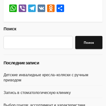
W
Vi
T
V
O
О
h
b
el
K
d
тп
at
er
e
n
р
s
gr
o
а
Поиск
A
a
kl
в
Поиск
p
m
a
и
p
ss
ть
ni
Последние записи
ki
Детские инвалидные кресла-коляски с ручным
приводом
Запись в стоматологическую клинику
Выбор гонгов: ассортимент и характеристики