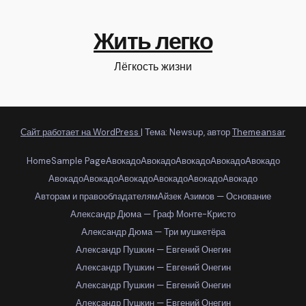
Жить легко
Лёгкость жизни
Сайт работает на WordPress
|
Тема: Newsup, автор
Themeansar
Home
Sample Page
Авокадо
Авокадо
Авокадо
Авокадо
Авокадо
Авокадо
Авокадо
Авокадо
Авокадо
Авокадо
Авокадо
Авторам и правообладателям
Айзек Азимов — Основание
Александр Дюма — Граф Монте-Кристо
Александр Дюма — Три мушкетёра
Александр Пушкин — Евгений Онегин
Александр Пушкин — Евгений Онегин
Александр Пушкин — Евгений Онегин
Александр Пушкин — Евгений Онегин