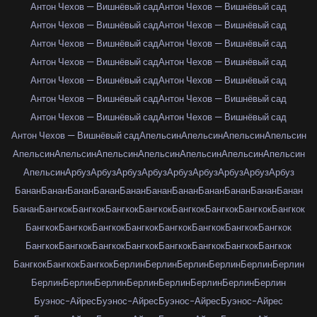
Антон Чехов — Вишнёвый сад
Антон Чехов — Вишнёвый сад
Антон Чехов — Вишнёвый сад
Антон Чехов — Вишнёвый сад
Антон Чехов — Вишнёвый сад
Антон Чехов — Вишнёвый сад
Антон Чехов — Вишнёвый сад
Антон Чехов — Вишнёвый сад
Антон Чехов — Вишнёвый сад
Антон Чехов — Вишнёвый сад
Антон Чехов — Вишнёвый сад
Антон Чехов — Вишнёвый сад
Антон Чехов — Вишнёвый сад
Антон Чехов — Вишнёвый сад
Антон Чехов — Вишнёвый сад
Апельсин
Апельсин
Апельсин
Апельсин
Апельсин
Апельсин
Апельсин
Апельсин
Апельсин
Апельсин
Апельсин
Апельсин
Арбуз
Арбуз
Арбуз
Арбуз
Арбуз
Арбуз
Арбуз
Арбуз
Арбуз
Банан
Банан
Банан
Банан
Банан
Банан
Банан
Банан
Банан
Банан
Банан
Банан
Бангкок
Бангкок
Бангкок
Бангкок
Бангкок
Бангкок
Бангкок
Бангкок
Бангкок
Бангкок
Бангкок
Бангкок
Бангкок
Бангкок
Бангкок
Бангкок
Бангкок
Бангкок
Бангкок
Бангкок
Бангкок
Бангкок
Бангкок
Бангкок
Бангкок
Бангкок
Бангкок
Берлин
Берлин
Берлин
Берлин
Берлин
Берлин
Берлин
Берлин
Берлин
Берлин
Берлин
Берлин
Берлин
Берлин
Буэнос-Айрес
Буэнос-Айрес
Буэнос-Айрес
Буэнос-Айрес