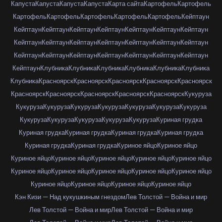
Капуста
Капуста
Капуста
Капуста
Карта сайта
Картофель
Картофель
Картофель
Картофель
Картофель
Картофель
Картофель
Кейптаун
Кейптаун
Кейптаун
Кейптаун
Кейптаун
Кейптаун
Кейптаун
Кейптаун
Кейптаун
Кейптаун
Кейптаун
Кейптаун
Кейптаун
Кейптаун
Кейптаун
Кейптаун
Кейптаун
Кейптаун
Кейптаун
Кейптаун
Кейптаун
Кейптаун
Кейптаун
Клубника
Клубника
Клубника
Клубника
Клубника
Клубника
Клубника
Красноярск
Красноярск
Красноярск
Красноярск
Красноярск
Красноярск
Красноярск
Красноярск
Красноярск
Красноярск
Кукуруза
Кукуруза
Кукуруза
Кукуруза
Кукуруза
Кукуруза
Кукуруза
Кукуруза
Кукуруза
Кукуруза
Кукуруза
Кукуруза
Кукуруза
Куриная грудка
Куриная грудка
Куриная грудка
Куриная грудка
Куриная грудка
Куриная грудка
Куриная грудка
Куриное яйцо
Куриное яйцо
Куриное яйцо
Куриное яйцо
Куриное яйцо
Куриное яйцо
Куриное яйцо
Куриное яйцо
Куриное яйцо
Куриное яйцо
Куриное яйцо
Куриное яйцо
Куриное яйцо
Куриное яйцо
Куриное яйцо
Куриное яйцо
Кэн Кизи — Над кукушкиным гнездом
Лев Толстой — Война и мир
Лев Толстой — Война и мир
Лев Толстой — Война и мир