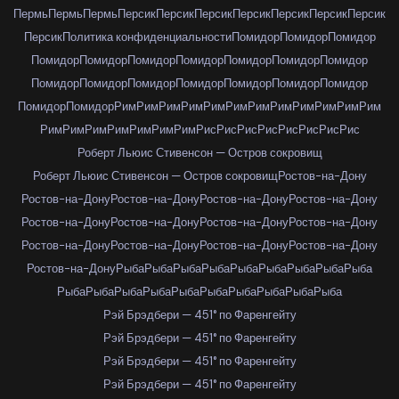
Пермь
Пермь
Пермь
Персик
Персик
Персик
Персик
Персик
Персик
Персик
Персик
Политика конфиденциальности
Помидор
Помидор
Помидор
Помидор
Помидор
Помидор
Помидор
Помидор
Помидор
Помидор
Помидор
Помидор
Помидор
Помидор
Помидор
Помидор
Помидор
Помидор
Помидор
Рим
Рим
Рим
Рим
Рим
Рим
Рим
Рим
Рим
Рим
Рим
Рим
Рим
Рим
Рим
Рим
Рим
Рим
Рим
Рис
Рис
Рис
Рис
Рис
Рис
Рис
Рис
Роберт Льюис Стивенсон — Остров сокровищ
Роберт Льюис Стивенсон — Остров сокровищ
Ростов-на-Дону
Ростов-на-Дону
Ростов-на-Дону
Ростов-на-Дону
Ростов-на-Дону
Ростов-на-Дону
Ростов-на-Дону
Ростов-на-Дону
Ростов-на-Дону
Ростов-на-Дону
Ростов-на-Дону
Ростов-на-Дону
Ростов-на-Дону
Ростов-на-Дону
Рыба
Рыба
Рыба
Рыба
Рыба
Рыба
Рыба
Рыба
Рыба
Рыба
Рыба
Рыба
Рыба
Рыба
Рыба
Рыба
Рыба
Рыба
Рыба
Рэй Брэдбери — 451° по Фаренгейту
Рэй Брэдбери — 451° по Фаренгейту
Рэй Брэдбери — 451° по Фаренгейту
Рэй Брэдбери — 451° по Фаренгейту