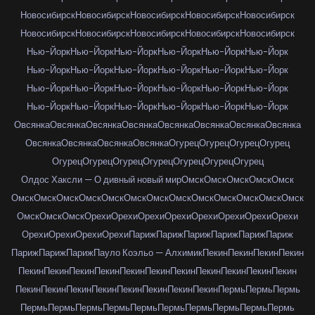
Новосибирск
Новосибирск
Новосибирск
Новосибирск
Новосибирск
Новосибирск
Новосибирск
Новосибирск
Новосибирск
Новосибирск
Нью-Йорк
Нью-Йорк
Нью-Йорк
Нью-Йорк
Нью-Йорк
Нью-Йорк
Нью-Йорк
Нью-Йорк
Нью-Йорк
Нью-Йорк
Нью-Йорк
Нью-Йорк
Нью-Йорк
Нью-Йорк
Нью-Йорк
Нью-Йорк
Нью-Йорк
Нью-Йорк
Нью-Йорк
Нью-Йорк
Нью-Йорк
Нью-Йорк
Нью-Йорк
Нью-Йорк
Овсянка
Овсянка
Овсянка
Овсянка
Овсянка
Овсянка
Овсянка
Овсянка
Овсянка
Овсянка
Овсянка
Овсянка
Огурец
Огурец
Огурец
Огурец
Огурец
Огурец
Огурец
Огурец
Огурец
Огурец
Огурец
Олдос Хаксли — О дивный новый мир
Омск
Омск
Омск
Омск
Омск
Омск
Омск
Омск
Омск
Омск
Омск
Омск
Омск
Омск
Омск
Омск
Омск
Омск
Омск
Омск
Омск
Орехи
Орехи
Орехи
Орехи
Орехи
Орехи
Орехи
Орехи
Орехи
Орехи
Орехи
Орехи
Париж
Париж
Париж
Париж
Париж
Париж
Париж
Париж
Париж
Пауло Коэльо — Алхимик
Пекин
Пекин
Пекин
Пекин
Пекин
Пекин
Пекин
Пекин
Пекин
Пекин
Пекин
Пекин
Пекин
Пекин
Пекин
Пекин
Пекин
Пекин
Пекин
Пекин
Пекин
Пекин
Пекин
Пермь
Пермь
Пермь
Пермь
Пермь
Пермь
Пермь
Пермь
Пермь
Пермь
Пермь
Пермь
Пермь