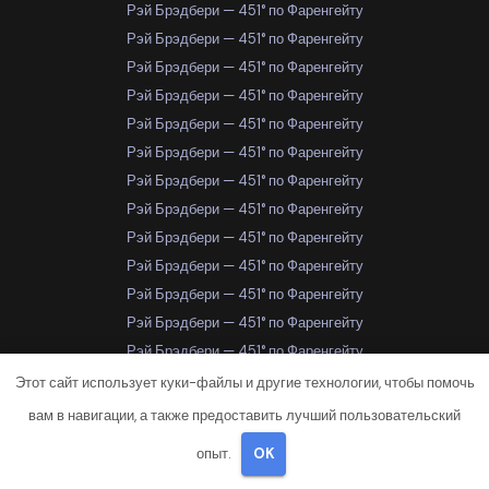
Рэй Брэдбери — 451° по Фаренгейту
Рэй Брэдбери — 451° по Фаренгейту
Рэй Брэдбери — 451° по Фаренгейту
Рэй Брэдбери — 451° по Фаренгейту
Рэй Брэдбери — 451° по Фаренгейту
Рэй Брэдбери — 451° по Фаренгейту
Рэй Брэдбери — 451° по Фаренгейту
Рэй Брэдбери — 451° по Фаренгейту
Рэй Брэдбери — 451° по Фаренгейту
Рэй Брэдбери — 451° по Фаренгейту
Рэй Брэдбери — 451° по Фаренгейту
Рэй Брэдбери — 451° по Фаренгейту
Рэй Брэдбери — 451° по Фаренгейту
Рэй Брэдбери — 451° по Фаренгейту
Этот сайт использует куки-файлы и другие технологии, чтобы помочь
Рэй Брэдбери — 451° по Фаренгейту
вам в навигации, а также предоставить лучший пользовательский
Рэй Брэдбери — 451° по Фаренгейту
опыт.
OK
Рэй Брэдбери — 451° по Фаренгейту