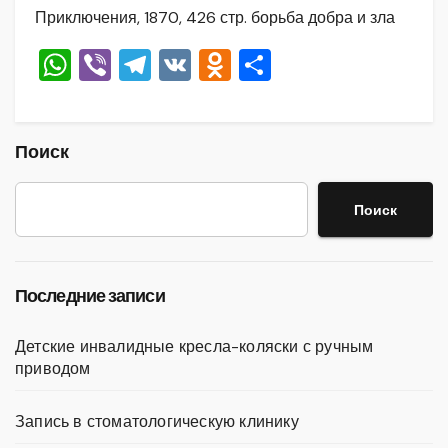
Приключения, 1870, 426 стр. борьба добра и зла
W
Vi
T
V
O
О
h
b
el
K
d
тп
at
er
e
n
р
s
gr
o
а
Поиск
A
a
kl
в
Поиск
p
m
a
и
p
ss
ть
ni
Последние записи
ki
Детские инвалидные кресла-коляски с ручным
приводом
Запись в стоматологическую клинику