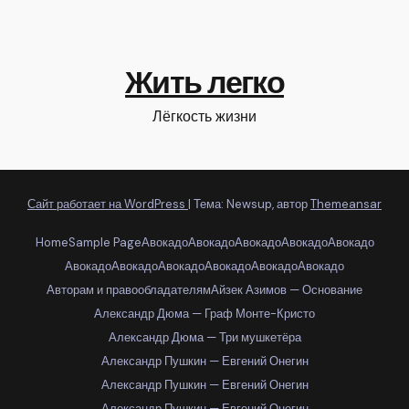
Жить легко
Лёгкость жизни
Сайт работает на WordPress
|
Тема: Newsup, автор
Themeansar
Home
Sample Page
Авокадо
Авокадо
Авокадо
Авокадо
Авокадо
Авокадо
Авокадо
Авокадо
Авокадо
Авокадо
Авокадо
Авторам и правообладателям
Айзек Азимов — Основание
Александр Дюма — Граф Монте-Кристо
Александр Дюма — Три мушкетёра
Александр Пушкин — Евгений Онегин
Александр Пушкин — Евгений Онегин
Александр Пушкин — Евгений Онегин