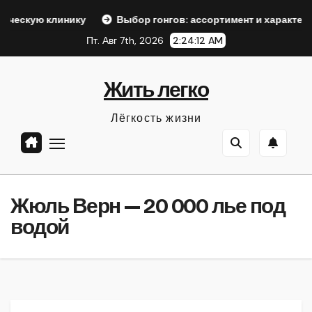
Перейти
ку
Выбор гонгов: ассортимент и характеристики
Оф
к
Пт. Авг 7th, 2026
2:24:13 AM
содержанию
Жить легко
Лёгкость жизни
Жюль Верн — 20 000 лье под
водой