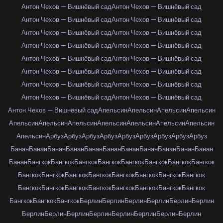
Антон Чехов — Вишнёвый сад
Антон Чехов — Вишнёвый сад
Антон Чехов — Вишнёвый сад
Антон Чехов — Вишнёвый сад
Антон Чехов — Вишнёвый сад
Антон Чехов — Вишнёвый сад
Антон Чехов — Вишнёвый сад
Антон Чехов — Вишнёвый сад
Антон Чехов — Вишнёвый сад
Антон Чехов — Вишнёвый сад
Антон Чехов — Вишнёвый сад
Антон Чехов — Вишнёвый сад
Антон Чехов — Вишнёвый сад
Антон Чехов — Вишнёвый сад
Антон Чехов — Вишнёвый сад
Антон Чехов — Вишнёвый сад
Антон Чехов — Вишнёвый сад
Апельсин
Апельсин
Апельсин
Апельсин
Апельсин
Апельсин
Апельсин
Апельсин
Апельсин
Апельсин
Апельсин
Апельсин
Арбуз
Арбуз
Арбуз
Арбуз
Арбуз
Арбуз
Арбуз
Арбуз
Арбуз
Банан
Банан
Банан
Банан
Банан
Банан
Банан
Банан
Банан
Банан
Банан
Банан
Бангкок
Бангкок
Бангкок
Бангкок
Бангкок
Бангкок
Бангкок
Бангкок
Бангкок
Бангкок
Бангкок
Бангкок
Бангкок
Бангкок
Бангкок
Бангкок
Бангкок
Бангкок
Бангкок
Бангкок
Бангкок
Бангкок
Бангкок
Бангкок
Бангкок
Бангкок
Бангкок
Берлин
Берлин
Берлин
Берлин
Берлин
Берлин
Берлин
Берлин
Берлин
Берлин
Берлин
Берлин
Берлин
Берлин