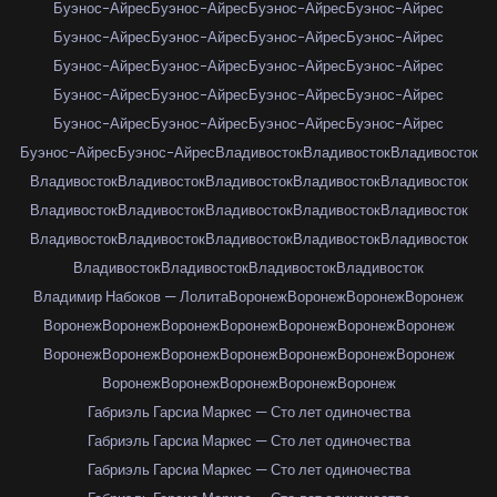
Буэнос-Айрес
Буэнос-Айрес
Буэнос-Айрес
Буэнос-Айрес
Буэнос-Айрес
Буэнос-Айрес
Буэнос-Айрес
Буэнос-Айрес
Буэнос-Айрес
Буэнос-Айрес
Буэнос-Айрес
Буэнос-Айрес
Буэнос-Айрес
Буэнос-Айрес
Буэнос-Айрес
Буэнос-Айрес
Буэнос-Айрес
Буэнос-Айрес
Буэнос-Айрес
Буэнос-Айрес
Буэнос-Айрес
Буэнос-Айрес
Владивосток
Владивосток
Владивосток
Владивосток
Владивосток
Владивосток
Владивосток
Владивосток
Владивосток
Владивосток
Владивосток
Владивосток
Владивосток
Владивосток
Владивосток
Владивосток
Владивосток
Владивосток
Владивосток
Владивосток
Владивосток
Владивосток
Владимир Набоков — Лолита
Воронеж
Воронеж
Воронеж
Воронеж
Воронеж
Воронеж
Воронеж
Воронеж
Воронеж
Воронеж
Воронеж
Воронеж
Воронеж
Воронеж
Воронеж
Воронеж
Воронеж
Воронеж
Воронеж
Воронеж
Воронеж
Воронеж
Воронеж
Габриэль Гарсиа Маркес — Сто лет одиночества
Габриэль Гарсиа Маркес — Сто лет одиночества
Габриэль Гарсиа Маркес — Сто лет одиночества