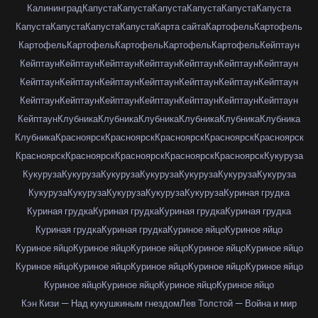
Калининград
Капуста
Капуста
Капуста
Капуста
Капуста
Капуста
Капуста
Капуста
Капуста
Капуста
Карта сайта
Картофель
Картофель
Картофель
Картофель
Картофель
Картофель
Картофель
Кейптаун
Кейптаун
Кейптаун
Кейптаун
Кейптаун
Кейптаун
Кейптаун
Кейптаун
Кейптаун
Кейптаун
Кейптаун
Кейптаун
Кейптаун
Кейптаун
Кейптаун
Кейптаун
Кейптаун
Кейптаун
Кейптаун
Кейптаун
Кейптаун
Кейптаун
Кейптаун
Клубника
Клубника
Клубника
Клубника
Клубника
Клубника
Клубника
Красноярск
Красноярск
Красноярск
Красноярск
Красноярск
Красноярск
Красноярск
Красноярск
Красноярск
Красноярск
Кукуруза
Кукуруза
Кукуруза
Кукуруза
Кукуруза
Кукуруза
Кукуруза
Кукуруза
Кукуруза
Кукуруза
Кукуруза
Кукуруза
Кукуруза
Куриная грудка
Куриная грудка
Куриная грудка
Куриная грудка
Куриная грудка
Куриная грудка
Куриная грудка
Куриное яйцо
Куриное яйцо
Куриное яйцо
Куриное яйцо
Куриное яйцо
Куриное яйцо
Куриное яйцо
Куриное яйцо
Куриное яйцо
Куриное яйцо
Куриное яйцо
Куриное яйцо
Куриное яйцо
Куриное яйцо
Куриное яйцо
Куриное яйцо
Кэн Кизи — Над кукушкиным гнездом
Лев Толстой — Война и мир