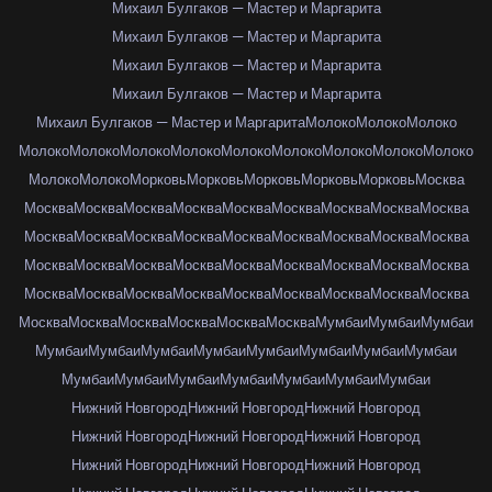
Михаил Булгаков — Мастер и Маргарита
Михаил Булгаков — Мастер и Маргарита
Михаил Булгаков — Мастер и Маргарита
Михаил Булгаков — Мастер и Маргарита
Михаил Булгаков — Мастер и Маргарита
Молоко
Молоко
Молоко
Молоко
Молоко
Молоко
Молоко
Молоко
Молоко
Молоко
Молоко
Молоко
Молоко
Молоко
Морковь
Морковь
Морковь
Морковь
Морковь
Москва
Москва
Москва
Москва
Москва
Москва
Москва
Москва
Москва
Москва
Москва
Москва
Москва
Москва
Москва
Москва
Москва
Москва
Москва
Москва
Москва
Москва
Москва
Москва
Москва
Москва
Москва
Москва
Москва
Москва
Москва
Москва
Москва
Москва
Москва
Москва
Москва
Москва
Москва
Москва
Москва
Москва
Москва
Мумбаи
Мумбаи
Мумбаи
Мумбаи
Мумбаи
Мумбаи
Мумбаи
Мумбаи
Мумбаи
Мумбаи
Мумбаи
Мумбаи
Мумбаи
Мумбаи
Мумбаи
Мумбаи
Мумбаи
Мумбаи
Нижний Новгород
Нижний Новгород
Нижний Новгород
Нижний Новгород
Нижний Новгород
Нижний Новгород
Нижний Новгород
Нижний Новгород
Нижний Новгород