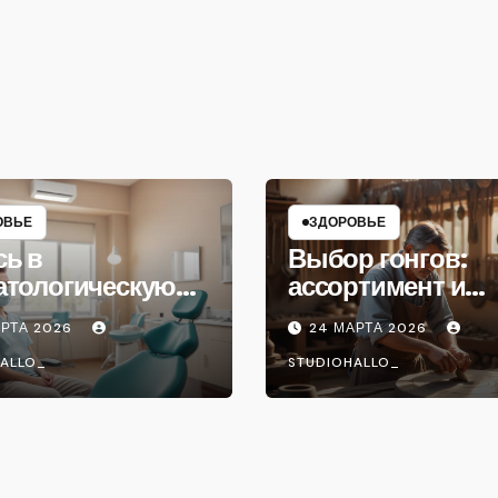
ОВЬЕ
ЗДОРОВЬЕ
сь в
Выбор гонгов:
атологическую
ассортимент и
ику
характеристики
АРТА 2026
24 МАРТА 2026
ALLO_
STUDIOHALLO_