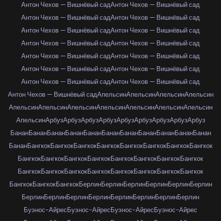
Антон Чехов — Вишнёвый сад
Антон Чехов — Вишнёвый сад
Антон Чехов — Вишнёвый сад
Антон Чехов — Вишнёвый сад
Антон Чехов — Вишнёвый сад
Антон Чехов — Вишнёвый сад
Антон Чехов — Вишнёвый сад
Антон Чехов — Вишнёвый сад
Антон Чехов — Вишнёвый сад
Антон Чехов — Вишнёвый сад
Антон Чехов — Вишнёвый сад
Антон Чехов — Вишнёвый сад
Антон Чехов — Вишнёвый сад
Антон Чехов — Вишнёвый сад
Антон Чехов — Вишнёвый сад
Апельсин
Апельсин
Апельсин
Апельсин
Апельсин
Апельсин
Апельсин
Апельсин
Апельсин
Апельсин
Апельсин
Апельсин
Арбуз
Арбуз
Арбуз
Арбуз
Арбуз
Арбуз
Арбуз
Арбуз
Арбуз
Банан
Банан
Банан
Банан
Банан
Банан
Банан
Банан
Банан
Банан
Банан
Банан
Бангкок
Бангкок
Бангкок
Бангкок
Бангкок
Бангкок
Бангкок
Бангкок
Бангкок
Бангкок
Бангкок
Бангкок
Бангкок
Бангкок
Бангкок
Бангкок
Бангкок
Бангкок
Бангкок
Бангкок
Бангкок
Бангкок
Бангкок
Бангкок
Бангкок
Бангкок
Бангкок
Берлин
Берлин
Берлин
Берлин
Берлин
Берлин
Берлин
Берлин
Берлин
Берлин
Берлин
Берлин
Берлин
Берлин
Буэнос-Айрес
Буэнос-Айрес
Буэнос-Айрес
Буэнос-Айрес