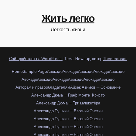
Жить легко
Лёгкость жизни
Сайт работает на WordPress
|
Тема: Newsup, автор
Themeansar
Home
Sample Page
Авокадо
Авокадо
Авокадо
Авокадо
Авокадо
Авокадо
Авокадо
Авокадо
Авокадо
Авокадо
Авокадо
Авторам и правообладателям
Айзек Азимов — Основание
Александр Дюма — Граф Монте-Кристо
Александр Дюма — Три мушкетёра
Александр Пушкин — Евгений Онегин
Александр Пушкин — Евгений Онегин
Александр Пушкин — Евгений Онегин
Александр Пушкин — Евгений Онегин