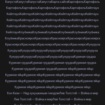
Капуста
Капуста
Капуста
Капуста
Карта сайта
Картофель
Картофель
Картофель
Картофель
Картофель
Картофель
Картофель
Кейптаун
Кейптаун
Кейптаун
Кейптаун
Кейптаун
Кейптаун
Кейптаун
Кейптаун
Кейптаун
Кейптаун
Кейптаун
Кейптаун
Кейптаун
Кейптаун
Кейптаун
Кейптаун
Кейптаун
Кейптаун
Кейптаун
Кейптаун
Кейптаун
Кейптаун
Кейптаун
Клубника
Клубника
Клубника
Клубника
Клубника
Клубника
Клубника
Красноярск
Красноярск
Красноярск
Красноярск
Красноярск
Красноярск
Красноярск
Красноярск
Красноярск
Красноярск
Кукуруза
Кукуруза
Кукуруза
Кукуруза
Кукуруза
Кукуруза
Кукуруза
Кукуруза
Кукуруза
Кукуруза
Кукуруза
Кукуруза
Кукуруза
Куриная грудка
Куриная грудка
Куриная грудка
Куриная грудка
Куриная грудка
Куриная грудка
Куриная грудка
Куриное яйцо
Куриное яйцо
Куриное яйцо
Куриное яйцо
Куриное яйцо
Куриное яйцо
Куриное яйцо
Куриное яйцо
Куриное яйцо
Куриное яйцо
Куриное яйцо
Куриное яйцо
Куриное яйцо
Куриное яйцо
Куриное яйцо
Куриное яйцо
Кэн Кизи — Над кукушкиным гнездом
Лев Толстой — Война и мир
Лев Толстой — Война и мир
Лев Толстой — Война и мир