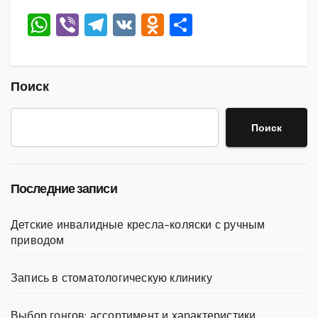
W
Vi
T
V
O
О
h
b
el
K
d
тп
at
er
e
n
р
s
gr
o
а
Поиск
A
a
kl
в
Поиск
p
m
a
и
p
ss
ть
ni
Последние записи
ki
Детские инвалидные кресла-коляски с ручным
приводом
Запись в стоматологическую клинику
Выбор гонгов: ассортимент и характеристики