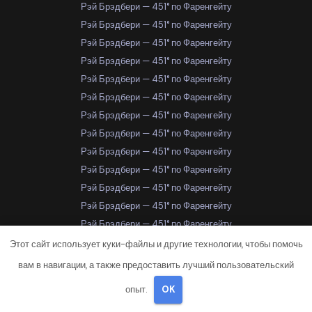
Рэй Брэдбери — 451° по Фаренгейту
Рэй Брэдбери — 451° по Фаренгейту
Рэй Брэдбери — 451° по Фаренгейту
Рэй Брэдбери — 451° по Фаренгейту
Рэй Брэдбери — 451° по Фаренгейту
Рэй Брэдбери — 451° по Фаренгейту
Рэй Брэдбери — 451° по Фаренгейту
Рэй Брэдбери — 451° по Фаренгейту
Рэй Брэдбери — 451° по Фаренгейту
Рэй Брэдбери — 451° по Фаренгейту
Рэй Брэдбери — 451° по Фаренгейту
Рэй Брэдбери — 451° по Фаренгейту
Рэй Брэдбери — 451° по Фаренгейту
Рэй Брэдбери — 451° по Фаренгейту
Этот сайт использует куки-файлы и другие технологии, чтобы помочь
Рэй Брэдбери — 451° по Фаренгейту
вам в навигации, а также предоставить лучший пользовательский
Рэй Брэдбери — 451° по Фаренгейту
опыт.
OK
Рэй Брэдбери — 451° по Фаренгейту