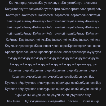
Калининград
Капуста
Капуста
Капуста
Капуста
Капуста
Капуста
Капуста
Капуста
Капуста
Капуста
Карта сайта
Картофель
Картофель
Картофель
Картофель
Картофель
Картофель
Картофель
Кейптаун
Кейптаун
Кейптаун
Кейптаун
Кейптаун
Кейптаун
Кейптаун
Кейптаун
Кейптаун
Кейптаун
Кейптаун
Кейптаун
Кейптаун
Кейптаун
Кейптаун
Кейптаун
Кейптаун
Кейптаун
Кейптаун
Кейптаун
Кейптаун
Кейптаун
Кейптаун
Клубника
Клубника
Клубника
Клубника
Клубника
Клубника
Клубника
Красноярск
Красноярск
Красноярск
Красноярск
Красноярск
Красноярск
Красноярск
Красноярск
Красноярск
Красноярск
Кукуруза
Кукуруза
Кукуруза
Кукуруза
Кукуруза
Кукуруза
Кукуруза
Кукуруза
Кукуруза
Кукуруза
Кукуруза
Кукуруза
Кукуруза
Куриная грудка
Куриная грудка
Куриная грудка
Куриная грудка
Куриная грудка
Куриная грудка
Куриная грудка
Куриное яйцо
Куриное яйцо
Куриное яйцо
Куриное яйцо
Куриное яйцо
Куриное яйцо
Куриное яйцо
Куриное яйцо
Куриное яйцо
Куриное яйцо
Куриное яйцо
Куриное яйцо
Куриное яйцо
Куриное яйцо
Куриное яйцо
Куриное яйцо
Кэн Кизи — Над кукушкиным гнездом
Лев Толстой — Война и мир