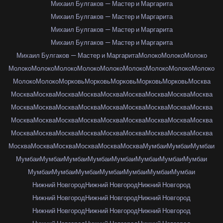
Михаил Булгаков — Мастер и Маргарита
Михаил Булгаков — Мастер и Маргарита
Михаил Булгаков — Мастер и Маргарита
Михаил Булгаков — Мастер и Маргарита
Михаил Булгаков — Мастер и Маргарита
Молоко
Молоко
Молоко
Молоко
Молоко
Молоко
Молоко
Молоко
Молоко
Молоко
Молоко
Молоко
Молоко
Молоко
Морковь
Морковь
Морковь
Морковь
Морковь
Москва
Москва
Москва
Москва
Москва
Москва
Москва
Москва
Москва
Москва
Москва
Москва
Москва
Москва
Москва
Москва
Москва
Москва
Москва
Москва
Москва
Москва
Москва
Москва
Москва
Москва
Москва
Москва
Москва
Москва
Москва
Москва
Москва
Москва
Москва
Москва
Москва
Москва
Москва
Москва
Москва
Москва
Москва
Мумбаи
Мумбаи
Мумбаи
Мумбаи
Мумбаи
Мумбаи
Мумбаи
Мумбаи
Мумбаи
Мумбаи
Мумбаи
Мумбаи
Мумбаи
Мумбаи
Мумбаи
Мумбаи
Мумбаи
Мумбаи
Нижний Новгород
Нижний Новгород
Нижний Новгород
Нижний Новгород
Нижний Новгород
Нижний Новгород
Нижний Новгород
Нижний Новгород
Нижний Новгород