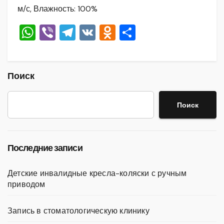
м/с, Влажность: 100%
W
Vi
T
V
O
О
h
b
el
K
d
тп
at
er
e
n
р
s
gr
o
а
Поиск
A
a
kl
в
Поиск
p
m
a
и
p
ss
ть
ni
Последние записи
ki
Детские инвалидные кресла-коляски с ручным
приводом
Запись в стоматологическую клинику