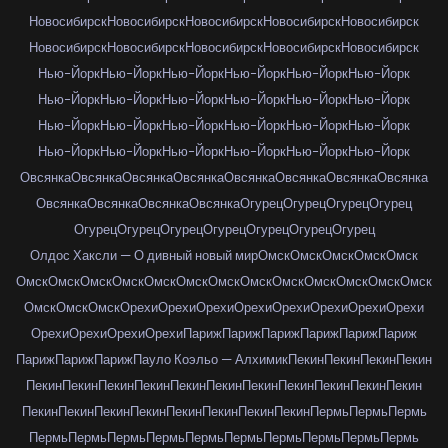
Новосибирск
Новосибирск
Новосибирск
Новосибирск
Новосибирск
Новосибирск
Новосибирск
Новосибирск
Новосибирск
Новосибирск
Нью-Йорк
Нью-Йорк
Нью-Йорк
Нью-Йорк
Нью-Йорк
Нью-Йорк
Нью-Йорк
Нью-Йорк
Нью-Йорк
Нью-Йорк
Нью-Йорк
Нью-Йорк
Нью-Йорк
Нью-Йорк
Нью-Йорк
Нью-Йорк
Нью-Йорк
Нью-Йорк
Нью-Йорк
Нью-Йорк
Нью-Йорк
Нью-Йорк
Нью-Йорк
Нью-Йорк
Овсянка
Овсянка
Овсянка
Овсянка
Овсянка
Овсянка
Овсянка
Овсянка
Овсянка
Овсянка
Овсянка
Овсянка
Огурец
Огурец
Огурец
Огурец
Огурец
Огурец
Огурец
Огурец
Огурец
Огурец
Огурец
Олдос Хаксли — О дивный новый мир
Омск
Омск
Омск
Омск
Омск
Омск
Омск
Омск
Омск
Омск
Омск
Омск
Омск
Омск
Омск
Омск
Омск
Омск
Омск
Омск
Омск
Орехи
Орехи
Орехи
Орехи
Орехи
Орехи
Орехи
Орехи
Орехи
Орехи
Орехи
Орехи
Париж
Париж
Париж
Париж
Париж
Париж
Париж
Париж
Париж
Пауло Коэльо — Алхимик
Пекин
Пекин
Пекин
Пекин
Пекин
Пекин
Пекин
Пекин
Пекин
Пекин
Пекин
Пекин
Пекин
Пекин
Пекин
Пекин
Пекин
Пекин
Пекин
Пекин
Пекин
Пекин
Пекин
Пермь
Пермь
Пермь
Пермь
Пермь
Пермь
Пермь
Пермь
Пермь
Пермь
Пермь
Пермь
Пермь