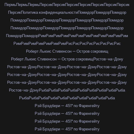
Пермь
Пермь
Пермь
Персик
Персик
Персик
Персик
Персик
Персик
Персик
Персик
Политика конфиденциальности
Помидор
Помидор
Помидор
Помидор
Помидор
Помидор
Помидор
Помидор
Помидор
Помидор
Помидор
Помидор
Помидор
Помидор
Помидор
Помидор
Помидор
Помидор
Помидор
Рим
Рим
Рим
Рим
Рим
Рим
Рим
Рим
Рим
Рим
Рим
Рим
Рим
Рим
Рим
Рим
Рим
Рим
Рим
Рис
Рис
Рис
Рис
Рис
Рис
Рис
Рис
Роберт Льюис Стивенсон — Остров сокровищ
Роберт Льюис Стивенсон — Остров сокровищ
Ростов-на-Дону
Ростов-на-Дону
Ростов-на-Дону
Ростов-на-Дону
Ростов-на-Дону
Ростов-на-Дону
Ростов-на-Дону
Ростов-на-Дону
Ростов-на-Дону
Ростов-на-Дону
Ростов-на-Дону
Ростов-на-Дону
Ростов-на-Дону
Ростов-на-Дону
Рыба
Рыба
Рыба
Рыба
Рыба
Рыба
Рыба
Рыба
Рыба
Рыба
Рыба
Рыба
Рыба
Рыба
Рыба
Рыба
Рыба
Рыба
Рыба
Рэй Брэдбери — 451° по Фаренгейту
Рэй Брэдбери — 451° по Фаренгейту
Рэй Брэдбери — 451° по Фаренгейту
Рэй Брэдбери — 451° по Фаренгейту