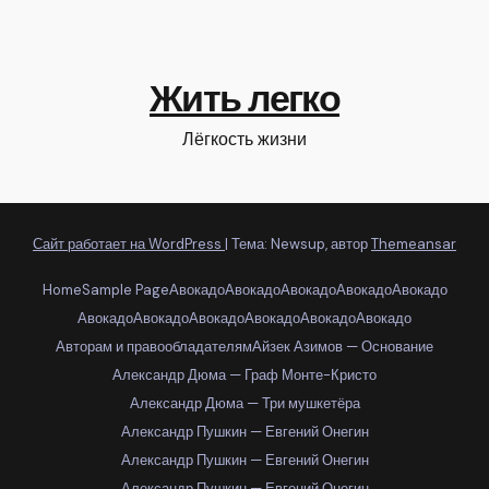
Жить легко
Лёгкость жизни
Сайт работает на WordPress
|
Тема: Newsup, автор
Themeansar
Home
Sample Page
Авокадо
Авокадо
Авокадо
Авокадо
Авокадо
Авокадо
Авокадо
Авокадо
Авокадо
Авокадо
Авокадо
Авторам и правообладателям
Айзек Азимов — Основание
Александр Дюма — Граф Монте-Кристо
Александр Дюма — Три мушкетёра
Александр Пушкин — Евгений Онегин
Александр Пушкин — Евгений Онегин
Александр Пушкин — Евгений Онегин