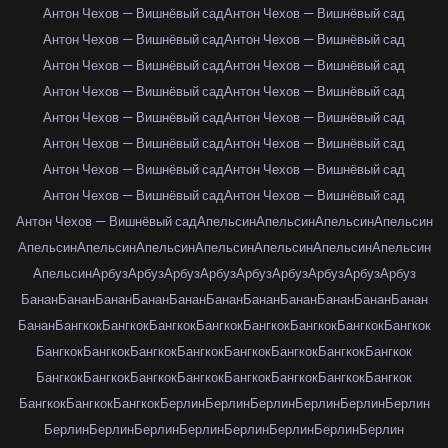
Антон Чехов — Вишнёвый сад
Антон Чехов — Вишнёвый сад
Антон Чехов — Вишнёвый сад
Антон Чехов — Вишнёвый сад
Антон Чехов — Вишнёвый сад
Антон Чехов — Вишнёвый сад
Антон Чехов — Вишнёвый сад
Антон Чехов — Вишнёвый сад
Антон Чехов — Вишнёвый сад
Антон Чехов — Вишнёвый сад
Антон Чехов — Вишнёвый сад
Антон Чехов — Вишнёвый сад
Антон Чехов — Вишнёвый сад
Антон Чехов — Вишнёвый сад
Антон Чехов — Вишнёвый сад
Антон Чехов — Вишнёвый сад
Антон Чехов — Вишнёвый сад
Апельсин
Апельсин
Апельсин
Апельсин
Апельсин
Апельсин
Апельсин
Апельсин
Апельсин
Апельсин
Апельсин
Апельсин
Арбуз
Арбуз
Арбуз
Арбуз
Арбуз
Арбуз
Арбуз
Арбуз
Арбуз
Банан
Банан
Банан
Банан
Банан
Банан
Банан
Банан
Банан
Банан
Банан
Банан
Бангкок
Бангкок
Бангкок
Бангкок
Бангкок
Бангкок
Бангкок
Бангкок
Бангкок
Бангкок
Бангкок
Бангкок
Бангкок
Бангкок
Бангкок
Бангкок
Бангкок
Бангкок
Бангкок
Бангкок
Бангкок
Бангкок
Бангкок
Бангкок
Бангкок
Бангкок
Бангкок
Берлин
Берлин
Берлин
Берлин
Берлин
Берлин
Берлин
Берлин
Берлин
Берлин
Берлин
Берлин
Берлин
Берлин