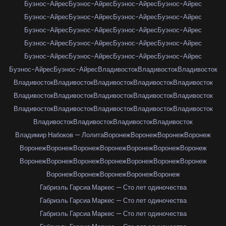
Буэнос-Айрес
Буэнос-Айрес
Буэнос-Айрес
Буэнос-Айрес
Буэнос-Айрес
Буэнос-Айрес
Буэнос-Айрес
Буэнос-Айрес
Буэнос-Айрес
Буэнос-Айрес
Буэнос-Айрес
Буэнос-Айрес
Буэнос-Айрес
Буэнос-Айрес
Буэнос-Айрес
Буэнос-Айрес
Буэнос-Айрес
Буэнос-Айрес
Буэнос-Айрес
Буэнос-Айрес
Буэнос-Айрес
Буэнос-Айрес
Владивосток
Владивосток
Владивосток
Владивосток
Владивосток
Владивосток
Владивосток
Владивосток
Владивосток
Владивосток
Владивосток
Владивосток
Владивосток
Владивосток
Владивосток
Владивосток
Владивосток
Владивосток
Владивосток
Владивосток
Владивосток
Владивосток
Владимир Набоков — Лолита
Воронеж
Воронеж
Воронеж
Воронеж
Воронеж
Воронеж
Воронеж
Воронеж
Воронеж
Воронеж
Воронеж
Воронеж
Воронеж
Воронеж
Воронеж
Воронеж
Воронеж
Воронеж
Воронеж
Воронеж
Воронеж
Воронеж
Воронеж
Габриэль Гарсиа Маркес — Сто лет одиночества
Габриэль Гарсиа Маркес — Сто лет одиночества
Габриэль Гарсиа Маркес — Сто лет одиночества