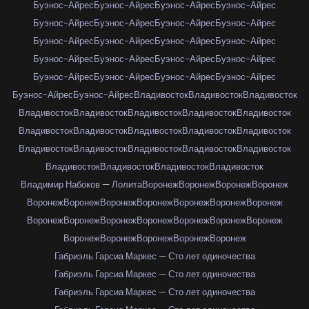
Буэнос-Айрес
Буэнос-Айрес
Буэнос-Айрес
Буэнос-Айрес
Буэнос-Айрес
Буэнос-Айрес
Буэнос-Айрес
Буэнос-Айрес
Буэнос-Айрес
Буэнос-Айрес
Буэнос-Айрес
Буэнос-Айрес
Буэнос-Айрес
Буэнос-Айрес
Буэнос-Айрес
Буэнос-Айрес
Буэнос-Айрес
Буэнос-Айрес
Буэнос-Айрес
Буэнос-Айрес
Буэнос-Айрес
Буэнос-Айрес
Владивосток
Владивосток
Владивосток
Владивосток
Владивосток
Владивосток
Владивосток
Владивосток
Владивосток
Владивосток
Владивосток
Владивосток
Владивосток
Владивосток
Владивосток
Владивосток
Владивосток
Владивосток
Владивосток
Владивосток
Владивосток
Владивосток
Владимир Набоков — Лолита
Воронеж
Воронеж
Воронеж
Воронеж
Воронеж
Воронеж
Воронеж
Воронеж
Воронеж
Воронеж
Воронеж
Воронеж
Воронеж
Воронеж
Воронеж
Воронеж
Воронеж
Воронеж
Воронеж
Воронеж
Воронеж
Воронеж
Воронеж
Габриэль Гарсиа Маркес — Сто лет одиночества
Габриэль Гарсиа Маркес — Сто лет одиночества
Габриэль Гарсиа Маркес — Сто лет одиночества