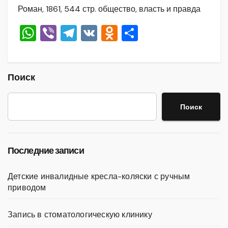
Роман, 1861, 544 стр. общество, власть и правда
W
Vi
T
V
O
О
h
b
el
K
d
тп
at
er
e
n
р
s
gr
o
а
Поиск
A
a
kl
в
Поиск
p
m
a
и
p
ss
ть
ni
Последние записи
ki
Детские инвалидные кресла-коляски с ручным
приводом
Запись в стоматологическую клинику