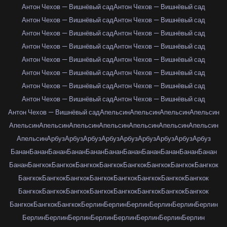
Антон Чехов — Вишнёвый сад
Антон Чехов — Вишнёвый сад
Антон Чехов — Вишнёвый сад
Антон Чехов — Вишнёвый сад
Антон Чехов — Вишнёвый сад
Антон Чехов — Вишнёвый сад
Антон Чехов — Вишнёвый сад
Антон Чехов — Вишнёвый сад
Антон Чехов — Вишнёвый сад
Антон Чехов — Вишнёвый сад
Антон Чехов — Вишнёвый сад
Антон Чехов — Вишнёвый сад
Антон Чехов — Вишнёвый сад
Антон Чехов — Вишнёвый сад
Антон Чехов — Вишнёвый сад
Антон Чехов — Вишнёвый сад
Антон Чехов — Вишнёвый сад
Апельсин
Апельсин
Апельсин
Апельсин
Апельсин
Апельсин
Апельсин
Апельсин
Апельсин
Апельсин
Апельсин
Апельсин
Арбуз
Арбуз
Арбуз
Арбуз
Арбуз
Арбуз
Арбуз
Арбуз
Арбуз
Банан
Банан
Банан
Банан
Банан
Банан
Банан
Банан
Банан
Банан
Банан
Банан
Бангкок
Бангкок
Бангкок
Бангкок
Бангкок
Бангкок
Бангкок
Бангкок
Бангкок
Бангкок
Бангкок
Бангкок
Бангкок
Бангкок
Бангкок
Бангкок
Бангкок
Бангкок
Бангкок
Бангкок
Бангкок
Бангкок
Бангкок
Бангкок
Бангкок
Бангкок
Бангкок
Берлин
Берлин
Берлин
Берлин
Берлин
Берлин
Берлин
Берлин
Берлин
Берлин
Берлин
Берлин
Берлин
Берлин