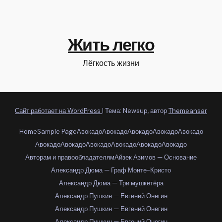
Жить легко
Лёгкость жизни
Сайт работает на WordPress
|
Тема: Newsup, автор
Themeansar
Home
Sample Page
Авокадо
Авокадо
Авокадо
Авокадо
Авокадо
Авокадо
Авокадо
Авокадо
Авокадо
Авокадо
Авокадо
Авторам и правообладателям
Айзек Азимов — Основание
Александр Дюма — Граф Монте-Кристо
Александр Дюма — Три мушкетёра
Александр Пушкин — Евгений Онегин
Александр Пушкин — Евгений Онегин
Александр Пушкин — Евгений Онегин