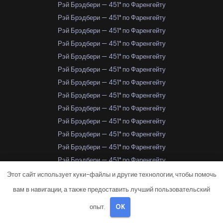
Рэй Брэдбери — 451° по Фаренгейту
Рэй Брэдбери — 451° по Фаренгейту
Рэй Брэдбери — 451° по Фаренгейту
Рэй Брэдбери — 451° по Фаренгейту
Рэй Брэдбери — 451° по Фаренгейту
Рэй Брэдбери — 451° по Фаренгейту
Рэй Брэдбери — 451° по Фаренгейту
Рэй Брэдбери — 451° по Фаренгейту
Рэй Брэдбери — 451° по Фаренгейту
Рэй Брэдбери — 451° по Фаренгейту
Рэй Брэдбери — 451° по Фаренгейту
Рэй Брэдбери — 451° по Фаренгейту
Рэй Брэдбери — 451° по Фаренгейту
Рэй Брэдбери — 451° по Фаренгейту
Этот сайт использует куки-файлы и другие технологии, чтобы помочь
Рэй Брэдбери — 451° по Фаренгейту
вам в навигации, а также предоставить лучший пользовательский
Рэй Брэдбери — 451° по Фаренгейту
опыт.
OK
Рэй Брэдбери — 451° по Фаренгейту