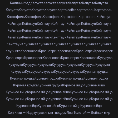
Калининград
Капуста
Капуста
Капуста
Капуста
Капуста
Капуста
Капуста
Капуста
Капуста
Капуста
Карта сайта
Картофель
Картофель
Картофель
Картофель
Картофель
Картофель
Картофель
Кейптаун
Кейптаун
Кейптаун
Кейптаун
Кейптаун
Кейптаун
Кейптаун
Кейптаун
Кейптаун
Кейптаун
Кейптаун
Кейптаун
Кейптаун
Кейптаун
Кейптаун
Кейптаун
Кейптаун
Кейптаун
Кейптаун
Кейптаун
Кейптаун
Кейптаун
Кейптаун
Клубника
Клубника
Клубника
Клубника
Клубника
Клубника
Клубника
Красноярск
Красноярск
Красноярск
Красноярск
Красноярск
Красноярск
Красноярск
Красноярск
Красноярск
Красноярск
Кукуруза
Кукуруза
Кукуруза
Кукуруза
Кукуруза
Кукуруза
Кукуруза
Кукуруза
Кукуруза
Кукуруза
Кукуруза
Кукуруза
Кукуруза
Куриная грудка
Куриная грудка
Куриная грудка
Куриная грудка
Куриная грудка
Куриная грудка
Куриная грудка
Куриное яйцо
Куриное яйцо
Куриное яйцо
Куриное яйцо
Куриное яйцо
Куриное яйцо
Куриное яйцо
Куриное яйцо
Куриное яйцо
Куриное яйцо
Куриное яйцо
Куриное яйцо
Куриное яйцо
Куриное яйцо
Куриное яйцо
Куриное яйцо
Кэн Кизи — Над кукушкиным гнездом
Лев Толстой — Война и мир