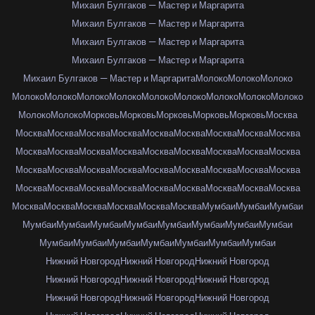
Михаил Булгаков — Мастер и Маргарита
Михаил Булгаков — Мастер и Маргарита
Михаил Булгаков — Мастер и Маргарита
Михаил Булгаков — Мастер и Маргарита
Михаил Булгаков — Мастер и Маргарита
Молоко
Молоко
Молоко
Молоко
Молоко
Молоко
Молоко
Молоко
Молоко
Молоко
Молоко
Молоко
Молоко
Молоко
Морковь
Морковь
Морковь
Морковь
Морковь
Москва
Москва
Москва
Москва
Москва
Москва
Москва
Москва
Москва
Москва
Москва
Москва
Москва
Москва
Москва
Москва
Москва
Москва
Москва
Москва
Москва
Москва
Москва
Москва
Москва
Москва
Москва
Москва
Москва
Москва
Москва
Москва
Москва
Москва
Москва
Москва
Москва
Москва
Москва
Москва
Москва
Москва
Москва
Мумбаи
Мумбаи
Мумбаи
Мумбаи
Мумбаи
Мумбаи
Мумбаи
Мумбаи
Мумбаи
Мумбаи
Мумбаи
Мумбаи
Мумбаи
Мумбаи
Мумбаи
Мумбаи
Мумбаи
Мумбаи
Нижний Новгород
Нижний Новгород
Нижний Новгород
Нижний Новгород
Нижний Новгород
Нижний Новгород
Нижний Новгород
Нижний Новгород
Нижний Новгород