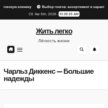
Перейти
инику
Выбор гонгов: ассортимент и характеристики
к
Сб. Авг 8th, 2026
10:39:36 AM
содержанию
Жить легко
Лёгкость жизни
Чарльз Диккенс — Большие
надежды