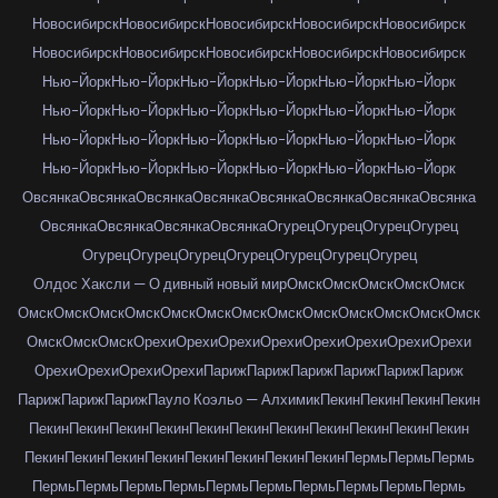
Новосибирск
Новосибирск
Новосибирск
Новосибирск
Новосибирск
Новосибирск
Новосибирск
Новосибирск
Новосибирск
Новосибирск
Нью-Йорк
Нью-Йорк
Нью-Йорк
Нью-Йорк
Нью-Йорк
Нью-Йорк
Нью-Йорк
Нью-Йорк
Нью-Йорк
Нью-Йорк
Нью-Йорк
Нью-Йорк
Нью-Йорк
Нью-Йорк
Нью-Йорк
Нью-Йорк
Нью-Йорк
Нью-Йорк
Нью-Йорк
Нью-Йорк
Нью-Йорк
Нью-Йорк
Нью-Йорк
Нью-Йорк
Овсянка
Овсянка
Овсянка
Овсянка
Овсянка
Овсянка
Овсянка
Овсянка
Овсянка
Овсянка
Овсянка
Овсянка
Огурец
Огурец
Огурец
Огурец
Огурец
Огурец
Огурец
Огурец
Огурец
Огурец
Огурец
Олдос Хаксли — О дивный новый мир
Омск
Омск
Омск
Омск
Омск
Омск
Омск
Омск
Омск
Омск
Омск
Омск
Омск
Омск
Омск
Омск
Омск
Омск
Омск
Омск
Омск
Орехи
Орехи
Орехи
Орехи
Орехи
Орехи
Орехи
Орехи
Орехи
Орехи
Орехи
Орехи
Париж
Париж
Париж
Париж
Париж
Париж
Париж
Париж
Париж
Пауло Коэльо — Алхимик
Пекин
Пекин
Пекин
Пекин
Пекин
Пекин
Пекин
Пекин
Пекин
Пекин
Пекин
Пекин
Пекин
Пекин
Пекин
Пекин
Пекин
Пекин
Пекин
Пекин
Пекин
Пекин
Пекин
Пермь
Пермь
Пермь
Пермь
Пермь
Пермь
Пермь
Пермь
Пермь
Пермь
Пермь
Пермь
Пермь