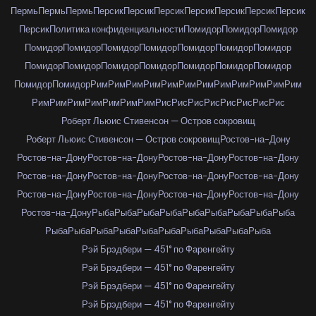
Пермь
Пермь
Пермь
Персик
Персик
Персик
Персик
Персик
Персик
Персик
Персик
Политика конфиденциальности
Помидор
Помидор
Помидор
Помидор
Помидор
Помидор
Помидор
Помидор
Помидор
Помидор
Помидор
Помидор
Помидор
Помидор
Помидор
Помидор
Помидор
Помидор
Помидор
Рим
Рим
Рим
Рим
Рим
Рим
Рим
Рим
Рим
Рим
Рим
Рим
Рим
Рим
Рим
Рим
Рим
Рим
Рим
Рис
Рис
Рис
Рис
Рис
Рис
Рис
Рис
Роберт Льюис Стивенсон — Остров сокровищ
Роберт Льюис Стивенсон — Остров сокровищ
Ростов-на-Дону
Ростов-на-Дону
Ростов-на-Дону
Ростов-на-Дону
Ростов-на-Дону
Ростов-на-Дону
Ростов-на-Дону
Ростов-на-Дону
Ростов-на-Дону
Ростов-на-Дону
Ростов-на-Дону
Ростов-на-Дону
Ростов-на-Дону
Ростов-на-Дону
Рыба
Рыба
Рыба
Рыба
Рыба
Рыба
Рыба
Рыба
Рыба
Рыба
Рыба
Рыба
Рыба
Рыба
Рыба
Рыба
Рыба
Рыба
Рыба
Рэй Брэдбери — 451° по Фаренгейту
Рэй Брэдбери — 451° по Фаренгейту
Рэй Брэдбери — 451° по Фаренгейту
Рэй Брэдбери — 451° по Фаренгейту