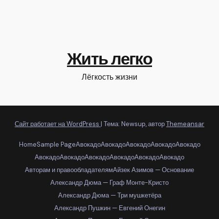
Жить легко
Лёгкость жизни
Сайт работает на WordPress
|
Тема: Newsup, автор
Themeansar
Home
Sample Page
Авокадо
Авокадо
Авокадо
Авокадо
Авокадо
Авокадо
Авокадо
Авокадо
Авокадо
Авокадо
Авокадо
Авторам и правообладателям
Айзек Азимов — Основание
Александр Дюма — Граф Монте-Кристо
Александр Дюма — Три мушкетёра
Александр Пушкин — Евгений Онегин