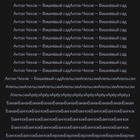
Антон Чехов — Вишнёвый сад
Антон Чехов — Вишнёвый сад
Антон Чехов — Вишнёвый сад
Антон Чехов — Вишнёвый сад
Антон Чехов — Вишнёвый сад
Антон Чехов — Вишнёвый сад
Антон Чехов — Вишнёвый сад
Антон Чехов — Вишнёвый сад
Антон Чехов — Вишнёвый сад
Антон Чехов — Вишнёвый сад
Антон Чехов — Вишнёвый сад
Антон Чехов — Вишнёвый сад
Антон Чехов — Вишнёвый сад
Антон Чехов — Вишнёвый сад
Антон Чехов — Вишнёвый сад
Антон Чехов — Вишнёвый сад
Антон Чехов — Вишнёвый сад
Антон Чехов — Вишнёвый сад
Антон Чехов — Вишнёвый сад
Апельсин
Апельсин
Апельсин
Апельсин
Апельсин
Апельсин
Апельсин
Апельсин
Апельсин
Апельсин
Апельсин
Апельсин
Арбуз
Арбуз
Арбуз
Арбуз
Арбуз
Арбуз
Арбуз
Арбуз
Арбуз
Банан
Банан
Банан
Банан
Банан
Банан
Банан
Банан
Банан
Банан
Банан
Банан
Бангкок
Бангкок
Бангкок
Бангкок
Бангкок
Бангкок
Бангкок
Бангкок
Бангкок
Бангкок
Бангкок
Бангкок
Бангкок
Бангкок
Бангкок
Бангкок
Бангкок
Бангкок
Бангкок
Бангкок
Бангкок
Бангкок
Бангкок
Бангкок
Бангкок
Бангкок
Бангкок
Берлин
Берлин
Берлин
Берлин
Берлин
Берлин