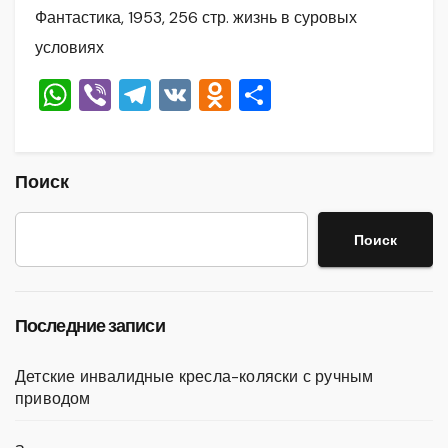
Фантастика, 1953, 256 стр. жизнь в суровых
условиях
W
Vi
T
V
O
О
h
b
el
K
d
тп
at
er
e
n
р
s
gr
o
а
Поиск
A
a
kl
в
Поиск
p
m
a
и
p
ss
ть
ni
Последние записи
ki
Детские инвалидные кресла-коляски с ручным
приводом