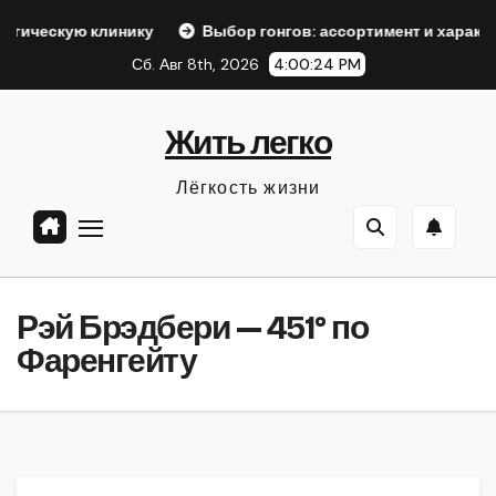
Перейти
линику
Выбор гонгов: ассортимент и характеристики
к
Сб. Авг 8th, 2026
4:00:25 PM
содержанию
Жить легко
Лёгкость жизни
Рэй Брэдбери — 451° по
Фаренгейту