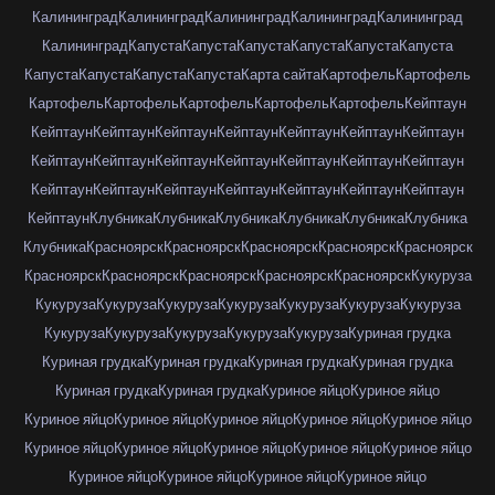
Калининград
Калининград
Калининград
Калининград
Калининград
Калининград
Капуста
Капуста
Капуста
Капуста
Капуста
Капуста
Капуста
Капуста
Капуста
Капуста
Карта сайта
Картофель
Картофель
Картофель
Картофель
Картофель
Картофель
Картофель
Кейптаун
Кейптаун
Кейптаун
Кейптаун
Кейптаун
Кейптаун
Кейптаун
Кейптаун
Кейптаун
Кейптаун
Кейптаун
Кейптаун
Кейптаун
Кейптаун
Кейптаун
Кейптаун
Кейптаун
Кейптаун
Кейптаун
Кейптаун
Кейптаун
Кейптаун
Кейптаун
Клубника
Клубника
Клубника
Клубника
Клубника
Клубника
Клубника
Красноярск
Красноярск
Красноярск
Красноярск
Красноярск
Красноярск
Красноярск
Красноярск
Красноярск
Красноярск
Кукуруза
Кукуруза
Кукуруза
Кукуруза
Кукуруза
Кукуруза
Кукуруза
Кукуруза
Кукуруза
Кукуруза
Кукуруза
Кукуруза
Кукуруза
Куриная грудка
Куриная грудка
Куриная грудка
Куриная грудка
Куриная грудка
Куриная грудка
Куриная грудка
Куриное яйцо
Куриное яйцо
Куриное яйцо
Куриное яйцо
Куриное яйцо
Куриное яйцо
Куриное яйцо
Куриное яйцо
Куриное яйцо
Куриное яйцо
Куриное яйцо
Куриное яйцо
Куриное яйцо
Куриное яйцо
Куриное яйцо
Куриное яйцо