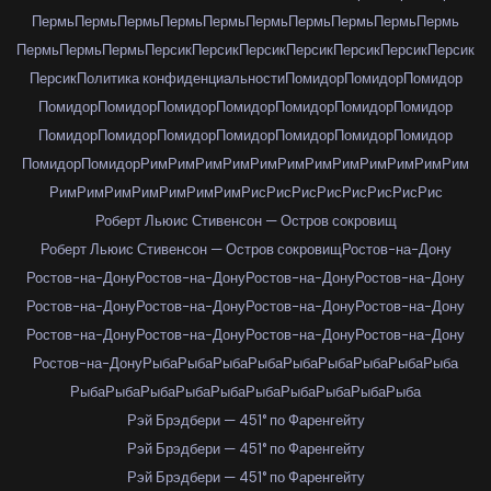
Пермь
Пермь
Пермь
Пермь
Пермь
Пермь
Пермь
Пермь
Пермь
Пермь
Пермь
Пермь
Пермь
Персик
Персик
Персик
Персик
Персик
Персик
Персик
Персик
Политика конфиденциальности
Помидор
Помидор
Помидор
Помидор
Помидор
Помидор
Помидор
Помидор
Помидор
Помидор
Помидор
Помидор
Помидор
Помидор
Помидор
Помидор
Помидор
Помидор
Помидор
Рим
Рим
Рим
Рим
Рим
Рим
Рим
Рим
Рим
Рим
Рим
Рим
Рим
Рим
Рим
Рим
Рим
Рим
Рим
Рис
Рис
Рис
Рис
Рис
Рис
Рис
Рис
Роберт Льюис Стивенсон — Остров сокровищ
Роберт Льюис Стивенсон — Остров сокровищ
Ростов-на-Дону
Ростов-на-Дону
Ростов-на-Дону
Ростов-на-Дону
Ростов-на-Дону
Ростов-на-Дону
Ростов-на-Дону
Ростов-на-Дону
Ростов-на-Дону
Ростов-на-Дону
Ростов-на-Дону
Ростов-на-Дону
Ростов-на-Дону
Ростов-на-Дону
Рыба
Рыба
Рыба
Рыба
Рыба
Рыба
Рыба
Рыба
Рыба
Рыба
Рыба
Рыба
Рыба
Рыба
Рыба
Рыба
Рыба
Рыба
Рыба
Рэй Брэдбери — 451° по Фаренгейту
Рэй Брэдбери — 451° по Фаренгейту
Рэй Брэдбери — 451° по Фаренгейту