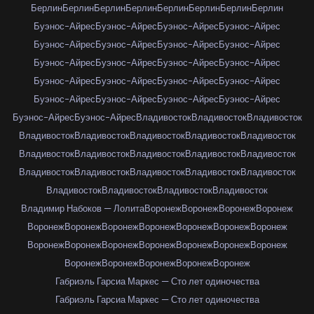
Берлин
Берлин
Берлин
Берлин
Берлин
Берлин
Берлин
Берлин
Буэнос-Айрес
Буэнос-Айрес
Буэнос-Айрес
Буэнос-Айрес
Буэнос-Айрес
Буэнос-Айрес
Буэнос-Айрес
Буэнос-Айрес
Буэнос-Айрес
Буэнос-Айрес
Буэнос-Айрес
Буэнос-Айрес
Буэнос-Айрес
Буэнос-Айрес
Буэнос-Айрес
Буэнос-Айрес
Буэнос-Айрес
Буэнос-Айрес
Буэнос-Айрес
Буэнос-Айрес
Буэнос-Айрес
Буэнос-Айрес
Владивосток
Владивосток
Владивосток
Владивосток
Владивосток
Владивосток
Владивосток
Владивосток
Владивосток
Владивосток
Владивосток
Владивосток
Владивосток
Владивосток
Владивосток
Владивосток
Владивосток
Владивосток
Владивосток
Владивосток
Владивосток
Владивосток
Владимир Набоков — Лолита
Воронеж
Воронеж
Воронеж
Воронеж
Воронеж
Воронеж
Воронеж
Воронеж
Воронеж
Воронеж
Воронеж
Воронеж
Воронеж
Воронеж
Воронеж
Воронеж
Воронеж
Воронеж
Воронеж
Воронеж
Воронеж
Воронеж
Воронеж
Габриэль Гарсиа Маркес — Сто лет одиночества
Габриэль Гарсиа Маркес — Сто лет одиночества