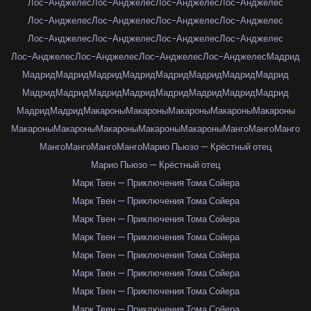
Лос-Анджелес
Лос-Анджелес
Лос-Анджелес
Лос-Анджелес
Лос-Анджелес
Лос-Анджелес
Лос-Анджелес
Лос-Анджелес
Лос-Анджелес
Лос-Анджелес
Лос-Анджелес
Лос-Анджелес
Лос-Анджелес
Лос-Анджелес
Лос-Анджелес
Лос-Анджелес
Мадрид
Мадрид
Мадрид
Мадрид
Мадрид
Мадрид
Мадрид
Мадрид
Мадрид
Мадрид
Мадрид
Мадрид
Мадрид
Мадрид
Мадрид
Мадрид
Мадрид
Мадрид
Мадрид
Макароны
Макароны
Макароны
Макароны
Макароны
Макароны
Макароны
Макароны
Макароны
Макароны
Манго
Манго
Манго
Манго
Манго
Манго
Манго
Марио Пьюзо — Крёстный отец
Марио Пьюзо — Крёстный отец
Марк Твен — Приключения Тома Сойера
Марк Твен — Приключения Тома Сойера
Марк Твен — Приключения Тома Сойера
Марк Твен — Приключения Тома Сойера
Марк Твен — Приключения Тома Сойера
Марк Твен — Приключения Тома Сойера
Марк Твен — Приключения Тома Сойера
Марк Твен — Приключения Тома Сойера