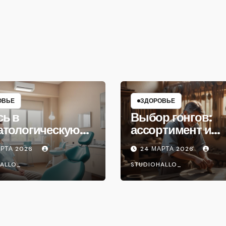
ОВЬЕ
ЗДОРОВЬЕ
сь в
Выбор гонгов:
атологическую
ассортимент и
ику
характеристики
АРТА 2026
24 МАРТА 2026
ALLO_
STUDIOHALLO_