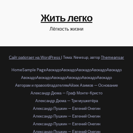
Жить легко
Лёгкость жизни
Сайт работает на WordPress
|
Тема: Newsup, автор
Themeansar
Home
Sample Page
Авокадо
Авокадо
Авокадо
Авокадо
Авокадо
Авокадо
Авокадо
Авокадо
Авокадо
Авокадо
Авокадо
Авторам и правообладателям
Айзек Азимов — Основание
Александр Дюма — Граф Монте-Кристо
Александр Дюма — Три мушкетёра
Александр Пушкин — Евгений Онегин
Александр Пушкин — Евгений Онегин
Александр Пушкин — Евгений Онегин
Александр Пушкин — Евгений Онегин