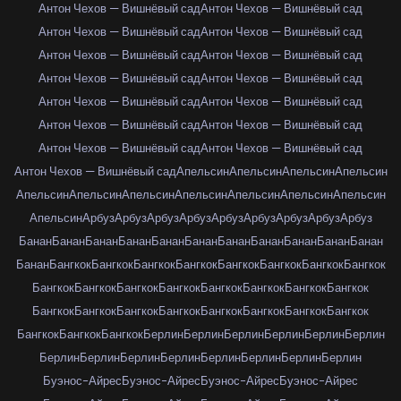
Антон Чехов — Вишнёвый сад
Антон Чехов — Вишнёвый сад
Антон Чехов — Вишнёвый сад
Антон Чехов — Вишнёвый сад
Антон Чехов — Вишнёвый сад
Антон Чехов — Вишнёвый сад
Антон Чехов — Вишнёвый сад
Антон Чехов — Вишнёвый сад
Антон Чехов — Вишнёвый сад
Антон Чехов — Вишнёвый сад
Антон Чехов — Вишнёвый сад
Антон Чехов — Вишнёвый сад
Антон Чехов — Вишнёвый сад
Антон Чехов — Вишнёвый сад
Антон Чехов — Вишнёвый сад
Апельсин
Апельсин
Апельсин
Апельсин
Апельсин
Апельсин
Апельсин
Апельсин
Апельсин
Апельсин
Апельсин
Апельсин
Арбуз
Арбуз
Арбуз
Арбуз
Арбуз
Арбуз
Арбуз
Арбуз
Арбуз
Банан
Банан
Банан
Банан
Банан
Банан
Банан
Банан
Банан
Банан
Банан
Банан
Бангкок
Бангкок
Бангкок
Бангкок
Бангкок
Бангкок
Бангкок
Бангкок
Бангкок
Бангкок
Бангкок
Бангкок
Бангкок
Бангкок
Бангкок
Бангкок
Бангкок
Бангкок
Бангкок
Бангкок
Бангкок
Бангкок
Бангкок
Бангкок
Бангкок
Бангкок
Бангкок
Берлин
Берлин
Берлин
Берлин
Берлин
Берлин
Берлин
Берлин
Берлин
Берлин
Берлин
Берлин
Берлин
Берлин
Буэнос-Айрес
Буэнос-Айрес
Буэнос-Айрес
Буэнос-Айрес