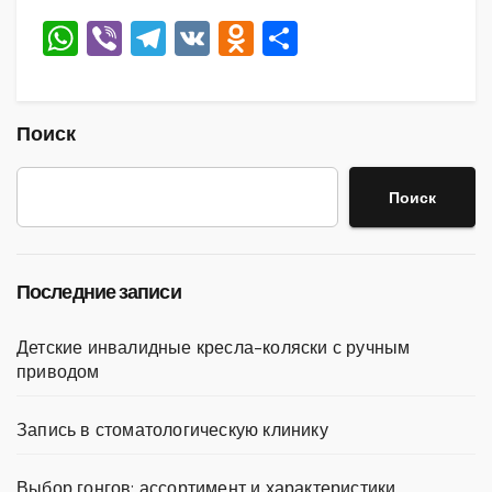
W
Vi
T
V
O
О
h
b
el
K
d
тп
at
er
e
n
р
s
gr
o
а
Поиск
A
a
kl
в
Поиск
p
m
a
и
p
ss
ть
ni
Последние записи
ki
Детские инвалидные кресла-коляски с ручным
приводом
Запись в стоматологическую клинику
Выбор гонгов: ассортимент и характеристики