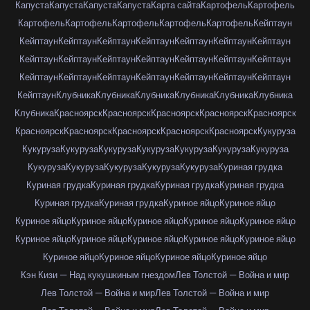
Капуста
Капуста
Капуста
Капуста
Карта сайта
Картофель
Картофель
Картофель
Картофель
Картофель
Картофель
Картофель
Кейптаун
Кейптаун
Кейптаун
Кейптаун
Кейптаун
Кейптаун
Кейптаун
Кейптаун
Кейптаун
Кейптаун
Кейптаун
Кейптаун
Кейптаун
Кейптаун
Кейптаун
Кейптаун
Кейптаун
Кейптаун
Кейптаун
Кейптаун
Кейптаун
Кейптаун
Кейптаун
Клубника
Клубника
Клубника
Клубника
Клубника
Клубника
Клубника
Красноярск
Красноярск
Красноярск
Красноярск
Красноярск
Красноярск
Красноярск
Красноярск
Красноярск
Красноярск
Кукуруза
Кукуруза
Кукуруза
Кукуруза
Кукуруза
Кукуруза
Кукуруза
Кукуруза
Кукуруза
Кукуруза
Кукуруза
Кукуруза
Кукуруза
Куриная грудка
Куриная грудка
Куриная грудка
Куриная грудка
Куриная грудка
Куриная грудка
Куриная грудка
Куриное яйцо
Куриное яйцо
Куриное яйцо
Куриное яйцо
Куриное яйцо
Куриное яйцо
Куриное яйцо
Куриное яйцо
Куриное яйцо
Куриное яйцо
Куриное яйцо
Куриное яйцо
Куриное яйцо
Куриное яйцо
Куриное яйцо
Куриное яйцо
Кэн Кизи — Над кукушкиным гнездом
Лев Толстой — Война и мир
Лев Толстой — Война и мир
Лев Толстой — Война и мир