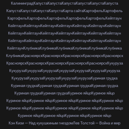
Калининград
Капуста
Капуста
Капуста
Капуста
Капуста
Капуста
Капуста
Капуста
Капуста
Капуста
Карта сайта
Картофель
Картофель
Картофель
Картофель
Картофель
Картофель
Картофель
Кейптаун
Кейптаун
Кейптаун
Кейптаун
Кейптаун
Кейптаун
Кейптаун
Кейптаун
Кейптаун
Кейптаун
Кейптаун
Кейптаун
Кейптаун
Кейптаун
Кейптаун
Кейптаун
Кейптаун
Кейптаун
Кейптаун
Кейптаун
Кейптаун
Кейптаун
Кейптаун
Клубника
Клубника
Клубника
Клубника
Клубника
Клубника
Клубника
Красноярск
Красноярск
Красноярск
Красноярск
Красноярск
Красноярск
Красноярск
Красноярск
Красноярск
Красноярск
Кукуруза
Кукуруза
Кукуруза
Кукуруза
Кукуруза
Кукуруза
Кукуруза
Кукуруза
Кукуруза
Кукуруза
Кукуруза
Кукуруза
Кукуруза
Куриная грудка
Куриная грудка
Куриная грудка
Куриная грудка
Куриная грудка
Куриная грудка
Куриная грудка
Куриное яйцо
Куриное яйцо
Куриное яйцо
Куриное яйцо
Куриное яйцо
Куриное яйцо
Куриное яйцо
Куриное яйцо
Куриное яйцо
Куриное яйцо
Куриное яйцо
Куриное яйцо
Куриное яйцо
Куриное яйцо
Куриное яйцо
Куриное яйцо
Кэн Кизи — Над кукушкиным гнездом
Лев Толстой — Война и мир