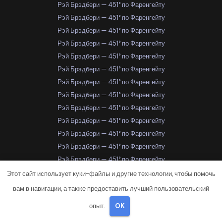
Рэй Брэдбери — 451° по Фаренгейту
Рэй Брэдбери — 451° по Фаренгейту
Рэй Брэдбери — 451° по Фаренгейту
Рэй Брэдбери — 451° по Фаренгейту
Рэй Брэдбери — 451° по Фаренгейту
Рэй Брэдбери — 451° по Фаренгейту
Рэй Брэдбери — 451° по Фаренгейту
Рэй Брэдбери — 451° по Фаренгейту
Рэй Брэдбери — 451° по Фаренгейту
Рэй Брэдбери — 451° по Фаренгейту
Рэй Брэдбери — 451° по Фаренгейту
Рэй Брэдбери — 451° по Фаренгейту
Рэй Брэдбери — 451° по Фаренгейту
Рэй Брэдбери — 451° по Фаренгейту
Этот сайт использует куки-файлы и другие технологии, чтобы помочь
Рэй Брэдбери — 451° по Фаренгейту
вам в навигации, а также предоставить лучший пользовательский
Рэй Брэдбери — 451° по Фаренгейту
опыт.
OK
Рэй Брэдбери — 451° по Фаренгейту