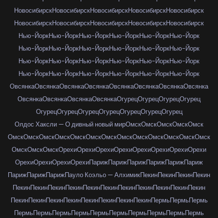
Новосибирск
Новосибирск
Новосибирск
Новосибирск
Новосибирск
Новосибирск
Новосибирск
Новосибирск
Новосибирск
Новосибирск
Нью-Йорк
Нью-Йорк
Нью-Йорк
Нью-Йорк
Нью-Йорк
Нью-Йорк
Нью-Йорк
Нью-Йорк
Нью-Йорк
Нью-Йорк
Нью-Йорк
Нью-Йорк
Нью-Йорк
Нью-Йорк
Нью-Йорк
Нью-Йорк
Нью-Йорк
Нью-Йорк
Нью-Йорк
Нью-Йорк
Нью-Йорк
Нью-Йорк
Нью-Йорк
Нью-Йорк
Овсянка
Овсянка
Овсянка
Овсянка
Овсянка
Овсянка
Овсянка
Овсянка
Овсянка
Овсянка
Овсянка
Овсянка
Огурец
Огурец
Огурец
Огурец
Огурец
Огурец
Огурец
Огурец
Огурец
Огурец
Огурец
Олдос Хаксли — О дивный новый мир
Омск
Омск
Омск
Омск
Омск
Омск
Омск
Омск
Омск
Омск
Омск
Омск
Омск
Омск
Омск
Омск
Омск
Омск
Омск
Омск
Омск
Орехи
Орехи
Орехи
Орехи
Орехи
Орехи
Орехи
Орехи
Орехи
Орехи
Орехи
Орехи
Париж
Париж
Париж
Париж
Париж
Париж
Париж
Париж
Париж
Пауло Коэльо — Алхимик
Пекин
Пекин
Пекин
Пекин
Пекин
Пекин
Пекин
Пекин
Пекин
Пекин
Пекин
Пекин
Пекин
Пекин
Пекин
Пекин
Пекин
Пекин
Пекин
Пекин
Пекин
Пекин
Пекин
Пермь
Пермь
Пермь
Пермь
Пермь
Пермь
Пермь
Пермь
Пермь
Пермь
Пермь
Пермь
Пермь