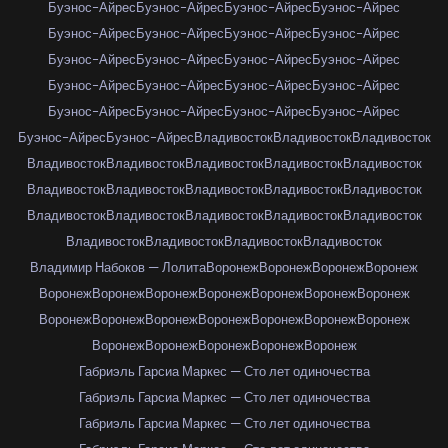
Буэнос-Айрес
Буэнос-Айрес
Буэнос-Айрес
Буэнос-Айрес
Буэнос-Айрес
Буэнос-Айрес
Буэнос-Айрес
Буэнос-Айрес
Буэнос-Айрес
Буэнос-Айрес
Буэнос-Айрес
Буэнос-Айрес
Буэнос-Айрес
Буэнос-Айрес
Буэнос-Айрес
Буэнос-Айрес
Буэнос-Айрес
Буэнос-Айрес
Буэнос-Айрес
Буэнос-Айрес
Буэнос-Айрес
Буэнос-Айрес
Владивосток
Владивосток
Владивосток
Владивосток
Владивосток
Владивосток
Владивосток
Владивосток
Владивосток
Владивосток
Владивосток
Владивосток
Владивосток
Владивосток
Владивосток
Владивосток
Владивосток
Владивосток
Владивосток
Владивосток
Владивосток
Владивосток
Владимир Набоков — Лолита
Воронеж
Воронеж
Воронеж
Воронеж
Воронеж
Воронеж
Воронеж
Воронеж
Воронеж
Воронеж
Воронеж
Воронеж
Воронеж
Воронеж
Воронеж
Воронеж
Воронеж
Воронеж
Воронеж
Воронеж
Воронеж
Воронеж
Воронеж
Габриэль Гарсиа Маркес — Сто лет одиночества
Габриэль Гарсиа Маркес — Сто лет одиночества
Габриэль Гарсиа Маркес — Сто лет одиночества