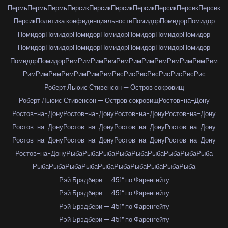
Пермь
Пермь
Пермь
Персик
Персик
Персик
Персик
Персик
Персик
Персик
Персик
Политика конфиденциальности
Помидор
Помидор
Помидор
Помидор
Помидор
Помидор
Помидор
Помидор
Помидор
Помидор
Помидор
Помидор
Помидор
Помидор
Помидор
Помидор
Помидор
Помидор
Помидор
Рим
Рим
Рим
Рим
Рим
Рим
Рим
Рим
Рим
Рим
Рим
Рим
Рим
Рим
Рим
Рим
Рим
Рим
Рим
Рис
Рис
Рис
Рис
Рис
Рис
Рис
Рис
Роберт Льюис Стивенсон — Остров сокровищ
Роберт Льюис Стивенсон — Остров сокровищ
Ростов-на-Дону
Ростов-на-Дону
Ростов-на-Дону
Ростов-на-Дону
Ростов-на-Дону
Ростов-на-Дону
Ростов-на-Дону
Ростов-на-Дону
Ростов-на-Дону
Ростов-на-Дону
Ростов-на-Дону
Ростов-на-Дону
Ростов-на-Дону
Ростов-на-Дону
Рыба
Рыба
Рыба
Рыба
Рыба
Рыба
Рыба
Рыба
Рыба
Рыба
Рыба
Рыба
Рыба
Рыба
Рыба
Рыба
Рыба
Рыба
Рыба
Рэй Брэдбери — 451° по Фаренгейту
Рэй Брэдбери — 451° по Фаренгейту
Рэй Брэдбери — 451° по Фаренгейту
Рэй Брэдбери — 451° по Фаренгейту