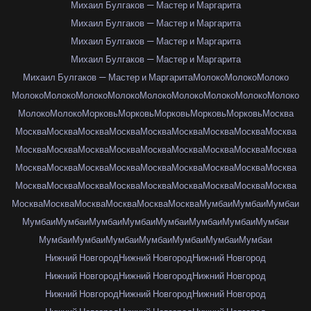
Михаил Булгаков — Мастер и Маргарита
Михаил Булгаков — Мастер и Маргарита
Михаил Булгаков — Мастер и Маргарита
Михаил Булгаков — Мастер и Маргарита
Михаил Булгаков — Мастер и Маргарита
Молоко
Молоко
Молоко
Молоко
Молоко
Молоко
Молоко
Молоко
Молоко
Молоко
Молоко
Молоко
Молоко
Молоко
Морковь
Морковь
Морковь
Морковь
Морковь
Москва
Москва
Москва
Москва
Москва
Москва
Москва
Москва
Москва
Москва
Москва
Москва
Москва
Москва
Москва
Москва
Москва
Москва
Москва
Москва
Москва
Москва
Москва
Москва
Москва
Москва
Москва
Москва
Москва
Москва
Москва
Москва
Москва
Москва
Москва
Москва
Москва
Москва
Москва
Москва
Москва
Москва
Москва
Мумбаи
Мумбаи
Мумбаи
Мумбаи
Мумбаи
Мумбаи
Мумбаи
Мумбаи
Мумбаи
Мумбаи
Мумбаи
Мумбаи
Мумбаи
Мумбаи
Мумбаи
Мумбаи
Мумбаи
Мумбаи
Нижний Новгород
Нижний Новгород
Нижний Новгород
Нижний Новгород
Нижний Новгород
Нижний Новгород
Нижний Новгород
Нижний Новгород
Нижний Новгород