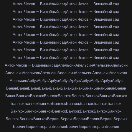
Антон Чехов — Вишнёвый сад
Антон Чехов — Вишнёвый сад
Антон Чехов — Вишнёвый сад
Антон Чехов — Вишнёвый сад
Антон Чехов — Вишнёвый сад
Антон Чехов — Вишнёвый сад
Антон Чехов — Вишнёвый сад
Антон Чехов — Вишнёвый сад
Антон Чехов — Вишнёвый сад
Антон Чехов — Вишнёвый сад
Антон Чехов — Вишнёвый сад
Антон Чехов — Вишнёвый сад
Антон Чехов — Вишнёвый сад
Антон Чехов — Вишнёвый сад
Антон Чехов — Вишнёвый сад
Антон Чехов — Вишнёвый сад
Антон Чехов — Вишнёвый сад
Апельсин
Апельсин
Апельсин
Апельсин
Апельсин
Апельсин
Апельсин
Апельсин
Апельсин
Апельсин
Апельсин
Апельсин
Арбуз
Арбуз
Арбуз
Арбуз
Арбуз
Арбуз
Арбуз
Арбуз
Арбуз
Банан
Банан
Банан
Банан
Банан
Банан
Банан
Банан
Банан
Банан
Банан
Банан
Бангкок
Бангкок
Бангкок
Бангкок
Бангкок
Бангкок
Бангкок
Бангкок
Бангкок
Бангкок
Бангкок
Бангкок
Бангкок
Бангкок
Бангкок
Бангкок
Бангкок
Бангкок
Бангкок
Бангкок
Бангкок
Бангкок
Бангкок
Бангкок
Бангкок
Бангкок
Бангкок
Берлин
Берлин
Берлин
Берлин
Берлин
Берлин
Берлин
Берлин
Берлин
Берлин
Берлин
Берлин
Берлин
Берлин