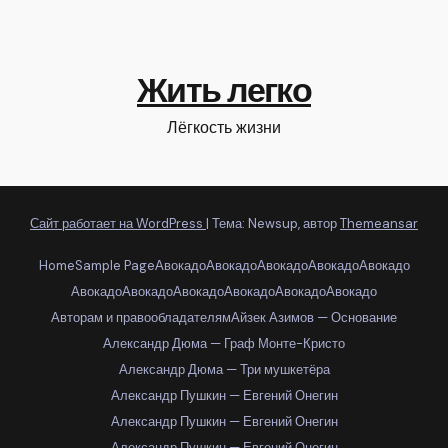
Жить легко
Лёгкость жизни
Сайт работает на WordPress
|
Тема: Newsup, автор
Themeansar
Home
Sample Page
Авокадо
Авокадо
Авокадо
Авокадо
Авокадо
Авокадо
Авокадо
Авокадо
Авокадо
Авокадо
Авокадо
Авторам и правообладателям
Айзек Азимов — Основание
Александр Дюма — Граф Монте-Кристо
Александр Дюма — Три мушкетёра
Александр Пушкин — Евгений Онегин
Александр Пушкин — Евгений Онегин
Александр Пушкин — Евгений Онегин