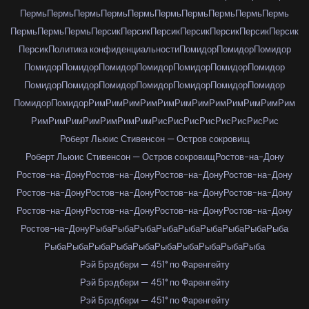
Пермь
Пермь
Пермь
Пермь
Пермь
Пермь
Пермь
Пермь
Пермь
Пермь
Пермь
Пермь
Пермь
Персик
Персик
Персик
Персик
Персик
Персик
Персик
Персик
Политика конфиденциальности
Помидор
Помидор
Помидор
Помидор
Помидор
Помидор
Помидор
Помидор
Помидор
Помидор
Помидор
Помидор
Помидор
Помидор
Помидор
Помидор
Помидор
Помидор
Помидор
Рим
Рим
Рим
Рим
Рим
Рим
Рим
Рим
Рим
Рим
Рим
Рим
Рим
Рим
Рим
Рим
Рим
Рим
Рим
Рис
Рис
Рис
Рис
Рис
Рис
Рис
Рис
Роберт Льюис Стивенсон — Остров сокровищ
Роберт Льюис Стивенсон — Остров сокровищ
Ростов-на-Дону
Ростов-на-Дону
Ростов-на-Дону
Ростов-на-Дону
Ростов-на-Дону
Ростов-на-Дону
Ростов-на-Дону
Ростов-на-Дону
Ростов-на-Дону
Ростов-на-Дону
Ростов-на-Дону
Ростов-на-Дону
Ростов-на-Дону
Ростов-на-Дону
Рыба
Рыба
Рыба
Рыба
Рыба
Рыба
Рыба
Рыба
Рыба
Рыба
Рыба
Рыба
Рыба
Рыба
Рыба
Рыба
Рыба
Рыба
Рыба
Рэй Брэдбери — 451° по Фаренгейту
Рэй Брэдбери — 451° по Фаренгейту
Рэй Брэдбери — 451° по Фаренгейту