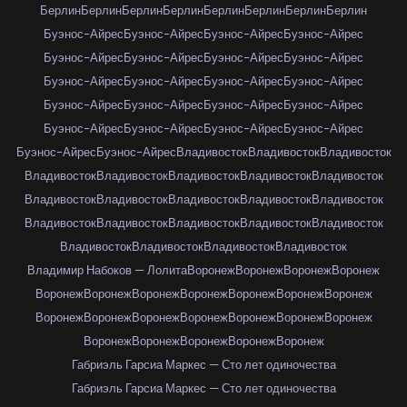
Берлин
Берлин
Берлин
Берлин
Берлин
Берлин
Берлин
Берлин
Буэнос-Айрес
Буэнос-Айрес
Буэнос-Айрес
Буэнос-Айрес
Буэнос-Айрес
Буэнос-Айрес
Буэнос-Айрес
Буэнос-Айрес
Буэнос-Айрес
Буэнос-Айрес
Буэнос-Айрес
Буэнос-Айрес
Буэнос-Айрес
Буэнос-Айрес
Буэнос-Айрес
Буэнос-Айрес
Буэнос-Айрес
Буэнос-Айрес
Буэнос-Айрес
Буэнос-Айрес
Буэнос-Айрес
Буэнос-Айрес
Владивосток
Владивосток
Владивосток
Владивосток
Владивосток
Владивосток
Владивосток
Владивосток
Владивосток
Владивосток
Владивосток
Владивосток
Владивосток
Владивосток
Владивосток
Владивосток
Владивосток
Владивосток
Владивосток
Владивосток
Владивосток
Владивосток
Владимир Набоков — Лолита
Воронеж
Воронеж
Воронеж
Воронеж
Воронеж
Воронеж
Воронеж
Воронеж
Воронеж
Воронеж
Воронеж
Воронеж
Воронеж
Воронеж
Воронеж
Воронеж
Воронеж
Воронеж
Воронеж
Воронеж
Воронеж
Воронеж
Воронеж
Габриэль Гарсиа Маркес — Сто лет одиночества
Габриэль Гарсиа Маркес — Сто лет одиночества