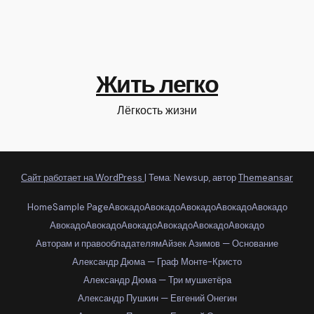
Жить легко
Лёгкость жизни
Сайт работает на WordPress
|
Тема: Newsup, автор
Themeansar
Home
Sample Page
Авокадо
Авокадо
Авокадо
Авокадо
Авокадо
Авокадо
Авокадо
Авокадо
Авокадо
Авокадо
Авокадо
Авторам и правообладателям
Айзек Азимов — Основание
Александр Дюма — Граф Монте-Кристо
Александр Дюма — Три мушкетёра
Александр Пушкин — Евгений Онегин