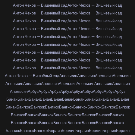
Антон Чехов — Вишнёвый сад
Антон Чехов — Вишнёвый сад
Антон Чехов — Вишнёвый сад
Антон Чехов — Вишнёвый сад
Антон Чехов — Вишнёвый сад
Антон Чехов — Вишнёвый сад
Антон Чехов — Вишнёвый сад
Антон Чехов — Вишнёвый сад
Антон Чехов — Вишнёвый сад
Антон Чехов — Вишнёвый сад
Антон Чехов — Вишнёвый сад
Антон Чехов — Вишнёвый сад
Антон Чехов — Вишнёвый сад
Антон Чехов — Вишнёвый сад
Антон Чехов — Вишнёвый сад
Антон Чехов — Вишнёвый сад
Антон Чехов — Вишнёвый сад
Антон Чехов — Вишнёвый сад
Антон Чехов — Вишнёвый сад
Апельсин
Апельсин
Апельсин
Апельсин
Апельсин
Апельсин
Апельсин
Апельсин
Апельсин
Апельсин
Апельсин
Апельсин
Арбуз
Арбуз
Арбуз
Арбуз
Арбуз
Арбуз
Арбуз
Арбуз
Арбуз
Банан
Банан
Банан
Банан
Банан
Банан
Банан
Банан
Банан
Банан
Банан
Банан
Бангкок
Бангкок
Бангкок
Бангкок
Бангкок
Бангкок
Бангкок
Бангкок
Бангкок
Бангкок
Бангкок
Бангкок
Бангкок
Бангкок
Бангкок
Бангкок
Бангкок
Бангкок
Бангкок
Бангкок
Бангкок
Бангкок
Бангкок
Бангкок
Бангкок
Бангкок
Бангкок
Берлин
Берлин
Берлин
Берлин
Берлин
Берлин