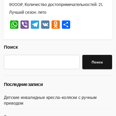
9000₽, Количество достопримечательностей: 21,
Лучший сезон: лето
W
Vi
T
V
O
О
h
b
el
K
d
тп
at
er
e
n
р
s
gr
o
а
Поиск
A
a
kl
в
Поиск
p
m
a
и
p
ss
ть
ni
Последние записи
ki
Детские инвалидные кресла-коляски с ручным
приводом