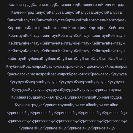
Калининград
Калининград
Калининград
Калининград
Калининград
Калининград
Капуста
Капуста
Капуста
Капуста
Капуста
Капуста
Капуста
Капуста
Капуста
Капуста
Карта сайта
Картофель
Картофель
Картофель
Картофель
Картофель
Картофель
Картофель
Кейптаун
Кейптаун
Кейптаун
Кейптаун
Кейптаун
Кейптаун
Кейптаун
Кейптаун
Кейптаун
Кейптаун
Кейптаун
Кейптаун
Кейптаун
Кейптаун
Кейптаун
Кейптаун
Кейптаун
Кейптаун
Кейптаун
Кейптаун
Кейптаун
Кейптаун
Кейптаун
Клубника
Клубника
Клубника
Клубника
Клубника
Клубника
Клубника
Красноярск
Красноярск
Красноярск
Красноярск
Красноярск
Красноярск
Красноярск
Красноярск
Красноярск
Красноярск
Кукуруза
Кукуруза
Кукуруза
Кукуруза
Кукуруза
Кукуруза
Кукуруза
Кукуруза
Кукуруза
Кукуруза
Кукуруза
Кукуруза
Кукуруза
Куриная грудка
Куриная грудка
Куриная грудка
Куриная грудка
Куриная грудка
Куриная грудка
Куриная грудка
Куриное яйцо
Куриное яйцо
Куриное яйцо
Куриное яйцо
Куриное яйцо
Куриное яйцо
Куриное яйцо
Куриное яйцо
Куриное яйцо
Куриное яйцо
Куриное яйцо
Куриное яйцо
Куриное яйцо
Куриное яйцо
Куриное яйцо
Куриное яйцо