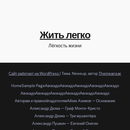
Жить легко
Лёгкость жизни
Сайт работает на WordPress
|
Тема: Newsup, автор
Themeansar
Home
Sample Page
Авокадо
Авокадо
Авокадо
Авокадо
Авокадо
Авокадо
Авокадо
Авокадо
Авокадо
Авокадо
Авокадо
Авторам и правообладателям
Айзек Азимов — Основание
Александр Дюма — Граф Монте-Кристо
Александр Дюма — Три мушкетёра
Александр Пушкин — Евгений Онегин