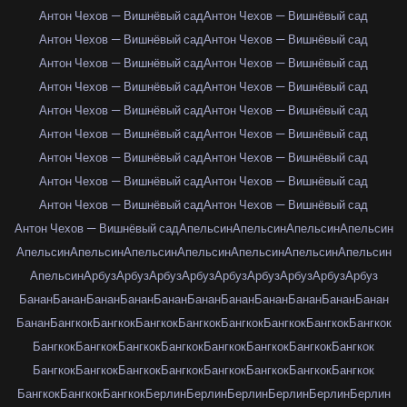
Антон Чехов — Вишнёвый сад
Антон Чехов — Вишнёвый сад
Антон Чехов — Вишнёвый сад
Антон Чехов — Вишнёвый сад
Антон Чехов — Вишнёвый сад
Антон Чехов — Вишнёвый сад
Антон Чехов — Вишнёвый сад
Антон Чехов — Вишнёвый сад
Антон Чехов — Вишнёвый сад
Антон Чехов — Вишнёвый сад
Антон Чехов — Вишнёвый сад
Антон Чехов — Вишнёвый сад
Антон Чехов — Вишнёвый сад
Антон Чехов — Вишнёвый сад
Антон Чехов — Вишнёвый сад
Антон Чехов — Вишнёвый сад
Антон Чехов — Вишнёвый сад
Антон Чехов — Вишнёвый сад
Антон Чехов — Вишнёвый сад
Апельсин
Апельсин
Апельсин
Апельсин
Апельсин
Апельсин
Апельсин
Апельсин
Апельсин
Апельсин
Апельсин
Апельсин
Арбуз
Арбуз
Арбуз
Арбуз
Арбуз
Арбуз
Арбуз
Арбуз
Арбуз
Банан
Банан
Банан
Банан
Банан
Банан
Банан
Банан
Банан
Банан
Банан
Банан
Бангкок
Бангкок
Бангкок
Бангкок
Бангкок
Бангкок
Бангкок
Бангкок
Бангкок
Бангкок
Бангкок
Бангкок
Бангкок
Бангкок
Бангкок
Бангкок
Бангкок
Бангкок
Бангкок
Бангкок
Бангкок
Бангкок
Бангкок
Бангкок
Бангкок
Бангкок
Бангкок
Берлин
Берлин
Берлин
Берлин
Берлин
Берлин