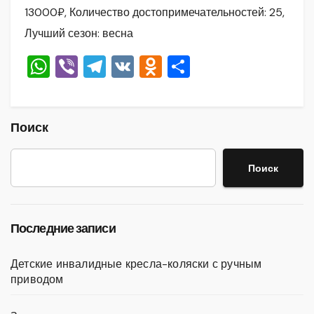
13000₽, Количество достопримечательностей: 25,
Лучший сезон: весна
W
Vi
T
V
O
О
h
b
el
K
d
тп
at
er
e
n
р
s
gr
o
а
Поиск
A
a
kl
в
Поиск
p
m
a
и
p
ss
ть
ni
Последние записи
ki
Детские инвалидные кресла-коляски с ручным
приводом