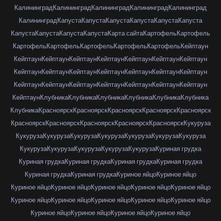
Калининград
Калининград
Калининград
Калининград
Калининград
Калининград
Капуста
Капуста
Капуста
Капуста
Капуста
Капуста
Капуста
Капуста
Капуста
Капуста
Карта сайта
Картофель
Картофель
Картофель
Картофель
Картофель
Картофель
Картофель
Кейптаун
Кейптаун
Кейптаун
Кейптаун
Кейптаун
Кейптаун
Кейптаун
Кейптаун
Кейптаун
Кейптаун
Кейптаун
Кейптаун
Кейптаун
Кейптаун
Кейптаун
Кейптаун
Кейптаун
Кейптаун
Кейптаун
Кейптаун
Кейптаун
Кейптаун
Кейптаун
Клубника
Клубника
Клубника
Клубника
Клубника
Клубника
Клубника
Красноярск
Красноярск
Красноярск
Красноярск
Красноярск
Красноярск
Красноярск
Красноярск
Красноярск
Красноярск
Кукуруза
Кукуруза
Кукуруза
Кукуруза
Кукуруза
Кукуруза
Кукуруза
Кукуруза
Кукуруза
Кукуруза
Кукуруза
Кукуруза
Кукуруза
Куриная грудка
Куриная грудка
Куриная грудка
Куриная грудка
Куриная грудка
Куриная грудка
Куриная грудка
Куриное яйцо
Куриное яйцо
Куриное яйцо
Куриное яйцо
Куриное яйцо
Куриное яйцо
Куриное яйцо
Куриное яйцо
Куриное яйцо
Куриное яйцо
Куриное яйцо
Куриное яйцо
Куриное яйцо
Куриное яйцо
Куриное яйцо
Куриное яйцо