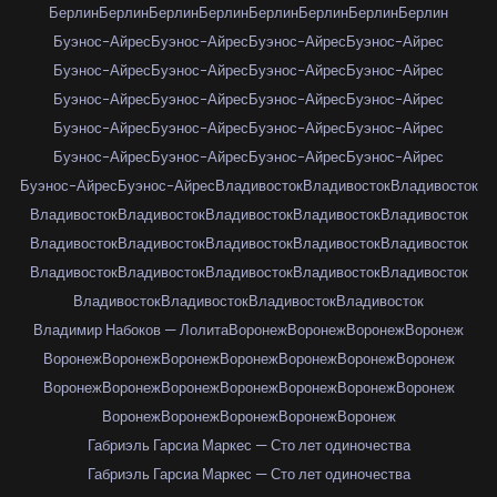
Берлин
Берлин
Берлин
Берлин
Берлин
Берлин
Берлин
Берлин
Буэнос-Айрес
Буэнос-Айрес
Буэнос-Айрес
Буэнос-Айрес
Буэнос-Айрес
Буэнос-Айрес
Буэнос-Айрес
Буэнос-Айрес
Буэнос-Айрес
Буэнос-Айрес
Буэнос-Айрес
Буэнос-Айрес
Буэнос-Айрес
Буэнос-Айрес
Буэнос-Айрес
Буэнос-Айрес
Буэнос-Айрес
Буэнос-Айрес
Буэнос-Айрес
Буэнос-Айрес
Буэнос-Айрес
Буэнос-Айрес
Владивосток
Владивосток
Владивосток
Владивосток
Владивосток
Владивосток
Владивосток
Владивосток
Владивосток
Владивосток
Владивосток
Владивосток
Владивосток
Владивосток
Владивосток
Владивосток
Владивосток
Владивосток
Владивосток
Владивосток
Владивосток
Владивосток
Владимир Набоков — Лолита
Воронеж
Воронеж
Воронеж
Воронеж
Воронеж
Воронеж
Воронеж
Воронеж
Воронеж
Воронеж
Воронеж
Воронеж
Воронеж
Воронеж
Воронеж
Воронеж
Воронеж
Воронеж
Воронеж
Воронеж
Воронеж
Воронеж
Воронеж
Габриэль Гарсиа Маркес — Сто лет одиночества
Габриэль Гарсиа Маркес — Сто лет одиночества