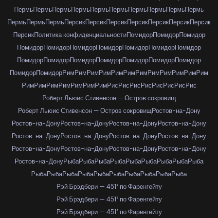
Пермь
Пермь
Пермь
Пермь
Пермь
Пермь
Пермь
Пермь
Пермь
Пермь
Пермь
Пермь
Пермь
Персик
Персик
Персик
Персик
Персик
Персик
Персик
Персик
Политика конфиденциальности
Помидор
Помидор
Помидор
Помидор
Помидор
Помидор
Помидор
Помидор
Помидор
Помидор
Помидор
Помидор
Помидор
Помидор
Помидор
Помидор
Помидор
Помидор
Помидор
Рим
Рим
Рим
Рим
Рим
Рим
Рим
Рим
Рим
Рим
Рим
Рим
Рим
Рим
Рим
Рим
Рим
Рим
Рим
Рис
Рис
Рис
Рис
Рис
Рис
Рис
Рис
Роберт Льюис Стивенсон — Остров сокровищ
Роберт Льюис Стивенсон — Остров сокровищ
Ростов-на-Дону
Ростов-на-Дону
Ростов-на-Дону
Ростов-на-Дону
Ростов-на-Дону
Ростов-на-Дону
Ростов-на-Дону
Ростов-на-Дону
Ростов-на-Дону
Ростов-на-Дону
Ростов-на-Дону
Ростов-на-Дону
Ростов-на-Дону
Ростов-на-Дону
Рыба
Рыба
Рыба
Рыба
Рыба
Рыба
Рыба
Рыба
Рыба
Рыба
Рыба
Рыба
Рыба
Рыба
Рыба
Рыба
Рыба
Рыба
Рыба
Рэй Брэдбери — 451° по Фаренгейту
Рэй Брэдбери — 451° по Фаренгейту
Рэй Брэдбери — 451° по Фаренгейту