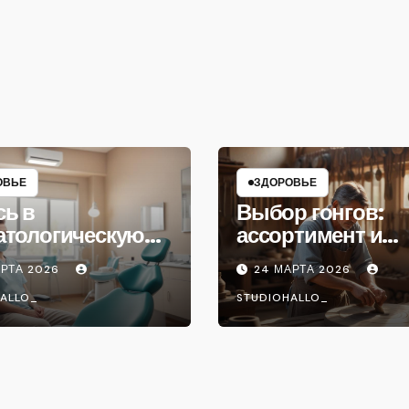
ОВЬЕ
ЗДОРОВЬЕ
сь в
Выбор гонгов:
атологическую
ассортимент и
ику
характеристики
АРТА 2026
24 МАРТА 2026
ALLO_
STUDIOHALLO_