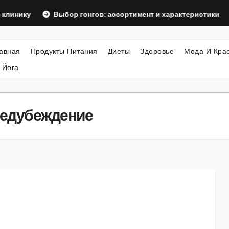
Выбор гонгов: ассортимент и характеристики
Оформ
авная
Продукты Питания
Диеты
Здоровье
Мода И Кра
 Йога
редубеждение