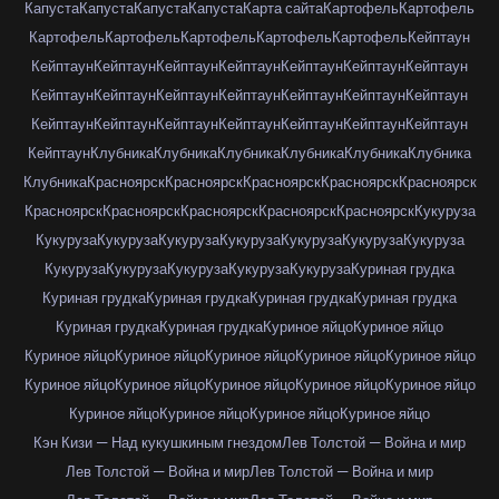
Капуста
Капуста
Капуста
Капуста
Карта сайта
Картофель
Картофель
Картофель
Картофель
Картофель
Картофель
Картофель
Кейптаун
Кейптаун
Кейптаун
Кейптаун
Кейптаун
Кейптаун
Кейптаун
Кейптаун
Кейптаун
Кейптаун
Кейптаун
Кейптаун
Кейптаун
Кейптаун
Кейптаун
Кейптаун
Кейптаун
Кейптаун
Кейптаун
Кейптаун
Кейптаун
Кейптаун
Кейптаун
Клубника
Клубника
Клубника
Клубника
Клубника
Клубника
Клубника
Красноярск
Красноярск
Красноярск
Красноярск
Красноярск
Красноярск
Красноярск
Красноярск
Красноярск
Красноярск
Кукуруза
Кукуруза
Кукуруза
Кукуруза
Кукуруза
Кукуруза
Кукуруза
Кукуруза
Кукуруза
Кукуруза
Кукуруза
Кукуруза
Кукуруза
Куриная грудка
Куриная грудка
Куриная грудка
Куриная грудка
Куриная грудка
Куриная грудка
Куриная грудка
Куриное яйцо
Куриное яйцо
Куриное яйцо
Куриное яйцо
Куриное яйцо
Куриное яйцо
Куриное яйцо
Куриное яйцо
Куриное яйцо
Куриное яйцо
Куриное яйцо
Куриное яйцо
Куриное яйцо
Куриное яйцо
Куриное яйцо
Куриное яйцо
Кэн Кизи — Над кукушкиным гнездом
Лев Толстой — Война и мир
Лев Толстой — Война и мир
Лев Толстой — Война и мир