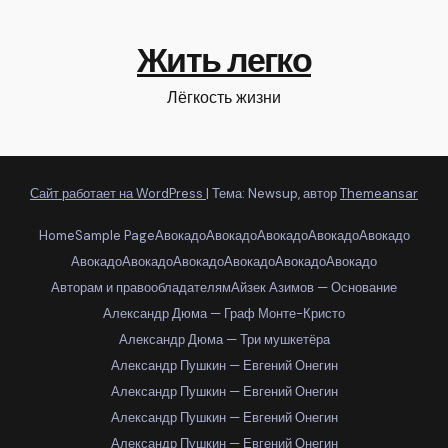
Жить легко
Лёгкость жизни
Сайт работает на WordPress
|
Тема: Newsup, автор
Themeansar
Home
Sample Page
Авокадо
Авокадо
Авокадо
Авокадо
Авокадо
Авокадо
Авокадо
Авокадо
Авокадо
Авокадо
Авокадо
Авторам и правообладателям
Айзек Азимов — Основание
Александр Дюма — Граф Монте-Кристо
Александр Дюма — Три мушкетёра
Александр Пушкин — Евгений Онегин
Александр Пушкин — Евгений Онегин
Александр Пушкин — Евгений Онегин
Александр Пушкин — Евгений Онегин