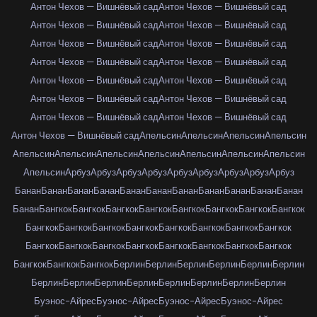
Антон Чехов — Вишнёвый сад
Антон Чехов — Вишнёвый сад
Антон Чехов — Вишнёвый сад
Антон Чехов — Вишнёвый сад
Антон Чехов — Вишнёвый сад
Антон Чехов — Вишнёвый сад
Антон Чехов — Вишнёвый сад
Антон Чехов — Вишнёвый сад
Антон Чехов — Вишнёвый сад
Антон Чехов — Вишнёвый сад
Антон Чехов — Вишнёвый сад
Антон Чехов — Вишнёвый сад
Антон Чехов — Вишнёвый сад
Антон Чехов — Вишнёвый сад
Антон Чехов — Вишнёвый сад
Апельсин
Апельсин
Апельсин
Апельсин
Апельсин
Апельсин
Апельсин
Апельсин
Апельсин
Апельсин
Апельсин
Апельсин
Арбуз
Арбуз
Арбуз
Арбуз
Арбуз
Арбуз
Арбуз
Арбуз
Арбуз
Банан
Банан
Банан
Банан
Банан
Банан
Банан
Банан
Банан
Банан
Банан
Банан
Бангкок
Бангкок
Бангкок
Бангкок
Бангкок
Бангкок
Бангкок
Бангкок
Бангкок
Бангкок
Бангкок
Бангкок
Бангкок
Бангкок
Бангкок
Бангкок
Бангкок
Бангкок
Бангкок
Бангкок
Бангкок
Бангкок
Бангкок
Бангкок
Бангкок
Бангкок
Бангкок
Берлин
Берлин
Берлин
Берлин
Берлин
Берлин
Берлин
Берлин
Берлин
Берлин
Берлин
Берлин
Берлин
Берлин
Буэнос-Айрес
Буэнос-Айрес
Буэнос-Айрес
Буэнос-Айрес