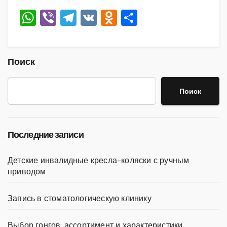
W
Vi
T
V
O
О
h
b
el
K
d
тп
at
er
e
n
р
s
gr
o
а
Поиск
A
a
kl
в
Поиск
p
m
a
и
p
ss
ть
ni
Последние записи
ki
Детские инвалидные кресла-коляски с ручным
приводом
Запись в стоматологическую клинику
Выбор гонгов: ассортимент и характеристики