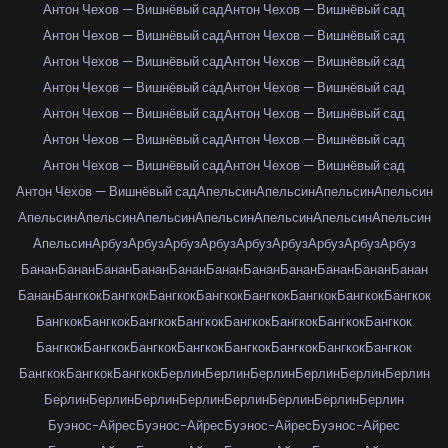
Антон Чехов — Вишнёвый сад
Антон Чехов — Вишнёвый сад
Антон Чехов — Вишнёвый сад
Антон Чехов — Вишнёвый сад
Антон Чехов — Вишнёвый сад
Антон Чехов — Вишнёвый сад
Антон Чехов — Вишнёвый сад
Антон Чехов — Вишнёвый сад
Антон Чехов — Вишнёвый сад
Антон Чехов — Вишнёвый сад
Антон Чехов — Вишнёвый сад
Антон Чехов — Вишнёвый сад
Антон Чехов — Вишнёвый сад
Антон Чехов — Вишнёвый сад
Антон Чехов — Вишнёвый сад
Апельсин
Апельсин
Апельсин
Апельсин
Апельсин
Апельсин
Апельсин
Апельсин
Апельсин
Апельсин
Апельсин
Апельсин
Арбуз
Арбуз
Арбуз
Арбуз
Арбуз
Арбуз
Арбуз
Арбуз
Арбуз
Банан
Банан
Банан
Банан
Банан
Банан
Банан
Банан
Банан
Банан
Банан
Банан
Бангкок
Бангкок
Бангкок
Бангкок
Бангкок
Бангкок
Бангкок
Бангкок
Бангкок
Бангкок
Бангкок
Бангкок
Бангкок
Бангкок
Бангкок
Бангкок
Бангкок
Бангкок
Бангкок
Бангкок
Бангкок
Бангкок
Бангкок
Бангкок
Бангкок
Бангкок
Бангкок
Берлин
Берлин
Берлин
Берлин
Берлин
Берлин
Берлин
Берлин
Берлин
Берлин
Берлин
Берлин
Берлин
Берлин
Буэнос-Айрес
Буэнос-Айрес
Буэнос-Айрес
Буэнос-Айрес