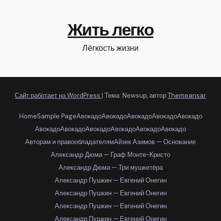
Жить легко
Лёгкость жизни
Сайт работает на WordPress
|
Тема: Newsup, автор
Themeansar
Home
Sample Page
Авокадо
Авокадо
Авокадо
Авокадо
Авокадо
Авокадо
Авокадо
Авокадо
Авокадо
Авокадо
Авокадо
Авторам и правообладателям
Айзек Азимов — Основание
Александр Дюма — Граф Монте-Кристо
Александр Дюма — Три мушкетёра
Александр Пушкин — Евгений Онегин
Александр Пушкин — Евгений Онегин
Александр Пушкин — Евгений Онегин
Александр Пушкин — Евгений Онегин