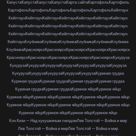
Капуста
Капуста
Капуста
Капуста
Карта сайта
Картофель
Картофель
Картофель
Картофель
Картофель
Картофель
Картофель
Кейптаун
Кейптаун
Кейптаун
Кейптаун
Кейптаун
Кейптаун
Кейптаун
Кейптаун
Кейптаун
Кейптаун
Кейптаун
Кейптаун
Кейптаун
Кейптаун
Кейптаун
Кейптаун
Кейптаун
Кейптаун
Кейптаун
Кейптаун
Кейптаун
Кейптаун
Кейптаун
Клубника
Клубника
Клубника
Клубника
Клубника
Клубника
Клубника
Красноярск
Красноярск
Красноярск
Красноярск
Красноярск
Красноярск
Красноярск
Красноярск
Красноярск
Красноярск
Кукуруза
Кукуруза
Кукуруза
Кукуруза
Кукуруза
Кукуруза
Кукуруза
Кукуруза
Кукуруза
Кукуруза
Кукуруза
Кукуруза
Кукуруза
Куриная грудка
Куриная грудка
Куриная грудка
Куриная грудка
Куриная грудка
Куриная грудка
Куриная грудка
Куриное яйцо
Куриное яйцо
Куриное яйцо
Куриное яйцо
Куриное яйцо
Куриное яйцо
Куриное яйцо
Куриное яйцо
Куриное яйцо
Куриное яйцо
Куриное яйцо
Куриное яйцо
Куриное яйцо
Куриное яйцо
Куриное яйцо
Куриное яйцо
Кэн Кизи — Над кукушкиным гнездом
Лев Толстой — Война и мир
Лев Толстой — Война и мир
Лев Толстой — Война и мир