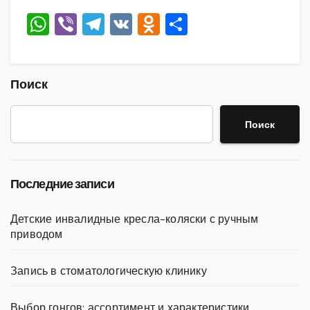
W
Vi
T
V
O
О
h
b
el
K
d
тп
at
er
e
n
р
s
gr
o
а
Поиск
A
a
kl
в
Поиск
p
m
a
и
p
ss
ть
ni
Последние записи
ki
Детские инвалидные кресла-коляски с ручным
приводом
Запись в стоматологическую клинику
Выбор гонгов: ассортимент и характеристики