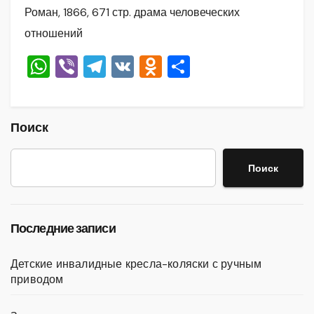
Роман, 1866, 671 стр. драма человеческих
отношений
W
Vi
T
V
O
О
h
b
el
K
d
тп
at
er
e
n
р
s
gr
o
а
Поиск
A
a
kl
в
Поиск
p
m
a
и
p
ss
ть
ni
Последние записи
ki
Детские инвалидные кресла-коляски с ручным
приводом