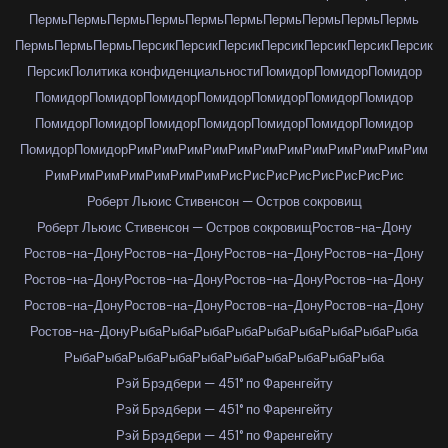
Пермь
Пермь
Пермь
Пермь
Пермь
Пермь
Пермь
Пермь
Пермь
Пермь
Пермь
Пермь
Пермь
Персик
Персик
Персик
Персик
Персик
Персик
Персик
Персик
Политика конфиденциальности
Помидор
Помидор
Помидор
Помидор
Помидор
Помидор
Помидор
Помидор
Помидор
Помидор
Помидор
Помидор
Помидор
Помидор
Помидор
Помидор
Помидор
Помидор
Помидор
Рим
Рим
Рим
Рим
Рим
Рим
Рим
Рим
Рим
Рим
Рим
Рим
Рим
Рим
Рим
Рим
Рим
Рим
Рим
Рис
Рис
Рис
Рис
Рис
Рис
Рис
Рис
Роберт Льюис Стивенсон — Остров сокровищ
Роберт Льюис Стивенсон — Остров сокровищ
Ростов-на-Дону
Ростов-на-Дону
Ростов-на-Дону
Ростов-на-Дону
Ростов-на-Дону
Ростов-на-Дону
Ростов-на-Дону
Ростов-на-Дону
Ростов-на-Дону
Ростов-на-Дону
Ростов-на-Дону
Ростов-на-Дону
Ростов-на-Дону
Ростов-на-Дону
Рыба
Рыба
Рыба
Рыба
Рыба
Рыба
Рыба
Рыба
Рыба
Рыба
Рыба
Рыба
Рыба
Рыба
Рыба
Рыба
Рыба
Рыба
Рыба
Рэй Брэдбери — 451° по Фаренгейту
Рэй Брэдбери — 451° по Фаренгейту
Рэй Брэдбери — 451° по Фаренгейту