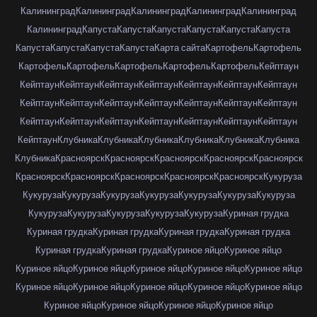
Калининград
Калининград
Калининград
Калининград
Калининград
Калининград
Капуста
Капуста
Капуста
Капуста
Капуста
Капуста
Капуста
Капуста
Капуста
Капуста
Карта сайта
Картофель
Картофель
Картофель
Картофель
Картофель
Картофель
Картофель
Кейптаун
Кейптаун
Кейптаун
Кейптаун
Кейптаун
Кейптаун
Кейптаун
Кейптаун
Кейптаун
Кейптаун
Кейптаун
Кейптаун
Кейптаун
Кейптаун
Кейптаун
Кейптаун
Кейптаун
Кейптаун
Кейптаун
Кейптаун
Кейптаун
Кейптаун
Кейптаун
Клубника
Клубника
Клубника
Клубника
Клубника
Клубника
Клубника
Красноярск
Красноярск
Красноярск
Красноярск
Красноярск
Красноярск
Красноярск
Красноярск
Красноярск
Красноярск
Кукуруза
Кукуруза
Кукуруза
Кукуруза
Кукуруза
Кукуруза
Кукуруза
Кукуруза
Кукуруза
Кукуруза
Кукуруза
Кукуруза
Кукуруза
Куриная грудка
Куриная грудка
Куриная грудка
Куриная грудка
Куриная грудка
Куриная грудка
Куриная грудка
Куриное яйцо
Куриное яйцо
Куриное яйцо
Куриное яйцо
Куриное яйцо
Куриное яйцо
Куриное яйцо
Куриное яйцо
Куриное яйцо
Куриное яйцо
Куриное яйцо
Куриное яйцо
Куриное яйцо
Куриное яйцо
Куриное яйцо
Куриное яйцо