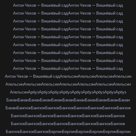
Антон Чехов — Вишнёвый сад
Антон Чехов — Вишнёвый сад
Антон Чехов — Вишнёвый сад
Антон Чехов — Вишнёвый сад
Антон Чехов — Вишнёвый сад
Антон Чехов — Вишнёвый сад
Антон Чехов — Вишнёвый сад
Антон Чехов — Вишнёвый сад
Антон Чехов — Вишнёвый сад
Антон Чехов — Вишнёвый сад
Антон Чехов — Вишнёвый сад
Антон Чехов — Вишнёвый сад
Антон Чехов — Вишнёвый сад
Антон Чехов — Вишнёвый сад
Антон Чехов — Вишнёвый сад
Антон Чехов — Вишнёвый сад
Антон Чехов — Вишнёвый сад
Антон Чехов — Вишнёвый сад
Антон Чехов — Вишнёвый сад
Апельсин
Апельсин
Апельсин
Апельсин
Апельсин
Апельсин
Апельсин
Апельсин
Апельсин
Апельсин
Апельсин
Апельсин
Арбуз
Арбуз
Арбуз
Арбуз
Арбуз
Арбуз
Арбуз
Арбуз
Арбуз
Банан
Банан
Банан
Банан
Банан
Банан
Банан
Банан
Банан
Банан
Банан
Банан
Бангкок
Бангкок
Бангкок
Бангкок
Бангкок
Бангкок
Бангкок
Бангкок
Бангкок
Бангкок
Бангкок
Бангкок
Бангкок
Бангкок
Бангкок
Бангкок
Бангкок
Бангкок
Бангкок
Бангкок
Бангкок
Бангкок
Бангкок
Бангкок
Бангкок
Бангкок
Бангкок
Берлин
Берлин
Берлин
Берлин
Берлин
Берлин