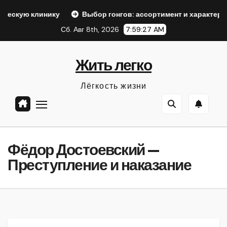
Перейти
линику
Выбор гонгов: ассортимент и характеристики
к
Сб. Авг 8th, 2026
7:59:28 AM
содержанию
Жить легко
Лёгкость жизни
Фёдор Достоевский —
Преступление и наказание