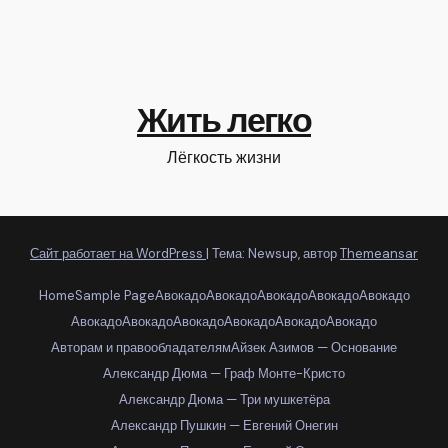
Жить легко
Лёгкость жизни
Сайт работает на WordPress
|
Тема: Newsup, автор
Themeansar
Home
Sample Page
Авокадо
Авокадо
Авокадо
Авокадо
Авокадо
Авокадо
Авокадо
Авокадо
Авокадо
Авокадо
Авокадо
Авторам и правообладателям
Айзек Азимов — Основание
Александр Дюма — Граф Монте-Кристо
Александр Дюма — Три мушкетёра
Александр Пушкин — Евгений Онегин