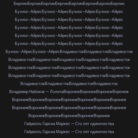
Берлин
Берлин
Берлин
Берлин
Берлин
Берлин
Берлин
Берлин
Буэнос-Айрес
Буэнос-Айрес
Буэнос-Айрес
Буэнос-Айрес
Буэнос-Айрес
Буэнос-Айрес
Буэнос-Айрес
Буэнос-Айрес
Буэнос-Айрес
Буэнос-Айрес
Буэнос-Айрес
Буэнос-Айрес
Буэнос-Айрес
Буэнос-Айрес
Буэнос-Айрес
Буэнос-Айрес
Буэнос-Айрес
Буэнос-Айрес
Буэнос-Айрес
Буэнос-Айрес
Буэнос-Айрес
Буэнос-Айрес
Владивосток
Владивосток
Владивосток
Владивосток
Владивосток
Владивосток
Владивосток
Владивосток
Владивосток
Владивосток
Владивосток
Владивосток
Владивосток
Владивосток
Владивосток
Владивосток
Владивосток
Владивосток
Владивосток
Владивосток
Владивосток
Владивосток
Владимир Набоков — Лолита
Воронеж
Воронеж
Воронеж
Воронеж
Воронеж
Воронеж
Воронеж
Воронеж
Воронеж
Воронеж
Воронеж
Воронеж
Воронеж
Воронеж
Воронеж
Воронеж
Воронеж
Воронеж
Воронеж
Воронеж
Воронеж
Воронеж
Воронеж
Габриэль Гарсиа Маркес — Сто лет одиночества
Габриэль Гарсиа Маркес — Сто лет одиночества