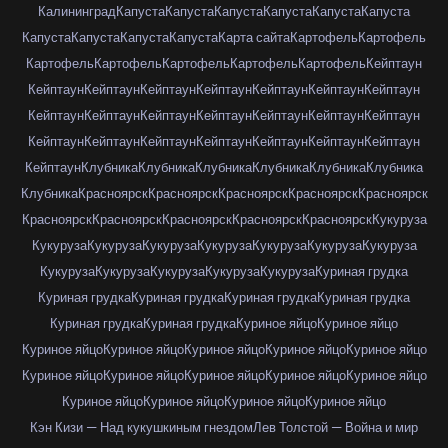
Калининград
Капуста
Капуста
Капуста
Капуста
Капуста
Капуста
Капуста
Капуста
Капуста
Капуста
Карта сайта
Картофель
Картофель
Картофель
Картофель
Картофель
Картофель
Картофель
Кейптаун
Кейптаун
Кейптаун
Кейптаун
Кейптаун
Кейптаун
Кейптаун
Кейптаун
Кейптаун
Кейптаун
Кейптаун
Кейптаун
Кейптаун
Кейптаун
Кейптаун
Кейптаун
Кейптаун
Кейптаун
Кейптаун
Кейптаун
Кейптаун
Кейптаун
Кейптаун
Клубника
Клубника
Клубника
Клубника
Клубника
Клубника
Клубника
Красноярск
Красноярск
Красноярск
Красноярск
Красноярск
Красноярск
Красноярск
Красноярск
Красноярск
Красноярск
Кукуруза
Кукуруза
Кукуруза
Кукуруза
Кукуруза
Кукуруза
Кукуруза
Кукуруза
Кукуруза
Кукуруза
Кукуруза
Кукуруза
Кукуруза
Куриная грудка
Куриная грудка
Куриная грудка
Куриная грудка
Куриная грудка
Куриная грудка
Куриная грудка
Куриное яйцо
Куриное яйцо
Куриное яйцо
Куриное яйцо
Куриное яйцо
Куриное яйцо
Куриное яйцо
Куриное яйцо
Куриное яйцо
Куриное яйцо
Куриное яйцо
Куриное яйцо
Куриное яйцо
Куриное яйцо
Куриное яйцо
Куриное яйцо
Кэн Кизи — Над кукушкиным гнездом
Лев Толстой — Война и мир