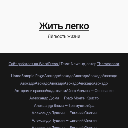
Жить легко
Лёгкость жизни
Сайт работает на WordPress
|
Тема: Newsup, автор
Themeansar
Home
Sample Page
Авокадо
Авокадо
Авокадо
Авокадо
Авокадо
Авокадо
Авокадо
Авокадо
Авокадо
Авокадо
Авокадо
Авторам и правообладателям
Айзек Азимов — Основание
Александр Дюма — Граф Монте-Кристо
Александр Дюма — Три мушкетёра
Александр Пушкин — Евгений Онегин
Александр Пушкин — Евгений Онегин
Александр Пушкин — Евгений Онегин