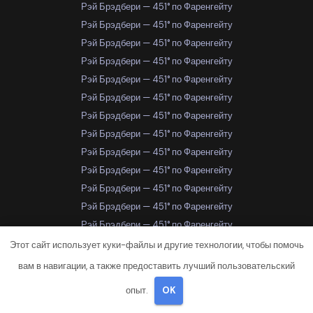
Рэй Брэдбери — 451° по Фаренгейту
Рэй Брэдбери — 451° по Фаренгейту
Рэй Брэдбери — 451° по Фаренгейту
Рэй Брэдбери — 451° по Фаренгейту
Рэй Брэдбери — 451° по Фаренгейту
Рэй Брэдбери — 451° по Фаренгейту
Рэй Брэдбери — 451° по Фаренгейту
Рэй Брэдбери — 451° по Фаренгейту
Рэй Брэдбери — 451° по Фаренгейту
Рэй Брэдбери — 451° по Фаренгейту
Рэй Брэдбери — 451° по Фаренгейту
Рэй Брэдбери — 451° по Фаренгейту
Рэй Брэдбери — 451° по Фаренгейту
Рэй Брэдбери — 451° по Фаренгейту
Этот сайт использует куки-файлы и другие технологии, чтобы помочь
Рэй Брэдбери — 451° по Фаренгейту
вам в навигации, а также предоставить лучший пользовательский
Рэй Брэдбери — 451° по Фаренгейту
опыт.
OK
Рэй Брэдбери — 451° по Фаренгейту