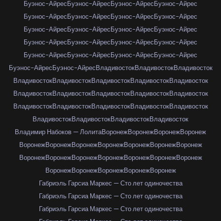
Буэнос-Айрес
Буэнос-Айрес
Буэнос-Айрес
Буэнос-Айрес
Буэнос-Айрес
Буэнос-Айрес
Буэнос-Айрес
Буэнос-Айрес
Буэнос-Айрес
Буэнос-Айрес
Буэнос-Айрес
Буэнос-Айрес
Буэнос-Айрес
Буэнос-Айрес
Буэнос-Айрес
Буэнос-Айрес
Буэнос-Айрес
Буэнос-Айрес
Буэнос-Айрес
Буэнос-Айрес
Буэнос-Айрес
Буэнос-Айрес
Владивосток
Владивосток
Владивосток
Владивосток
Владивосток
Владивосток
Владивосток
Владивосток
Владивосток
Владивосток
Владивосток
Владивосток
Владивосток
Владивосток
Владивосток
Владивосток
Владивосток
Владивосток
Владивосток
Владивосток
Владивосток
Владивосток
Владимир Набоков — Лолита
Воронеж
Воронеж
Воронеж
Воронеж
Воронеж
Воронеж
Воронеж
Воронеж
Воронеж
Воронеж
Воронеж
Воронеж
Воронеж
Воронеж
Воронеж
Воронеж
Воронеж
Воронеж
Воронеж
Воронеж
Воронеж
Воронеж
Воронеж
Габриэль Гарсиа Маркес — Сто лет одиночества
Габриэль Гарсиа Маркес — Сто лет одиночества
Габриэль Гарсиа Маркес — Сто лет одиночества