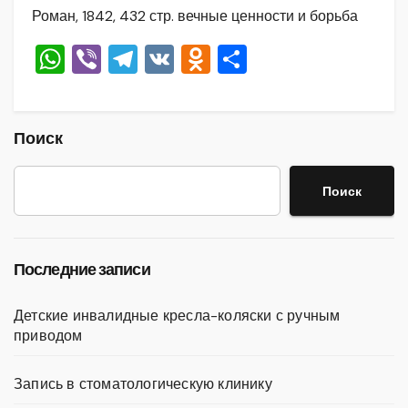
Роман, 1842, 432 стр. вечные ценности и борьба
W
Vi
T
V
O
О
h
b
el
K
d
тп
at
er
e
n
р
s
gr
o
а
Поиск
A
a
kl
в
Поиск
p
m
a
и
p
ss
ть
ni
Последние записи
ki
Детские инвалидные кресла-коляски с ручным
приводом
Запись в стоматологическую клинику