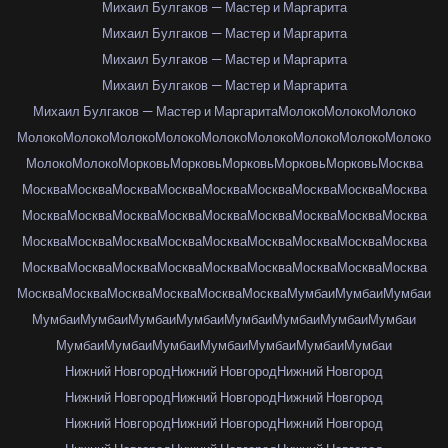
Михаил Булгаков — Мастер и Маргарита
Михаил Булгаков — Мастер и Маргарита
Михаил Булгаков — Мастер и Маргарита
Михаил Булгаков — Мастер и Маргарита
Михаил Булгаков — Мастер и Маргарита
Молоко
Молоко
Молоко
Молоко
Молоко
Молоко
Молоко
Молоко
Молоко
Молоко
Молоко
Молоко
Молоко
Молоко
Морковь
Морковь
Морковь
Морковь
Морковь
Москва
Москва
Москва
Москва
Москва
Москва
Москва
Москва
Москва
Москва
Москва
Москва
Москва
Москва
Москва
Москва
Москва
Москва
Москва
Москва
Москва
Москва
Москва
Москва
Москва
Москва
Москва
Москва
Москва
Москва
Москва
Москва
Москва
Москва
Москва
Москва
Москва
Москва
Москва
Москва
Москва
Москва
Москва
Мумбаи
Мумбаи
Мумбаи
Мумбаи
Мумбаи
Мумбаи
Мумбаи
Мумбаи
Мумбаи
Мумбаи
Мумбаи
Мумбаи
Мумбаи
Мумбаи
Мумбаи
Мумбаи
Мумбаи
Мумбаи
Нижний Новгород
Нижний Новгород
Нижний Новгород
Нижний Новгород
Нижний Новгород
Нижний Новгород
Нижний Новгород
Нижний Новгород
Нижний Новгород