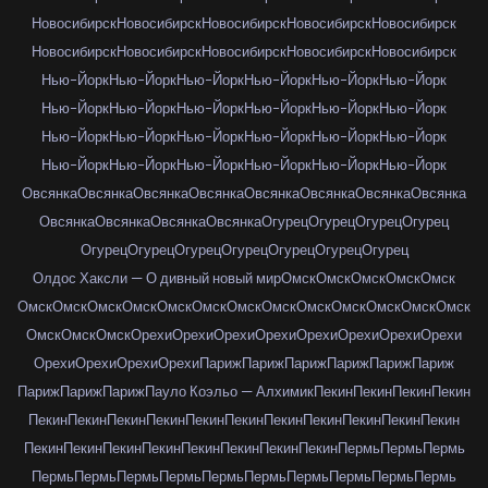
Новосибирск
Новосибирск
Новосибирск
Новосибирск
Новосибирск
Новосибирск
Новосибирск
Новосибирск
Новосибирск
Новосибирск
Нью-Йорк
Нью-Йорк
Нью-Йорк
Нью-Йорк
Нью-Йорк
Нью-Йорк
Нью-Йорк
Нью-Йорк
Нью-Йорк
Нью-Йорк
Нью-Йорк
Нью-Йорк
Нью-Йорк
Нью-Йорк
Нью-Йорк
Нью-Йорк
Нью-Йорк
Нью-Йорк
Нью-Йорк
Нью-Йорк
Нью-Йорк
Нью-Йорк
Нью-Йорк
Нью-Йорк
Овсянка
Овсянка
Овсянка
Овсянка
Овсянка
Овсянка
Овсянка
Овсянка
Овсянка
Овсянка
Овсянка
Овсянка
Огурец
Огурец
Огурец
Огурец
Огурец
Огурец
Огурец
Огурец
Огурец
Огурец
Огурец
Олдос Хаксли — О дивный новый мир
Омск
Омск
Омск
Омск
Омск
Омск
Омск
Омск
Омск
Омск
Омск
Омск
Омск
Омск
Омск
Омск
Омск
Омск
Омск
Омск
Омск
Орехи
Орехи
Орехи
Орехи
Орехи
Орехи
Орехи
Орехи
Орехи
Орехи
Орехи
Орехи
Париж
Париж
Париж
Париж
Париж
Париж
Париж
Париж
Париж
Пауло Коэльо — Алхимик
Пекин
Пекин
Пекин
Пекин
Пекин
Пекин
Пекин
Пекин
Пекин
Пекин
Пекин
Пекин
Пекин
Пекин
Пекин
Пекин
Пекин
Пекин
Пекин
Пекин
Пекин
Пекин
Пекин
Пермь
Пермь
Пермь
Пермь
Пермь
Пермь
Пермь
Пермь
Пермь
Пермь
Пермь
Пермь
Пермь