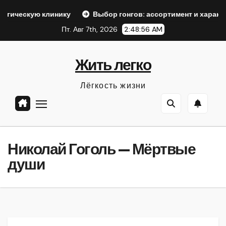
Перейти
ю клинику
Выбор гонгов: ассортимент и характеристики
к
Пт. Авг 7th, 2026
2:48:57 AM
содержанию
Жить легко
Лёгкость жизни
Николай Гоголь — Мёртвые
души