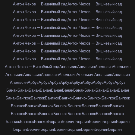
Антон Чехов — Вишнёвый сад
Антон Чехов — Вишнёвый сад
Антон Чехов — Вишнёвый сад
Антон Чехов — Вишнёвый сад
Антон Чехов — Вишнёвый сад
Антон Чехов — Вишнёвый сад
Антон Чехов — Вишнёвый сад
Антон Чехов — Вишнёвый сад
Антон Чехов — Вишнёвый сад
Антон Чехов — Вишнёвый сад
Антон Чехов — Вишнёвый сад
Антон Чехов — Вишнёвый сад
Антон Чехов — Вишнёвый сад
Антон Чехов — Вишнёвый сад
Антон Чехов — Вишнёвый сад
Антон Чехов — Вишнёвый сад
Антон Чехов — Вишнёвый сад
Апельсин
Апельсин
Апельсин
Апельсин
Апельсин
Апельсин
Апельсин
Апельсин
Апельсин
Апельсин
Апельсин
Апельсин
Арбуз
Арбуз
Арбуз
Арбуз
Арбуз
Арбуз
Арбуз
Арбуз
Арбуз
Банан
Банан
Банан
Банан
Банан
Банан
Банан
Банан
Банан
Банан
Банан
Банан
Бангкок
Бангкок
Бангкок
Бангкок
Бангкок
Бангкок
Бангкок
Бангкок
Бангкок
Бангкок
Бангкок
Бангкок
Бангкок
Бангкок
Бангкок
Бангкок
Бангкок
Бангкок
Бангкок
Бангкок
Бангкок
Бангкок
Бангкок
Бангкок
Бангкок
Бангкок
Бангкок
Берлин
Берлин
Берлин
Берлин
Берлин
Берлин
Берлин
Берлин
Берлин
Берлин
Берлин
Берлин
Берлин
Берлин