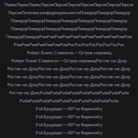
Пермь
Пермь
Пермь
Персик
Персик
Персик
Персик
Персик
Персик
Персик
Персик
Политика конфиденциальности
Помидор
Помидор
Помидор
Помидор
Помидор
Помидор
Помидор
Помидор
Помидор
Помидор
Помидор
Помидор
Помидор
Помидор
Помидор
Помидор
Помидор
Помидор
Помидор
Рим
Рим
Рим
Рим
Рим
Рим
Рим
Рим
Рим
Рим
Рим
Рим
Рим
Рим
Рим
Рим
Рим
Рим
Рим
Рис
Рис
Рис
Рис
Рис
Рис
Рис
Рис
Роберт Льюис Стивенсон — Остров сокровищ
Роберт Льюис Стивенсон — Остров сокровищ
Ростов-на-Дону
Ростов-на-Дону
Ростов-на-Дону
Ростов-на-Дону
Ростов-на-Дону
Ростов-на-Дону
Ростов-на-Дону
Ростов-на-Дону
Ростов-на-Дону
Ростов-на-Дону
Ростов-на-Дону
Ростов-на-Дону
Ростов-на-Дону
Ростов-на-Дону
Рыба
Рыба
Рыба
Рыба
Рыба
Рыба
Рыба
Рыба
Рыба
Рыба
Рыба
Рыба
Рыба
Рыба
Рыба
Рыба
Рыба
Рыба
Рыба
Рэй Брэдбери — 451° по Фаренгейту
Рэй Брэдбери — 451° по Фаренгейту
Рэй Брэдбери — 451° по Фаренгейту
Рэй Брэдбери — 451° по Фаренгейту