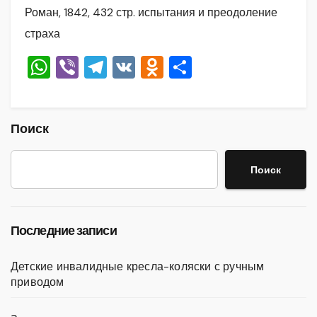
Роман, 1842, 432 стр. испытания и преодоление
страха
W
Vi
T
V
O
О
h
b
el
K
d
тп
at
er
e
n
р
s
gr
o
а
Поиск
A
a
kl
в
Поиск
p
m
a
и
p
ss
ть
ni
Последние записи
ki
Детские инвалидные кресла-коляски с ручным
приводом