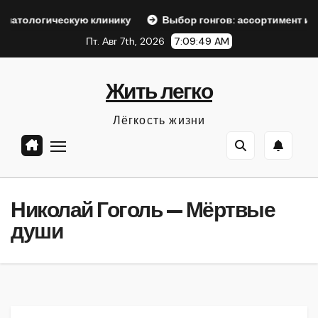
Перейти
ческую клинику
Выбор гонгов: ассортимент и характерис
к
Пт. Авг 7th, 2026
7:09:50 AM
содержанию
Жить легко
Лёгкость жизни
Николай Гоголь — Мёртвые
души