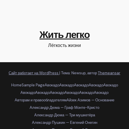
Жить легко
Лёгкость жизни
Сайт работает на WordPress
|
Тема: Newsup, автор
Themeansar
Home
Sample Page
Авокадо
Авокадо
Авокадо
Авокадо
Авокадо
Авокадо
Авокадо
Авокадо
Авокадо
Авокадо
Авокадо
Авторам и правообладателям
Айзек Азимов — Основание
Александр Дюма — Граф Монте-Кристо
Александр Дюма — Три мушкетёра
Александр Пушкин — Евгений Онегин