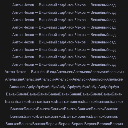
Антон Чехов — Вишнёвый сад
Антон Чехов — Вишнёвый сад
Антон Чехов — Вишнёвый сад
Антон Чехов — Вишнёвый сад
Антон Чехов — Вишнёвый сад
Антон Чехов — Вишнёвый сад
Антон Чехов — Вишнёвый сад
Антон Чехов — Вишнёвый сад
Антон Чехов — Вишнёвый сад
Антон Чехов — Вишнёвый сад
Антон Чехов — Вишнёвый сад
Антон Чехов — Вишнёвый сад
Антон Чехов — Вишнёвый сад
Антон Чехов — Вишнёвый сад
Антон Чехов — Вишнёвый сад
Антон Чехов — Вишнёвый сад
Антон Чехов — Вишнёвый сад
Антон Чехов — Вишнёвый сад
Антон Чехов — Вишнёвый сад
Апельсин
Апельсин
Апельсин
Апельсин
Апельсин
Апельсин
Апельсин
Апельсин
Апельсин
Апельсин
Апельсин
Апельсин
Арбуз
Арбуз
Арбуз
Арбуз
Арбуз
Арбуз
Арбуз
Арбуз
Арбуз
Банан
Банан
Банан
Банан
Банан
Банан
Банан
Банан
Банан
Банан
Банан
Банан
Бангкок
Бангкок
Бангкок
Бангкок
Бангкок
Бангкок
Бангкок
Бангкок
Бангкок
Бангкок
Бангкок
Бангкок
Бангкок
Бангкок
Бангкок
Бангкок
Бангкок
Бангкок
Бангкок
Бангкок
Бангкок
Бангкок
Бангкок
Бангкок
Бангкок
Бангкок
Бангкок
Берлин
Берлин
Берлин
Берлин
Берлин
Берлин