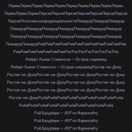
Пермь
Пермь
Пермь
Пермь
Пермь
Пермь
Пермь
Пермь
Пермь
Пермь
Пермь
Пермь
Пермь
Персик
Персик
Персик
Персик
Персик
Персик
Персик
Персик
Политика конфиденциальности
Помидор
Помидор
Помидор
Помидор
Помидор
Помидор
Помидор
Помидор
Помидор
Помидор
Помидор
Помидор
Помидор
Помидор
Помидор
Помидор
Помидор
Помидор
Помидор
Рим
Рим
Рим
Рим
Рим
Рим
Рим
Рим
Рим
Рим
Рим
Рим
Рим
Рим
Рим
Рим
Рим
Рим
Рим
Рис
Рис
Рис
Рис
Рис
Рис
Рис
Рис
Роберт Льюис Стивенсон — Остров сокровищ
Роберт Льюис Стивенсон — Остров сокровищ
Ростов-на-Дону
Ростов-на-Дону
Ростов-на-Дону
Ростов-на-Дону
Ростов-на-Дону
Ростов-на-Дону
Ростов-на-Дону
Ростов-на-Дону
Ростов-на-Дону
Ростов-на-Дону
Ростов-на-Дону
Ростов-на-Дону
Ростов-на-Дону
Ростов-на-Дону
Рыба
Рыба
Рыба
Рыба
Рыба
Рыба
Рыба
Рыба
Рыба
Рыба
Рыба
Рыба
Рыба
Рыба
Рыба
Рыба
Рыба
Рыба
Рыба
Рэй Брэдбери — 451° по Фаренгейту
Рэй Брэдбери — 451° по Фаренгейту
Рэй Брэдбери — 451° по Фаренгейту