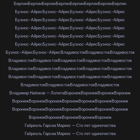
Берлин
Берлин
Берлин
Берлин
Берлин
Берлин
Берлин
Берлин
Буэнос-Айрес
Буэнос-Айрес
Буэнос-Айрес
Буэнос-Айрес
Буэнос-Айрес
Буэнос-Айрес
Буэнос-Айрес
Буэнос-Айрес
Буэнос-Айрес
Буэнос-Айрес
Буэнос-Айрес
Буэнос-Айрес
Буэнос-Айрес
Буэнос-Айрес
Буэнос-Айрес
Буэнос-Айрес
Буэнос-Айрес
Буэнос-Айрес
Буэнос-Айрес
Буэнос-Айрес
Буэнос-Айрес
Буэнос-Айрес
Владивосток
Владивосток
Владивосток
Владивосток
Владивосток
Владивосток
Владивосток
Владивосток
Владивосток
Владивосток
Владивосток
Владивосток
Владивосток
Владивосток
Владивосток
Владивосток
Владивосток
Владивосток
Владивосток
Владивосток
Владивосток
Владивосток
Владимир Набоков — Лолита
Воронеж
Воронеж
Воронеж
Воронеж
Воронеж
Воронеж
Воронеж
Воронеж
Воронеж
Воронеж
Воронеж
Воронеж
Воронеж
Воронеж
Воронеж
Воронеж
Воронеж
Воронеж
Воронеж
Воронеж
Воронеж
Воронеж
Воронеж
Габриэль Гарсиа Маркес — Сто лет одиночества
Габриэль Гарсиа Маркес — Сто лет одиночества