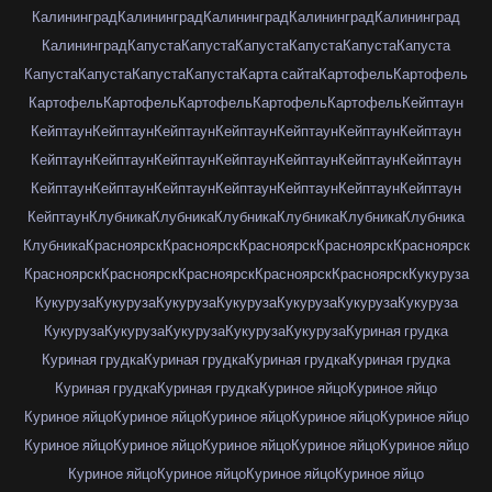
Калининград
Калининград
Калининград
Калининград
Калининград
Калининград
Капуста
Капуста
Капуста
Капуста
Капуста
Капуста
Капуста
Капуста
Капуста
Капуста
Карта сайта
Картофель
Картофель
Картофель
Картофель
Картофель
Картофель
Картофель
Кейптаун
Кейптаун
Кейптаун
Кейптаун
Кейптаун
Кейптаун
Кейптаун
Кейптаун
Кейптаун
Кейптаун
Кейптаун
Кейптаун
Кейптаун
Кейптаун
Кейптаун
Кейптаун
Кейптаун
Кейптаун
Кейптаун
Кейптаун
Кейптаун
Кейптаун
Кейптаун
Клубника
Клубника
Клубника
Клубника
Клубника
Клубника
Клубника
Красноярск
Красноярск
Красноярск
Красноярск
Красноярск
Красноярск
Красноярск
Красноярск
Красноярск
Красноярск
Кукуруза
Кукуруза
Кукуруза
Кукуруза
Кукуруза
Кукуруза
Кукуруза
Кукуруза
Кукуруза
Кукуруза
Кукуруза
Кукуруза
Кукуруза
Куриная грудка
Куриная грудка
Куриная грудка
Куриная грудка
Куриная грудка
Куриная грудка
Куриная грудка
Куриное яйцо
Куриное яйцо
Куриное яйцо
Куриное яйцо
Куриное яйцо
Куриное яйцо
Куриное яйцо
Куриное яйцо
Куриное яйцо
Куриное яйцо
Куриное яйцо
Куриное яйцо
Куриное яйцо
Куриное яйцо
Куриное яйцо
Куриное яйцо