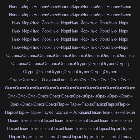
Новосибирск
Новосибирск
Новосибирск
Новосибирск
Новосибирск
Новосибирск
Новосибирск
Новосибирск
Новосибирск
Новосибирск
Нью-Йорк
Нью-Йорк
Нью-Йорк
Нью-Йорк
Нью-Йорк
Нью-Йорк
Нью-Йорк
Нью-Йорк
Нью-Йорк
Нью-Йорк
Нью-Йорк
Нью-Йорк
Нью-Йорк
Нью-Йорк
Нью-Йорк
Нью-Йорк
Нью-Йорк
Нью-Йорк
Нью-Йорк
Нью-Йорк
Нью-Йорк
Нью-Йорк
Нью-Йорк
Нью-Йорк
Овсянка
Овсянка
Овсянка
Овсянка
Овсянка
Овсянка
Овсянка
Овсянка
Овсянка
Овсянка
Овсянка
Овсянка
Огурец
Огурец
Огурец
Огурец
Огурец
Огурец
Огурец
Огурец
Огурец
Огурец
Огурец
Олдос Хаксли — О дивный новый мир
Омск
Омск
Омск
Омск
Омск
Омск
Омск
Омск
Омск
Омск
Омск
Омск
Омск
Омск
Омск
Омск
Омск
Омск
Омск
Омск
Омск
Орехи
Орехи
Орехи
Орехи
Орехи
Орехи
Орехи
Орехи
Орехи
Орехи
Орехи
Орехи
Париж
Париж
Париж
Париж
Париж
Париж
Париж
Париж
Париж
Пауло Коэльо — Алхимик
Пекин
Пекин
Пекин
Пекин
Пекин
Пекин
Пекин
Пекин
Пекин
Пекин
Пекин
Пекин
Пекин
Пекин
Пекин
Пекин
Пекин
Пекин
Пекин
Пекин
Пекин
Пекин
Пекин
Пермь
Пермь
Пермь
Пермь
Пермь
Пермь
Пермь
Пермь
Пермь
Пермь
Пермь
Пермь
Пермь