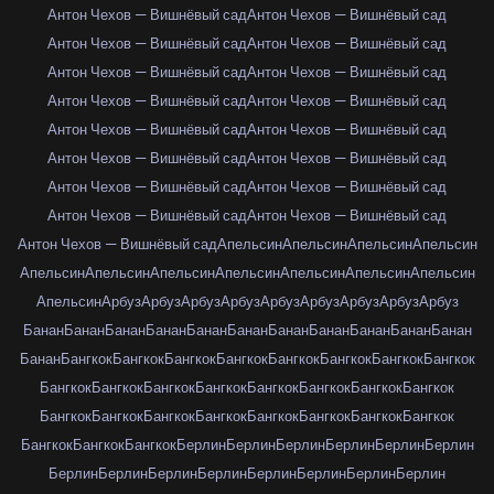
Антон Чехов — Вишнёвый сад
Антон Чехов — Вишнёвый сад
Антон Чехов — Вишнёвый сад
Антон Чехов — Вишнёвый сад
Антон Чехов — Вишнёвый сад
Антон Чехов — Вишнёвый сад
Антон Чехов — Вишнёвый сад
Антон Чехов — Вишнёвый сад
Антон Чехов — Вишнёвый сад
Антон Чехов — Вишнёвый сад
Антон Чехов — Вишнёвый сад
Антон Чехов — Вишнёвый сад
Антон Чехов — Вишнёвый сад
Антон Чехов — Вишнёвый сад
Антон Чехов — Вишнёвый сад
Антон Чехов — Вишнёвый сад
Антон Чехов — Вишнёвый сад
Апельсин
Апельсин
Апельсин
Апельсин
Апельсин
Апельсин
Апельсин
Апельсин
Апельсин
Апельсин
Апельсин
Апельсин
Арбуз
Арбуз
Арбуз
Арбуз
Арбуз
Арбуз
Арбуз
Арбуз
Арбуз
Банан
Банан
Банан
Банан
Банан
Банан
Банан
Банан
Банан
Банан
Банан
Банан
Бангкок
Бангкок
Бангкок
Бангкок
Бангкок
Бангкок
Бангкок
Бангкок
Бангкок
Бангкок
Бангкок
Бангкок
Бангкок
Бангкок
Бангкок
Бангкок
Бангкок
Бангкок
Бангкок
Бангкок
Бангкок
Бангкок
Бангкок
Бангкок
Бангкок
Бангкок
Бангкок
Берлин
Берлин
Берлин
Берлин
Берлин
Берлин
Берлин
Берлин
Берлин
Берлин
Берлин
Берлин
Берлин
Берлин