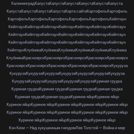
Калининград
Капуста
Капуста
Капуста
Капуста
Капуста
Капуста
Капуста
Капуста
Капуста
Капуста
Карта сайта
Картофель
Картофель
Картофель
Картофель
Картофель
Картофель
Картофель
Кейптаун
Кейптаун
Кейптаун
Кейптаун
Кейптаун
Кейптаун
Кейптаун
Кейптаун
Кейптаун
Кейптаун
Кейптаун
Кейптаун
Кейптаун
Кейптаун
Кейптаун
Кейптаун
Кейптаун
Кейптаун
Кейптаун
Кейптаун
Кейптаун
Кейптаун
Кейптаун
Клубника
Клубника
Клубника
Клубника
Клубника
Клубника
Клубника
Красноярск
Красноярск
Красноярск
Красноярск
Красноярск
Красноярск
Красноярск
Красноярск
Красноярск
Красноярск
Кукуруза
Кукуруза
Кукуруза
Кукуруза
Кукуруза
Кукуруза
Кукуруза
Кукуруза
Кукуруза
Кукуруза
Кукуруза
Кукуруза
Кукуруза
Куриная грудка
Куриная грудка
Куриная грудка
Куриная грудка
Куриная грудка
Куриная грудка
Куриная грудка
Куриное яйцо
Куриное яйцо
Куриное яйцо
Куриное яйцо
Куриное яйцо
Куриное яйцо
Куриное яйцо
Куриное яйцо
Куриное яйцо
Куриное яйцо
Куриное яйцо
Куриное яйцо
Куриное яйцо
Куриное яйцо
Куриное яйцо
Куриное яйцо
Кэн Кизи — Над кукушкиным гнездом
Лев Толстой — Война и мир