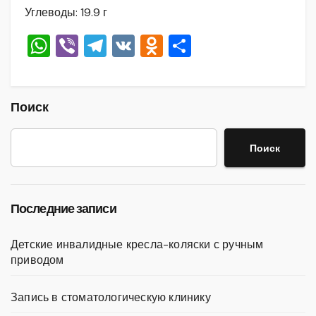
Углеводы: 19.9 г
W
Vi
T
V
O
О
h
b
el
K
d
тп
at
er
e
n
р
s
gr
o
а
Поиск
A
a
kl
в
Поиск
p
m
a
и
p
ss
ть
ni
Последние записи
ki
Детские инвалидные кресла-коляски с ручным
приводом
Запись в стоматологическую клинику