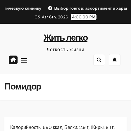
Перейти
линику
Выбор гонгов: ассортимент и характеристики
к
Сб. Авг 8th, 2026
4:00:02 PM
содержанию
Жить легко
Лёгкость жизни
Помидор
Калорийность: 690 ккал, Белки: 2.9 г, Жиры: 8.1 г,