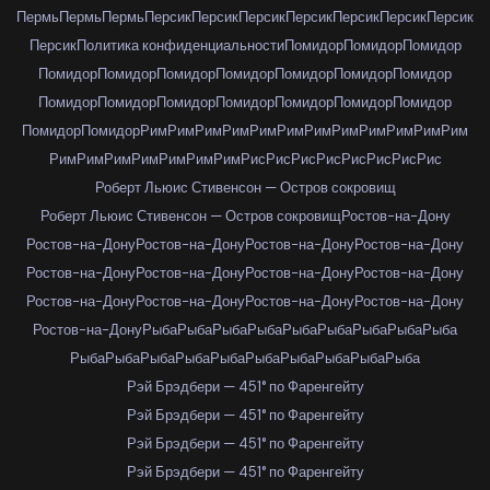
Пермь
Пермь
Пермь
Персик
Персик
Персик
Персик
Персик
Персик
Персик
Персик
Политика конфиденциальности
Помидор
Помидор
Помидор
Помидор
Помидор
Помидор
Помидор
Помидор
Помидор
Помидор
Помидор
Помидор
Помидор
Помидор
Помидор
Помидор
Помидор
Помидор
Помидор
Рим
Рим
Рим
Рим
Рим
Рим
Рим
Рим
Рим
Рим
Рим
Рим
Рим
Рим
Рим
Рим
Рим
Рим
Рим
Рис
Рис
Рис
Рис
Рис
Рис
Рис
Рис
Роберт Льюис Стивенсон — Остров сокровищ
Роберт Льюис Стивенсон — Остров сокровищ
Ростов-на-Дону
Ростов-на-Дону
Ростов-на-Дону
Ростов-на-Дону
Ростов-на-Дону
Ростов-на-Дону
Ростов-на-Дону
Ростов-на-Дону
Ростов-на-Дону
Ростов-на-Дону
Ростов-на-Дону
Ростов-на-Дону
Ростов-на-Дону
Ростов-на-Дону
Рыба
Рыба
Рыба
Рыба
Рыба
Рыба
Рыба
Рыба
Рыба
Рыба
Рыба
Рыба
Рыба
Рыба
Рыба
Рыба
Рыба
Рыба
Рыба
Рэй Брэдбери — 451° по Фаренгейту
Рэй Брэдбери — 451° по Фаренгейту
Рэй Брэдбери — 451° по Фаренгейту
Рэй Брэдбери — 451° по Фаренгейту