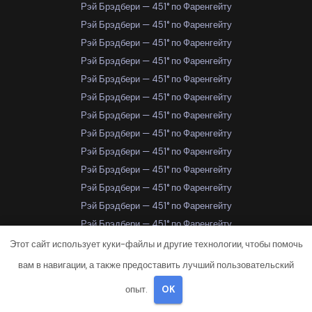
Рэй Брэдбери — 451° по Фаренгейту
Рэй Брэдбери — 451° по Фаренгейту
Рэй Брэдбери — 451° по Фаренгейту
Рэй Брэдбери — 451° по Фаренгейту
Рэй Брэдбери — 451° по Фаренгейту
Рэй Брэдбери — 451° по Фаренгейту
Рэй Брэдбери — 451° по Фаренгейту
Рэй Брэдбери — 451° по Фаренгейту
Рэй Брэдбери — 451° по Фаренгейту
Рэй Брэдбери — 451° по Фаренгейту
Рэй Брэдбери — 451° по Фаренгейту
Рэй Брэдбери — 451° по Фаренгейту
Рэй Брэдбери — 451° по Фаренгейту
Рэй Брэдбери — 451° по Фаренгейту
Этот сайт использует куки-файлы и другие технологии, чтобы помочь
Рэй Брэдбери — 451° по Фаренгейту
вам в навигации, а также предоставить лучший пользовательский
Рэй Брэдбери — 451° по Фаренгейту
опыт.
OK
Рэй Брэдбери — 451° по Фаренгейту