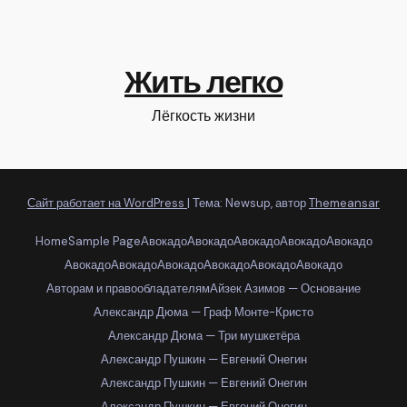
Жить легко
Лёгкость жизни
Сайт работает на WordPress
|
Тема: Newsup, автор
Themeansar
Home
Sample Page
Авокадо
Авокадо
Авокадо
Авокадо
Авокадо
Авокадо
Авокадо
Авокадо
Авокадо
Авокадо
Авокадо
Авторам и правообладателям
Айзек Азимов — Основание
Александр Дюма — Граф Монте-Кристо
Александр Дюма — Три мушкетёра
Александр Пушкин — Евгений Онегин
Александр Пушкин — Евгений Онегин
Александр Пушкин — Евгений Онегин