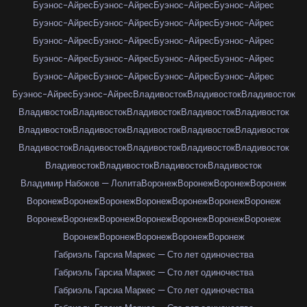
Буэнос-Айрес
Буэнос-Айрес
Буэнос-Айрес
Буэнос-Айрес
Буэнос-Айрес
Буэнос-Айрес
Буэнос-Айрес
Буэнос-Айрес
Буэнос-Айрес
Буэнос-Айрес
Буэнос-Айрес
Буэнос-Айрес
Буэнос-Айрес
Буэнос-Айрес
Буэнос-Айрес
Буэнос-Айрес
Буэнос-Айрес
Буэнос-Айрес
Буэнос-Айрес
Буэнос-Айрес
Буэнос-Айрес
Буэнос-Айрес
Владивосток
Владивосток
Владивосток
Владивосток
Владивосток
Владивосток
Владивосток
Владивосток
Владивосток
Владивосток
Владивосток
Владивосток
Владивосток
Владивосток
Владивосток
Владивосток
Владивосток
Владивосток
Владивосток
Владивосток
Владивосток
Владивосток
Владимир Набоков — Лолита
Воронеж
Воронеж
Воронеж
Воронеж
Воронеж
Воронеж
Воронеж
Воронеж
Воронеж
Воронеж
Воронеж
Воронеж
Воронеж
Воронеж
Воронеж
Воронеж
Воронеж
Воронеж
Воронеж
Воронеж
Воронеж
Воронеж
Воронеж
Габриэль Гарсиа Маркес — Сто лет одиночества
Габриэль Гарсиа Маркес — Сто лет одиночества
Габриэль Гарсиа Маркес — Сто лет одиночества