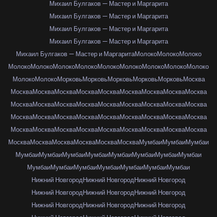
Михаил Булгаков — Мастер и Маргарита
Михаил Булгаков — Мастер и Маргарита
Михаил Булгаков — Мастер и Маргарита
Михаил Булгаков — Мастер и Маргарита
Михаил Булгаков — Мастер и Маргарита
Молоко
Молоко
Молоко
Молоко
Молоко
Молоко
Молоко
Молоко
Молоко
Молоко
Молоко
Молоко
Молоко
Молоко
Морковь
Морковь
Морковь
Морковь
Морковь
Москва
Москва
Москва
Москва
Москва
Москва
Москва
Москва
Москва
Москва
Москва
Москва
Москва
Москва
Москва
Москва
Москва
Москва
Москва
Москва
Москва
Москва
Москва
Москва
Москва
Москва
Москва
Москва
Москва
Москва
Москва
Москва
Москва
Москва
Москва
Москва
Москва
Москва
Москва
Москва
Москва
Москва
Москва
Мумбаи
Мумбаи
Мумбаи
Мумбаи
Мумбаи
Мумбаи
Мумбаи
Мумбаи
Мумбаи
Мумбаи
Мумбаи
Мумбаи
Мумбаи
Мумбаи
Мумбаи
Мумбаи
Мумбаи
Мумбаи
Нижний Новгород
Нижний Новгород
Нижний Новгород
Нижний Новгород
Нижний Новгород
Нижний Новгород
Нижний Новгород
Нижний Новгород
Нижний Новгород