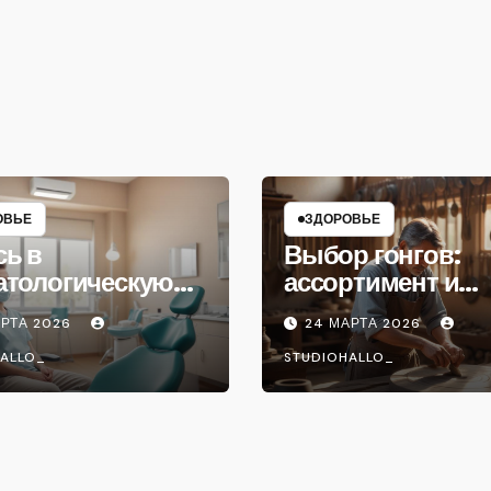
ОВЬЕ
ЗДОРОВЬЕ
сь в
Выбор гонгов:
атологическую
ассортимент и
ику
характеристики
АРТА 2026
24 МАРТА 2026
ALLO_
STUDIOHALLO_