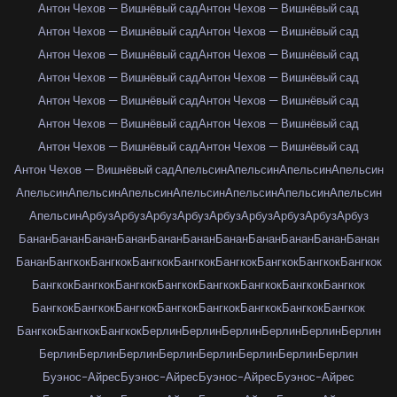
Антон Чехов — Вишнёвый сад
Антон Чехов — Вишнёвый сад
Антон Чехов — Вишнёвый сад
Антон Чехов — Вишнёвый сад
Антон Чехов — Вишнёвый сад
Антон Чехов — Вишнёвый сад
Антон Чехов — Вишнёвый сад
Антон Чехов — Вишнёвый сад
Антон Чехов — Вишнёвый сад
Антон Чехов — Вишнёвый сад
Антон Чехов — Вишнёвый сад
Антон Чехов — Вишнёвый сад
Антон Чехов — Вишнёвый сад
Антон Чехов — Вишнёвый сад
Антон Чехов — Вишнёвый сад
Апельсин
Апельсин
Апельсин
Апельсин
Апельсин
Апельсин
Апельсин
Апельсин
Апельсин
Апельсин
Апельсин
Апельсин
Арбуз
Арбуз
Арбуз
Арбуз
Арбуз
Арбуз
Арбуз
Арбуз
Арбуз
Банан
Банан
Банан
Банан
Банан
Банан
Банан
Банан
Банан
Банан
Банан
Банан
Бангкок
Бангкок
Бангкок
Бангкок
Бангкок
Бангкок
Бангкок
Бангкок
Бангкок
Бангкок
Бангкок
Бангкок
Бангкок
Бангкок
Бангкок
Бангкок
Бангкок
Бангкок
Бангкок
Бангкок
Бангкок
Бангкок
Бангкок
Бангкок
Бангкок
Бангкок
Бангкок
Берлин
Берлин
Берлин
Берлин
Берлин
Берлин
Берлин
Берлин
Берлин
Берлин
Берлин
Берлин
Берлин
Берлин
Буэнос-Айрес
Буэнос-Айрес
Буэнос-Айрес
Буэнос-Айрес