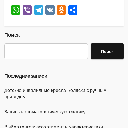
W
Vi
T
V
O
О
h
b
el
K
d
тп
at
er
e
n
р
s
gr
o
а
Поиск
A
a
kl
в
Поиск
p
m
a
и
p
ss
ть
ni
Последние записи
ki
Детские инвалидные кресла-коляски с ручным
приводом
Запись в стоматологическую клинику
Выбор гонгов: ассортимент и характеристики