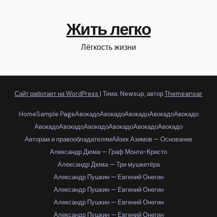
Жить легко
Лёгкость жизни
Сайт работает на WordPress
|
Тема: Newsup, автор
Themeansar
Home
Sample Page
Авокадо
Авокадо
Авокадо
Авокадо
Авокадо
Авокадо
Авокадо
Авокадо
Авокадо
Авокадо
Авокадо
Авторам и правообладателям
Айзек Азимов — Основание
Александр Дюма — Граф Монте-Кристо
Александр Дюма — Три мушкетёра
Александр Пушкин — Евгений Онегин
Александр Пушкин — Евгений Онегин
Александр Пушкин — Евгений Онегин
Александр Пушкин — Евгений Онегин