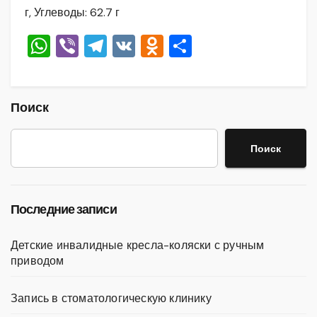
г, Углеводы: 62.7 г
W
Vi
T
V
O
О
h
b
el
K
d
тп
at
er
e
n
р
s
gr
o
а
Поиск
A
a
kl
в
Поиск
p
m
a
и
p
ss
ть
ni
Последние записи
ki
Детские инвалидные кресла-коляски с ручным
приводом
Запись в стоматологическую клинику