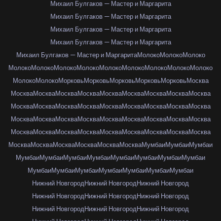
Михаил Булгаков — Мастер и Маргарита
Михаил Булгаков — Мастер и Маргарита
Михаил Булгаков — Мастер и Маргарита
Михаил Булгаков — Мастер и Маргарита
Михаил Булгаков — Мастер и Маргарита
Молоко
Молоко
Молоко
Молоко
Молоко
Молоко
Молоко
Молоко
Молоко
Молоко
Молоко
Молоко
Молоко
Молоко
Морковь
Морковь
Морковь
Морковь
Морковь
Москва
Москва
Москва
Москва
Москва
Москва
Москва
Москва
Москва
Москва
Москва
Москва
Москва
Москва
Москва
Москва
Москва
Москва
Москва
Москва
Москва
Москва
Москва
Москва
Москва
Москва
Москва
Москва
Москва
Москва
Москва
Москва
Москва
Москва
Москва
Москва
Москва
Москва
Москва
Москва
Москва
Москва
Москва
Мумбаи
Мумбаи
Мумбаи
Мумбаи
Мумбаи
Мумбаи
Мумбаи
Мумбаи
Мумбаи
Мумбаи
Мумбаи
Мумбаи
Мумбаи
Мумбаи
Мумбаи
Мумбаи
Мумбаи
Мумбаи
Нижний Новгород
Нижний Новгород
Нижний Новгород
Нижний Новгород
Нижний Новгород
Нижний Новгород
Нижний Новгород
Нижний Новгород
Нижний Новгород