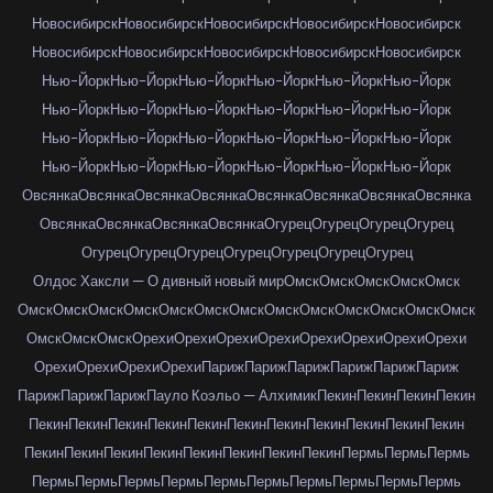
Новосибирск
Новосибирск
Новосибирск
Новосибирск
Новосибирск
Новосибирск
Новосибирск
Новосибирск
Новосибирск
Новосибирск
Нью-Йорк
Нью-Йорк
Нью-Йорк
Нью-Йорк
Нью-Йорк
Нью-Йорк
Нью-Йорк
Нью-Йорк
Нью-Йорк
Нью-Йорк
Нью-Йорк
Нью-Йорк
Нью-Йорк
Нью-Йорк
Нью-Йорк
Нью-Йорк
Нью-Йорк
Нью-Йорк
Нью-Йорк
Нью-Йорк
Нью-Йорк
Нью-Йорк
Нью-Йорк
Нью-Йорк
Овсянка
Овсянка
Овсянка
Овсянка
Овсянка
Овсянка
Овсянка
Овсянка
Овсянка
Овсянка
Овсянка
Овсянка
Огурец
Огурец
Огурец
Огурец
Огурец
Огурец
Огурец
Огурец
Огурец
Огурец
Огурец
Олдос Хаксли — О дивный новый мир
Омск
Омск
Омск
Омск
Омск
Омск
Омск
Омск
Омск
Омск
Омск
Омск
Омск
Омск
Омск
Омск
Омск
Омск
Омск
Омск
Омск
Орехи
Орехи
Орехи
Орехи
Орехи
Орехи
Орехи
Орехи
Орехи
Орехи
Орехи
Орехи
Париж
Париж
Париж
Париж
Париж
Париж
Париж
Париж
Париж
Пауло Коэльо — Алхимик
Пекин
Пекин
Пекин
Пекин
Пекин
Пекин
Пекин
Пекин
Пекин
Пекин
Пекин
Пекин
Пекин
Пекин
Пекин
Пекин
Пекин
Пекин
Пекин
Пекин
Пекин
Пекин
Пекин
Пермь
Пермь
Пермь
Пермь
Пермь
Пермь
Пермь
Пермь
Пермь
Пермь
Пермь
Пермь
Пермь