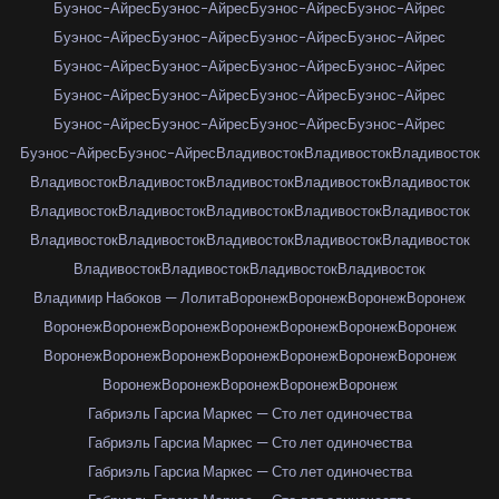
Буэнос-Айрес
Буэнос-Айрес
Буэнос-Айрес
Буэнос-Айрес
Буэнос-Айрес
Буэнос-Айрес
Буэнос-Айрес
Буэнос-Айрес
Буэнос-Айрес
Буэнос-Айрес
Буэнос-Айрес
Буэнос-Айрес
Буэнос-Айрес
Буэнос-Айрес
Буэнос-Айрес
Буэнос-Айрес
Буэнос-Айрес
Буэнос-Айрес
Буэнос-Айрес
Буэнос-Айрес
Буэнос-Айрес
Буэнос-Айрес
Владивосток
Владивосток
Владивосток
Владивосток
Владивосток
Владивосток
Владивосток
Владивосток
Владивосток
Владивосток
Владивосток
Владивосток
Владивосток
Владивосток
Владивосток
Владивосток
Владивосток
Владивосток
Владивосток
Владивосток
Владивосток
Владивосток
Владимир Набоков — Лолита
Воронеж
Воронеж
Воронеж
Воронеж
Воронеж
Воронеж
Воронеж
Воронеж
Воронеж
Воронеж
Воронеж
Воронеж
Воронеж
Воронеж
Воронеж
Воронеж
Воронеж
Воронеж
Воронеж
Воронеж
Воронеж
Воронеж
Воронеж
Габриэль Гарсиа Маркес — Сто лет одиночества
Габриэль Гарсиа Маркес — Сто лет одиночества
Габриэль Гарсиа Маркес — Сто лет одиночества