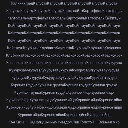
Калининград
Капуста
Капуста
Капуста
Капуста
Капуста
Капуста
Капуста
Капуста
Капуста
Капуста
Карта сайта
Картофель
Картофель
Картофель
Картофель
Картофель
Картофель
Картофель
Кейптаун
Кейптаун
Кейптаун
Кейптаун
Кейптаун
Кейптаун
Кейптаун
Кейптаун
Кейптаун
Кейптаун
Кейптаун
Кейптаун
Кейптаун
Кейптаун
Кейптаун
Кейптаун
Кейптаун
Кейптаун
Кейптаун
Кейптаун
Кейптаун
Кейптаун
Кейптаун
Клубника
Клубника
Клубника
Клубника
Клубника
Клубника
Клубника
Красноярск
Красноярск
Красноярск
Красноярск
Красноярск
Красноярск
Красноярск
Красноярск
Красноярск
Красноярск
Кукуруза
Кукуруза
Кукуруза
Кукуруза
Кукуруза
Кукуруза
Кукуруза
Кукуруза
Кукуруза
Кукуруза
Кукуруза
Кукуруза
Кукуруза
Куриная грудка
Куриная грудка
Куриная грудка
Куриная грудка
Куриная грудка
Куриная грудка
Куриная грудка
Куриное яйцо
Куриное яйцо
Куриное яйцо
Куриное яйцо
Куриное яйцо
Куриное яйцо
Куриное яйцо
Куриное яйцо
Куриное яйцо
Куриное яйцо
Куриное яйцо
Куриное яйцо
Куриное яйцо
Куриное яйцо
Куриное яйцо
Куриное яйцо
Кэн Кизи — Над кукушкиным гнездом
Лев Толстой — Война и мир