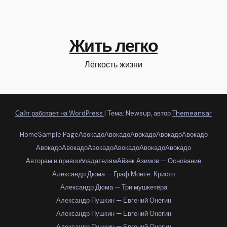
Жить легко
Лёгкость жизни
Сайт работает на WordPress
|
Тема: Newsup, автор
Themeansar
Home
Sample Page
Авокадо
Авокадо
Авокадо
Авокадо
Авокадо
Авокадо
Авокадо
Авокадо
Авокадо
Авокадо
Авокадо
Авторам и правообладателям
Айзек Азимов — Основание
Александр Дюма — Граф Монте-Кристо
Александр Дюма — Три мушкетёра
Александр Пушкин — Евгений Онегин
Александр Пушкин — Евгений Онегин
Александр Пушкин — Евгений Онегин