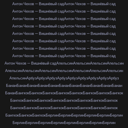
Антон Чехов — Вишнёвый сад
Антон Чехов — Вишнёвый сад
Антон Чехов — Вишнёвый сад
Антон Чехов — Вишнёвый сад
Антон Чехов — Вишнёвый сад
Антон Чехов — Вишнёвый сад
Антон Чехов — Вишнёвый сад
Антон Чехов — Вишнёвый сад
Антон Чехов — Вишнёвый сад
Антон Чехов — Вишнёвый сад
Антон Чехов — Вишнёвый сад
Антон Чехов — Вишнёвый сад
Антон Чехов — Вишнёвый сад
Антон Чехов — Вишнёвый сад
Антон Чехов — Вишнёвый сад
Антон Чехов — Вишнёвый сад
Антон Чехов — Вишнёвый сад
Апельсин
Апельсин
Апельсин
Апельсин
Апельсин
Апельсин
Апельсин
Апельсин
Апельсин
Апельсин
Апельсин
Апельсин
Арбуз
Арбуз
Арбуз
Арбуз
Арбуз
Арбуз
Арбуз
Арбуз
Арбуз
Банан
Банан
Банан
Банан
Банан
Банан
Банан
Банан
Банан
Банан
Банан
Банан
Бангкок
Бангкок
Бангкок
Бангкок
Бангкок
Бангкок
Бангкок
Бангкок
Бангкок
Бангкок
Бангкок
Бангкок
Бангкок
Бангкок
Бангкок
Бангкок
Бангкок
Бангкок
Бангкок
Бангкок
Бангкок
Бангкок
Бангкок
Бангкок
Бангкок
Бангкок
Бангкок
Берлин
Берлин
Берлин
Берлин
Берлин
Берлин
Берлин
Берлин
Берлин
Берлин
Берлин
Берлин
Берлин
Берлин