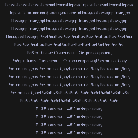
Пермь
Пермь
Пермь
Персик
Персик
Персик
Персик
Персик
Персик
Персик
Персик
Политика конфиденциальности
Помидор
Помидор
Помидор
Помидор
Помидор
Помидор
Помидор
Помидор
Помидор
Помидор
Помидор
Помидор
Помидор
Помидор
Помидор
Помидор
Помидор
Помидор
Помидор
Рим
Рим
Рим
Рим
Рим
Рим
Рим
Рим
Рим
Рим
Рим
Рим
Рим
Рим
Рим
Рим
Рим
Рим
Рим
Рис
Рис
Рис
Рис
Рис
Рис
Рис
Рис
Роберт Льюис Стивенсон — Остров сокровищ
Роберт Льюис Стивенсон — Остров сокровищ
Ростов-на-Дону
Ростов-на-Дону
Ростов-на-Дону
Ростов-на-Дону
Ростов-на-Дону
Ростов-на-Дону
Ростов-на-Дону
Ростов-на-Дону
Ростов-на-Дону
Ростов-на-Дону
Ростов-на-Дону
Ростов-на-Дону
Ростов-на-Дону
Ростов-на-Дону
Рыба
Рыба
Рыба
Рыба
Рыба
Рыба
Рыба
Рыба
Рыба
Рыба
Рыба
Рыба
Рыба
Рыба
Рыба
Рыба
Рыба
Рыба
Рыба
Рэй Брэдбери — 451° по Фаренгейту
Рэй Брэдбери — 451° по Фаренгейту
Рэй Брэдбери — 451° по Фаренгейту
Рэй Брэдбери — 451° по Фаренгейту