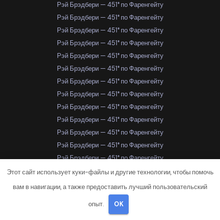
Рэй Брэдбери — 451° по Фаренгейту
Рэй Брэдбери — 451° по Фаренгейту
Рэй Брэдбери — 451° по Фаренгейту
Рэй Брэдбери — 451° по Фаренгейту
Рэй Брэдбери — 451° по Фаренгейту
Рэй Брэдбери — 451° по Фаренгейту
Рэй Брэдбери — 451° по Фаренгейту
Рэй Брэдбери — 451° по Фаренгейту
Рэй Брэдбери — 451° по Фаренгейту
Рэй Брэдбери — 451° по Фаренгейту
Рэй Брэдбери — 451° по Фаренгейту
Рэй Брэдбери — 451° по Фаренгейту
Рэй Брэдбери — 451° по Фаренгейту
Рэй Брэдбери — 451° по Фаренгейту
Этот сайт использует куки-файлы и другие технологии, чтобы помочь
Рэй Брэдбери — 451° по Фаренгейту
вам в навигации, а также предоставить лучший пользовательский
Рэй Брэдбери — 451° по Фаренгейту
опыт.
OK
Рэй Брэдбери — 451° по Фаренгейту