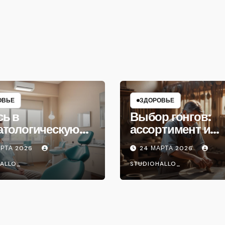
ОВЬЕ
ЗДОРОВЬЕ
сь в
Выбор гонгов:
атологическую
ассортимент и
ику
характеристики
АРТА 2026
24 МАРТА 2026
ALLO_
STUDIOHALLO_