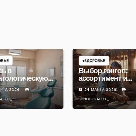
ОВЬЕ
ЗДОРОВЬЕ
сь в
Выбор гонгов:
атологическую
ассортимент и
ику
характеристики
АРТА 2026
24 МАРТА 2026
ALLO_
STUDIOHALLO_