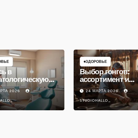
ОВЬЕ
ЗДОРОВЬЕ
сь в
Выбор гонгов:
атологическую
ассортимент и
ику
характеристики
АРТА 2026
24 МАРТА 2026
ALLO_
STUDIOHALLO_