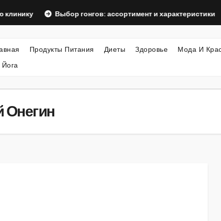
у
Выбор гонгов: ассортимент и характеристики
Офор
авная
Продукты Питания
Диеты
Здоровье
Мода И Кра
 Йога
й Онегин