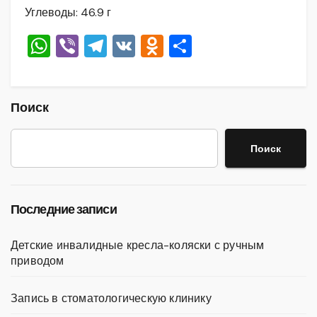
Углеводы: 46.9 г
W
Vi
T
V
O
О
h
b
el
K
d
тп
at
er
e
n
р
s
gr
o
а
Поиск
A
a
kl
в
Поиск
p
m
a
и
p
ss
ть
ni
Последние записи
ki
Детские инвалидные кресла-коляски с ручным
приводом
Запись в стоматологическую клинику