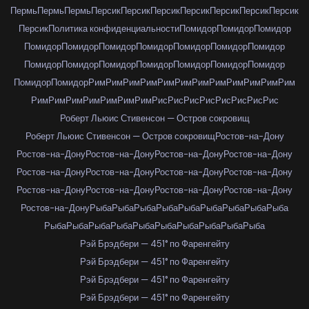
Пермь
Пермь
Пермь
Персик
Персик
Персик
Персик
Персик
Персик
Персик
Персик
Политика конфиденциальности
Помидор
Помидор
Помидор
Помидор
Помидор
Помидор
Помидор
Помидор
Помидор
Помидор
Помидор
Помидор
Помидор
Помидор
Помидор
Помидор
Помидор
Помидор
Помидор
Рим
Рим
Рим
Рим
Рим
Рим
Рим
Рим
Рим
Рим
Рим
Рим
Рим
Рим
Рим
Рим
Рим
Рим
Рим
Рис
Рис
Рис
Рис
Рис
Рис
Рис
Рис
Роберт Льюис Стивенсон — Остров сокровищ
Роберт Льюис Стивенсон — Остров сокровищ
Ростов-на-Дону
Ростов-на-Дону
Ростов-на-Дону
Ростов-на-Дону
Ростов-на-Дону
Ростов-на-Дону
Ростов-на-Дону
Ростов-на-Дону
Ростов-на-Дону
Ростов-на-Дону
Ростов-на-Дону
Ростов-на-Дону
Ростов-на-Дону
Ростов-на-Дону
Рыба
Рыба
Рыба
Рыба
Рыба
Рыба
Рыба
Рыба
Рыба
Рыба
Рыба
Рыба
Рыба
Рыба
Рыба
Рыба
Рыба
Рыба
Рыба
Рэй Брэдбери — 451° по Фаренгейту
Рэй Брэдбери — 451° по Фаренгейту
Рэй Брэдбери — 451° по Фаренгейту
Рэй Брэдбери — 451° по Фаренгейту