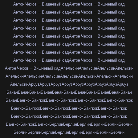
Антон Чехов — Вишнёвый сад
Антон Чехов — Вишнёвый сад
Антон Чехов — Вишнёвый сад
Антон Чехов — Вишнёвый сад
Антон Чехов — Вишнёвый сад
Антон Чехов — Вишнёвый сад
Антон Чехов — Вишнёвый сад
Антон Чехов — Вишнёвый сад
Антон Чехов — Вишнёвый сад
Антон Чехов — Вишнёвый сад
Антон Чехов — Вишнёвый сад
Антон Чехов — Вишнёвый сад
Антон Чехов — Вишнёвый сад
Антон Чехов — Вишнёвый сад
Антон Чехов — Вишнёвый сад
Антон Чехов — Вишнёвый сад
Антон Чехов — Вишнёвый сад
Апельсин
Апельсин
Апельсин
Апельсин
Апельсин
Апельсин
Апельсин
Апельсин
Апельсин
Апельсин
Апельсин
Апельсин
Арбуз
Арбуз
Арбуз
Арбуз
Арбуз
Арбуз
Арбуз
Арбуз
Арбуз
Банан
Банан
Банан
Банан
Банан
Банан
Банан
Банан
Банан
Банан
Банан
Банан
Бангкок
Бангкок
Бангкок
Бангкок
Бангкок
Бангкок
Бангкок
Бангкок
Бангкок
Бангкок
Бангкок
Бангкок
Бангкок
Бангкок
Бангкок
Бангкок
Бангкок
Бангкок
Бангкок
Бангкок
Бангкок
Бангкок
Бангкок
Бангкок
Бангкок
Бангкок
Бангкок
Берлин
Берлин
Берлин
Берлин
Берлин
Берлин
Берлин
Берлин
Берлин
Берлин
Берлин
Берлин
Берлин
Берлин