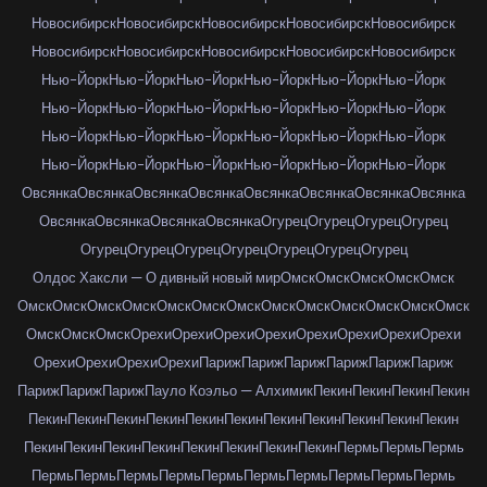
Новосибирск
Новосибирск
Новосибирск
Новосибирск
Новосибирск
Новосибирск
Новосибирск
Новосибирск
Новосибирск
Новосибирск
Нью-Йорк
Нью-Йорк
Нью-Йорк
Нью-Йорк
Нью-Йорк
Нью-Йорк
Нью-Йорк
Нью-Йорк
Нью-Йорк
Нью-Йорк
Нью-Йорк
Нью-Йорк
Нью-Йорк
Нью-Йорк
Нью-Йорк
Нью-Йорк
Нью-Йорк
Нью-Йорк
Нью-Йорк
Нью-Йорк
Нью-Йорк
Нью-Йорк
Нью-Йорк
Нью-Йорк
Овсянка
Овсянка
Овсянка
Овсянка
Овсянка
Овсянка
Овсянка
Овсянка
Овсянка
Овсянка
Овсянка
Овсянка
Огурец
Огурец
Огурец
Огурец
Огурец
Огурец
Огурец
Огурец
Огурец
Огурец
Огурец
Олдос Хаксли — О дивный новый мир
Омск
Омск
Омск
Омск
Омск
Омск
Омск
Омск
Омск
Омск
Омск
Омск
Омск
Омск
Омск
Омск
Омск
Омск
Омск
Омск
Омск
Орехи
Орехи
Орехи
Орехи
Орехи
Орехи
Орехи
Орехи
Орехи
Орехи
Орехи
Орехи
Париж
Париж
Париж
Париж
Париж
Париж
Париж
Париж
Париж
Пауло Коэльо — Алхимик
Пекин
Пекин
Пекин
Пекин
Пекин
Пекин
Пекин
Пекин
Пекин
Пекин
Пекин
Пекин
Пекин
Пекин
Пекин
Пекин
Пекин
Пекин
Пекин
Пекин
Пекин
Пекин
Пекин
Пермь
Пермь
Пермь
Пермь
Пермь
Пермь
Пермь
Пермь
Пермь
Пермь
Пермь
Пермь
Пермь