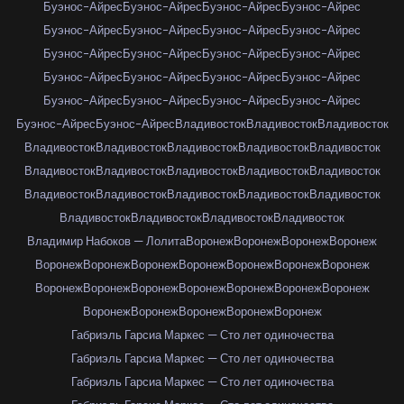
Буэнос-Айрес
Буэнос-Айрес
Буэнос-Айрес
Буэнос-Айрес
Буэнос-Айрес
Буэнос-Айрес
Буэнос-Айрес
Буэнос-Айрес
Буэнос-Айрес
Буэнос-Айрес
Буэнос-Айрес
Буэнос-Айрес
Буэнос-Айрес
Буэнос-Айрес
Буэнос-Айрес
Буэнос-Айрес
Буэнос-Айрес
Буэнос-Айрес
Буэнос-Айрес
Буэнос-Айрес
Буэнос-Айрес
Буэнос-Айрес
Владивосток
Владивосток
Владивосток
Владивосток
Владивосток
Владивосток
Владивосток
Владивосток
Владивосток
Владивосток
Владивосток
Владивосток
Владивосток
Владивосток
Владивосток
Владивосток
Владивосток
Владивосток
Владивосток
Владивосток
Владивосток
Владивосток
Владимир Набоков — Лолита
Воронеж
Воронеж
Воронеж
Воронеж
Воронеж
Воронеж
Воронеж
Воронеж
Воронеж
Воронеж
Воронеж
Воронеж
Воронеж
Воронеж
Воронеж
Воронеж
Воронеж
Воронеж
Воронеж
Воронеж
Воронеж
Воронеж
Воронеж
Габриэль Гарсиа Маркес — Сто лет одиночества
Габриэль Гарсиа Маркес — Сто лет одиночества
Габриэль Гарсиа Маркес — Сто лет одиночества