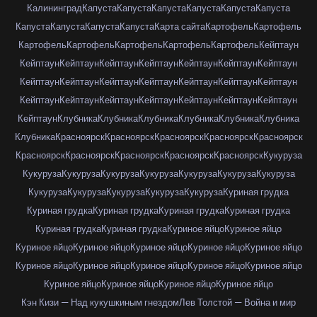
Калининград
Капуста
Капуста
Капуста
Капуста
Капуста
Капуста
Капуста
Капуста
Капуста
Капуста
Карта сайта
Картофель
Картофель
Картофель
Картофель
Картофель
Картофель
Картофель
Кейптаун
Кейптаун
Кейптаун
Кейптаун
Кейптаун
Кейптаун
Кейптаун
Кейптаун
Кейптаун
Кейптаун
Кейптаун
Кейптаун
Кейптаун
Кейптаун
Кейптаун
Кейптаун
Кейптаун
Кейптаун
Кейптаун
Кейптаун
Кейптаун
Кейптаун
Кейптаун
Клубника
Клубника
Клубника
Клубника
Клубника
Клубника
Клубника
Красноярск
Красноярск
Красноярск
Красноярск
Красноярск
Красноярск
Красноярск
Красноярск
Красноярск
Красноярск
Кукуруза
Кукуруза
Кукуруза
Кукуруза
Кукуруза
Кукуруза
Кукуруза
Кукуруза
Кукуруза
Кукуруза
Кукуруза
Кукуруза
Кукуруза
Куриная грудка
Куриная грудка
Куриная грудка
Куриная грудка
Куриная грудка
Куриная грудка
Куриная грудка
Куриное яйцо
Куриное яйцо
Куриное яйцо
Куриное яйцо
Куриное яйцо
Куриное яйцо
Куриное яйцо
Куриное яйцо
Куриное яйцо
Куриное яйцо
Куриное яйцо
Куриное яйцо
Куриное яйцо
Куриное яйцо
Куриное яйцо
Куриное яйцо
Кэн Кизи — Над кукушкиным гнездом
Лев Толстой — Война и мир