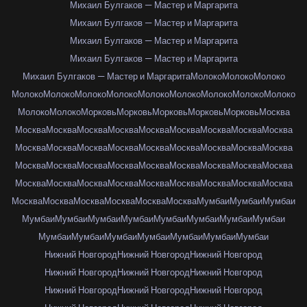
Михаил Булгаков — Мастер и Маргарита
Михаил Булгаков — Мастер и Маргарита
Михаил Булгаков — Мастер и Маргарита
Михаил Булгаков — Мастер и Маргарита
Михаил Булгаков — Мастер и Маргарита
Молоко
Молоко
Молоко
Молоко
Молоко
Молоко
Молоко
Молоко
Молоко
Молоко
Молоко
Молоко
Молоко
Молоко
Морковь
Морковь
Морковь
Морковь
Морковь
Москва
Москва
Москва
Москва
Москва
Москва
Москва
Москва
Москва
Москва
Москва
Москва
Москва
Москва
Москва
Москва
Москва
Москва
Москва
Москва
Москва
Москва
Москва
Москва
Москва
Москва
Москва
Москва
Москва
Москва
Москва
Москва
Москва
Москва
Москва
Москва
Москва
Москва
Москва
Москва
Москва
Москва
Москва
Мумбаи
Мумбаи
Мумбаи
Мумбаи
Мумбаи
Мумбаи
Мумбаи
Мумбаи
Мумбаи
Мумбаи
Мумбаи
Мумбаи
Мумбаи
Мумбаи
Мумбаи
Мумбаи
Мумбаи
Мумбаи
Нижний Новгород
Нижний Новгород
Нижний Новгород
Нижний Новгород
Нижний Новгород
Нижний Новгород
Нижний Новгород
Нижний Новгород
Нижний Новгород