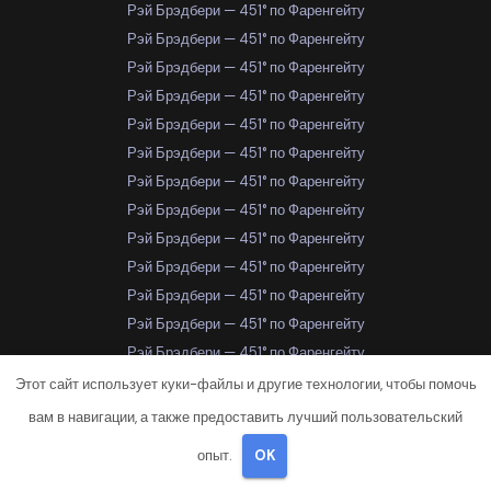
Рэй Брэдбери — 451° по Фаренгейту
Рэй Брэдбери — 451° по Фаренгейту
Рэй Брэдбери — 451° по Фаренгейту
Рэй Брэдбери — 451° по Фаренгейту
Рэй Брэдбери — 451° по Фаренгейту
Рэй Брэдбери — 451° по Фаренгейту
Рэй Брэдбери — 451° по Фаренгейту
Рэй Брэдбери — 451° по Фаренгейту
Рэй Брэдбери — 451° по Фаренгейту
Рэй Брэдбери — 451° по Фаренгейту
Рэй Брэдбери — 451° по Фаренгейту
Рэй Брэдбери — 451° по Фаренгейту
Рэй Брэдбери — 451° по Фаренгейту
Рэй Брэдбери — 451° по Фаренгейту
Этот сайт использует куки-файлы и другие технологии, чтобы помочь
Рэй Брэдбери — 451° по Фаренгейту
вам в навигации, а также предоставить лучший пользовательский
Рэй Брэдбери — 451° по Фаренгейту
опыт.
OK
Рэй Брэдбери — 451° по Фаренгейту