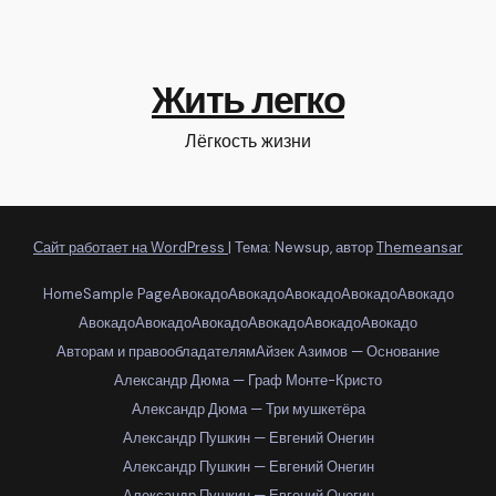
Жить легко
Лёгкость жизни
Сайт работает на WordPress
|
Тема: Newsup, автор
Themeansar
Home
Sample Page
Авокадо
Авокадо
Авокадо
Авокадо
Авокадо
Авокадо
Авокадо
Авокадо
Авокадо
Авокадо
Авокадо
Авторам и правообладателям
Айзек Азимов — Основание
Александр Дюма — Граф Монте-Кристо
Александр Дюма — Три мушкетёра
Александр Пушкин — Евгений Онегин
Александр Пушкин — Евгений Онегин
Александр Пушкин — Евгений Онегин