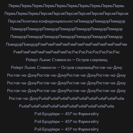
Пермь
Пермь
Пермь
Пермь
Пермь
Пермь
Пермь
Пермь
Пермь
Пермь
Пермь
Пермь
Пермь
Персик
Персик
Персик
Персик
Персик
Персик
Персик
Персик
Политика конфиденциальности
Помидор
Помидор
Помидор
Помидор
Помидор
Помидор
Помидор
Помидор
Помидор
Помидор
Помидор
Помидор
Помидор
Помидор
Помидор
Помидор
Помидор
Помидор
Помидор
Рим
Рим
Рим
Рим
Рим
Рим
Рим
Рим
Рим
Рим
Рим
Рим
Рим
Рим
Рим
Рим
Рим
Рим
Рим
Рис
Рис
Рис
Рис
Рис
Рис
Рис
Рис
Роберт Льюис Стивенсон — Остров сокровищ
Роберт Льюис Стивенсон — Остров сокровищ
Ростов-на-Дону
Ростов-на-Дону
Ростов-на-Дону
Ростов-на-Дону
Ростов-на-Дону
Ростов-на-Дону
Ростов-на-Дону
Ростов-на-Дону
Ростов-на-Дону
Ростов-на-Дону
Ростов-на-Дону
Ростов-на-Дону
Ростов-на-Дону
Ростов-на-Дону
Рыба
Рыба
Рыба
Рыба
Рыба
Рыба
Рыба
Рыба
Рыба
Рыба
Рыба
Рыба
Рыба
Рыба
Рыба
Рыба
Рыба
Рыба
Рыба
Рэй Брэдбери — 451° по Фаренгейту
Рэй Брэдбери — 451° по Фаренгейту
Рэй Брэдбери — 451° по Фаренгейту