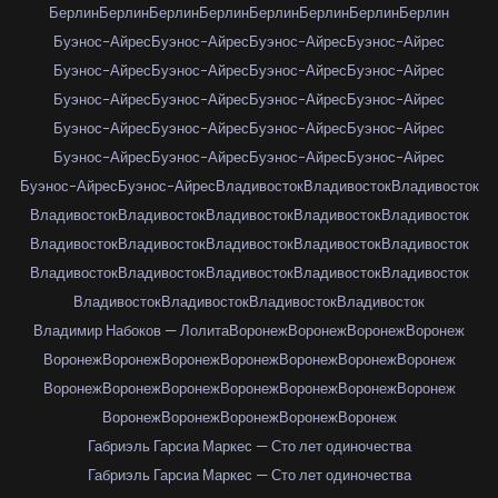
Берлин
Берлин
Берлин
Берлин
Берлин
Берлин
Берлин
Берлин
Буэнос-Айрес
Буэнос-Айрес
Буэнос-Айрес
Буэнос-Айрес
Буэнос-Айрес
Буэнос-Айрес
Буэнос-Айрес
Буэнос-Айрес
Буэнос-Айрес
Буэнос-Айрес
Буэнос-Айрес
Буэнос-Айрес
Буэнос-Айрес
Буэнос-Айрес
Буэнос-Айрес
Буэнос-Айрес
Буэнос-Айрес
Буэнос-Айрес
Буэнос-Айрес
Буэнос-Айрес
Буэнос-Айрес
Буэнос-Айрес
Владивосток
Владивосток
Владивосток
Владивосток
Владивосток
Владивосток
Владивосток
Владивосток
Владивосток
Владивосток
Владивосток
Владивосток
Владивосток
Владивосток
Владивосток
Владивосток
Владивосток
Владивосток
Владивосток
Владивосток
Владивосток
Владивосток
Владимир Набоков — Лолита
Воронеж
Воронеж
Воронеж
Воронеж
Воронеж
Воронеж
Воронеж
Воронеж
Воронеж
Воронеж
Воронеж
Воронеж
Воронеж
Воронеж
Воронеж
Воронеж
Воронеж
Воронеж
Воронеж
Воронеж
Воронеж
Воронеж
Воронеж
Габриэль Гарсиа Маркес — Сто лет одиночества
Габриэль Гарсиа Маркес — Сто лет одиночества