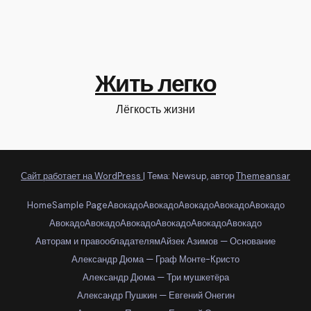
Жить легко
Лёгкость жизни
Сайт работает на WordPress
|
Тема: Newsup, автор
Themeansar
Home
Sample Page
Авокадо
Авокадо
Авокадо
Авокадо
Авокадо
Авокадо
Авокадо
Авокадо
Авокадо
Авокадо
Авокадо
Авторам и правообладателям
Айзек Азимов — Основание
Александр Дюма — Граф Монте-Кристо
Александр Дюма — Три мушкетёра
Александр Пушкин — Евгений Онегин