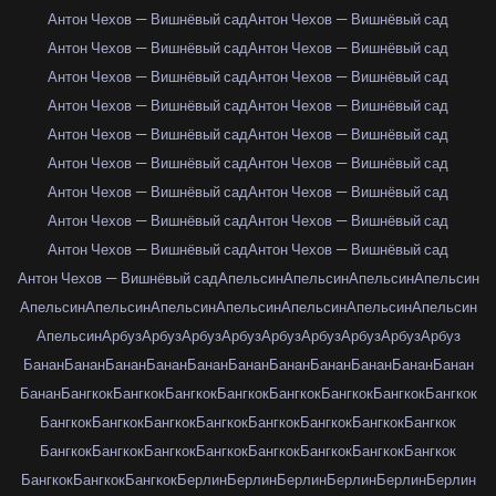
Антон Чехов — Вишнёвый сад
Антон Чехов — Вишнёвый сад
Антон Чехов — Вишнёвый сад
Антон Чехов — Вишнёвый сад
Антон Чехов — Вишнёвый сад
Антон Чехов — Вишнёвый сад
Антон Чехов — Вишнёвый сад
Антон Чехов — Вишнёвый сад
Антон Чехов — Вишнёвый сад
Антон Чехов — Вишнёвый сад
Антон Чехов — Вишнёвый сад
Антон Чехов — Вишнёвый сад
Антон Чехов — Вишнёвый сад
Антон Чехов — Вишнёвый сад
Антон Чехов — Вишнёвый сад
Антон Чехов — Вишнёвый сад
Антон Чехов — Вишнёвый сад
Антон Чехов — Вишнёвый сад
Антон Чехов — Вишнёвый сад
Апельсин
Апельсин
Апельсин
Апельсин
Апельсин
Апельсин
Апельсин
Апельсин
Апельсин
Апельсин
Апельсин
Апельсин
Арбуз
Арбуз
Арбуз
Арбуз
Арбуз
Арбуз
Арбуз
Арбуз
Арбуз
Банан
Банан
Банан
Банан
Банан
Банан
Банан
Банан
Банан
Банан
Банан
Банан
Бангкок
Бангкок
Бангкок
Бангкок
Бангкок
Бангкок
Бангкок
Бангкок
Бангкок
Бангкок
Бангкок
Бангкок
Бангкок
Бангкок
Бангкок
Бангкок
Бангкок
Бангкок
Бангкок
Бангкок
Бангкок
Бангкок
Бангкок
Бангкок
Бангкок
Бангкок
Бангкок
Берлин
Берлин
Берлин
Берлин
Берлин
Берлин