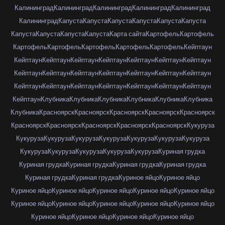
Калининград
Калининград
Калининград
Калининград
Калининград
Калининград
Капуста
Капуста
Капуста
Капуста
Капуста
Капуста
Капуста
Капуста
Капуста
Капуста
Карта сайта
Картофель
Картофель
Картофель
Картофель
Картофель
Картофель
Картофель
Кейптаун
Кейптаун
Кейптаун
Кейптаун
Кейптаун
Кейптаун
Кейптаун
Кейптаун
Кейптаун
Кейптаун
Кейптаун
Кейптаун
Кейптаун
Кейптаун
Кейптаун
Кейптаун
Кейптаун
Кейптаун
Кейптаун
Кейптаун
Кейптаун
Кейптаун
Кейптаун
Клубника
Клубника
Клубника
Клубника
Клубника
Клубника
Клубника
Красноярск
Красноярск
Красноярск
Красноярск
Красноярск
Красноярск
Красноярск
Красноярск
Красноярск
Красноярск
Кукуруза
Кукуруза
Кукуруза
Кукуруза
Кукуруза
Кукуруза
Кукуруза
Кукуруза
Кукуруза
Кукуруза
Кукуруза
Кукуруза
Кукуруза
Куриная грудка
Куриная грудка
Куриная грудка
Куриная грудка
Куриная грудка
Куриная грудка
Куриная грудка
Куриное яйцо
Куриное яйцо
Куриное яйцо
Куриное яйцо
Куриное яйцо
Куриное яйцо
Куриное яйцо
Куриное яйцо
Куриное яйцо
Куриное яйцо
Куриное яйцо
Куриное яйцо
Куриное яйцо
Куриное яйцо
Куриное яйцо
Куриное яйцо