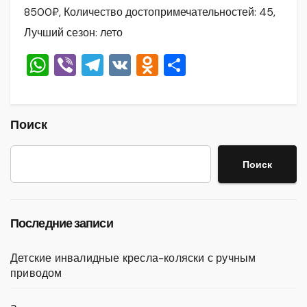
8500₽, Количество достопримечательностей: 45,
Лучший сезон: лето
W
Vi
T
V
O
О
h
b
el
K
d
тп
at
er
e
n
р
s
gr
o
а
Поиск
A
a
kl
в
Поиск
p
m
a
и
p
ss
ть
ni
Последние записи
ki
Детские инвалидные кресла-коляски с ручным
приводом