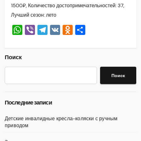
1500₽, Количество достопримечательностей: 37,
Лучший сезон: лето
W
Vi
T
V
O
О
h
b
el
K
d
тп
at
er
e
n
р
s
gr
o
а
Поиск
A
a
kl
в
Поиск
p
m
a
и
p
ss
ть
ni
Последние записи
ki
Детские инвалидные кресла-коляски с ручным
приводом