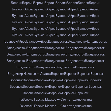
Берлин
Берлин
Берлин
Берлин
Берлин
Берлин
Берлин
Берлин
Буэнос-Айрес
Буэнос-Айрес
Буэнос-Айрес
Буэнос-Айрес
Буэнос-Айрес
Буэнос-Айрес
Буэнос-Айрес
Буэнос-Айрес
Буэнос-Айрес
Буэнос-Айрес
Буэнос-Айрес
Буэнос-Айрес
Буэнос-Айрес
Буэнос-Айрес
Буэнос-Айрес
Буэнос-Айрес
Буэнос-Айрес
Буэнос-Айрес
Буэнос-Айрес
Буэнос-Айрес
Буэнос-Айрес
Буэнос-Айрес
Владивосток
Владивосток
Владивосток
Владивосток
Владивосток
Владивосток
Владивосток
Владивосток
Владивосток
Владивосток
Владивосток
Владивосток
Владивосток
Владивосток
Владивосток
Владивосток
Владивосток
Владивосток
Владивосток
Владивосток
Владивосток
Владивосток
Владимир Набоков — Лолита
Воронеж
Воронеж
Воронеж
Воронеж
Воронеж
Воронеж
Воронеж
Воронеж
Воронеж
Воронеж
Воронеж
Воронеж
Воронеж
Воронеж
Воронеж
Воронеж
Воронеж
Воронеж
Воронеж
Воронеж
Воронеж
Воронеж
Воронеж
Габриэль Гарсиа Маркес — Сто лет одиночества
Габриэль Гарсиа Маркес — Сто лет одиночества