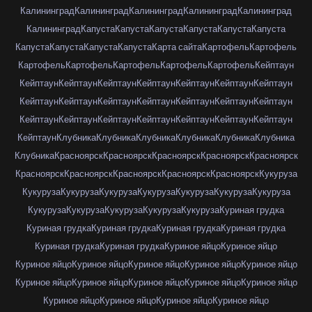
Калининград
Калининград
Калининград
Калининград
Калининград
Калининград
Капуста
Капуста
Капуста
Капуста
Капуста
Капуста
Капуста
Капуста
Капуста
Капуста
Карта сайта
Картофель
Картофель
Картофель
Картофель
Картофель
Картофель
Картофель
Кейптаун
Кейптаун
Кейптаун
Кейптаун
Кейптаун
Кейптаун
Кейптаун
Кейптаун
Кейптаун
Кейптаун
Кейптаун
Кейптаун
Кейптаун
Кейптаун
Кейптаун
Кейптаун
Кейптаун
Кейптаун
Кейптаун
Кейптаун
Кейптаун
Кейптаун
Кейптаун
Клубника
Клубника
Клубника
Клубника
Клубника
Клубника
Клубника
Красноярск
Красноярск
Красноярск
Красноярск
Красноярск
Красноярск
Красноярск
Красноярск
Красноярск
Красноярск
Кукуруза
Кукуруза
Кукуруза
Кукуруза
Кукуруза
Кукуруза
Кукуруза
Кукуруза
Кукуруза
Кукуруза
Кукуруза
Кукуруза
Кукуруза
Куриная грудка
Куриная грудка
Куриная грудка
Куриная грудка
Куриная грудка
Куриная грудка
Куриная грудка
Куриное яйцо
Куриное яйцо
Куриное яйцо
Куриное яйцо
Куриное яйцо
Куриное яйцо
Куриное яйцо
Куриное яйцо
Куриное яйцо
Куриное яйцо
Куриное яйцо
Куриное яйцо
Куриное яйцо
Куриное яйцо
Куриное яйцо
Куриное яйцо