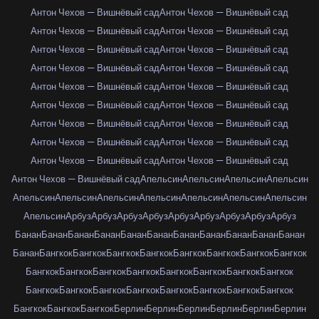
Антон Чехов — Вишнёвый сад
Антон Чехов — Вишнёвый сад
Антон Чехов — Вишнёвый сад
Антон Чехов — Вишнёвый сад
Антон Чехов — Вишнёвый сад
Антон Чехов — Вишнёвый сад
Антон Чехов — Вишнёвый сад
Антон Чехов — Вишнёвый сад
Антон Чехов — Вишнёвый сад
Антон Чехов — Вишнёвый сад
Антон Чехов — Вишнёвый сад
Антон Чехов — Вишнёвый сад
Антон Чехов — Вишнёвый сад
Антон Чехов — Вишнёвый сад
Антон Чехов — Вишнёвый сад
Антон Чехов — Вишнёвый сад
Антон Чехов — Вишнёвый сад
Антон Чехов — Вишнёвый сад
Антон Чехов — Вишнёвый сад
Апельсин
Апельсин
Апельсин
Апельсин
Апельсин
Апельсин
Апельсин
Апельсин
Апельсин
Апельсин
Апельсин
Апельсин
Арбуз
Арбуз
Арбуз
Арбуз
Арбуз
Арбуз
Арбуз
Арбуз
Арбуз
Банан
Банан
Банан
Банан
Банан
Банан
Банан
Банан
Банан
Банан
Банан
Банан
Бангкок
Бангкок
Бангкок
Бангкок
Бангкок
Бангкок
Бангкок
Бангкок
Бангкок
Бангкок
Бангкок
Бангкок
Бангкок
Бангкок
Бангкок
Бангкок
Бангкок
Бангкок
Бангкок
Бангкок
Бангкок
Бангкок
Бангкок
Бангкок
Бангкок
Бангкок
Бангкок
Берлин
Берлин
Берлин
Берлин
Берлин
Берлин