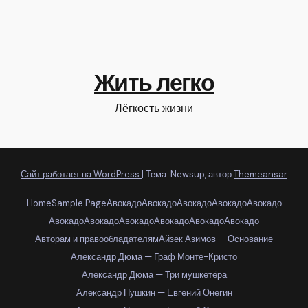
Жить легко
Лёгкость жизни
Сайт работает на WordPress
|
Тема: Newsup, автор
Themeansar
Home
Sample Page
Авокадо
Авокадо
Авокадо
Авокадо
Авокадо
Авокадо
Авокадо
Авокадо
Авокадо
Авокадо
Авокадо
Авторам и правообладателям
Айзек Азимов — Основание
Александр Дюма — Граф Монте-Кристо
Александр Дюма — Три мушкетёра
Александр Пушкин — Евгений Онегин