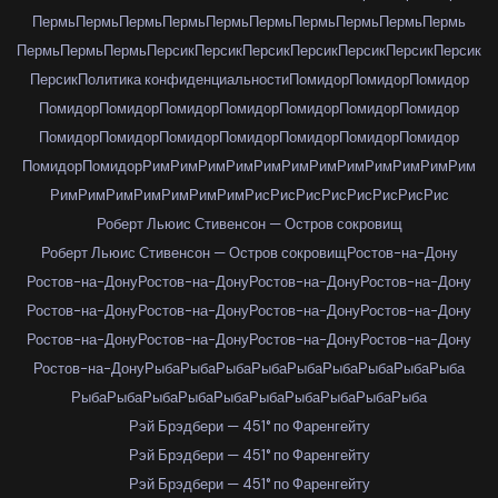
Пермь
Пермь
Пермь
Пермь
Пермь
Пермь
Пермь
Пермь
Пермь
Пермь
Пермь
Пермь
Пермь
Персик
Персик
Персик
Персик
Персик
Персик
Персик
Персик
Политика конфиденциальности
Помидор
Помидор
Помидор
Помидор
Помидор
Помидор
Помидор
Помидор
Помидор
Помидор
Помидор
Помидор
Помидор
Помидор
Помидор
Помидор
Помидор
Помидор
Помидор
Рим
Рим
Рим
Рим
Рим
Рим
Рим
Рим
Рим
Рим
Рим
Рим
Рим
Рим
Рим
Рим
Рим
Рим
Рим
Рис
Рис
Рис
Рис
Рис
Рис
Рис
Рис
Роберт Льюис Стивенсон — Остров сокровищ
Роберт Льюис Стивенсон — Остров сокровищ
Ростов-на-Дону
Ростов-на-Дону
Ростов-на-Дону
Ростов-на-Дону
Ростов-на-Дону
Ростов-на-Дону
Ростов-на-Дону
Ростов-на-Дону
Ростов-на-Дону
Ростов-на-Дону
Ростов-на-Дону
Ростов-на-Дону
Ростов-на-Дону
Ростов-на-Дону
Рыба
Рыба
Рыба
Рыба
Рыба
Рыба
Рыба
Рыба
Рыба
Рыба
Рыба
Рыба
Рыба
Рыба
Рыба
Рыба
Рыба
Рыба
Рыба
Рэй Брэдбери — 451° по Фаренгейту
Рэй Брэдбери — 451° по Фаренгейту
Рэй Брэдбери — 451° по Фаренгейту