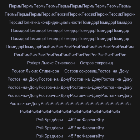
Пермь
Пермь
Пермь
Пермь
Пермь
Пермь
Пермь
Пермь
Пермь
Пермь
Пермь
Пермь
Пермь
Персик
Персик
Персик
Персик
Персик
Персик
Персик
Персик
Политика конфиденциальности
Помидор
Помидор
Помидор
Помидор
Помидор
Помидор
Помидор
Помидор
Помидор
Помидор
Помидор
Помидор
Помидор
Помидор
Помидор
Помидор
Помидор
Помидор
Помидор
Рим
Рим
Рим
Рим
Рим
Рим
Рим
Рим
Рим
Рим
Рим
Рим
Рим
Рим
Рим
Рим
Рим
Рим
Рим
Рис
Рис
Рис
Рис
Рис
Рис
Рис
Рис
Роберт Льюис Стивенсон — Остров сокровищ
Роберт Льюис Стивенсон — Остров сокровищ
Ростов-на-Дону
Ростов-на-Дону
Ростов-на-Дону
Ростов-на-Дону
Ростов-на-Дону
Ростов-на-Дону
Ростов-на-Дону
Ростов-на-Дону
Ростов-на-Дону
Ростов-на-Дону
Ростов-на-Дону
Ростов-на-Дону
Ростов-на-Дону
Ростов-на-Дону
Рыба
Рыба
Рыба
Рыба
Рыба
Рыба
Рыба
Рыба
Рыба
Рыба
Рыба
Рыба
Рыба
Рыба
Рыба
Рыба
Рыба
Рыба
Рыба
Рэй Брэдбери — 451° по Фаренгейту
Рэй Брэдбери — 451° по Фаренгейту
Рэй Брэдбери — 451° по Фаренгейту