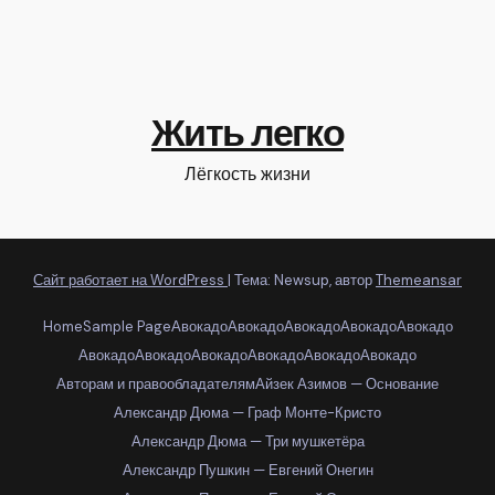
Жить легко
Лёгкость жизни
Сайт работает на WordPress
|
Тема: Newsup, автор
Themeansar
Home
Sample Page
Авокадо
Авокадо
Авокадо
Авокадо
Авокадо
Авокадо
Авокадо
Авокадо
Авокадо
Авокадо
Авокадо
Авторам и правообладателям
Айзек Азимов — Основание
Александр Дюма — Граф Монте-Кристо
Александр Дюма — Три мушкетёра
Александр Пушкин — Евгений Онегин