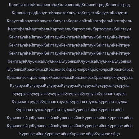
Калининград
Калининград
Калининград
Калининград
Калининград
Калининград
Капуста
Капуста
Капуста
Капуста
Капуста
Капуста
Капуста
Капуста
Капуста
Капуста
Карта сайта
Картофель
Картофель
Картофель
Картофель
Картофель
Картофель
Картофель
Кейптаун
Кейптаун
Кейптаун
Кейптаун
Кейптаун
Кейптаун
Кейптаун
Кейптаун
Кейптаун
Кейптаун
Кейптаун
Кейптаун
Кейптаун
Кейптаун
Кейптаун
Кейптаун
Кейптаун
Кейптаун
Кейптаун
Кейптаун
Кейптаун
Кейптаун
Кейптаун
Клубника
Клубника
Клубника
Клубника
Клубника
Клубника
Клубника
Красноярск
Красноярск
Красноярск
Красноярск
Красноярск
Красноярск
Красноярск
Красноярск
Красноярск
Красноярск
Кукуруза
Кукуруза
Кукуруза
Кукуруза
Кукуруза
Кукуруза
Кукуруза
Кукуруза
Кукуруза
Кукуруза
Кукуруза
Кукуруза
Кукуруза
Куриная грудка
Куриная грудка
Куриная грудка
Куриная грудка
Куриная грудка
Куриная грудка
Куриная грудка
Куриное яйцо
Куриное яйцо
Куриное яйцо
Куриное яйцо
Куриное яйцо
Куриное яйцо
Куриное яйцо
Куриное яйцо
Куриное яйцо
Куриное яйцо
Куриное яйцо
Куриное яйцо
Куриное яйцо
Куриное яйцо
Куриное яйцо
Куриное яйцо