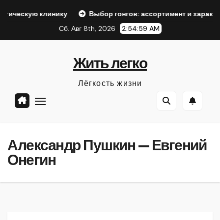
Перейти
линику
Выбор гонгов: ассортимент и характеристики
к
Сб. Авг 8th, 2026
2:55:00 AM
содержанию
Жить легко
Лёгкость жизни
Александр Пушкин — Евгений
Онегин