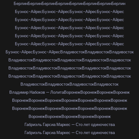
Берлин
Берлин
Берлин
Берлин
Берлин
Берлин
Берлин
Берлин
Буэнос-Айрес
Буэнос-Айрес
Буэнос-Айрес
Буэнос-Айрес
Буэнос-Айрес
Буэнос-Айрес
Буэнос-Айрес
Буэнос-Айрес
Буэнос-Айрес
Буэнос-Айрес
Буэнос-Айрес
Буэнос-Айрес
Буэнос-Айрес
Буэнос-Айрес
Буэнос-Айрес
Буэнос-Айрес
Буэнос-Айрес
Буэнос-Айрес
Буэнос-Айрес
Буэнос-Айрес
Буэнос-Айрес
Буэнос-Айрес
Владивосток
Владивосток
Владивосток
Владивосток
Владивосток
Владивосток
Владивосток
Владивосток
Владивосток
Владивосток
Владивосток
Владивосток
Владивосток
Владивосток
Владивосток
Владивосток
Владивосток
Владивосток
Владивосток
Владивосток
Владивосток
Владивосток
Владимир Набоков — Лолита
Воронеж
Воронеж
Воронеж
Воронеж
Воронеж
Воронеж
Воронеж
Воронеж
Воронеж
Воронеж
Воронеж
Воронеж
Воронеж
Воронеж
Воронеж
Воронеж
Воронеж
Воронеж
Воронеж
Воронеж
Воронеж
Воронеж
Воронеж
Габриэль Гарсиа Маркес — Сто лет одиночества
Габриэль Гарсиа Маркес — Сто лет одиночества