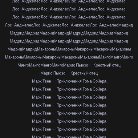
Лос-Анджелес
Лос-Анджелес
Лос-Анджелес
Лос-Анджелес
Лос-Анджелес
Лос-Анджелес
Лос-Анджелес
Лос-Анджелес
Лос-Анджелес
Лос-Анджелес
Лос-Анджелес
Лос-Анджелес
Лос-Анджелес
Лос-Анджелес
Лос-Анджелес
Лос-Анджелес
Мадрид
Мадрид
Мадрид
Мадрид
Мадрид
Мадрид
Мадрид
Мадрид
Мадрид
Мадрид
Мадрид
Мадрид
Мадрид
Мадрид
Мадрид
Мадрид
Мадрид
Мадрид
Мадрид
Макароны
Макароны
Макароны
Макароны
Макароны
Макароны
Макароны
Макароны
Макароны
Макароны
Манго
Манго
Манго
Манго
Манго
Манго
Манго
Марио Пьюзо — Крёстный отец
Марио Пьюзо — Крёстный отец
Марк Твен — Приключения Тома Сойера
Марк Твен — Приключения Тома Сойера
Марк Твен — Приключения Тома Сойера
Марк Твен — Приключения Тома Сойера
Марк Твен — Приключения Тома Сойера
Марк Твен — Приключения Тома Сойера
Марк Твен — Приключения Тома Сойера
Марк Твен — Приключения Тома Сойера