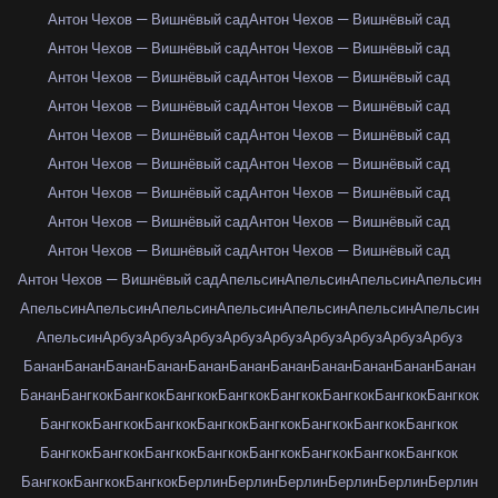
Антон Чехов — Вишнёвый сад
Антон Чехов — Вишнёвый сад
Антон Чехов — Вишнёвый сад
Антон Чехов — Вишнёвый сад
Антон Чехов — Вишнёвый сад
Антон Чехов — Вишнёвый сад
Антон Чехов — Вишнёвый сад
Антон Чехов — Вишнёвый сад
Антон Чехов — Вишнёвый сад
Антон Чехов — Вишнёвый сад
Антон Чехов — Вишнёвый сад
Антон Чехов — Вишнёвый сад
Антон Чехов — Вишнёвый сад
Антон Чехов — Вишнёвый сад
Антон Чехов — Вишнёвый сад
Антон Чехов — Вишнёвый сад
Антон Чехов — Вишнёвый сад
Антон Чехов — Вишнёвый сад
Антон Чехов — Вишнёвый сад
Апельсин
Апельсин
Апельсин
Апельсин
Апельсин
Апельсин
Апельсин
Апельсин
Апельсин
Апельсин
Апельсин
Апельсин
Арбуз
Арбуз
Арбуз
Арбуз
Арбуз
Арбуз
Арбуз
Арбуз
Арбуз
Банан
Банан
Банан
Банан
Банан
Банан
Банан
Банан
Банан
Банан
Банан
Банан
Бангкок
Бангкок
Бангкок
Бангкок
Бангкок
Бангкок
Бангкок
Бангкок
Бангкок
Бангкок
Бангкок
Бангкок
Бангкок
Бангкок
Бангкок
Бангкок
Бангкок
Бангкок
Бангкок
Бангкок
Бангкок
Бангкок
Бангкок
Бангкок
Бангкок
Бангкок
Бангкок
Берлин
Берлин
Берлин
Берлин
Берлин
Берлин