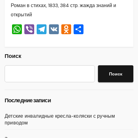
Роман в стихах, 1833, 384 стр. жажда знаний и
открытий
W
Vi
T
V
O
О
h
b
el
K
d
тп
at
er
e
n
р
s
gr
o
а
Поиск
A
a
kl
в
Поиск
p
m
a
и
p
ss
ть
ni
Последние записи
ki
Детские инвалидные кресла-коляски с ручным
приводом