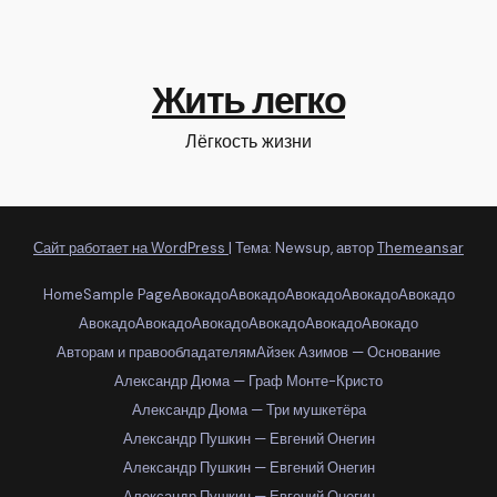
Жить легко
Лёгкость жизни
Сайт работает на WordPress
|
Тема: Newsup, автор
Themeansar
Home
Sample Page
Авокадо
Авокадо
Авокадо
Авокадо
Авокадо
Авокадо
Авокадо
Авокадо
Авокадо
Авокадо
Авокадо
Авторам и правообладателям
Айзек Азимов — Основание
Александр Дюма — Граф Монте-Кристо
Александр Дюма — Три мушкетёра
Александр Пушкин — Евгений Онегин
Александр Пушкин — Евгений Онегин
Александр Пушкин — Евгений Онегин