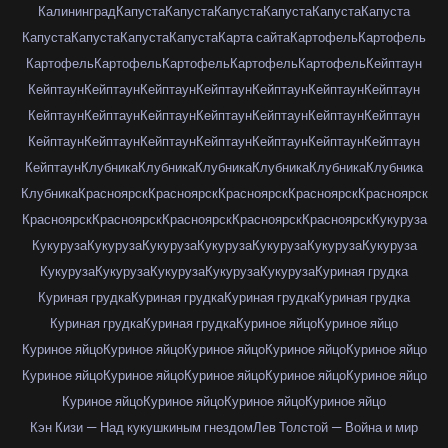
Калининград
Капуста
Капуста
Капуста
Капуста
Капуста
Капуста
Капуста
Капуста
Капуста
Капуста
Карта сайта
Картофель
Картофель
Картофель
Картофель
Картофель
Картофель
Картофель
Кейптаун
Кейптаун
Кейптаун
Кейптаун
Кейптаун
Кейптаун
Кейптаун
Кейптаун
Кейптаун
Кейптаун
Кейптаун
Кейптаун
Кейптаун
Кейптаун
Кейптаун
Кейптаун
Кейптаун
Кейптаун
Кейптаун
Кейптаун
Кейптаун
Кейптаун
Кейптаун
Клубника
Клубника
Клубника
Клубника
Клубника
Клубника
Клубника
Красноярск
Красноярск
Красноярск
Красноярск
Красноярск
Красноярск
Красноярск
Красноярск
Красноярск
Красноярск
Кукуруза
Кукуруза
Кукуруза
Кукуруза
Кукуруза
Кукуруза
Кукуруза
Кукуруза
Кукуруза
Кукуруза
Кукуруза
Кукуруза
Кукуруза
Куриная грудка
Куриная грудка
Куриная грудка
Куриная грудка
Куриная грудка
Куриная грудка
Куриная грудка
Куриное яйцо
Куриное яйцо
Куриное яйцо
Куриное яйцо
Куриное яйцо
Куриное яйцо
Куриное яйцо
Куриное яйцо
Куриное яйцо
Куриное яйцо
Куриное яйцо
Куриное яйцо
Куриное яйцо
Куриное яйцо
Куриное яйцо
Куриное яйцо
Кэн Кизи — Над кукушкиным гнездом
Лев Толстой — Война и мир