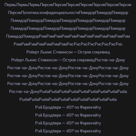
Пермь
Пермь
Пермь
Персик
Персик
Персик
Персик
Персик
Персик
Персик
Персик
Политика конфиденциальности
Помидор
Помидор
Помидор
Помидор
Помидор
Помидор
Помидор
Помидор
Помидор
Помидор
Помидор
Помидор
Помидор
Помидор
Помидор
Помидор
Помидор
Помидор
Помидор
Рим
Рим
Рим
Рим
Рим
Рим
Рим
Рим
Рим
Рим
Рим
Рим
Рим
Рим
Рим
Рим
Рим
Рим
Рим
Рис
Рис
Рис
Рис
Рис
Рис
Рис
Рис
Роберт Льюис Стивенсон — Остров сокровищ
Роберт Льюис Стивенсон — Остров сокровищ
Ростов-на-Дону
Ростов-на-Дону
Ростов-на-Дону
Ростов-на-Дону
Ростов-на-Дону
Ростов-на-Дону
Ростов-на-Дону
Ростов-на-Дону
Ростов-на-Дону
Ростов-на-Дону
Ростов-на-Дону
Ростов-на-Дону
Ростов-на-Дону
Ростов-на-Дону
Рыба
Рыба
Рыба
Рыба
Рыба
Рыба
Рыба
Рыба
Рыба
Рыба
Рыба
Рыба
Рыба
Рыба
Рыба
Рыба
Рыба
Рыба
Рыба
Рэй Брэдбери — 451° по Фаренгейту
Рэй Брэдбери — 451° по Фаренгейту
Рэй Брэдбери — 451° по Фаренгейту
Рэй Брэдбери — 451° по Фаренгейту