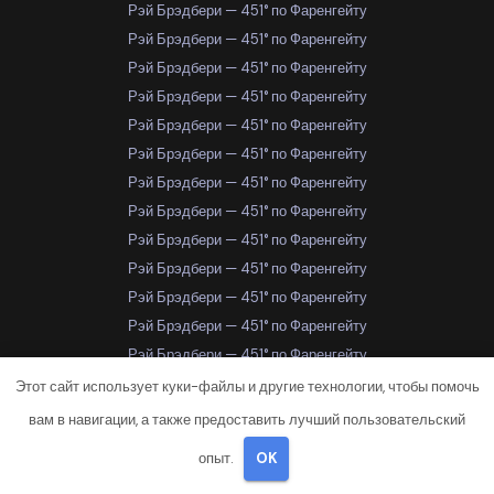
Рэй Брэдбери — 451° по Фаренгейту
Рэй Брэдбери — 451° по Фаренгейту
Рэй Брэдбери — 451° по Фаренгейту
Рэй Брэдбери — 451° по Фаренгейту
Рэй Брэдбери — 451° по Фаренгейту
Рэй Брэдбери — 451° по Фаренгейту
Рэй Брэдбери — 451° по Фаренгейту
Рэй Брэдбери — 451° по Фаренгейту
Рэй Брэдбери — 451° по Фаренгейту
Рэй Брэдбери — 451° по Фаренгейту
Рэй Брэдбери — 451° по Фаренгейту
Рэй Брэдбери — 451° по Фаренгейту
Рэй Брэдбери — 451° по Фаренгейту
Рэй Брэдбери — 451° по Фаренгейту
Этот сайт использует куки-файлы и другие технологии, чтобы помочь
Рэй Брэдбери — 451° по Фаренгейту
вам в навигации, а также предоставить лучший пользовательский
Рэй Брэдбери — 451° по Фаренгейту
опыт.
OK
Рэй Брэдбери — 451° по Фаренгейту