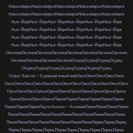
Новосибирск
Новосибирск
Новосибирск
Новосибирск
Новосибирск
Новосибирск
Новосибирск
Новосибирск
Новосибирск
Новосибирск
Нью-Йорк
Нью-Йорк
Нью-Йорк
Нью-Йорк
Нью-Йорк
Нью-Йорк
Нью-Йорк
Нью-Йорк
Нью-Йорк
Нью-Йорк
Нью-Йорк
Нью-Йорк
Нью-Йорк
Нью-Йорк
Нью-Йорк
Нью-Йорк
Нью-Йорк
Нью-Йорк
Нью-Йорк
Нью-Йорк
Нью-Йорк
Нью-Йорк
Нью-Йорк
Нью-Йорк
Овсянка
Овсянка
Овсянка
Овсянка
Овсянка
Овсянка
Овсянка
Овсянка
Овсянка
Овсянка
Овсянка
Овсянка
Огурец
Огурец
Огурец
Огурец
Огурец
Огурец
Огурец
Огурец
Огурец
Огурец
Огурец
Олдос Хаксли — О дивный новый мир
Омск
Омск
Омск
Омск
Омск
Омск
Омск
Омск
Омск
Омск
Омск
Омск
Омск
Омск
Омск
Омск
Омск
Омск
Омск
Омск
Омск
Орехи
Орехи
Орехи
Орехи
Орехи
Орехи
Орехи
Орехи
Орехи
Орехи
Орехи
Орехи
Париж
Париж
Париж
Париж
Париж
Париж
Париж
Париж
Париж
Пауло Коэльо — Алхимик
Пекин
Пекин
Пекин
Пекин
Пекин
Пекин
Пекин
Пекин
Пекин
Пекин
Пекин
Пекин
Пекин
Пекин
Пекин
Пекин
Пекин
Пекин
Пекин
Пекин
Пекин
Пекин
Пекин
Пермь
Пермь
Пермь
Пермь
Пермь
Пермь
Пермь
Пермь
Пермь
Пермь
Пермь
Пермь
Пермь