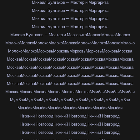
Михаил Булгаков — Мастер и Маргарита
Михаил Булгаков — Мастер и Маргарита
Михаил Булгаков — Мастер и Маргарита
Михаил Булгаков — Мастер и Маргарита
Михаил Булгаков — Мастер и Маргарита
Молоко
Молоко
Молоко
Молоко
Молоко
Молоко
Молоко
Молоко
Молоко
Молоко
Молоко
Молоко
Молоко
Молоко
Морковь
Морковь
Морковь
Морковь
Морковь
Москва
Москва
Москва
Москва
Москва
Москва
Москва
Москва
Москва
Москва
Москва
Москва
Москва
Москва
Москва
Москва
Москва
Москва
Москва
Москва
Москва
Москва
Москва
Москва
Москва
Москва
Москва
Москва
Москва
Москва
Москва
Москва
Москва
Москва
Москва
Москва
Москва
Москва
Москва
Москва
Москва
Москва
Москва
Мумбаи
Мумбаи
Мумбаи
Мумбаи
Мумбаи
Мумбаи
Мумбаи
Мумбаи
Мумбаи
Мумбаи
Мумбаи
Мумбаи
Мумбаи
Мумбаи
Мумбаи
Мумбаи
Мумбаи
Мумбаи
Нижний Новгород
Нижний Новгород
Нижний Новгород
Нижний Новгород
Нижний Новгород
Нижний Новгород
Нижний Новгород
Нижний Новгород
Нижний Новгород