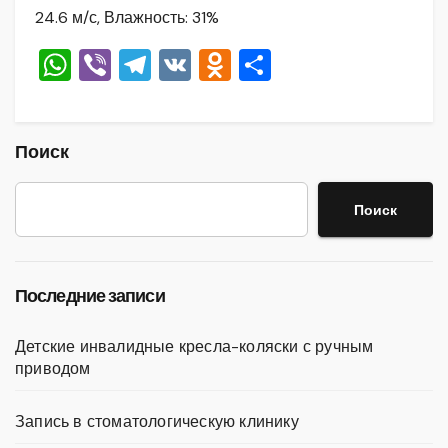
24.6 м/с, Влажность: 31%
W
Vi
T
V
O
О
h
b
el
K
d
тп
at
er
e
n
р
s
gr
o
а
Поиск
A
a
kl
в
Поиск
p
m
a
и
p
ss
ть
ni
Последние записи
ki
Детские инвалидные кресла-коляски с ручным
приводом
Запись в стоматологическую клинику