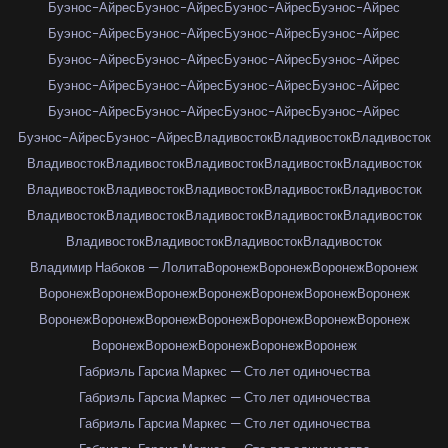
Буэнос-Айрес
Буэнос-Айрес
Буэнос-Айрес
Буэнос-Айрес
Буэнос-Айрес
Буэнос-Айрес
Буэнос-Айрес
Буэнос-Айрес
Буэнос-Айрес
Буэнос-Айрес
Буэнос-Айрес
Буэнос-Айрес
Буэнос-Айрес
Буэнос-Айрес
Буэнос-Айрес
Буэнос-Айрес
Буэнос-Айрес
Буэнос-Айрес
Буэнос-Айрес
Буэнос-Айрес
Буэнос-Айрес
Буэнос-Айрес
Владивосток
Владивосток
Владивосток
Владивосток
Владивосток
Владивосток
Владивосток
Владивосток
Владивосток
Владивосток
Владивосток
Владивосток
Владивосток
Владивосток
Владивосток
Владивосток
Владивосток
Владивосток
Владивосток
Владивосток
Владивосток
Владивосток
Владимир Набоков — Лолита
Воронеж
Воронеж
Воронеж
Воронеж
Воронеж
Воронеж
Воронеж
Воронеж
Воронеж
Воронеж
Воронеж
Воронеж
Воронеж
Воронеж
Воронеж
Воронеж
Воронеж
Воронеж
Воронеж
Воронеж
Воронеж
Воронеж
Воронеж
Габриэль Гарсиа Маркес — Сто лет одиночества
Габриэль Гарсиа Маркес — Сто лет одиночества
Габриэль Гарсиа Маркес — Сто лет одиночества