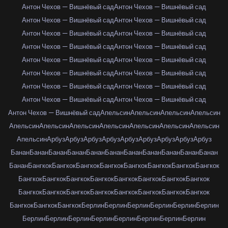
Антон Чехов — Вишнёвый сад
Антон Чехов — Вишнёвый сад
Антон Чехов — Вишнёвый сад
Антон Чехов — Вишнёвый сад
Антон Чехов — Вишнёвый сад
Антон Чехов — Вишнёвый сад
Антон Чехов — Вишнёвый сад
Антон Чехов — Вишнёвый сад
Антон Чехов — Вишнёвый сад
Антон Чехов — Вишнёвый сад
Антон Чехов — Вишнёвый сад
Антон Чехов — Вишнёвый сад
Антон Чехов — Вишнёвый сад
Антон Чехов — Вишнёвый сад
Антон Чехов — Вишнёвый сад
Антон Чехов — Вишнёвый сад
Антон Чехов — Вишнёвый сад
Апельсин
Апельсин
Апельсин
Апельсин
Апельсин
Апельсин
Апельсин
Апельсин
Апельсин
Апельсин
Апельсин
Апельсин
Арбуз
Арбуз
Арбуз
Арбуз
Арбуз
Арбуз
Арбуз
Арбуз
Арбуз
Банан
Банан
Банан
Банан
Банан
Банан
Банан
Банан
Банан
Банан
Банан
Банан
Бангкок
Бангкок
Бангкок
Бангкок
Бангкок
Бангкок
Бангкок
Бангкок
Бангкок
Бангкок
Бангкок
Бангкок
Бангкок
Бангкок
Бангкок
Бангкок
Бангкок
Бангкок
Бангкок
Бангкок
Бангкок
Бангкок
Бангкок
Бангкок
Бангкок
Бангкок
Бангкок
Берлин
Берлин
Берлин
Берлин
Берлин
Берлин
Берлин
Берлин
Берлин
Берлин
Берлин
Берлин
Берлин
Берлин