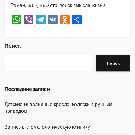
Роман, 1967, 480 стр. поиск смысла жизни
W
Vi
T
V
O
О
h
b
el
K
d
тп
at
er
e
n
р
s
gr
o
а
Поиск
A
a
kl
в
Поиск
p
m
a
и
p
ss
ть
ni
Последние записи
ki
Детские инвалидные кресла-коляски с ручным
приводом
Запись в стоматологическую клинику