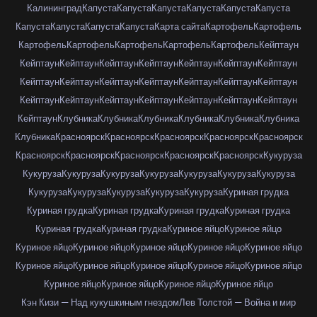
Калининград
Капуста
Капуста
Капуста
Капуста
Капуста
Капуста
Капуста
Капуста
Капуста
Капуста
Карта сайта
Картофель
Картофель
Картофель
Картофель
Картофель
Картофель
Картофель
Кейптаун
Кейптаун
Кейптаун
Кейптаун
Кейптаун
Кейптаун
Кейптаун
Кейптаун
Кейптаун
Кейптаун
Кейптаун
Кейптаун
Кейптаун
Кейптаун
Кейптаун
Кейптаун
Кейптаун
Кейптаун
Кейптаун
Кейптаун
Кейптаун
Кейптаун
Кейптаун
Клубника
Клубника
Клубника
Клубника
Клубника
Клубника
Клубника
Красноярск
Красноярск
Красноярск
Красноярск
Красноярск
Красноярск
Красноярск
Красноярск
Красноярск
Красноярск
Кукуруза
Кукуруза
Кукуруза
Кукуруза
Кукуруза
Кукуруза
Кукуруза
Кукуруза
Кукуруза
Кукуруза
Кукуруза
Кукуруза
Кукуруза
Куриная грудка
Куриная грудка
Куриная грудка
Куриная грудка
Куриная грудка
Куриная грудка
Куриная грудка
Куриное яйцо
Куриное яйцо
Куриное яйцо
Куриное яйцо
Куриное яйцо
Куриное яйцо
Куриное яйцо
Куриное яйцо
Куриное яйцо
Куриное яйцо
Куриное яйцо
Куриное яйцо
Куриное яйцо
Куриное яйцо
Куриное яйцо
Куриное яйцо
Кэн Кизи — Над кукушкиным гнездом
Лев Толстой — Война и мир