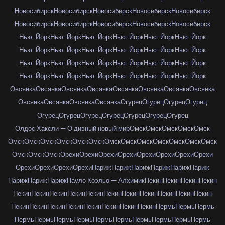
Новосибирск
Новосибирск
Новосибирск
Новосибирск
Новосибирск
Новосибирск
Новосибирск
Новосибирск
Новосибирск
Новосибирск
Нью-Йорк
Нью-Йорк
Нью-Йорк
Нью-Йорк
Нью-Йорк
Нью-Йорк
Нью-Йорк
Нью-Йорк
Нью-Йорк
Нью-Йорк
Нью-Йорк
Нью-Йорк
Нью-Йорк
Нью-Йорк
Нью-Йорк
Нью-Йорк
Нью-Йорк
Нью-Йорк
Нью-Йорк
Нью-Йорк
Нью-Йорк
Нью-Йорк
Нью-Йорк
Нью-Йорк
Овсянка
Овсянка
Овсянка
Овсянка
Овсянка
Овсянка
Овсянка
Овсянка
Овсянка
Овсянка
Овсянка
Овсянка
Огурец
Огурец
Огурец
Огурец
Огурец
Огурец
Огурец
Огурец
Огурец
Огурец
Огурец
Олдос Хаксли — О дивный новый мир
Омск
Омск
Омск
Омск
Омск
Омск
Омск
Омск
Омск
Омск
Омск
Омск
Омск
Омск
Омск
Омск
Омск
Омск
Омск
Омск
Омск
Орехи
Орехи
Орехи
Орехи
Орехи
Орехи
Орехи
Орехи
Орехи
Орехи
Орехи
Орехи
Париж
Париж
Париж
Париж
Париж
Париж
Париж
Париж
Париж
Пауло Коэльо — Алхимик
Пекин
Пекин
Пекин
Пекин
Пекин
Пекин
Пекин
Пекин
Пекин
Пекин
Пекин
Пекин
Пекин
Пекин
Пекин
Пекин
Пекин
Пекин
Пекин
Пекин
Пекин
Пекин
Пекин
Пермь
Пермь
Пермь
Пермь
Пермь
Пермь
Пермь
Пермь
Пермь
Пермь
Пермь
Пермь
Пермь