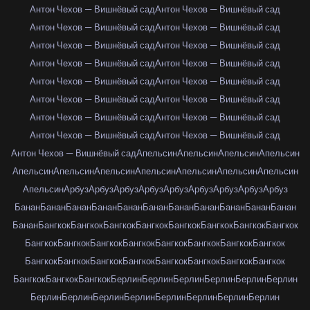
Антон Чехов — Вишнёвый сад
Антон Чехов — Вишнёвый сад
Антон Чехов — Вишнёвый сад
Антон Чехов — Вишнёвый сад
Антон Чехов — Вишнёвый сад
Антон Чехов — Вишнёвый сад
Антон Чехов — Вишнёвый сад
Антон Чехов — Вишнёвый сад
Антон Чехов — Вишнёвый сад
Антон Чехов — Вишнёвый сад
Антон Чехов — Вишнёвый сад
Антон Чехов — Вишнёвый сад
Антон Чехов — Вишнёвый сад
Антон Чехов — Вишнёвый сад
Антон Чехов — Вишнёвый сад
Антон Чехов — Вишнёвый сад
Антон Чехов — Вишнёвый сад
Апельсин
Апельсин
Апельсин
Апельсин
Апельсин
Апельсин
Апельсин
Апельсин
Апельсин
Апельсин
Апельсин
Апельсин
Арбуз
Арбуз
Арбуз
Арбуз
Арбуз
Арбуз
Арбуз
Арбуз
Арбуз
Банан
Банан
Банан
Банан
Банан
Банан
Банан
Банан
Банан
Банан
Банан
Банан
Бангкок
Бангкок
Бангкок
Бангкок
Бангкок
Бангкок
Бангкок
Бангкок
Бангкок
Бангкок
Бангкок
Бангкок
Бангкок
Бангкок
Бангкок
Бангкок
Бангкок
Бангкок
Бангкок
Бангкок
Бангкок
Бангкок
Бангкок
Бангкок
Бангкок
Бангкок
Бангкок
Берлин
Берлин
Берлин
Берлин
Берлин
Берлин
Берлин
Берлин
Берлин
Берлин
Берлин
Берлин
Берлин
Берлин