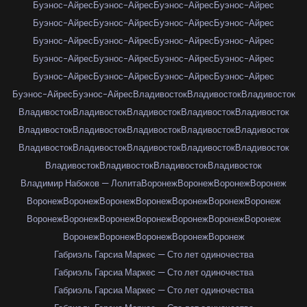
Буэнос-Айрес
Буэнос-Айрес
Буэнос-Айрес
Буэнос-Айрес
Буэнос-Айрес
Буэнос-Айрес
Буэнос-Айрес
Буэнос-Айрес
Буэнос-Айрес
Буэнос-Айрес
Буэнос-Айрес
Буэнос-Айрес
Буэнос-Айрес
Буэнос-Айрес
Буэнос-Айрес
Буэнос-Айрес
Буэнос-Айрес
Буэнос-Айрес
Буэнос-Айрес
Буэнос-Айрес
Буэнос-Айрес
Буэнос-Айрес
Владивосток
Владивосток
Владивосток
Владивосток
Владивосток
Владивосток
Владивосток
Владивосток
Владивосток
Владивосток
Владивосток
Владивосток
Владивосток
Владивосток
Владивосток
Владивосток
Владивосток
Владивосток
Владивосток
Владивосток
Владивосток
Владивосток
Владимир Набоков — Лолита
Воронеж
Воронеж
Воронеж
Воронеж
Воронеж
Воронеж
Воронеж
Воронеж
Воронеж
Воронеж
Воронеж
Воронеж
Воронеж
Воронеж
Воронеж
Воронеж
Воронеж
Воронеж
Воронеж
Воронеж
Воронеж
Воронеж
Воронеж
Габриэль Гарсиа Маркес — Сто лет одиночества
Габриэль Гарсиа Маркес — Сто лет одиночества
Габриэль Гарсиа Маркес — Сто лет одиночества