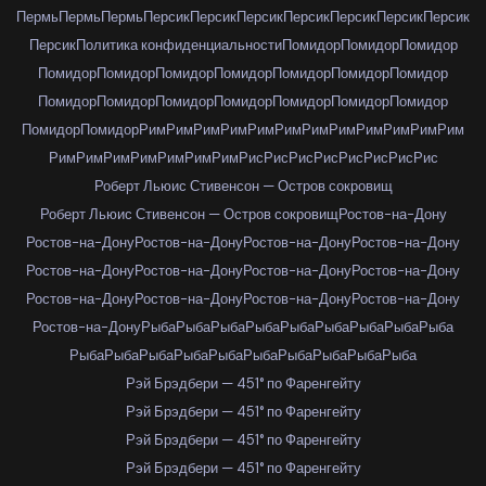
Пермь
Пермь
Пермь
Персик
Персик
Персик
Персик
Персик
Персик
Персик
Персик
Политика конфиденциальности
Помидор
Помидор
Помидор
Помидор
Помидор
Помидор
Помидор
Помидор
Помидор
Помидор
Помидор
Помидор
Помидор
Помидор
Помидор
Помидор
Помидор
Помидор
Помидор
Рим
Рим
Рим
Рим
Рим
Рим
Рим
Рим
Рим
Рим
Рим
Рим
Рим
Рим
Рим
Рим
Рим
Рим
Рим
Рис
Рис
Рис
Рис
Рис
Рис
Рис
Рис
Роберт Льюис Стивенсон — Остров сокровищ
Роберт Льюис Стивенсон — Остров сокровищ
Ростов-на-Дону
Ростов-на-Дону
Ростов-на-Дону
Ростов-на-Дону
Ростов-на-Дону
Ростов-на-Дону
Ростов-на-Дону
Ростов-на-Дону
Ростов-на-Дону
Ростов-на-Дону
Ростов-на-Дону
Ростов-на-Дону
Ростов-на-Дону
Ростов-на-Дону
Рыба
Рыба
Рыба
Рыба
Рыба
Рыба
Рыба
Рыба
Рыба
Рыба
Рыба
Рыба
Рыба
Рыба
Рыба
Рыба
Рыба
Рыба
Рыба
Рэй Брэдбери — 451° по Фаренгейту
Рэй Брэдбери — 451° по Фаренгейту
Рэй Брэдбери — 451° по Фаренгейту
Рэй Брэдбери — 451° по Фаренгейту