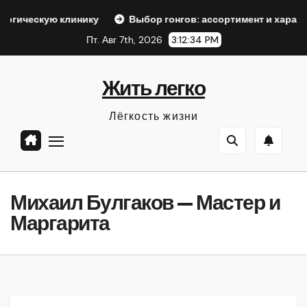
Перейти
линику
Выбор гонгов: ассортимент и характеристики
к
Пт. Авг 7th, 2026
3:12:36 PM
содержанию
Жить легко
Лёгкость жизни
Михаил Булгаков — Мастер и
Маргарита