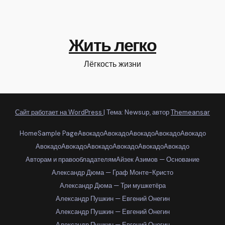
Жить легко
Лёгкость жизни
Сайт работает на WordPress
|
Тема: Newsup, автор
Themeansar
Home
Sample Page
Авокадо
Авокадо
Авокадо
Авокадо
Авокадо
Авокадо
Авокадо
Авокадо
Авокадо
Авокадо
Авокадо
Авторам и правообладателям
Айзек Азимов — Основание
Александр Дюма — Граф Монте-Кристо
Александр Дюма — Три мушкетёра
Александр Пушкин — Евгений Онегин
Александр Пушкин — Евгений Онегин
Александр Пушкин — Евгений Онегин