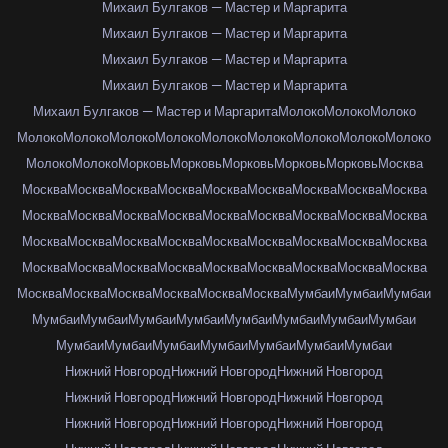
Михаил Булгаков — Мастер и Маргарита
Михаил Булгаков — Мастер и Маргарита
Михаил Булгаков — Мастер и Маргарита
Михаил Булгаков — Мастер и Маргарита
Михаил Булгаков — Мастер и Маргарита
Молоко
Молоко
Молоко
Молоко
Молоко
Молоко
Молоко
Молоко
Молоко
Молоко
Молоко
Молоко
Молоко
Молоко
Морковь
Морковь
Морковь
Морковь
Морковь
Москва
Москва
Москва
Москва
Москва
Москва
Москва
Москва
Москва
Москва
Москва
Москва
Москва
Москва
Москва
Москва
Москва
Москва
Москва
Москва
Москва
Москва
Москва
Москва
Москва
Москва
Москва
Москва
Москва
Москва
Москва
Москва
Москва
Москва
Москва
Москва
Москва
Москва
Москва
Москва
Москва
Москва
Москва
Мумбаи
Мумбаи
Мумбаи
Мумбаи
Мумбаи
Мумбаи
Мумбаи
Мумбаи
Мумбаи
Мумбаи
Мумбаи
Мумбаи
Мумбаи
Мумбаи
Мумбаи
Мумбаи
Мумбаи
Мумбаи
Нижний Новгород
Нижний Новгород
Нижний Новгород
Нижний Новгород
Нижний Новгород
Нижний Новгород
Нижний Новгород
Нижний Новгород
Нижний Новгород