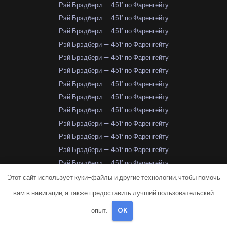
Рэй Брэдбери — 451° по Фаренгейту
Рэй Брэдбери — 451° по Фаренгейту
Рэй Брэдбери — 451° по Фаренгейту
Рэй Брэдбери — 451° по Фаренгейту
Рэй Брэдбери — 451° по Фаренгейту
Рэй Брэдбери — 451° по Фаренгейту
Рэй Брэдбери — 451° по Фаренгейту
Рэй Брэдбери — 451° по Фаренгейту
Рэй Брэдбери — 451° по Фаренгейту
Рэй Брэдбери — 451° по Фаренгейту
Рэй Брэдбери — 451° по Фаренгейту
Рэй Брэдбери — 451° по Фаренгейту
Рэй Брэдбери — 451° по Фаренгейту
Рэй Брэдбери — 451° по Фаренгейту
Этот сайт использует куки-файлы и другие технологии, чтобы помочь
Рэй Брэдбери — 451° по Фаренгейту
вам в навигации, а также предоставить лучший пользовательский
Рэй Брэдбери — 451° по Фаренгейту
опыт.
OK
Рэй Брэдбери — 451° по Фаренгейту