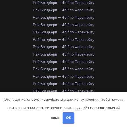
Рэй Брэдбери — 451° по Фаренгейту
Рэй Брэдбери — 451° по Фаренгейту
Рэй Брэдбери — 451° по Фаренгейту
Рэй Брэдбери — 451° по Фаренгейту
Рэй Брэдбери — 451° по Фаренгейту
Рэй Брэдбери — 451° по Фаренгейту
Рэй Брэдбери — 451° по Фаренгейту
Рэй Брэдбери — 451° по Фаренгейту
Рэй Брэдбери — 451° по Фаренгейту
Рэй Брэдбери — 451° по Фаренгейту
Рэй Брэдбери — 451° по Фаренгейту
Рэй Брэдбери — 451° по Фаренгейту
Рэй Брэдбери — 451° по Фаренгейту
Рэй Брэдбери — 451° по Фаренгейту
Этот сайт использует куки-файлы и другие технологии, чтобы помочь
Рэй Брэдбери — 451° по Фаренгейту
вам в навигации, а также предоставить лучший пользовательский
Рэй Брэдбери — 451° по Фаренгейту
опыт.
OK
Рэй Брэдбери — 451° по Фаренгейту