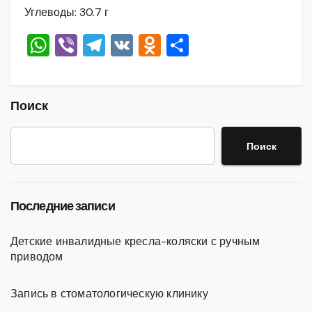
Углеводы: 30.7 г
W
Vi
T
V
O
О
h
b
el
K
d
тп
at
er
e
n
р
s
gr
o
а
Поиск
A
a
kl
в
Поиск
p
m
a
и
p
ss
ть
ni
Последние записи
ki
Детские инвалидные кресла-коляски с ручным
приводом
Запись в стоматологическую клинику