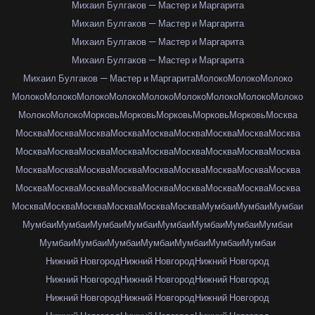
Михаил Булгаков — Мастер и Маргарита
Михаил Булгаков — Мастер и Маргарита
Михаил Булгаков — Мастер и Маргарита
Михаил Булгаков — Мастер и Маргарита
Михаил Булгаков — Мастер и Маргарита
Молоко
Молоко
Молоко
Молоко
Молоко
Молоко
Молоко
Молоко
Молоко
Молоко
Молоко
Молоко
Молоко
Молоко
Морковь
Морковь
Морковь
Морковь
Морковь
Москва
Москва
Москва
Москва
Москва
Москва
Москва
Москва
Москва
Москва
Москва
Москва
Москва
Москва
Москва
Москва
Москва
Москва
Москва
Москва
Москва
Москва
Москва
Москва
Москва
Москва
Москва
Москва
Москва
Москва
Москва
Москва
Москва
Москва
Москва
Москва
Москва
Москва
Москва
Москва
Москва
Москва
Москва
Мумбаи
Мумбаи
Мумбаи
Мумбаи
Мумбаи
Мумбаи
Мумбаи
Мумбаи
Мумбаи
Мумбаи
Мумбаи
Мумбаи
Мумбаи
Мумбаи
Мумбаи
Мумбаи
Мумбаи
Мумбаи
Нижний Новгород
Нижний Новгород
Нижний Новгород
Нижний Новгород
Нижний Новгород
Нижний Новгород
Нижний Новгород
Нижний Новгород
Нижний Новгород