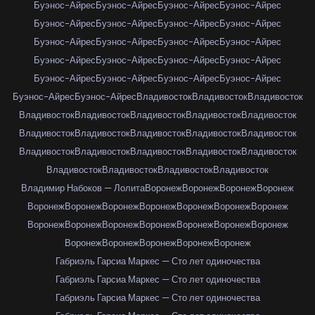
Буэнос-Айрес
Буэнос-Айрес
Буэнос-Айрес
Буэнос-Айрес
Буэнос-Айрес
Буэнос-Айрес
Буэнос-Айрес
Буэнос-Айрес
Буэнос-Айрес
Буэнос-Айрес
Буэнос-Айрес
Буэнос-Айрес
Буэнос-Айрес
Буэнос-Айрес
Буэнос-Айрес
Буэнос-Айрес
Буэнос-Айрес
Буэнос-Айрес
Буэнос-Айрес
Буэнос-Айрес
Буэнос-Айрес
Буэнос-Айрес
Владивосток
Владивосток
Владивосток
Владивосток
Владивосток
Владивосток
Владивосток
Владивосток
Владивосток
Владивосток
Владивосток
Владивосток
Владивосток
Владивосток
Владивосток
Владивосток
Владивосток
Владивосток
Владивосток
Владивосток
Владивосток
Владивосток
Владимир Набоков — Лолита
Воронеж
Воронеж
Воронеж
Воронеж
Воронеж
Воронеж
Воронеж
Воронеж
Воронеж
Воронеж
Воронеж
Воронеж
Воронеж
Воронеж
Воронеж
Воронеж
Воронеж
Воронеж
Воронеж
Воронеж
Воронеж
Воронеж
Воронеж
Габриэль Гарсиа Маркес — Сто лет одиночества
Габриэль Гарсиа Маркес — Сто лет одиночества
Габриэль Гарсиа Маркес — Сто лет одиночества