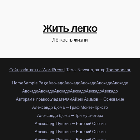
Жить легко
Лёгкость жизни
Сайт работает на WordPress
|
Тема: Newsup, автор
Themeansar
Home
Sample Page
Авокадо
Авокадо
Авокадо
Авокадо
Авокадо
Авокадо
Авокадо
Авокадо
Авокадо
Авокадо
Авокадо
Авторам и правообладателям
Айзек Азимов — Основание
Александр Дюма — Граф Монте-Кристо
Александр Дюма — Три мушкетёра
Александр Пушкин — Евгений Онегин
Александр Пушкин — Евгений Онегин
Александр Пушкин — Евгений Онегин