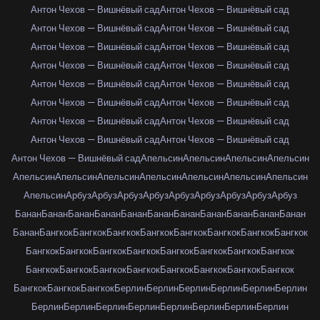
Антон Чехов — Вишнёвый сад
Антон Чехов — Вишнёвый сад
Антон Чехов — Вишнёвый сад
Антон Чехов — Вишнёвый сад
Антон Чехов — Вишнёвый сад
Антон Чехов — Вишнёвый сад
Антон Чехов — Вишнёвый сад
Антон Чехов — Вишнёвый сад
Антон Чехов — Вишнёвый сад
Антон Чехов — Вишнёвый сад
Антон Чехов — Вишнёвый сад
Антон Чехов — Вишнёвый сад
Антон Чехов — Вишнёвый сад
Антон Чехов — Вишнёвый сад
Антон Чехов — Вишнёвый сад
Антон Чехов — Вишнёвый сад
Антон Чехов — Вишнёвый сад
Апельсин
Апельсин
Апельсин
Апельсин
Апельсин
Апельсин
Апельсин
Апельсин
Апельсин
Апельсин
Апельсин
Апельсин
Арбуз
Арбуз
Арбуз
Арбуз
Арбуз
Арбуз
Арбуз
Арбуз
Арбуз
Банан
Банан
Банан
Банан
Банан
Банан
Банан
Банан
Банан
Банан
Банан
Банан
Бангкок
Бангкок
Бангкок
Бангкок
Бангкок
Бангкок
Бангкок
Бангкок
Бангкок
Бангкок
Бангкок
Бангкок
Бангкок
Бангкок
Бангкок
Бангкок
Бангкок
Бангкок
Бангкок
Бангкок
Бангкок
Бангкок
Бангкок
Бангкок
Бангкок
Бангкок
Бангкок
Берлин
Берлин
Берлин
Берлин
Берлин
Берлин
Берлин
Берлин
Берлин
Берлин
Берлин
Берлин
Берлин
Берлин