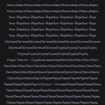
Новосибирск
Новосибирск
Новосибирск
Новосибирск
Новосибирск
Новосибирск
Новосибирск
Новосибирск
Новосибирск
Новосибирск
Нью-Йорк
Нью-Йорк
Нью-Йорк
Нью-Йорк
Нью-Йорк
Нью-Йорк
Нью-Йорк
Нью-Йорк
Нью-Йорк
Нью-Йорк
Нью-Йорк
Нью-Йорк
Нью-Йорк
Нью-Йорк
Нью-Йорк
Нью-Йорк
Нью-Йорк
Нью-Йорк
Нью-Йорк
Нью-Йорк
Нью-Йорк
Нью-Йорк
Нью-Йорк
Нью-Йорк
Овсянка
Овсянка
Овсянка
Овсянка
Овсянка
Овсянка
Овсянка
Овсянка
Овсянка
Овсянка
Овсянка
Овсянка
Огурец
Огурец
Огурец
Огурец
Огурец
Огурец
Огурец
Огурец
Огурец
Огурец
Огурец
Олдос Хаксли — О дивный новый мир
Омск
Омск
Омск
Омск
Омск
Омск
Омск
Омск
Омск
Омск
Омск
Омск
Омск
Омск
Омск
Омск
Омск
Омск
Омск
Омск
Омск
Орехи
Орехи
Орехи
Орехи
Орехи
Орехи
Орехи
Орехи
Орехи
Орехи
Орехи
Орехи
Париж
Париж
Париж
Париж
Париж
Париж
Париж
Париж
Париж
Пауло Коэльо — Алхимик
Пекин
Пекин
Пекин
Пекин
Пекин
Пекин
Пекин
Пекин
Пекин
Пекин
Пекин
Пекин
Пекин
Пекин
Пекин
Пекин
Пекин
Пекин
Пекин
Пекин
Пекин
Пекин
Пекин
Пермь
Пермь
Пермь
Пермь
Пермь
Пермь
Пермь
Пермь
Пермь
Пермь
Пермь
Пермь
Пермь