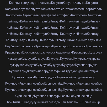
Калининград
Капуста
Капуста
Капуста
Капуста
Капуста
Капуста
Капуста
Капуста
Капуста
Капуста
Карта сайта
Картофель
Картофель
Картофель
Картофель
Картофель
Картофель
Картофель
Кейптаун
Кейптаун
Кейптаун
Кейптаун
Кейптаун
Кейптаун
Кейптаун
Кейптаун
Кейптаун
Кейптаун
Кейптаун
Кейптаун
Кейптаун
Кейптаун
Кейптаун
Кейптаун
Кейптаун
Кейптаун
Кейптаун
Кейптаун
Кейптаун
Кейптаун
Кейптаун
Клубника
Клубника
Клубника
Клубника
Клубника
Клубника
Клубника
Красноярск
Красноярск
Красноярск
Красноярск
Красноярск
Красноярск
Красноярск
Красноярск
Красноярск
Красноярск
Кукуруза
Кукуруза
Кукуруза
Кукуруза
Кукуруза
Кукуруза
Кукуруза
Кукуруза
Кукуруза
Кукуруза
Кукуруза
Кукуруза
Кукуруза
Куриная грудка
Куриная грудка
Куриная грудка
Куриная грудка
Куриная грудка
Куриная грудка
Куриная грудка
Куриное яйцо
Куриное яйцо
Куриное яйцо
Куриное яйцо
Куриное яйцо
Куриное яйцо
Куриное яйцо
Куриное яйцо
Куриное яйцо
Куриное яйцо
Куриное яйцо
Куриное яйцо
Куриное яйцо
Куриное яйцо
Куриное яйцо
Куриное яйцо
Кэн Кизи — Над кукушкиным гнездом
Лев Толстой — Война и мир