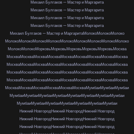
Михаил Булгаков — Мастер и Маргарита
Михаил Булгаков — Мастер и Маргарита
Михаил Булгаков — Мастер и Маргарита
Михаил Булгаков — Мастер и Маргарита
Михаил Булгаков — Мастер и Маргарита
Молоко
Молоко
Молоко
Молоко
Молоко
Молоко
Молоко
Молоко
Молоко
Молоко
Молоко
Молоко
Молоко
Молоко
Морковь
Морковь
Морковь
Морковь
Морковь
Москва
Москва
Москва
Москва
Москва
Москва
Москва
Москва
Москва
Москва
Москва
Москва
Москва
Москва
Москва
Москва
Москва
Москва
Москва
Москва
Москва
Москва
Москва
Москва
Москва
Москва
Москва
Москва
Москва
Москва
Москва
Москва
Москва
Москва
Москва
Москва
Москва
Москва
Москва
Москва
Москва
Москва
Москва
Мумбаи
Мумбаи
Мумбаи
Мумбаи
Мумбаи
Мумбаи
Мумбаи
Мумбаи
Мумбаи
Мумбаи
Мумбаи
Мумбаи
Мумбаи
Мумбаи
Мумбаи
Мумбаи
Мумбаи
Мумбаи
Нижний Новгород
Нижний Новгород
Нижний Новгород
Нижний Новгород
Нижний Новгород
Нижний Новгород
Нижний Новгород
Нижний Новгород
Нижний Новгород