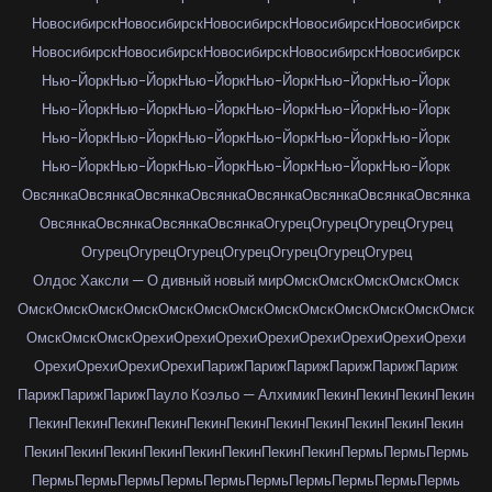
Новосибирск
Новосибирск
Новосибирск
Новосибирск
Новосибирск
Новосибирск
Новосибирск
Новосибирск
Новосибирск
Новосибирск
Нью-Йорк
Нью-Йорк
Нью-Йорк
Нью-Йорк
Нью-Йорк
Нью-Йорк
Нью-Йорк
Нью-Йорк
Нью-Йорк
Нью-Йорк
Нью-Йорк
Нью-Йорк
Нью-Йорк
Нью-Йорк
Нью-Йорк
Нью-Йорк
Нью-Йорк
Нью-Йорк
Нью-Йорк
Нью-Йорк
Нью-Йорк
Нью-Йорк
Нью-Йорк
Нью-Йорк
Овсянка
Овсянка
Овсянка
Овсянка
Овсянка
Овсянка
Овсянка
Овсянка
Овсянка
Овсянка
Овсянка
Овсянка
Огурец
Огурец
Огурец
Огурец
Огурец
Огурец
Огурец
Огурец
Огурец
Огурец
Огурец
Олдос Хаксли — О дивный новый мир
Омск
Омск
Омск
Омск
Омск
Омск
Омск
Омск
Омск
Омск
Омск
Омск
Омск
Омск
Омск
Омск
Омск
Омск
Омск
Омск
Омск
Орехи
Орехи
Орехи
Орехи
Орехи
Орехи
Орехи
Орехи
Орехи
Орехи
Орехи
Орехи
Париж
Париж
Париж
Париж
Париж
Париж
Париж
Париж
Париж
Пауло Коэльо — Алхимик
Пекин
Пекин
Пекин
Пекин
Пекин
Пекин
Пекин
Пекин
Пекин
Пекин
Пекин
Пекин
Пекин
Пекин
Пекин
Пекин
Пекин
Пекин
Пекин
Пекин
Пекин
Пекин
Пекин
Пермь
Пермь
Пермь
Пермь
Пермь
Пермь
Пермь
Пермь
Пермь
Пермь
Пермь
Пермь
Пермь