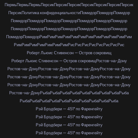
Пермь
Пермь
Пермь
Персик
Персик
Персик
Персик
Персик
Персик
Персик
Персик
Политика конфиденциальности
Помидор
Помидор
Помидор
Помидор
Помидор
Помидор
Помидор
Помидор
Помидор
Помидор
Помидор
Помидор
Помидор
Помидор
Помидор
Помидор
Помидор
Помидор
Помидор
Рим
Рим
Рим
Рим
Рим
Рим
Рим
Рим
Рим
Рим
Рим
Рим
Рим
Рим
Рим
Рим
Рим
Рим
Рим
Рис
Рис
Рис
Рис
Рис
Рис
Рис
Рис
Роберт Льюис Стивенсон — Остров сокровищ
Роберт Льюис Стивенсон — Остров сокровищ
Ростов-на-Дону
Ростов-на-Дону
Ростов-на-Дону
Ростов-на-Дону
Ростов-на-Дону
Ростов-на-Дону
Ростов-на-Дону
Ростов-на-Дону
Ростов-на-Дону
Ростов-на-Дону
Ростов-на-Дону
Ростов-на-Дону
Ростов-на-Дону
Ростов-на-Дону
Рыба
Рыба
Рыба
Рыба
Рыба
Рыба
Рыба
Рыба
Рыба
Рыба
Рыба
Рыба
Рыба
Рыба
Рыба
Рыба
Рыба
Рыба
Рыба
Рэй Брэдбери — 451° по Фаренгейту
Рэй Брэдбери — 451° по Фаренгейту
Рэй Брэдбери — 451° по Фаренгейту
Рэй Брэдбери — 451° по Фаренгейту