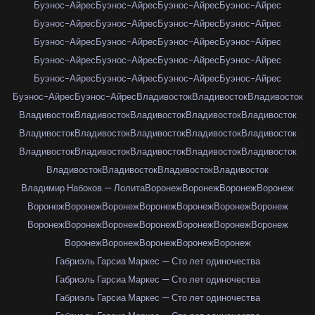
Буэнос-Айрес
Буэнос-Айрес
Буэнос-Айрес
Буэнос-Айрес
Буэнос-Айрес
Буэнос-Айрес
Буэнос-Айрес
Буэнос-Айрес
Буэнос-Айрес
Буэнос-Айрес
Буэнос-Айрес
Буэнос-Айрес
Буэнос-Айрес
Буэнос-Айрес
Буэнос-Айрес
Буэнос-Айрес
Буэнос-Айрес
Буэнос-Айрес
Буэнос-Айрес
Буэнос-Айрес
Буэнос-Айрес
Буэнос-Айрес
Владивосток
Владивосток
Владивосток
Владивосток
Владивосток
Владивосток
Владивосток
Владивосток
Владивосток
Владивосток
Владивосток
Владивосток
Владивосток
Владивосток
Владивосток
Владивосток
Владивосток
Владивосток
Владивосток
Владивосток
Владивосток
Владивосток
Владимир Набоков — Лолита
Воронеж
Воронеж
Воронеж
Воронеж
Воронеж
Воронеж
Воронеж
Воронеж
Воронеж
Воронеж
Воронеж
Воронеж
Воронеж
Воронеж
Воронеж
Воронеж
Воронеж
Воронеж
Воронеж
Воронеж
Воронеж
Воронеж
Воронеж
Габриэль Гарсиа Маркес — Сто лет одиночества
Габриэль Гарсиа Маркес — Сто лет одиночества
Габриэль Гарсиа Маркес — Сто лет одиночества