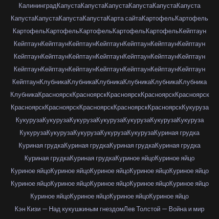
Калининград
Капуста
Капуста
Капуста
Капуста
Капуста
Капуста
Капуста
Капуста
Капуста
Капуста
Карта сайта
Картофель
Картофель
Картофель
Картофель
Картофель
Картофель
Картофель
Кейптаун
Кейптаун
Кейптаун
Кейптаун
Кейптаун
Кейптаун
Кейптаун
Кейптаун
Кейптаун
Кейптаун
Кейптаун
Кейптаун
Кейптаун
Кейптаун
Кейптаун
Кейптаун
Кейптаун
Кейптаун
Кейптаун
Кейптаун
Кейптаун
Кейптаун
Кейптаун
Клубника
Клубника
Клубника
Клубника
Клубника
Клубника
Клубника
Красноярск
Красноярск
Красноярск
Красноярск
Красноярск
Красноярск
Красноярск
Красноярск
Красноярск
Красноярск
Кукуруза
Кукуруза
Кукуруза
Кукуруза
Кукуруза
Кукуруза
Кукуруза
Кукуруза
Кукуруза
Кукуруза
Кукуруза
Кукуруза
Кукуруза
Куриная грудка
Куриная грудка
Куриная грудка
Куриная грудка
Куриная грудка
Куриная грудка
Куриная грудка
Куриное яйцо
Куриное яйцо
Куриное яйцо
Куриное яйцо
Куриное яйцо
Куриное яйцо
Куриное яйцо
Куриное яйцо
Куриное яйцо
Куриное яйцо
Куриное яйцо
Куриное яйцо
Куриное яйцо
Куриное яйцо
Куриное яйцо
Куриное яйцо
Кэн Кизи — Над кукушкиным гнездом
Лев Толстой — Война и мир