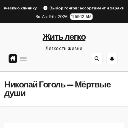
Перейти
инику
Выбор гонгов: ассортимент и характеристики
к
Вс. Авг 9th, 2026
11:59:13 AM
содержанию
Жить легко
Лёгкость жизни
Николай Гоголь — Мёртвые
души