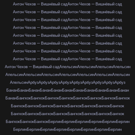
Антон Чехов — Вишнёвый сад
Антон Чехов — Вишнёвый сад
Антон Чехов — Вишнёвый сад
Антон Чехов — Вишнёвый сад
Антон Чехов — Вишнёвый сад
Антон Чехов — Вишнёвый сад
Антон Чехов — Вишнёвый сад
Антон Чехов — Вишнёвый сад
Антон Чехов — Вишнёвый сад
Антон Чехов — Вишнёвый сад
Антон Чехов — Вишнёвый сад
Антон Чехов — Вишнёвый сад
Антон Чехов — Вишнёвый сад
Антон Чехов — Вишнёвый сад
Антон Чехов — Вишнёвый сад
Антон Чехов — Вишнёвый сад
Антон Чехов — Вишнёвый сад
Апельсин
Апельсин
Апельсин
Апельсин
Апельсин
Апельсин
Апельсин
Апельсин
Апельсин
Апельсин
Апельсин
Апельсин
Арбуз
Арбуз
Арбуз
Арбуз
Арбуз
Арбуз
Арбуз
Арбуз
Арбуз
Банан
Банан
Банан
Банан
Банан
Банан
Банан
Банан
Банан
Банан
Банан
Банан
Бангкок
Бангкок
Бангкок
Бангкок
Бангкок
Бангкок
Бангкок
Бангкок
Бангкок
Бангкок
Бангкок
Бангкок
Бангкок
Бангкок
Бангкок
Бангкок
Бангкок
Бангкок
Бангкок
Бангкок
Бангкок
Бангкок
Бангкок
Бангкок
Бангкок
Бангкок
Бангкок
Берлин
Берлин
Берлин
Берлин
Берлин
Берлин
Берлин
Берлин
Берлин
Берлин
Берлин
Берлин
Берлин
Берлин