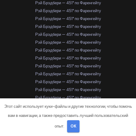
Рэй Брэдбери — 451° по Фаренгейту
Рэй Брэдбери — 451° по Фаренгейту
Рэй Брэдбери — 451° по Фаренгейту
Рэй Брэдбери — 451° по Фаренгейту
Рэй Брэдбери — 451° по Фаренгейту
Рэй Брэдбери — 451° по Фаренгейту
Рэй Брэдбери — 451° по Фаренгейту
Рэй Брэдбери — 451° по Фаренгейту
Рэй Брэдбери — 451° по Фаренгейту
Рэй Брэдбери — 451° по Фаренгейту
Рэй Брэдбери — 451° по Фаренгейту
Рэй Брэдбери — 451° по Фаренгейту
Рэй Брэдбери — 451° по Фаренгейту
Рэй Брэдбери — 451° по Фаренгейту
Этот сайт использует куки-файлы и другие технологии, чтобы помочь
Рэй Брэдбери — 451° по Фаренгейту
вам в навигации, а также предоставить лучший пользовательский
Рэй Брэдбери — 451° по Фаренгейту
опыт.
OK
Рэй Брэдбери — 451° по Фаренгейту