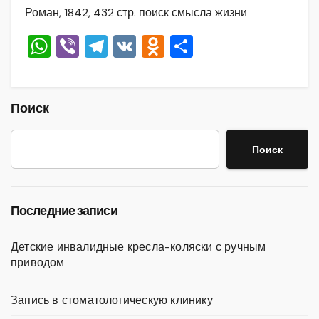
Роман, 1842, 432 стр. поиск смысла жизни
W
Vi
T
V
O
О
h
b
el
K
d
тп
at
er
e
n
р
s
gr
o
а
Поиск
A
a
kl
в
Поиск
p
m
a
и
p
ss
ть
ni
Последние записи
ki
Детские инвалидные кресла-коляски с ручным
приводом
Запись в стоматологическую клинику