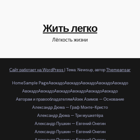
Жить легко
Лёгкость жизни
Сайт работает на WordPress
|
Тема: Newsup, автор
Themeansar
Home
Sample Page
Авокадо
Авокадо
Авокадо
Авокадо
Авокадо
Авокадо
Авокадо
Авокадо
Авокадо
Авокадо
Авокадо
Авторам и правообладателям
Айзек Азимов — Основание
Александр Дюма — Граф Монте-Кристо
Александр Дюма — Три мушкетёра
Александр Пушкин — Евгений Онегин
Александр Пушкин — Евгений Онегин
Александр Пушкин — Евгений Онегин