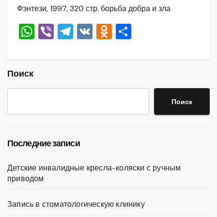
Фэнтези, 1997, 320 стр. борьба добра и зла
W
Vi
T
V
O
О
h
b
el
K
d
тп
at
er
e
n
р
s
gr
o
а
Поиск
A
a
kl
в
Поиск
p
m
a
и
p
ss
ть
ni
Последние записи
ki
Детские инвалидные кресла-коляски с ручным
приводом
Запись в стоматологическую клинику