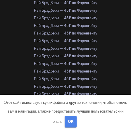
Рэй Брэдбери — 451° по Фаренгейту
Рэй Брэдбери — 451° по Фаренгейту
Рэй Брэдбери — 451° по Фаренгейту
Рэй Брэдбери — 451° по Фаренгейту
Рэй Брэдбери — 451° по Фаренгейту
Рэй Брэдбери — 451° по Фаренгейту
Рэй Брэдбери — 451° по Фаренгейту
Рэй Брэдбери — 451° по Фаренгейту
Рэй Брэдбери — 451° по Фаренгейту
Рэй Брэдбери — 451° по Фаренгейту
Рэй Брэдбери — 451° по Фаренгейту
Рэй Брэдбери — 451° по Фаренгейту
Рэй Брэдбери — 451° по Фаренгейту
Рэй Брэдбери — 451° по Фаренгейту
Этот сайт использует куки-файлы и другие технологии, чтобы помочь
Рэй Брэдбери — 451° по Фаренгейту
вам в навигации, а также предоставить лучший пользовательский
Рэй Брэдбери — 451° по Фаренгейту
опыт.
OK
Рэй Брэдбери — 451° по Фаренгейту