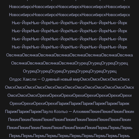
Новосибирск
Новосибирск
Новосибирск
Новосибирск
Новосибирск
Новосибирск
Новосибирск
Новосибирск
Новосибирск
Новосибирск
Нью-Йорк
Нью-Йорк
Нью-Йорк
Нью-Йорк
Нью-Йорк
Нью-Йорк
Нью-Йорк
Нью-Йорк
Нью-Йорк
Нью-Йорк
Нью-Йорк
Нью-Йорк
Нью-Йорк
Нью-Йорк
Нью-Йорк
Нью-Йорк
Нью-Йорк
Нью-Йорк
Нью-Йорк
Нью-Йорк
Нью-Йорк
Нью-Йорк
Нью-Йорк
Нью-Йорк
Овсянка
Овсянка
Овсянка
Овсянка
Овсянка
Овсянка
Овсянка
Овсянка
Овсянка
Овсянка
Овсянка
Овсянка
Огурец
Огурец
Огурец
Огурец
Огурец
Огурец
Огурец
Огурец
Огурец
Огурец
Огурец
Олдос Хаксли — О дивный новый мир
Омск
Омск
Омск
Омск
Омск
Омск
Омск
Омск
Омск
Омск
Омск
Омск
Омск
Омск
Омск
Омск
Омск
Омск
Омск
Омск
Омск
Орехи
Орехи
Орехи
Орехи
Орехи
Орехи
Орехи
Орехи
Орехи
Орехи
Орехи
Орехи
Париж
Париж
Париж
Париж
Париж
Париж
Париж
Париж
Париж
Пауло Коэльо — Алхимик
Пекин
Пекин
Пекин
Пекин
Пекин
Пекин
Пекин
Пекин
Пекин
Пекин
Пекин
Пекин
Пекин
Пекин
Пекин
Пекин
Пекин
Пекин
Пекин
Пекин
Пекин
Пекин
Пекин
Пермь
Пермь
Пермь
Пермь
Пермь
Пермь
Пермь
Пермь
Пермь
Пермь
Пермь
Пермь
Пермь