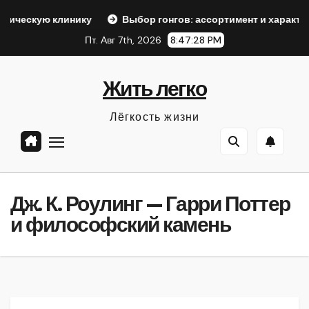
Перейти
 клинику
Выбор гонгов: ассортимент и характеристики
к
Пт. Авг 7th, 2026
8:47:29 PM
содержанию
Жить легко
Лёгкость жизни
Дж. К. Роулинг — Гарри Поттер
и философский камень