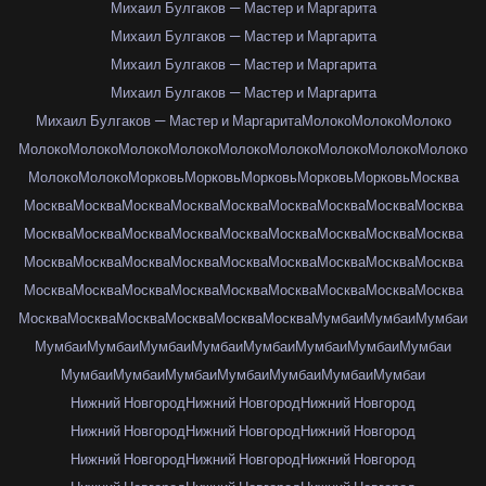
Михаил Булгаков — Мастер и Маргарита
Михаил Булгаков — Мастер и Маргарита
Михаил Булгаков — Мастер и Маргарита
Михаил Булгаков — Мастер и Маргарита
Михаил Булгаков — Мастер и Маргарита
Молоко
Молоко
Молоко
Молоко
Молоко
Молоко
Молоко
Молоко
Молоко
Молоко
Молоко
Молоко
Молоко
Молоко
Морковь
Морковь
Морковь
Морковь
Морковь
Москва
Москва
Москва
Москва
Москва
Москва
Москва
Москва
Москва
Москва
Москва
Москва
Москва
Москва
Москва
Москва
Москва
Москва
Москва
Москва
Москва
Москва
Москва
Москва
Москва
Москва
Москва
Москва
Москва
Москва
Москва
Москва
Москва
Москва
Москва
Москва
Москва
Москва
Москва
Москва
Москва
Москва
Москва
Мумбаи
Мумбаи
Мумбаи
Мумбаи
Мумбаи
Мумбаи
Мумбаи
Мумбаи
Мумбаи
Мумбаи
Мумбаи
Мумбаи
Мумбаи
Мумбаи
Мумбаи
Мумбаи
Мумбаи
Мумбаи
Нижний Новгород
Нижний Новгород
Нижний Новгород
Нижний Новгород
Нижний Новгород
Нижний Новгород
Нижний Новгород
Нижний Новгород
Нижний Новгород