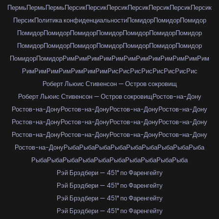
Пермь
Пермь
Пермь
Персик
Персик
Персик
Персик
Персик
Персик
Персик
Персик
Политика конфиденциальности
Помидор
Помидор
Помидор
Помидор
Помидор
Помидор
Помидор
Помидор
Помидор
Помидор
Помидор
Помидор
Помидор
Помидор
Помидор
Помидор
Помидор
Помидор
Помидор
Рим
Рим
Рим
Рим
Рим
Рим
Рим
Рим
Рим
Рим
Рим
Рим
Рим
Рим
Рим
Рим
Рим
Рим
Рим
Рис
Рис
Рис
Рис
Рис
Рис
Рис
Рис
Роберт Льюис Стивенсон — Остров сокровищ
Роберт Льюис Стивенсон — Остров сокровищ
Ростов-на-Дону
Ростов-на-Дону
Ростов-на-Дону
Ростов-на-Дону
Ростов-на-Дону
Ростов-на-Дону
Ростов-на-Дону
Ростов-на-Дону
Ростов-на-Дону
Ростов-на-Дону
Ростов-на-Дону
Ростов-на-Дону
Ростов-на-Дону
Ростов-на-Дону
Рыба
Рыба
Рыба
Рыба
Рыба
Рыба
Рыба
Рыба
Рыба
Рыба
Рыба
Рыба
Рыба
Рыба
Рыба
Рыба
Рыба
Рыба
Рыба
Рэй Брэдбери — 451° по Фаренгейту
Рэй Брэдбери — 451° по Фаренгейту
Рэй Брэдбери — 451° по Фаренгейту
Рэй Брэдбери — 451° по Фаренгейту