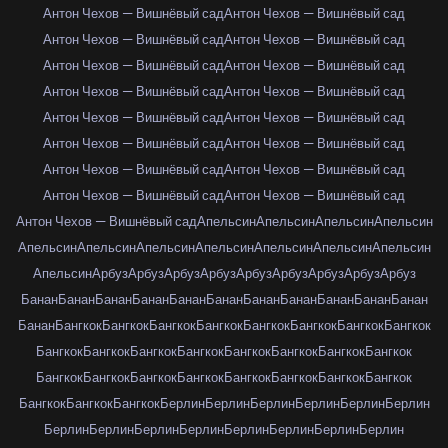
Антон Чехов — Вишнёвый сад
Антон Чехов — Вишнёвый сад
Антон Чехов — Вишнёвый сад
Антон Чехов — Вишнёвый сад
Антон Чехов — Вишнёвый сад
Антон Чехов — Вишнёвый сад
Антон Чехов — Вишнёвый сад
Антон Чехов — Вишнёвый сад
Антон Чехов — Вишнёвый сад
Антон Чехов — Вишнёвый сад
Антон Чехов — Вишнёвый сад
Антон Чехов — Вишнёвый сад
Антон Чехов — Вишнёвый сад
Антон Чехов — Вишнёвый сад
Антон Чехов — Вишнёвый сад
Антон Чехов — Вишнёвый сад
Антон Чехов — Вишнёвый сад
Апельсин
Апельсин
Апельсин
Апельсин
Апельсин
Апельсин
Апельсин
Апельсин
Апельсин
Апельсин
Апельсин
Апельсин
Арбуз
Арбуз
Арбуз
Арбуз
Арбуз
Арбуз
Арбуз
Арбуз
Арбуз
Банан
Банан
Банан
Банан
Банан
Банан
Банан
Банан
Банан
Банан
Банан
Банан
Бангкок
Бангкок
Бангкок
Бангкок
Бангкок
Бангкок
Бангкок
Бангкок
Бангкок
Бангкок
Бангкок
Бангкок
Бангкок
Бангкок
Бангкок
Бангкок
Бангкок
Бангкок
Бангкок
Бангкок
Бангкок
Бангкок
Бангкок
Бангкок
Бангкок
Бангкок
Бангкок
Берлин
Берлин
Берлин
Берлин
Берлин
Берлин
Берлин
Берлин
Берлин
Берлин
Берлин
Берлин
Берлин
Берлин