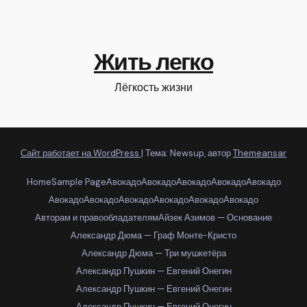
Жить легко
Лёгкость жизни
Сайт работает на WordPress
|
Тема: Newsup, автор
Themeansar
Home
Sample Page
Авокадо
Авокадо
Авокадо
Авокадо
Авокадо
Авокадо
Авокадо
Авокадо
Авокадо
Авокадо
Авокадо
Авторам и правообладателям
Айзек Азимов — Основание
Александр Дюма — Граф Монте-Кристо
Александр Дюма — Три мушкетёра
Александр Пушкин — Евгений Онегин
Александр Пушкин — Евгений Онегин
Александр Пушкин — Евгений Онегин