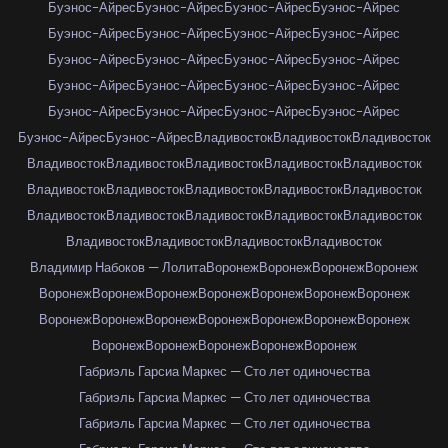
Буэнос-Айрес
Буэнос-Айрес
Буэнос-Айрес
Буэнос-Айрес
Буэнос-Айрес
Буэнос-Айрес
Буэнос-Айрес
Буэнос-Айрес
Буэнос-Айрес
Буэнос-Айрес
Буэнос-Айрес
Буэнос-Айрес
Буэнос-Айрес
Буэнос-Айрес
Буэнос-Айрес
Буэнос-Айрес
Буэнос-Айрес
Буэнос-Айрес
Буэнос-Айрес
Буэнос-Айрес
Буэнос-Айрес
Буэнос-Айрес
Владивосток
Владивосток
Владивосток
Владивосток
Владивосток
Владивосток
Владивосток
Владивосток
Владивосток
Владивосток
Владивосток
Владивосток
Владивосток
Владивосток
Владивосток
Владивосток
Владивосток
Владивосток
Владивосток
Владивосток
Владивосток
Владивосток
Владимир Набоков — Лолита
Воронеж
Воронеж
Воронеж
Воронеж
Воронеж
Воронеж
Воронеж
Воронеж
Воронеж
Воронеж
Воронеж
Воронеж
Воронеж
Воронеж
Воронеж
Воронеж
Воронеж
Воронеж
Воронеж
Воронеж
Воронеж
Воронеж
Воронеж
Габриэль Гарсиа Маркес — Сто лет одиночества
Габриэль Гарсиа Маркес — Сто лет одиночества
Габриэль Гарсиа Маркес — Сто лет одиночества