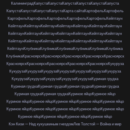
Калининград
Капуста
Капуста
Капуста
Капуста
Капуста
Капуста
Капуста
Капуста
Капуста
Капуста
Карта сайта
Картофель
Картофель
Картофель
Картофель
Картофель
Картофель
Картофель
Кейптаун
Кейптаун
Кейптаун
Кейптаун
Кейптаун
Кейптаун
Кейптаун
Кейптаун
Кейптаун
Кейптаун
Кейптаун
Кейптаун
Кейптаун
Кейптаун
Кейптаун
Кейптаун
Кейптаун
Кейптаун
Кейптаун
Кейптаун
Кейптаун
Кейптаун
Кейптаун
Клубника
Клубника
Клубника
Клубника
Клубника
Клубника
Клубника
Красноярск
Красноярск
Красноярск
Красноярск
Красноярск
Красноярск
Красноярск
Красноярск
Красноярск
Красноярск
Кукуруза
Кукуруза
Кукуруза
Кукуруза
Кукуруза
Кукуруза
Кукуруза
Кукуруза
Кукуруза
Кукуруза
Кукуруза
Кукуруза
Кукуруза
Куриная грудка
Куриная грудка
Куриная грудка
Куриная грудка
Куриная грудка
Куриная грудка
Куриная грудка
Куриное яйцо
Куриное яйцо
Куриное яйцо
Куриное яйцо
Куриное яйцо
Куриное яйцо
Куриное яйцо
Куриное яйцо
Куриное яйцо
Куриное яйцо
Куриное яйцо
Куриное яйцо
Куриное яйцо
Куриное яйцо
Куриное яйцо
Куриное яйцо
Кэн Кизи — Над кукушкиным гнездом
Лев Толстой — Война и мир