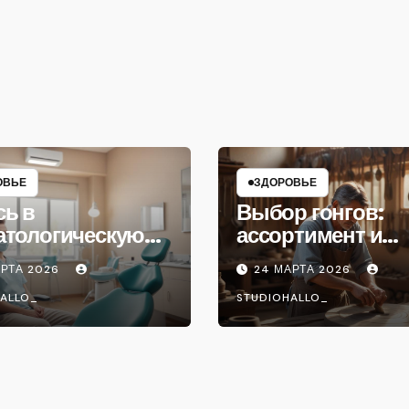
ОВЬЕ
ЗДОРОВЬЕ
сь в
Выбор гонгов:
атологическую
ассортимент и
ику
характеристики
АРТА 2026
24 МАРТА 2026
ALLO_
STUDIOHALLO_