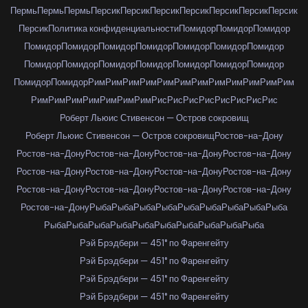
Пермь
Пермь
Пермь
Персик
Персик
Персик
Персик
Персик
Персик
Персик
Персик
Политика конфиденциальности
Помидор
Помидор
Помидор
Помидор
Помидор
Помидор
Помидор
Помидор
Помидор
Помидор
Помидор
Помидор
Помидор
Помидор
Помидор
Помидор
Помидор
Помидор
Помидор
Рим
Рим
Рим
Рим
Рим
Рим
Рим
Рим
Рим
Рим
Рим
Рим
Рим
Рим
Рим
Рим
Рим
Рим
Рим
Рис
Рис
Рис
Рис
Рис
Рис
Рис
Рис
Роберт Льюис Стивенсон — Остров сокровищ
Роберт Льюис Стивенсон — Остров сокровищ
Ростов-на-Дону
Ростов-на-Дону
Ростов-на-Дону
Ростов-на-Дону
Ростов-на-Дону
Ростов-на-Дону
Ростов-на-Дону
Ростов-на-Дону
Ростов-на-Дону
Ростов-на-Дону
Ростов-на-Дону
Ростов-на-Дону
Ростов-на-Дону
Ростов-на-Дону
Рыба
Рыба
Рыба
Рыба
Рыба
Рыба
Рыба
Рыба
Рыба
Рыба
Рыба
Рыба
Рыба
Рыба
Рыба
Рыба
Рыба
Рыба
Рыба
Рэй Брэдбери — 451° по Фаренгейту
Рэй Брэдбери — 451° по Фаренгейту
Рэй Брэдбери — 451° по Фаренгейту
Рэй Брэдбери — 451° по Фаренгейту