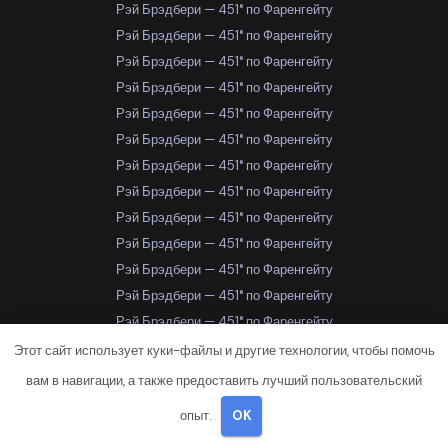
Рэй Брэдбери — 451° по Фаренгейту
Рэй Брэдбери — 451° по Фаренгейту
Рэй Брэдбери — 451° по Фаренгейту
Рэй Брэдбери — 451° по Фаренгейту
Рэй Брэдбери — 451° по Фаренгейту
Рэй Брэдбери — 451° по Фаренгейту
Рэй Брэдбери — 451° по Фаренгейту
Рэй Брэдбери — 451° по Фаренгейту
Рэй Брэдбери — 451° по Фаренгейту
Рэй Брэдбери — 451° по Фаренгейту
Рэй Брэдбери — 451° по Фаренгейту
Рэй Брэдбери — 451° по Фаренгейту
Рэй Брэдбери — 451° по Фаренгейту
Рэй Брэдбери — 451° по Фаренгейту
Этот сайт использует куки-файлы и другие технологии, чтобы помочь
Рэй Брэдбери — 451° по Фаренгейту
вам в навигации, а также предоставить лучший пользовательский
Рэй Брэдбери — 451° по Фаренгейту
опыт.
OK
Рэй Брэдбери — 451° по Фаренгейту