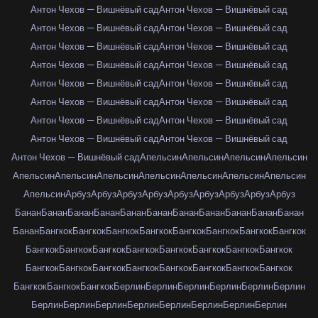
Антон Чехов — Вишнёвый сад
Антон Чехов — Вишнёвый сад
Антон Чехов — Вишнёвый сад
Антон Чехов — Вишнёвый сад
Антон Чехов — Вишнёвый сад
Антон Чехов — Вишнёвый сад
Антон Чехов — Вишнёвый сад
Антон Чехов — Вишнёвый сад
Антон Чехов — Вишнёвый сад
Антон Чехов — Вишнёвый сад
Антон Чехов — Вишнёвый сад
Антон Чехов — Вишнёвый сад
Антон Чехов — Вишнёвый сад
Антон Чехов — Вишнёвый сад
Антон Чехов — Вишнёвый сад
Антон Чехов — Вишнёвый сад
Антон Чехов — Вишнёвый сад
Апельсин
Апельсин
Апельсин
Апельсин
Апельсин
Апельсин
Апельсин
Апельсин
Апельсин
Апельсин
Апельсин
Апельсин
Арбуз
Арбуз
Арбуз
Арбуз
Арбуз
Арбуз
Арбуз
Арбуз
Арбуз
Банан
Банан
Банан
Банан
Банан
Банан
Банан
Банан
Банан
Банан
Банан
Банан
Бангкок
Бангкок
Бангкок
Бангкок
Бангкок
Бангкок
Бангкок
Бангкок
Бангкок
Бангкок
Бангкок
Бангкок
Бангкок
Бангкок
Бангкок
Бангкок
Бангкок
Бангкок
Бангкок
Бангкок
Бангкок
Бангкок
Бангкок
Бангкок
Бангкок
Бангкок
Бангкок
Берлин
Берлин
Берлин
Берлин
Берлин
Берлин
Берлин
Берлин
Берлин
Берлин
Берлин
Берлин
Берлин
Берлин