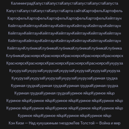
Калининград
Капуста
Капуста
Капуста
Капуста
Капуста
Капуста
Капуста
Капуста
Капуста
Капуста
Карта сайта
Картофель
Картофель
Картофель
Картофель
Картофель
Картофель
Картофель
Кейптаун
Кейптаун
Кейптаун
Кейптаун
Кейптаун
Кейптаун
Кейптаун
Кейптаун
Кейптаун
Кейптаун
Кейптаун
Кейптаун
Кейптаун
Кейптаун
Кейптаун
Кейптаун
Кейптаун
Кейптаун
Кейптаун
Кейптаун
Кейптаун
Кейптаун
Кейптаун
Клубника
Клубника
Клубника
Клубника
Клубника
Клубника
Клубника
Красноярск
Красноярск
Красноярск
Красноярск
Красноярск
Красноярск
Красноярск
Красноярск
Красноярск
Красноярск
Кукуруза
Кукуруза
Кукуруза
Кукуруза
Кукуруза
Кукуруза
Кукуруза
Кукуруза
Кукуруза
Кукуруза
Кукуруза
Кукуруза
Кукуруза
Куриная грудка
Куриная грудка
Куриная грудка
Куриная грудка
Куриная грудка
Куриная грудка
Куриная грудка
Куриное яйцо
Куриное яйцо
Куриное яйцо
Куриное яйцо
Куриное яйцо
Куриное яйцо
Куриное яйцо
Куриное яйцо
Куриное яйцо
Куриное яйцо
Куриное яйцо
Куриное яйцо
Куриное яйцо
Куриное яйцо
Куриное яйцо
Куриное яйцо
Кэн Кизи — Над кукушкиным гнездом
Лев Толстой — Война и мир