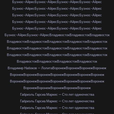
Буэнос-Айрес
Буэнос-Айрес
Буэнос-Айрес
Буэнос-Айрес
Буэнос-Айрес
Буэнос-Айрес
Буэнос-Айрес
Буэнос-Айрес
Буэнос-Айрес
Буэнос-Айрес
Буэнос-Айрес
Буэнос-Айрес
Буэнос-Айрес
Буэнос-Айрес
Буэнос-Айрес
Буэнос-Айрес
Буэнос-Айрес
Буэнос-Айрес
Буэнос-Айрес
Буэнос-Айрес
Буэнос-Айрес
Буэнос-Айрес
Владивосток
Владивосток
Владивосток
Владивосток
Владивосток
Владивосток
Владивосток
Владивосток
Владивосток
Владивосток
Владивосток
Владивосток
Владивосток
Владивосток
Владивосток
Владивосток
Владивосток
Владивосток
Владивосток
Владивосток
Владивосток
Владивосток
Владимир Набоков — Лолита
Воронеж
Воронеж
Воронеж
Воронеж
Воронеж
Воронеж
Воронеж
Воронеж
Воронеж
Воронеж
Воронеж
Воронеж
Воронеж
Воронеж
Воронеж
Воронеж
Воронеж
Воронеж
Воронеж
Воронеж
Воронеж
Воронеж
Воронеж
Габриэль Гарсиа Маркес — Сто лет одиночества
Габриэль Гарсиа Маркес — Сто лет одиночества
Габриэль Гарсиа Маркес — Сто лет одиночества