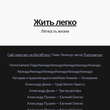
Жить легко
Лёгкость жизни
Сайт работает на WordPress
|
Тема: Newsup, автор
Themeansar
Home
Sample Page
Авокадо
Авокадо
Авокадо
Авокадо
Авокадо
Авокадо
Авокадо
Авокадо
Авокадо
Авокадо
Авокадо
Авторам и правообладателям
Айзек Азимов — Основание
Александр Дюма — Граф Монте-Кристо
Александр Дюма — Три мушкетёра
Александр Пушкин — Евгений Онегин
Александр Пушкин — Евгений Онегин
Александр Пушкин — Евгений Онегин