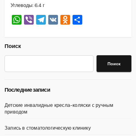
Углеводы: 6.4 г
W
Vi
T
V
O
О
h
b
el
K
d
тп
at
er
e
n
р
s
gr
o
а
Поиск
A
a
kl
в
Поиск
p
m
a
и
p
ss
ть
ni
Последние записи
ki
Детские инвалидные кресла-коляски с ручным
приводом
Запись в стоматологическую клинику