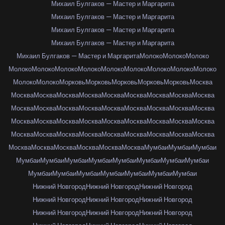
Михаил Булгаков — Мастер и Маргарита
Михаил Булгаков — Мастер и Маргарита
Михаил Булгаков — Мастер и Маргарита
Михаил Булгаков — Мастер и Маргарита
Михаил Булгаков — Мастер и Маргарита
Молоко
Молоко
Молоко
Молоко
Молоко
Молоко
Молоко
Молоко
Молоко
Молоко
Молоко
Молоко
Молоко
Молоко
Морковь
Морковь
Морковь
Морковь
Морковь
Москва
Москва
Москва
Москва
Москва
Москва
Москва
Москва
Москва
Москва
Москва
Москва
Москва
Москва
Москва
Москва
Москва
Москва
Москва
Москва
Москва
Москва
Москва
Москва
Москва
Москва
Москва
Москва
Москва
Москва
Москва
Москва
Москва
Москва
Москва
Москва
Москва
Москва
Москва
Москва
Москва
Москва
Москва
Мумбаи
Мумбаи
Мумбаи
Мумбаи
Мумбаи
Мумбаи
Мумбаи
Мумбаи
Мумбаи
Мумбаи
Мумбаи
Мумбаи
Мумбаи
Мумбаи
Мумбаи
Мумбаи
Мумбаи
Мумбаи
Нижний Новгород
Нижний Новгород
Нижний Новгород
Нижний Новгород
Нижний Новгород
Нижний Новгород
Нижний Новгород
Нижний Новгород
Нижний Новгород