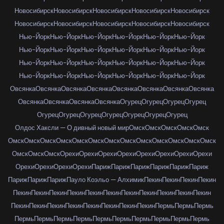
Новосибирск
Новосибирск
Новосибирск
Новосибирск
Новосибирск
Новосибирск
Новосибирск
Новосибирск
Новосибирск
Новосибирск
Нью-Йорк
Нью-Йорк
Нью-Йорк
Нью-Йорк
Нью-Йорк
Нью-Йорк
Нью-Йорк
Нью-Йорк
Нью-Йорк
Нью-Йорк
Нью-Йорк
Нью-Йорк
Нью-Йорк
Нью-Йорк
Нью-Йорк
Нью-Йорк
Нью-Йорк
Нью-Йорк
Нью-Йорк
Нью-Йорк
Нью-Йорк
Нью-Йорк
Нью-Йорк
Нью-Йорк
Овсянка
Овсянка
Овсянка
Овсянка
Овсянка
Овсянка
Овсянка
Овсянка
Овсянка
Овсянка
Овсянка
Овсянка
Огурец
Огурец
Огурец
Огурец
Огурец
Огурец
Огурец
Огурец
Огурец
Огурец
Огурец
Олдос Хаксли — О дивный новый мир
Омск
Омск
Омск
Омск
Омск
Омск
Омск
Омск
Омск
Омск
Омск
Омск
Омск
Омск
Омск
Омск
Омск
Омск
Омск
Омск
Омск
Орехи
Орехи
Орехи
Орехи
Орехи
Орехи
Орехи
Орехи
Орехи
Орехи
Орехи
Орехи
Париж
Париж
Париж
Париж
Париж
Париж
Париж
Париж
Париж
Пауло Коэльо — Алхимик
Пекин
Пекин
Пекин
Пекин
Пекин
Пекин
Пекин
Пекин
Пекин
Пекин
Пекин
Пекин
Пекин
Пекин
Пекин
Пекин
Пекин
Пекин
Пекин
Пекин
Пекин
Пекин
Пекин
Пермь
Пермь
Пермь
Пермь
Пермь
Пермь
Пермь
Пермь
Пермь
Пермь
Пермь
Пермь
Пермь