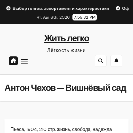
Перейти
онгов: ассортимент и характеристики
Оформление аккре
к
Чт. Авг 6th, 2026
7:59:33 PM
содержанию
Жить легко
Лёгкость жизни
Антон Чехов — Вишнёвый сад
Пьеса, 1904, 210 стр. жизнь, свобода, надежда