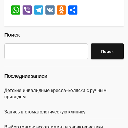
W
Vi
T
V
O
О
h
b
el
K
d
тп
at
er
e
n
р
s
gr
o
а
Поиск
A
a
kl
в
Поиск
p
m
a
и
p
ss
ть
ni
Последние записи
ki
Детские инвалидные кресла-коляски с ручным
приводом
Запись в стоматологическую клинику
Выбор гонгов: ассортимент и характеристики