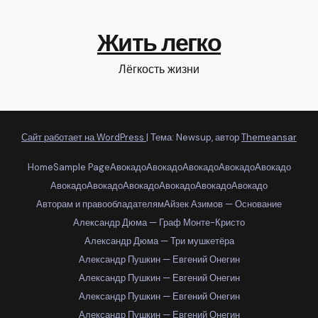
Жить легко
Лёгкость жизни
Сайт работает на WordPress
|
Тема: Newsup, автор
Themeansar
Home
Sample Page
Авокадо
Авокадо
Авокадо
Авокадо
Авокадо
Авокадо
Авокадо
Авокадо
Авокадо
Авокадо
Авокадо
Авторам и правообладателям
Айзек Азимов — Основание
Александр Дюма — Граф Монте-Кристо
Александр Дюма — Три мушкетёра
Александр Пушкин — Евгений Онегин
Александр Пушкин — Евгений Онегин
Александр Пушкин — Евгений Онегин
Александр Пушкин — Евгений Онегин