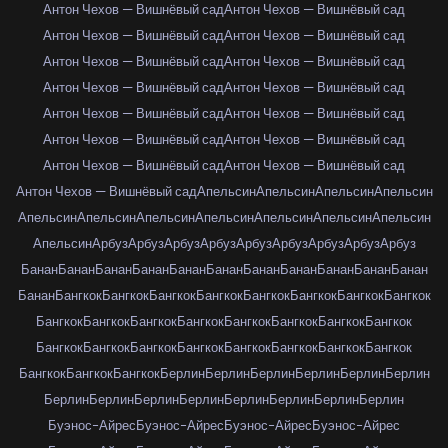
Антон Чехов — Вишнёвый сад
Антон Чехов — Вишнёвый сад
Антон Чехов — Вишнёвый сад
Антон Чехов — Вишнёвый сад
Антон Чехов — Вишнёвый сад
Антон Чехов — Вишнёвый сад
Антон Чехов — Вишнёвый сад
Антон Чехов — Вишнёвый сад
Антон Чехов — Вишнёвый сад
Антон Чехов — Вишнёвый сад
Антон Чехов — Вишнёвый сад
Антон Чехов — Вишнёвый сад
Антон Чехов — Вишнёвый сад
Антон Чехов — Вишнёвый сад
Антон Чехов — Вишнёвый сад
Апельсин
Апельсин
Апельсин
Апельсин
Апельсин
Апельсин
Апельсин
Апельсин
Апельсин
Апельсин
Апельсин
Апельсин
Арбуз
Арбуз
Арбуз
Арбуз
Арбуз
Арбуз
Арбуз
Арбуз
Арбуз
Банан
Банан
Банан
Банан
Банан
Банан
Банан
Банан
Банан
Банан
Банан
Банан
Бангкок
Бангкок
Бангкок
Бангкок
Бангкок
Бангкок
Бангкок
Бангкок
Бангкок
Бангкок
Бангкок
Бангкок
Бангкок
Бангкок
Бангкок
Бангкок
Бангкок
Бангкок
Бангкок
Бангкок
Бангкок
Бангкок
Бангкок
Бангкок
Бангкок
Бангкок
Бангкок
Берлин
Берлин
Берлин
Берлин
Берлин
Берлин
Берлин
Берлин
Берлин
Берлин
Берлин
Берлин
Берлин
Берлин
Буэнос-Айрес
Буэнос-Айрес
Буэнос-Айрес
Буэнос-Айрес