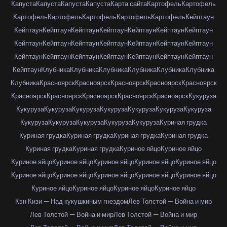
Капуста
Капуста
Капуста
Капуста
Карта сайта
Картофель
Картофель
Картофель
Картофель
Картофель
Картофель
Картофель
Кейптаун
Кейптаун
Кейптаун
Кейптаун
Кейптаун
Кейптаун
Кейптаун
Кейптаун
Кейптаун
Кейптаун
Кейптаун
Кейптаун
Кейптаун
Кейптаун
Кейптаун
Кейптаун
Кейптаун
Кейптаун
Кейптаун
Кейптаун
Кейптаун
Кейптаун
Кейптаун
Клубника
Клубника
Клубника
Клубника
Клубника
Клубника
Клубника
Красноярск
Красноярск
Красноярск
Красноярск
Красноярск
Красноярск
Красноярск
Красноярск
Красноярск
Красноярск
Кукуруза
Кукуруза
Кукуруза
Кукуруза
Кукуруза
Кукуруза
Кукуруза
Кукуруза
Кукуруза
Кукуруза
Кукуруза
Кукуруза
Кукуруза
Куриная грудка
Куриная грудка
Куриная грудка
Куриная грудка
Куриная грудка
Куриная грудка
Куриная грудка
Куриное яйцо
Куриное яйцо
Куриное яйцо
Куриное яйцо
Куриное яйцо
Куриное яйцо
Куриное яйцо
Куриное яйцо
Куриное яйцо
Куриное яйцо
Куриное яйцо
Куриное яйцо
Куриное яйцо
Куриное яйцо
Куриное яйцо
Куриное яйцо
Кэн Кизи — Над кукушкиным гнездом
Лев Толстой — Война и мир
Лев Толстой — Война и мир
Лев Толстой — Война и мир