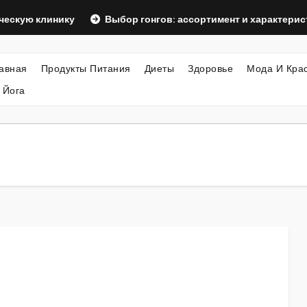
линику
Выбор гонгов: ассортимент и характеристики
авная
Продукты Питания
Диеты
Здоровье
Мода И Кра
 Йога