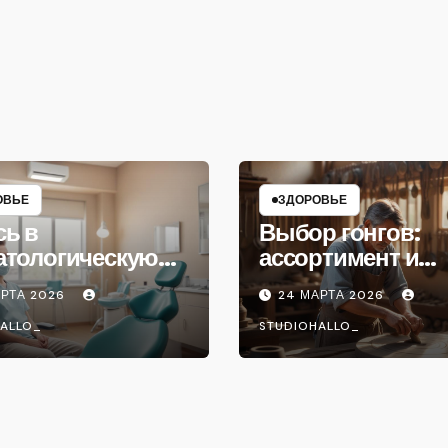
ОВЬЕ
ЗДОРОВЬЕ
сь в
Выбор гонгов:
атологическую
ассортимент и
ику
характеристики
АРТА 2026
24 МАРТА 2026
ALLO_
STUDIOHALLO_