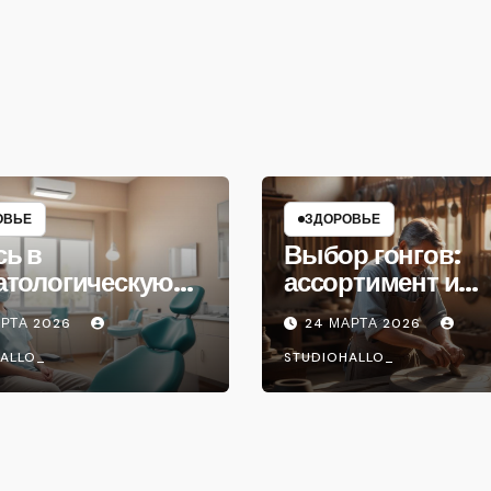
ОВЬЕ
ЗДОРОВЬЕ
сь в
Выбор гонгов:
атологическую
ассортимент и
ику
характеристики
АРТА 2026
24 МАРТА 2026
ALLO_
STUDIOHALLO_