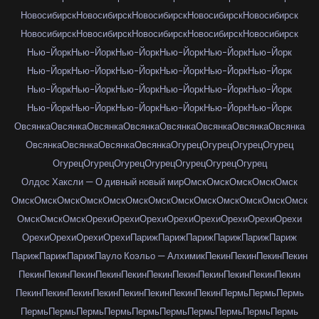
Новосибирск
Новосибирск
Новосибирск
Новосибирск
Новосибирск
Новосибирск
Новосибирск
Новосибирск
Новосибирск
Новосибирск
Нью-Йорк
Нью-Йорк
Нью-Йорк
Нью-Йорк
Нью-Йорк
Нью-Йорк
Нью-Йорк
Нью-Йорк
Нью-Йорк
Нью-Йорк
Нью-Йорк
Нью-Йорк
Нью-Йорк
Нью-Йорк
Нью-Йорк
Нью-Йорк
Нью-Йорк
Нью-Йорк
Нью-Йорк
Нью-Йорк
Нью-Йорк
Нью-Йорк
Нью-Йорк
Нью-Йорк
Овсянка
Овсянка
Овсянка
Овсянка
Овсянка
Овсянка
Овсянка
Овсянка
Овсянка
Овсянка
Овсянка
Овсянка
Огурец
Огурец
Огурец
Огурец
Огурец
Огурец
Огурец
Огурец
Огурец
Огурец
Огурец
Олдос Хаксли — О дивный новый мир
Омск
Омск
Омск
Омск
Омск
Омск
Омск
Омск
Омск
Омск
Омск
Омск
Омск
Омск
Омск
Омск
Омск
Омск
Омск
Омск
Омск
Орехи
Орехи
Орехи
Орехи
Орехи
Орехи
Орехи
Орехи
Орехи
Орехи
Орехи
Орехи
Париж
Париж
Париж
Париж
Париж
Париж
Париж
Париж
Париж
Пауло Коэльо — Алхимик
Пекин
Пекин
Пекин
Пекин
Пекин
Пекин
Пекин
Пекин
Пекин
Пекин
Пекин
Пекин
Пекин
Пекин
Пекин
Пекин
Пекин
Пекин
Пекин
Пекин
Пекин
Пекин
Пекин
Пермь
Пермь
Пермь
Пермь
Пермь
Пермь
Пермь
Пермь
Пермь
Пермь
Пермь
Пермь
Пермь