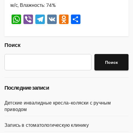
м/с, Влажность: 74%
W
Vi
T
V
O
О
h
b
el
K
d
тп
at
er
e
n
р
s
gr
o
а
Поиск
A
a
kl
в
Поиск
p
m
a
и
p
ss
ть
ni
Последние записи
ki
Детские инвалидные кресла-коляски с ручным
приводом
Запись в стоматологическую клинику