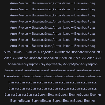
Антон Чехов — Вишнёвый сад
Антон Чехов — Вишнёвый сад
Антон Чехов — Вишнёвый сад
Антон Чехов — Вишнёвый сад
Антон Чехов — Вишнёвый сад
Антон Чехов — Вишнёвый сад
Антон Чехов — Вишнёвый сад
Антон Чехов — Вишнёвый сад
Антон Чехов — Вишнёвый сад
Антон Чехов — Вишнёвый сад
Антон Чехов — Вишнёвый сад
Антон Чехов — Вишнёвый сад
Антон Чехов — Вишнёвый сад
Антон Чехов — Вишнёвый сад
Антон Чехов — Вишнёвый сад
Антон Чехов — Вишнёвый сад
Антон Чехов — Вишнёвый сад
Апельсин
Апельсин
Апельсин
Апельсин
Апельсин
Апельсин
Апельсин
Апельсин
Апельсин
Апельсин
Апельсин
Апельсин
Арбуз
Арбуз
Арбуз
Арбуз
Арбуз
Арбуз
Арбуз
Арбуз
Арбуз
Банан
Банан
Банан
Банан
Банан
Банан
Банан
Банан
Банан
Банан
Банан
Банан
Бангкок
Бангкок
Бангкок
Бангкок
Бангкок
Бангкок
Бангкок
Бангкок
Бангкок
Бангкок
Бангкок
Бангкок
Бангкок
Бангкок
Бангкок
Бангкок
Бангкок
Бангкок
Бангкок
Бангкок
Бангкок
Бангкок
Бангкок
Бангкок
Бангкок
Бангкок
Бангкок
Берлин
Берлин
Берлин
Берлин
Берлин
Берлин
Берлин
Берлин
Берлин
Берлин
Берлин
Берлин
Берлин
Берлин