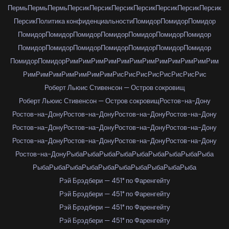
Пермь
Пермь
Пермь
Персик
Персик
Персик
Персик
Персик
Персик
Персик
Персик
Политика конфиденциальности
Помидор
Помидор
Помидор
Помидор
Помидор
Помидор
Помидор
Помидор
Помидор
Помидор
Помидор
Помидор
Помидор
Помидор
Помидор
Помидор
Помидор
Помидор
Помидор
Рим
Рим
Рим
Рим
Рим
Рим
Рим
Рим
Рим
Рим
Рим
Рим
Рим
Рим
Рим
Рим
Рим
Рим
Рим
Рис
Рис
Рис
Рис
Рис
Рис
Рис
Рис
Роберт Льюис Стивенсон — Остров сокровищ
Роберт Льюис Стивенсон — Остров сокровищ
Ростов-на-Дону
Ростов-на-Дону
Ростов-на-Дону
Ростов-на-Дону
Ростов-на-Дону
Ростов-на-Дону
Ростов-на-Дону
Ростов-на-Дону
Ростов-на-Дону
Ростов-на-Дону
Ростов-на-Дону
Ростов-на-Дону
Ростов-на-Дону
Ростов-на-Дону
Рыба
Рыба
Рыба
Рыба
Рыба
Рыба
Рыба
Рыба
Рыба
Рыба
Рыба
Рыба
Рыба
Рыба
Рыба
Рыба
Рыба
Рыба
Рыба
Рэй Брэдбери — 451° по Фаренгейту
Рэй Брэдбери — 451° по Фаренгейту
Рэй Брэдбери — 451° по Фаренгейту
Рэй Брэдбери — 451° по Фаренгейту