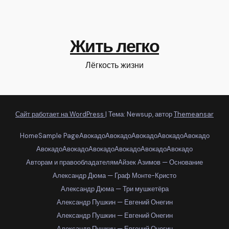
Жить легко
Лёгкость жизни
Сайт работает на WordPress
|
Тема: Newsup, автор
Themeansar
Home
Sample Page
Авокадо
Авокадо
Авокадо
Авокадо
Авокадо
Авокадо
Авокадо
Авокадо
Авокадо
Авокадо
Авокадо
Авторам и правообладателям
Айзек Азимов — Основание
Александр Дюма — Граф Монте-Кристо
Александр Дюма — Три мушкетёра
Александр Пушкин — Евгений Онегин
Александр Пушкин — Евгений Онегин
Александр Пушкин — Евгений Онегин