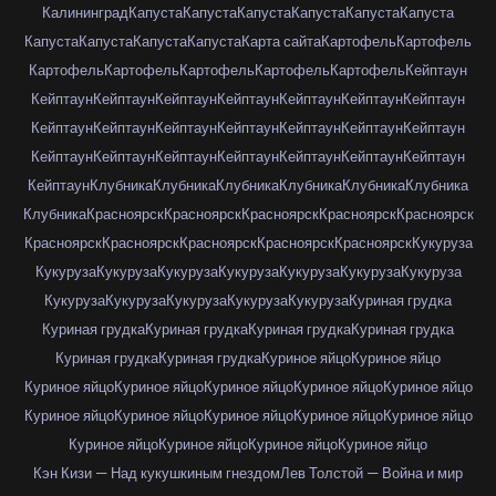
Калининград
Капуста
Капуста
Капуста
Капуста
Капуста
Капуста
Капуста
Капуста
Капуста
Капуста
Карта сайта
Картофель
Картофель
Картофель
Картофель
Картофель
Картофель
Картофель
Кейптаун
Кейптаун
Кейптаун
Кейптаун
Кейптаун
Кейптаун
Кейптаун
Кейптаун
Кейптаун
Кейптаун
Кейптаун
Кейптаун
Кейптаун
Кейптаун
Кейптаун
Кейптаун
Кейптаун
Кейптаун
Кейптаун
Кейптаун
Кейптаун
Кейптаун
Кейптаун
Клубника
Клубника
Клубника
Клубника
Клубника
Клубника
Клубника
Красноярск
Красноярск
Красноярск
Красноярск
Красноярск
Красноярск
Красноярск
Красноярск
Красноярск
Красноярск
Кукуруза
Кукуруза
Кукуруза
Кукуруза
Кукуруза
Кукуруза
Кукуруза
Кукуруза
Кукуруза
Кукуруза
Кукуруза
Кукуруза
Кукуруза
Куриная грудка
Куриная грудка
Куриная грудка
Куриная грудка
Куриная грудка
Куриная грудка
Куриная грудка
Куриное яйцо
Куриное яйцо
Куриное яйцо
Куриное яйцо
Куриное яйцо
Куриное яйцо
Куриное яйцо
Куриное яйцо
Куриное яйцо
Куриное яйцо
Куриное яйцо
Куриное яйцо
Куриное яйцо
Куриное яйцо
Куриное яйцо
Куриное яйцо
Кэн Кизи — Над кукушкиным гнездом
Лев Толстой — Война и мир