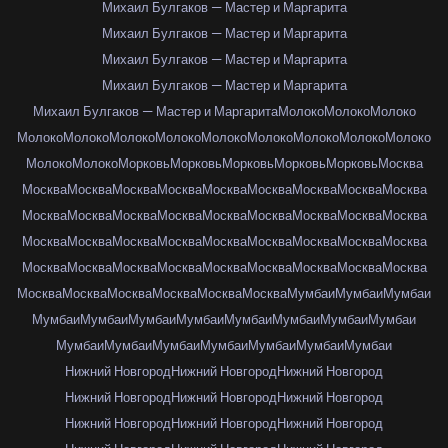
Михаил Булгаков — Мастер и Маргарита
Михаил Булгаков — Мастер и Маргарита
Михаил Булгаков — Мастер и Маргарита
Михаил Булгаков — Мастер и Маргарита
Михаил Булгаков — Мастер и Маргарита
Молоко
Молоко
Молоко
Молоко
Молоко
Молоко
Молоко
Молоко
Молоко
Молоко
Молоко
Молоко
Молоко
Молоко
Морковь
Морковь
Морковь
Морковь
Морковь
Москва
Москва
Москва
Москва
Москва
Москва
Москва
Москва
Москва
Москва
Москва
Москва
Москва
Москва
Москва
Москва
Москва
Москва
Москва
Москва
Москва
Москва
Москва
Москва
Москва
Москва
Москва
Москва
Москва
Москва
Москва
Москва
Москва
Москва
Москва
Москва
Москва
Москва
Москва
Москва
Москва
Москва
Москва
Мумбаи
Мумбаи
Мумбаи
Мумбаи
Мумбаи
Мумбаи
Мумбаи
Мумбаи
Мумбаи
Мумбаи
Мумбаи
Мумбаи
Мумбаи
Мумбаи
Мумбаи
Мумбаи
Мумбаи
Мумбаи
Нижний Новгород
Нижний Новгород
Нижний Новгород
Нижний Новгород
Нижний Новгород
Нижний Новгород
Нижний Новгород
Нижний Новгород
Нижний Новгород