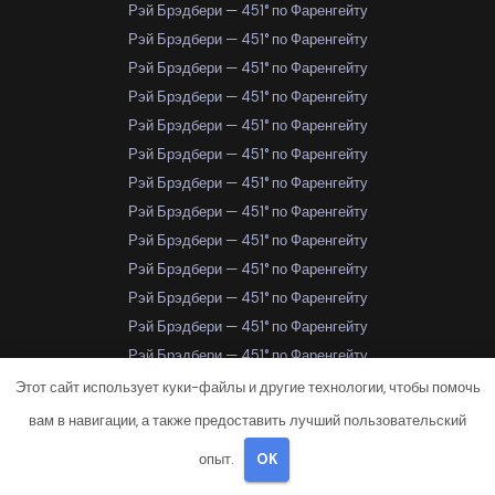
Рэй Брэдбери — 451° по Фаренгейту
Рэй Брэдбери — 451° по Фаренгейту
Рэй Брэдбери — 451° по Фаренгейту
Рэй Брэдбери — 451° по Фаренгейту
Рэй Брэдбери — 451° по Фаренгейту
Рэй Брэдбери — 451° по Фаренгейту
Рэй Брэдбери — 451° по Фаренгейту
Рэй Брэдбери — 451° по Фаренгейту
Рэй Брэдбери — 451° по Фаренгейту
Рэй Брэдбери — 451° по Фаренгейту
Рэй Брэдбери — 451° по Фаренгейту
Рэй Брэдбери — 451° по Фаренгейту
Рэй Брэдбери — 451° по Фаренгейту
Рэй Брэдбери — 451° по Фаренгейту
Этот сайт использует куки-файлы и другие технологии, чтобы помочь
Рэй Брэдбери — 451° по Фаренгейту
вам в навигации, а также предоставить лучший пользовательский
Рэй Брэдбери — 451° по Фаренгейту
опыт.
OK
Рэй Брэдбери — 451° по Фаренгейту