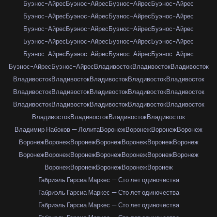
Буэнос-Айрес
Буэнос-Айрес
Буэнос-Айрес
Буэнос-Айрес
Буэнос-Айрес
Буэнос-Айрес
Буэнос-Айрес
Буэнос-Айрес
Буэнос-Айрес
Буэнос-Айрес
Буэнос-Айрес
Буэнос-Айрес
Буэнос-Айрес
Буэнос-Айрес
Буэнос-Айрес
Буэнос-Айрес
Буэнос-Айрес
Буэнос-Айрес
Буэнос-Айрес
Буэнос-Айрес
Буэнос-Айрес
Буэнос-Айрес
Владивосток
Владивосток
Владивосток
Владивосток
Владивосток
Владивосток
Владивосток
Владивосток
Владивосток
Владивосток
Владивосток
Владивосток
Владивосток
Владивосток
Владивосток
Владивосток
Владивосток
Владивосток
Владивосток
Владивосток
Владивосток
Владивосток
Владимир Набоков — Лолита
Воронеж
Воронеж
Воронеж
Воронеж
Воронеж
Воронеж
Воронеж
Воронеж
Воронеж
Воронеж
Воронеж
Воронеж
Воронеж
Воронеж
Воронеж
Воронеж
Воронеж
Воронеж
Воронеж
Воронеж
Воронеж
Воронеж
Воронеж
Габриэль Гарсиа Маркес — Сто лет одиночества
Габриэль Гарсиа Маркес — Сто лет одиночества
Габриэль Гарсиа Маркес — Сто лет одиночества