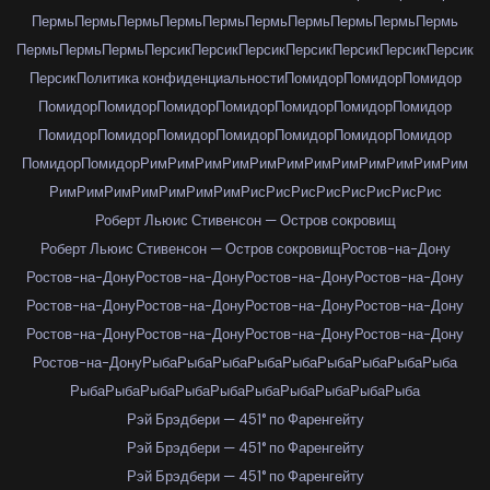
Пермь
Пермь
Пермь
Пермь
Пермь
Пермь
Пермь
Пермь
Пермь
Пермь
Пермь
Пермь
Пермь
Персик
Персик
Персик
Персик
Персик
Персик
Персик
Персик
Политика конфиденциальности
Помидор
Помидор
Помидор
Помидор
Помидор
Помидор
Помидор
Помидор
Помидор
Помидор
Помидор
Помидор
Помидор
Помидор
Помидор
Помидор
Помидор
Помидор
Помидор
Рим
Рим
Рим
Рим
Рим
Рим
Рим
Рим
Рим
Рим
Рим
Рим
Рим
Рим
Рим
Рим
Рим
Рим
Рим
Рис
Рис
Рис
Рис
Рис
Рис
Рис
Рис
Роберт Льюис Стивенсон — Остров сокровищ
Роберт Льюис Стивенсон — Остров сокровищ
Ростов-на-Дону
Ростов-на-Дону
Ростов-на-Дону
Ростов-на-Дону
Ростов-на-Дону
Ростов-на-Дону
Ростов-на-Дону
Ростов-на-Дону
Ростов-на-Дону
Ростов-на-Дону
Ростов-на-Дону
Ростов-на-Дону
Ростов-на-Дону
Ростов-на-Дону
Рыба
Рыба
Рыба
Рыба
Рыба
Рыба
Рыба
Рыба
Рыба
Рыба
Рыба
Рыба
Рыба
Рыба
Рыба
Рыба
Рыба
Рыба
Рыба
Рэй Брэдбери — 451° по Фаренгейту
Рэй Брэдбери — 451° по Фаренгейту
Рэй Брэдбери — 451° по Фаренгейту