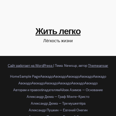
Жить легко
Лёгкость жизни
Сайт работает на WordPress
|
Тема: Newsup, автор
Themeansar
Home
Sample Page
Авокадо
Авокадо
Авокадо
Авокадо
Авокадо
Авокадо
Авокадо
Авокадо
Авокадо
Авокадо
Авокадо
Авторам и правообладателям
Айзек Азимов — Основание
Александр Дюма — Граф Монте-Кристо
Александр Дюма — Три мушкетёра
Александр Пушкин — Евгений Онегин