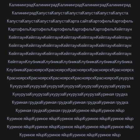
Калининград
Калининград
Калининград
Калининград
Калининград
Калининград
Капуста
Капуста
Капуста
Капуста
Капуста
Капуста
Капуста
Капуста
Капуста
Капуста
Карта сайта
Картофель
Картофель
Картофель
Картофель
Картофель
Картофель
Картофель
Кейптаун
Кейптаун
Кейптаун
Кейптаун
Кейптаун
Кейптаун
Кейптаун
Кейптаун
Кейптаун
Кейптаун
Кейптаун
Кейптаун
Кейптаун
Кейптаун
Кейптаун
Кейптаун
Кейптаун
Кейптаун
Кейптаун
Кейптаун
Кейптаун
Кейптаун
Кейптаун
Клубника
Клубника
Клубника
Клубника
Клубника
Клубника
Клубника
Красноярск
Красноярск
Красноярск
Красноярск
Красноярск
Красноярск
Красноярск
Красноярск
Красноярск
Красноярск
Кукуруза
Кукуруза
Кукуруза
Кукуруза
Кукуруза
Кукуруза
Кукуруза
Кукуруза
Кукуруза
Кукуруза
Кукуруза
Кукуруза
Кукуруза
Куриная грудка
Куриная грудка
Куриная грудка
Куриная грудка
Куриная грудка
Куриная грудка
Куриная грудка
Куриное яйцо
Куриное яйцо
Куриное яйцо
Куриное яйцо
Куриное яйцо
Куриное яйцо
Куриное яйцо
Куриное яйцо
Куриное яйцо
Куриное яйцо
Куриное яйцо
Куриное яйцо
Куриное яйцо
Куриное яйцо
Куриное яйцо
Куриное яйцо