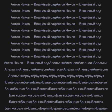
Антон Чехов — Вишнёвый сад
Антон Чехов — Вишнёвый сад
Антон Чехов — Вишнёвый сад
Антон Чехов — Вишнёвый сад
Антон Чехов — Вишнёвый сад
Антон Чехов — Вишнёвый сад
Антон Чехов — Вишнёвый сад
Антон Чехов — Вишнёвый сад
Антон Чехов — Вишнёвый сад
Антон Чехов — Вишнёвый сад
Антон Чехов — Вишнёвый сад
Антон Чехов — Вишнёвый сад
Антон Чехов — Вишнёвый сад
Антон Чехов — Вишнёвый сад
Антон Чехов — Вишнёвый сад
Антон Чехов — Вишнёвый сад
Антон Чехов — Вишнёвый сад
Антон Чехов — Вишнёвый сад
Антон Чехов — Вишнёвый сад
Апельсин
Апельсин
Апельсин
Апельсин
Апельсин
Апельсин
Апельсин
Апельсин
Апельсин
Апельсин
Апельсин
Апельсин
Арбуз
Арбуз
Арбуз
Арбуз
Арбуз
Арбуз
Арбуз
Арбуз
Арбуз
Банан
Банан
Банан
Банан
Банан
Банан
Банан
Банан
Банан
Банан
Банан
Банан
Бангкок
Бангкок
Бангкок
Бангкок
Бангкок
Бангкок
Бангкок
Бангкок
Бангкок
Бангкок
Бангкок
Бангкок
Бангкок
Бангкок
Бангкок
Бангкок
Бангкок
Бангкок
Бангкок
Бангкок
Бангкок
Бангкок
Бангкок
Бангкок
Бангкок
Бангкок
Бангкок
Берлин
Берлин
Берлин
Берлин
Берлин
Берлин