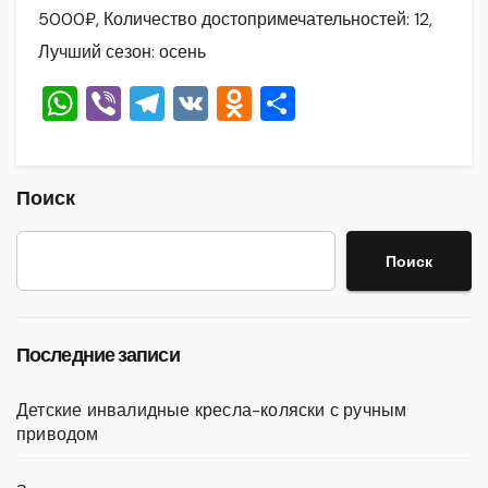
5000₽, Количество достопримечательностей: 12,
Лучший сезон: осень
W
Vi
T
V
O
О
h
b
el
K
d
тп
at
er
e
n
р
s
gr
o
а
Поиск
A
a
kl
в
Поиск
p
m
a
и
p
ss
ть
ni
Последние записи
ki
Детские инвалидные кресла-коляски с ручным
приводом