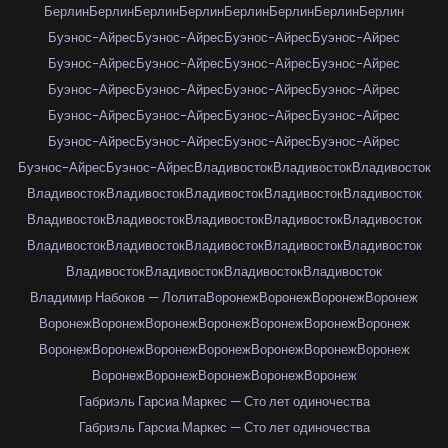
Берлин
Берлин
Берлин
Берлин
Берлин
Берлин
Берлин
Берлин
Буэнос-Айрес
Буэнос-Айрес
Буэнос-Айрес
Буэнос-Айрес
Буэнос-Айрес
Буэнос-Айрес
Буэнос-Айрес
Буэнос-Айрес
Буэнос-Айрес
Буэнос-Айрес
Буэнос-Айрес
Буэнос-Айрес
Буэнос-Айрес
Буэнос-Айрес
Буэнос-Айрес
Буэнос-Айрес
Буэнос-Айрес
Буэнос-Айрес
Буэнос-Айрес
Буэнос-Айрес
Буэнос-Айрес
Буэнос-Айрес
Владивосток
Владивосток
Владивосток
Владивосток
Владивосток
Владивосток
Владивосток
Владивосток
Владивосток
Владивосток
Владивосток
Владивосток
Владивосток
Владивосток
Владивосток
Владивосток
Владивосток
Владивосток
Владивосток
Владивосток
Владивосток
Владивосток
Владимир Набоков — Лолита
Воронеж
Воронеж
Воронеж
Воронеж
Воронеж
Воронеж
Воронеж
Воронеж
Воронеж
Воронеж
Воронеж
Воронеж
Воронеж
Воронеж
Воронеж
Воронеж
Воронеж
Воронеж
Воронеж
Воронеж
Воронеж
Воронеж
Воронеж
Габриэль Гарсиа Маркес — Сто лет одиночества
Габриэль Гарсиа Маркес — Сто лет одиночества