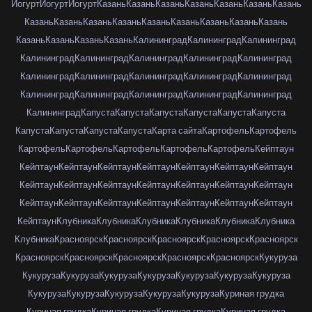
Йогурт
Йогурт
Йогурт
Казань
Казань
Казань
Казань
Казань
Казань
Казань
Казань
Казань
Казань
Казань
Казань
Казань
Казань
Казань
Казань
Казань
Казань
Казань
Казань
Калининград
Калининград
Калининград
Калининград
Калининград
Калининград
Калининград
Калининград
Калининград
Калининград
Калининград
Калининград
Калининград
Калининград
Калининград
Калининград
Калининград
Калининград
Калининград
Капуста
Капуста
Капуста
Капуста
Капуста
Капуста
Капуста
Капуста
Капуста
Капуста
Карта сайта
Картофель
Картофель
Картофель
Картофель
Картофель
Картофель
Картофель
Кейптаун
Кейптаун
Кейптаун
Кейптаун
Кейптаун
Кейптаун
Кейптаун
Кейптаун
Кейптаун
Кейптаун
Кейптаун
Кейптаун
Кейптаун
Кейптаун
Кейптаун
Кейптаун
Кейптаун
Кейптаун
Кейптаун
Кейптаун
Кейптаун
Кейптаун
Кейптаун
Клубника
Клубника
Клубника
Клубника
Клубника
Клубника
Клубника
Красноярск
Красноярск
Красноярск
Красноярск
Красноярск
Красноярск
Красноярск
Красноярск
Красноярск
Красноярск
Кукуруза
Кукуруза
Кукуруза
Кукуруза
Кукуруза
Кукуруза
Кукуруза
Кукуруза
Кукуруза
Кукуруза
Кукуруза
Кукуруза
Кукуруза
Куриная грудка
Куриная грудка
Куриная грудка
Куриная грудка
Куриная грудка