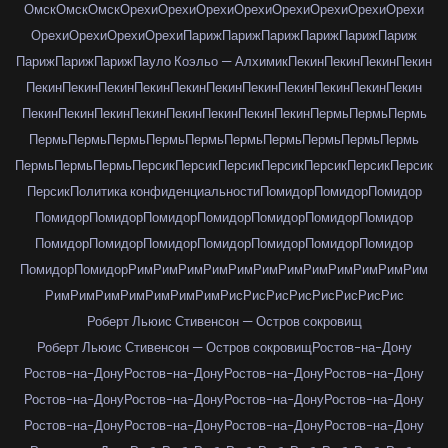
Омск
Омск
Омск
Орехи
Орехи
Орехи
Орехи
Орехи
Орехи
Орехи
Орехи
Орехи
Орехи
Орехи
Орехи
Париж
Париж
Париж
Париж
Париж
Париж
Париж
Париж
Париж
Пауло Коэльо — Алхимик
Пекин
Пекин
Пекин
Пекин
Пекин
Пекин
Пекин
Пекин
Пекин
Пекин
Пекин
Пекин
Пекин
Пекин
Пекин
Пекин
Пекин
Пекин
Пекин
Пекин
Пекин
Пекин
Пекин
Пермь
Пермь
Пермь
Пермь
Пермь
Пермь
Пермь
Пермь
Пермь
Пермь
Пермь
Пермь
Пермь
Пермь
Пермь
Пермь
Персик
Персик
Персик
Персик
Персик
Персик
Персик
Персик
Политика конфиденциальности
Помидор
Помидор
Помидор
Помидор
Помидор
Помидор
Помидор
Помидор
Помидор
Помидор
Помидор
Помидор
Помидор
Помидор
Помидор
Помидор
Помидор
Помидор
Помидор
Рим
Рим
Рим
Рим
Рим
Рим
Рим
Рим
Рим
Рим
Рим
Рим
Рим
Рим
Рим
Рим
Рим
Рим
Рим
Рис
Рис
Рис
Рис
Рис
Рис
Рис
Рис
Роберт Льюис Стивенсон — Остров сокровищ
Роберт Льюис Стивенсон — Остров сокровищ
Ростов-на-Дону
Ростов-на-Дону
Ростов-на-Дону
Ростов-на-Дону
Ростов-на-Дону
Ростов-на-Дону
Ростов-на-Дону
Ростов-на-Дону
Ростов-на-Дону
Ростов-на-Дону
Ростов-на-Дону
Ростов-на-Дону
Ростов-на-Дону