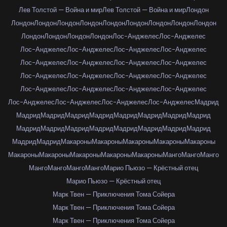
Лев Толстой — Война и мир
Лев Толстой — Война и мир
Лондон
Лондон
Лондон
Лондон
Лондон
Лондон
Лондон
Лондон
Лондон
Лондон
Лондон
Лондон
Лондон
Лондон
Лос-Анджелес
Лос-Анджелес
Лос-Анджелес
Лос-Анджелес
Лос-Анджелес
Лос-Анджелес
Лос-Анджелес
Лос-Анджелес
Лос-Анджелес
Лос-Анджелес
Лос-Анджелес
Лос-Анджелес
Лос-Анджелес
Лос-Анджелес
Лос-Анджелес
Лос-Анджелес
Лос-Анджелес
Лос-Анджелес
Лос-Анджелес
Лос-Анджелес
Лос-Анджелес
Лос-Анджелес
Мадрид
Мадрид
Мадрид
Мадрид
Мадрид
Мадрид
Мадрид
Мадрид
Мадрид
Мадрид
Мадрид
Мадрид
Мадрид
Мадрид
Мадрид
Мадрид
Мадрид
Мадрид
Мадрид
Макароны
Макароны
Макароны
Макароны
Макароны
Макароны
Макароны
Макароны
Макароны
Макароны
Манго
Манго
Манго
Манго
Манго
Манго
Манго
Марио Пьюзо — Крёстный отец
Марио Пьюзо — Крёстный отец
Марк Твен — Приключения Тома Сойера
Марк Твен — Приключения Тома Сойера
Марк Твен — Приключения Тома Сойера