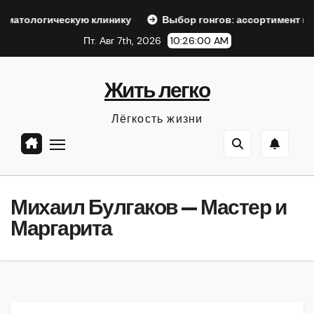
Перейти
скую клинику
Выбор гонгов: ассортимент и характеристи
к
Пт. Авг 7th, 2026
10:26:01 AM
содержанию
Жить легко
Лёгкость жизни
Михаил Булгаков — Мастер и
Маргарита