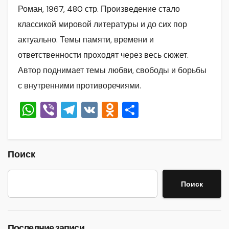
Роман, 1967, 480 стр. Произведение стало
классикой мировой литературы и до сих пор
актуально. Темы памяти, времени и
ответственности проходят через весь сюжет.
Автор поднимает темы любви, свободы и борьбы
с внутренними противоречиями.
W
Vi
T
V
O
О
h
b
el
K
d
тп
at
er
e
n
р
s
gr
o
а
Поиск
A
a
kl
в
Поиск
p
m
a
и
p
ss
ть
ni
Последние записи