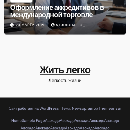
Оформление аккредитивов в
международной торговле
23 МАРТА 2026
STUDIOHALLO_
Жить легко
Лёгкость жизни
Сайт работает на WordPress
|
Тема: Newsup, автор
Themeansar
Home
Sample Page
Авокадо
Авокадо
Авокадо
Авокадо
Авокадо
Авокадо
Авокадо
Авокадо
Авокадо
Авокадо
Авокадо