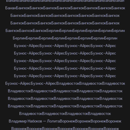
Банан
Банан
Банан
Банан
Банан
Банан
Банан
Банан
Банан
Банан
Банан
Банан
Бангкок
Бангкок
Бангкок
Бангкок
Бангкок
Бангкок
Бангкок
Бангкок
Бангкок
Бангкок
Бангкок
Бангкок
Бангкок
Бангкок
Бангкок
Бангкок
Бангкок
Бангкок
Бангкок
Бангкок
Бангкок
Бангкок
Бангкок
Бангкок
Бангкок
Бангкок
Бангкок
Берлин
Берлин
Берлин
Берлин
Берлин
Берлин
Берлин
Берлин
Берлин
Берлин
Берлин
Берлин
Берлин
Берлин
Буэнос-Айрес
Буэнос-Айрес
Буэнос-Айрес
Буэнос-Айрес
Буэнос-Айрес
Буэнос-Айрес
Буэнос-Айрес
Буэнос-Айрес
Буэнос-Айрес
Буэнос-Айрес
Буэнос-Айрес
Буэнос-Айрес
Буэнос-Айрес
Буэнос-Айрес
Буэнос-Айрес
Буэнос-Айрес
Буэнос-Айрес
Буэнос-Айрес
Буэнос-Айрес
Буэнос-Айрес
Буэнос-Айрес
Буэнос-Айрес
Владивосток
Владивосток
Владивосток
Владивосток
Владивосток
Владивосток
Владивосток
Владивосток
Владивосток
Владивосток
Владивосток
Владивосток
Владивосток
Владивосток
Владивосток
Владивосток
Владивосток
Владивосток
Владивосток
Владивосток
Владивосток
Владивосток
Владимир Набоков — Лолита
Воронеж
Воронеж
Воронеж
Воронеж
Воронеж
Воронеж
Воронеж
Воронеж
Воронеж
Воронеж
Воронеж