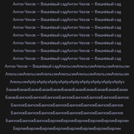
Антон Чехов — Вишнёвый сад
Антон Чехов — Вишнёвый сад
Антон Чехов — Вишнёвый сад
Антон Чехов — Вишнёвый сад
Антон Чехов — Вишнёвый сад
Антон Чехов — Вишнёвый сад
Антон Чехов — Вишнёвый сад
Антон Чехов — Вишнёвый сад
Антон Чехов — Вишнёвый сад
Антон Чехов — Вишнёвый сад
Антон Чехов — Вишнёвый сад
Антон Чехов — Вишнёвый сад
Антон Чехов — Вишнёвый сад
Антон Чехов — Вишнёвый сад
Антон Чехов — Вишнёвый сад
Антон Чехов — Вишнёвый сад
Антон Чехов — Вишнёвый сад
Апельсин
Апельсин
Апельсин
Апельсин
Апельсин
Апельсин
Апельсин
Апельсин
Апельсин
Апельсин
Апельсин
Апельсин
Арбуз
Арбуз
Арбуз
Арбуз
Арбуз
Арбуз
Арбуз
Арбуз
Арбуз
Банан
Банан
Банан
Банан
Банан
Банан
Банан
Банан
Банан
Банан
Банан
Банан
Бангкок
Бангкок
Бангкок
Бангкок
Бангкок
Бангкок
Бангкок
Бангкок
Бангкок
Бангкок
Бангкок
Бангкок
Бангкок
Бангкок
Бангкок
Бангкок
Бангкок
Бангкок
Бангкок
Бангкок
Бангкок
Бангкок
Бангкок
Бангкок
Бангкок
Бангкок
Бангкок
Берлин
Берлин
Берлин
Берлин
Берлин
Берлин
Берлин
Берлин
Берлин
Берлин
Берлин
Берлин
Берлин
Берлин