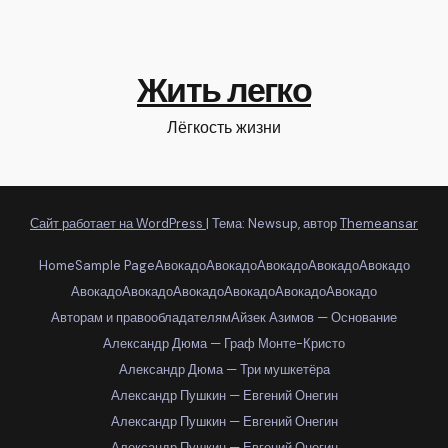
Жить легко
Лёгкость жизни
Сайт работает на WordPress
|
Тема: Newsup, автор
Themeansar
Home
Sample Page
Авокадо
Авокадо
Авокадо
Авокадо
Авокадо
Авокадо
Авокадо
Авокадо
Авокадо
Авокадо
Авокадо
Авторам и правообладателям
Айзек Азимов — Основание
Александр Дюма — Граф Монте-Кристо
Александр Дюма — Три мушкетёра
Александр Пушкин — Евгений Онегин
Александр Пушкин — Евгений Онегин
Александр Пушкин — Евгений Онегин