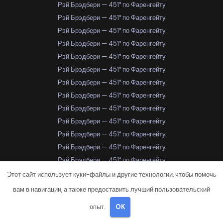
Рэй Брэдбери — 451° по Фаренгейту
Рэй Брэдбери — 451° по Фаренгейту
Рэй Брэдбери — 451° по Фаренгейту
Рэй Брэдбери — 451° по Фаренгейту
Рэй Брэдбери — 451° по Фаренгейту
Рэй Брэдбери — 451° по Фаренгейту
Рэй Брэдбери — 451° по Фаренгейту
Рэй Брэдбери — 451° по Фаренгейту
Рэй Брэдбери — 451° по Фаренгейту
Рэй Брэдбери — 451° по Фаренгейту
Рэй Брэдбери — 451° по Фаренгейту
Рэй Брэдбери — 451° по Фаренгейту
Рэй Брэдбери — 451° по Фаренгейту
Рэй Брэдбери — 451° по Фаренгейту
Этот сайт использует куки-файлы и другие технологии, чтобы помочь
Рэй Брэдбери — 451° по Фаренгейту
вам в навигации, а также предоставить лучший пользовательский
Рэй Брэдбери — 451° по Фаренгейту
опыт.
OK
Рэй Брэдбери — 451° по Фаренгейту