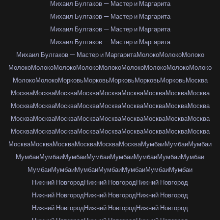
Михаил Булгаков — Мастер и Маргарита
Михаил Булгаков — Мастер и Маргарита
Михаил Булгаков — Мастер и Маргарита
Михаил Булгаков — Мастер и Маргарита
Михаил Булгаков — Мастер и Маргарита
Молоко
Молоко
Молоко
Молоко
Молоко
Молоко
Молоко
Молоко
Молоко
Молоко
Молоко
Молоко
Молоко
Молоко
Морковь
Морковь
Морковь
Морковь
Морковь
Москва
Москва
Москва
Москва
Москва
Москва
Москва
Москва
Москва
Москва
Москва
Москва
Москва
Москва
Москва
Москва
Москва
Москва
Москва
Москва
Москва
Москва
Москва
Москва
Москва
Москва
Москва
Москва
Москва
Москва
Москва
Москва
Москва
Москва
Москва
Москва
Москва
Москва
Москва
Москва
Москва
Москва
Москва
Мумбаи
Мумбаи
Мумбаи
Мумбаи
Мумбаи
Мумбаи
Мумбаи
Мумбаи
Мумбаи
Мумбаи
Мумбаи
Мумбаи
Мумбаи
Мумбаи
Мумбаи
Мумбаи
Мумбаи
Мумбаи
Нижний Новгород
Нижний Новгород
Нижний Новгород
Нижний Новгород
Нижний Новгород
Нижний Новгород
Нижний Новгород
Нижний Новгород
Нижний Новгород