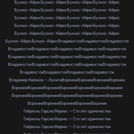
Буэнос-Айрес
Буэнос-Айрес
Буэнос-Айрес
Буэнос-Айрес
Буэнос-Айрес
Буэнос-Айрес
Буэнос-Айрес
Буэнос-Айрес
Буэнос-Айрес
Буэнос-Айрес
Буэнос-Айрес
Буэнос-Айрес
Буэнос-Айрес
Буэнос-Айрес
Буэнос-Айрес
Буэнос-Айрес
Буэнос-Айрес
Буэнос-Айрес
Буэнос-Айрес
Буэнос-Айрес
Буэнос-Айрес
Буэнос-Айрес
Владивосток
Владивосток
Владивосток
Владивосток
Владивосток
Владивосток
Владивосток
Владивосток
Владивосток
Владивосток
Владивосток
Владивосток
Владивосток
Владивосток
Владивосток
Владивосток
Владивосток
Владивосток
Владивосток
Владивосток
Владивосток
Владивосток
Владимир Набоков — Лолита
Воронеж
Воронеж
Воронеж
Воронеж
Воронеж
Воронеж
Воронеж
Воронеж
Воронеж
Воронеж
Воронеж
Воронеж
Воронеж
Воронеж
Воронеж
Воронеж
Воронеж
Воронеж
Воронеж
Воронеж
Воронеж
Воронеж
Воронеж
Габриэль Гарсиа Маркес — Сто лет одиночества
Габриэль Гарсиа Маркес — Сто лет одиночества
Габриэль Гарсиа Маркес — Сто лет одиночества