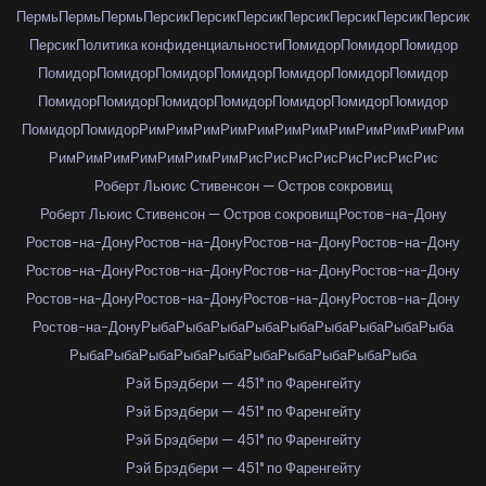
Пермь
Пермь
Пермь
Персик
Персик
Персик
Персик
Персик
Персик
Персик
Персик
Политика конфиденциальности
Помидор
Помидор
Помидор
Помидор
Помидор
Помидор
Помидор
Помидор
Помидор
Помидор
Помидор
Помидор
Помидор
Помидор
Помидор
Помидор
Помидор
Помидор
Помидор
Рим
Рим
Рим
Рим
Рим
Рим
Рим
Рим
Рим
Рим
Рим
Рим
Рим
Рим
Рим
Рим
Рим
Рим
Рим
Рис
Рис
Рис
Рис
Рис
Рис
Рис
Рис
Роберт Льюис Стивенсон — Остров сокровищ
Роберт Льюис Стивенсон — Остров сокровищ
Ростов-на-Дону
Ростов-на-Дону
Ростов-на-Дону
Ростов-на-Дону
Ростов-на-Дону
Ростов-на-Дону
Ростов-на-Дону
Ростов-на-Дону
Ростов-на-Дону
Ростов-на-Дону
Ростов-на-Дону
Ростов-на-Дону
Ростов-на-Дону
Ростов-на-Дону
Рыба
Рыба
Рыба
Рыба
Рыба
Рыба
Рыба
Рыба
Рыба
Рыба
Рыба
Рыба
Рыба
Рыба
Рыба
Рыба
Рыба
Рыба
Рыба
Рэй Брэдбери — 451° по Фаренгейту
Рэй Брэдбери — 451° по Фаренгейту
Рэй Брэдбери — 451° по Фаренгейту
Рэй Брэдбери — 451° по Фаренгейту