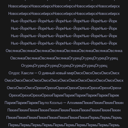
Новосибирск
Новосибирск
Новосибирск
Новосибирск
Новосибирск
Новосибирск
Новосибирск
Новосибирск
Новосибирск
Новосибирск
Нью-Йорк
Нью-Йорк
Нью-Йорк
Нью-Йорк
Нью-Йорк
Нью-Йорк
Нью-Йорк
Нью-Йорк
Нью-Йорк
Нью-Йорк
Нью-Йорк
Нью-Йорк
Нью-Йорк
Нью-Йорк
Нью-Йорк
Нью-Йорк
Нью-Йорк
Нью-Йорк
Нью-Йорк
Нью-Йорк
Нью-Йорк
Нью-Йорк
Нью-Йорк
Нью-Йорк
Овсянка
Овсянка
Овсянка
Овсянка
Овсянка
Овсянка
Овсянка
Овсянка
Овсянка
Овсянка
Овсянка
Овсянка
Огурец
Огурец
Огурец
Огурец
Огурец
Огурец
Огурец
Огурец
Огурец
Огурец
Огурец
Олдос Хаксли — О дивный новый мир
Омск
Омск
Омск
Омск
Омск
Омск
Омск
Омск
Омск
Омск
Омск
Омск
Омск
Омск
Омск
Омск
Омск
Омск
Омск
Омск
Омск
Орехи
Орехи
Орехи
Орехи
Орехи
Орехи
Орехи
Орехи
Орехи
Орехи
Орехи
Орехи
Париж
Париж
Париж
Париж
Париж
Париж
Париж
Париж
Париж
Пауло Коэльо — Алхимик
Пекин
Пекин
Пекин
Пекин
Пекин
Пекин
Пекин
Пекин
Пекин
Пекин
Пекин
Пекин
Пекин
Пекин
Пекин
Пекин
Пекин
Пекин
Пекин
Пекин
Пекин
Пекин
Пекин
Пермь
Пермь
Пермь
Пермь
Пермь
Пермь
Пермь
Пермь
Пермь
Пермь
Пермь
Пермь
Пермь