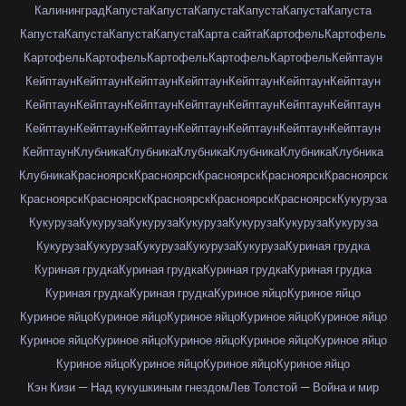
Калининград
Капуста
Капуста
Капуста
Капуста
Капуста
Капуста
Капуста
Капуста
Капуста
Капуста
Карта сайта
Картофель
Картофель
Картофель
Картофель
Картофель
Картофель
Картофель
Кейптаун
Кейптаун
Кейптаун
Кейптаун
Кейптаун
Кейптаун
Кейптаун
Кейптаун
Кейптаун
Кейптаун
Кейптаун
Кейптаун
Кейптаун
Кейптаун
Кейптаун
Кейптаун
Кейптаун
Кейптаун
Кейптаун
Кейптаун
Кейптаун
Кейптаун
Кейптаун
Клубника
Клубника
Клубника
Клубника
Клубника
Клубника
Клубника
Красноярск
Красноярск
Красноярск
Красноярск
Красноярск
Красноярск
Красноярск
Красноярск
Красноярск
Красноярск
Кукуруза
Кукуруза
Кукуруза
Кукуруза
Кукуруза
Кукуруза
Кукуруза
Кукуруза
Кукуруза
Кукуруза
Кукуруза
Кукуруза
Кукуруза
Куриная грудка
Куриная грудка
Куриная грудка
Куриная грудка
Куриная грудка
Куриная грудка
Куриная грудка
Куриное яйцо
Куриное яйцо
Куриное яйцо
Куриное яйцо
Куриное яйцо
Куриное яйцо
Куриное яйцо
Куриное яйцо
Куриное яйцо
Куриное яйцо
Куриное яйцо
Куриное яйцо
Куриное яйцо
Куриное яйцо
Куриное яйцо
Куриное яйцо
Кэн Кизи — Над кукушкиным гнездом
Лев Толстой — Война и мир