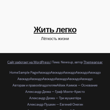
Жить легко
Лёгкость жизни
Сайт работает на WordPress
|
Тема: Newsup, автор
Themeansar
Home
Sample Page
Авокадо
Авокадо
Авокадо
Авокадо
Авокадо
Авокадо
Авокадо
Авокадо
Авокадо
Авокадо
Авокадо
Авторам и правообладателям
Айзек Азимов — Основание
Александр Дюма — Граф Монте-Кристо
Александр Дюма — Три мушкетёра
Александр Пушкин — Евгений Онегин