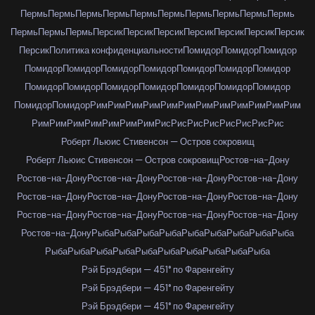
Пермь
Пермь
Пермь
Пермь
Пермь
Пермь
Пермь
Пермь
Пермь
Пермь
Пермь
Пермь
Пермь
Персик
Персик
Персик
Персик
Персик
Персик
Персик
Персик
Политика конфиденциальности
Помидор
Помидор
Помидор
Помидор
Помидор
Помидор
Помидор
Помидор
Помидор
Помидор
Помидор
Помидор
Помидор
Помидор
Помидор
Помидор
Помидор
Помидор
Помидор
Рим
Рим
Рим
Рим
Рим
Рим
Рим
Рим
Рим
Рим
Рим
Рим
Рим
Рим
Рим
Рим
Рим
Рим
Рим
Рис
Рис
Рис
Рис
Рис
Рис
Рис
Рис
Роберт Льюис Стивенсон — Остров сокровищ
Роберт Льюис Стивенсон — Остров сокровищ
Ростов-на-Дону
Ростов-на-Дону
Ростов-на-Дону
Ростов-на-Дону
Ростов-на-Дону
Ростов-на-Дону
Ростов-на-Дону
Ростов-на-Дону
Ростов-на-Дону
Ростов-на-Дону
Ростов-на-Дону
Ростов-на-Дону
Ростов-на-Дону
Ростов-на-Дону
Рыба
Рыба
Рыба
Рыба
Рыба
Рыба
Рыба
Рыба
Рыба
Рыба
Рыба
Рыба
Рыба
Рыба
Рыба
Рыба
Рыба
Рыба
Рыба
Рэй Брэдбери — 451° по Фаренгейту
Рэй Брэдбери — 451° по Фаренгейту
Рэй Брэдбери — 451° по Фаренгейту