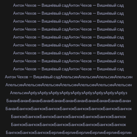
Антон Чехов — Вишнёвый сад
Антон Чехов — Вишнёвый сад
Антон Чехов — Вишнёвый сад
Антон Чехов — Вишнёвый сад
Антон Чехов — Вишнёвый сад
Антон Чехов — Вишнёвый сад
Антон Чехов — Вишнёвый сад
Антон Чехов — Вишнёвый сад
Антон Чехов — Вишнёвый сад
Антон Чехов — Вишнёвый сад
Антон Чехов — Вишнёвый сад
Антон Чехов — Вишнёвый сад
Антон Чехов — Вишнёвый сад
Антон Чехов — Вишнёвый сад
Антон Чехов — Вишнёвый сад
Антон Чехов — Вишнёвый сад
Антон Чехов — Вишнёвый сад
Антон Чехов — Вишнёвый сад
Антон Чехов — Вишнёвый сад
Апельсин
Апельсин
Апельсин
Апельсин
Апельсин
Апельсин
Апельсин
Апельсин
Апельсин
Апельсин
Апельсин
Апельсин
Арбуз
Арбуз
Арбуз
Арбуз
Арбуз
Арбуз
Арбуз
Арбуз
Арбуз
Банан
Банан
Банан
Банан
Банан
Банан
Банан
Банан
Банан
Банан
Банан
Банан
Бангкок
Бангкок
Бангкок
Бангкок
Бангкок
Бангкок
Бангкок
Бангкок
Бангкок
Бангкок
Бангкок
Бангкок
Бангкок
Бангкок
Бангкок
Бангкок
Бангкок
Бангкок
Бангкок
Бангкок
Бангкок
Бангкок
Бангкок
Бангкок
Бангкок
Бангкок
Бангкок
Берлин
Берлин
Берлин
Берлин
Берлин
Берлин