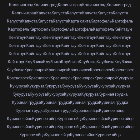
Калининград
Калининград
Калининград
Калининград
Калининград
Калининград
Капуста
Капуста
Капуста
Капуста
Капуста
Капуста
Капуста
Капуста
Капуста
Капуста
Карта сайта
Картофель
Картофель
Картофель
Картофель
Картофель
Картофель
Картофель
Кейптаун
Кейптаун
Кейптаун
Кейптаун
Кейптаун
Кейптаун
Кейптаун
Кейптаун
Кейптаун
Кейптаун
Кейптаун
Кейптаун
Кейптаун
Кейптаун
Кейптаун
Кейптаун
Кейптаун
Кейптаун
Кейптаун
Кейптаун
Кейптаун
Кейптаун
Кейптаун
Клубника
Клубника
Клубника
Клубника
Клубника
Клубника
Клубника
Красноярск
Красноярск
Красноярск
Красноярск
Красноярск
Красноярск
Красноярск
Красноярск
Красноярск
Красноярск
Кукуруза
Кукуруза
Кукуруза
Кукуруза
Кукуруза
Кукуруза
Кукуруза
Кукуруза
Кукуруза
Кукуруза
Кукуруза
Кукуруза
Кукуруза
Куриная грудка
Куриная грудка
Куриная грудка
Куриная грудка
Куриная грудка
Куриная грудка
Куриная грудка
Куриное яйцо
Куриное яйцо
Куриное яйцо
Куриное яйцо
Куриное яйцо
Куриное яйцо
Куриное яйцо
Куриное яйцо
Куриное яйцо
Куриное яйцо
Куриное яйцо
Куриное яйцо
Куриное яйцо
Куриное яйцо
Куриное яйцо
Куриное яйцо