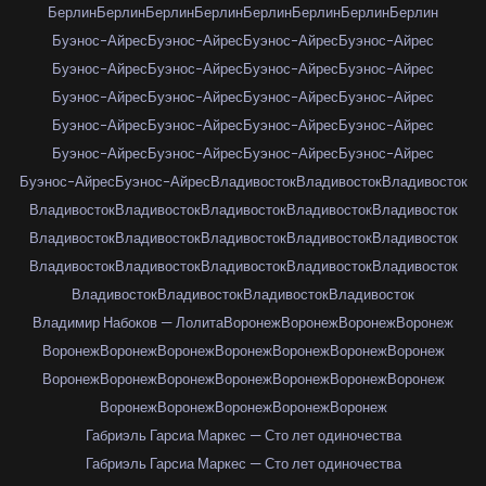
Берлин
Берлин
Берлин
Берлин
Берлин
Берлин
Берлин
Берлин
Буэнос-Айрес
Буэнос-Айрес
Буэнос-Айрес
Буэнос-Айрес
Буэнос-Айрес
Буэнос-Айрес
Буэнос-Айрес
Буэнос-Айрес
Буэнос-Айрес
Буэнос-Айрес
Буэнос-Айрес
Буэнос-Айрес
Буэнос-Айрес
Буэнос-Айрес
Буэнос-Айрес
Буэнос-Айрес
Буэнос-Айрес
Буэнос-Айрес
Буэнос-Айрес
Буэнос-Айрес
Буэнос-Айрес
Буэнос-Айрес
Владивосток
Владивосток
Владивосток
Владивосток
Владивосток
Владивосток
Владивосток
Владивосток
Владивосток
Владивосток
Владивосток
Владивосток
Владивосток
Владивосток
Владивосток
Владивосток
Владивосток
Владивосток
Владивосток
Владивосток
Владивосток
Владивосток
Владимир Набоков — Лолита
Воронеж
Воронеж
Воронеж
Воронеж
Воронеж
Воронеж
Воронеж
Воронеж
Воронеж
Воронеж
Воронеж
Воронеж
Воронеж
Воронеж
Воронеж
Воронеж
Воронеж
Воронеж
Воронеж
Воронеж
Воронеж
Воронеж
Воронеж
Габриэль Гарсиа Маркес — Сто лет одиночества
Габриэль Гарсиа Маркес — Сто лет одиночества