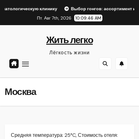
Перейти
скую клинику
Выбор гонгов: ассортимент и характеристи
к
Пт. Авг 7th, 2026
10:09:47 AM
содержанию
Жить легко
Лёгкость жизни
Москва
Средняя температура: 25°C, Стоимость отеля: