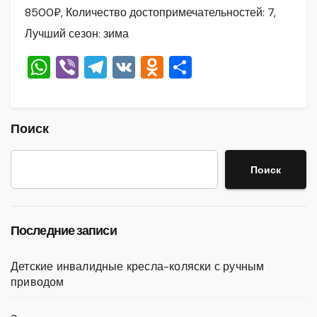
8500₽, Количество достопримечательностей: 7,
Лучший сезон: зима
W
Vi
T
V
O
О
h
b
el
K
d
тп
at
er
e
n
р
s
gr
o
а
Поиск
A
a
kl
в
Поиск
p
m
a
и
p
ss
ть
ni
Последние записи
ki
Детские инвалидные кресла-коляски с ручным
приводом