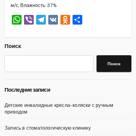
м/с, Влажность: 37%
W
Vi
T
V
O
О
h
b
el
K
d
тп
at
er
e
n
р
s
gr
o
а
Поиск
A
a
kl
в
Поиск
p
m
a
и
p
ss
ть
ni
Последние записи
ki
Детские инвалидные кресла-коляски с ручным
приводом
Запись в стоматологическую клинику