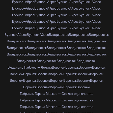
Буэнос-Айрес
Буэнос-Айрес
Буэнос-Айрес
Буэнос-Айрес
Буэнос-Айрес
Буэнос-Айрес
Буэнос-Айрес
Буэнос-Айрес
Буэнос-Айрес
Буэнос-Айрес
Буэнос-Айрес
Буэнос-Айрес
Буэнос-Айрес
Буэнос-Айрес
Буэнос-Айрес
Буэнос-Айрес
Буэнос-Айрес
Буэнос-Айрес
Буэнос-Айрес
Буэнос-Айрес
Буэнос-Айрес
Буэнос-Айрес
Владивосток
Владивосток
Владивосток
Владивосток
Владивосток
Владивосток
Владивосток
Владивосток
Владивосток
Владивосток
Владивосток
Владивосток
Владивосток
Владивосток
Владивосток
Владивосток
Владивосток
Владивосток
Владивосток
Владивосток
Владивосток
Владивосток
Владимир Набоков — Лолита
Воронеж
Воронеж
Воронеж
Воронеж
Воронеж
Воронеж
Воронеж
Воронеж
Воронеж
Воронеж
Воронеж
Воронеж
Воронеж
Воронеж
Воронеж
Воронеж
Воронеж
Воронеж
Воронеж
Воронеж
Воронеж
Воронеж
Воронеж
Габриэль Гарсиа Маркес — Сто лет одиночества
Габриэль Гарсиа Маркес — Сто лет одиночества
Габриэль Гарсиа Маркес — Сто лет одиночества