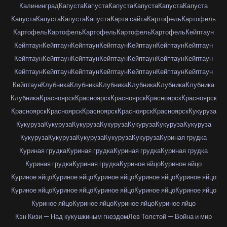
Калининград
Капуста
Капуста
Капуста
Капуста
Капуста
Капуста
Капуста
Капуста
Капуста
Капуста
Карта сайта
Картофель
Картофель
Картофель
Картофель
Картофель
Картофель
Картофель
Кейптаун
Кейптаун
Кейптаун
Кейптаун
Кейптаун
Кейптаун
Кейптаун
Кейптаун
Кейптаун
Кейптаун
Кейптаун
Кейптаун
Кейптаун
Кейптаун
Кейптаун
Кейптаун
Кейптаун
Кейптаун
Кейптаун
Кейптаун
Кейптаун
Кейптаун
Кейптаун
Клубника
Клубника
Клубника
Клубника
Клубника
Клубника
Клубника
Красноярск
Красноярск
Красноярск
Красноярск
Красноярск
Красноярск
Красноярск
Красноярск
Красноярск
Красноярск
Кукуруза
Кукуруза
Кукуруза
Кукуруза
Кукуруза
Кукуруза
Кукуруза
Кукуруза
Кукуруза
Кукуруза
Кукуруза
Кукуруза
Кукуруза
Куриная грудка
Куриная грудка
Куриная грудка
Куриная грудка
Куриная грудка
Куриная грудка
Куриная грудка
Куриное яйцо
Куриное яйцо
Куриное яйцо
Куриное яйцо
Куриное яйцо
Куриное яйцо
Куриное яйцо
Куриное яйцо
Куриное яйцо
Куриное яйцо
Куриное яйцо
Куриное яйцо
Куриное яйцо
Куриное яйцо
Куриное яйцо
Куриное яйцо
Кэн Кизи — Над кукушкиным гнездом
Лев Толстой — Война и мир