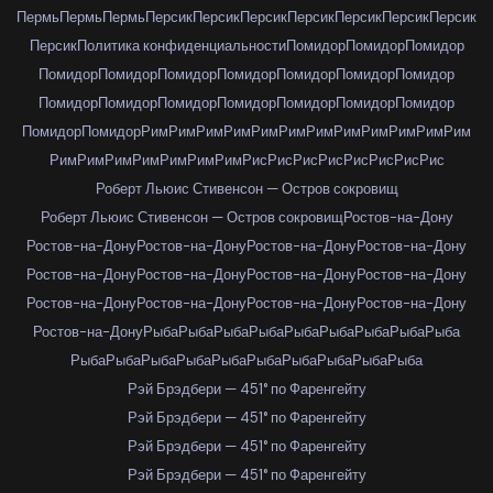
Пермь
Пермь
Пермь
Персик
Персик
Персик
Персик
Персик
Персик
Персик
Персик
Политика конфиденциальности
Помидор
Помидор
Помидор
Помидор
Помидор
Помидор
Помидор
Помидор
Помидор
Помидор
Помидор
Помидор
Помидор
Помидор
Помидор
Помидор
Помидор
Помидор
Помидор
Рим
Рим
Рим
Рим
Рим
Рим
Рим
Рим
Рим
Рим
Рим
Рим
Рим
Рим
Рим
Рим
Рим
Рим
Рим
Рис
Рис
Рис
Рис
Рис
Рис
Рис
Рис
Роберт Льюис Стивенсон — Остров сокровищ
Роберт Льюис Стивенсон — Остров сокровищ
Ростов-на-Дону
Ростов-на-Дону
Ростов-на-Дону
Ростов-на-Дону
Ростов-на-Дону
Ростов-на-Дону
Ростов-на-Дону
Ростов-на-Дону
Ростов-на-Дону
Ростов-на-Дону
Ростов-на-Дону
Ростов-на-Дону
Ростов-на-Дону
Ростов-на-Дону
Рыба
Рыба
Рыба
Рыба
Рыба
Рыба
Рыба
Рыба
Рыба
Рыба
Рыба
Рыба
Рыба
Рыба
Рыба
Рыба
Рыба
Рыба
Рыба
Рэй Брэдбери — 451° по Фаренгейту
Рэй Брэдбери — 451° по Фаренгейту
Рэй Брэдбери — 451° по Фаренгейту
Рэй Брэдбери — 451° по Фаренгейту