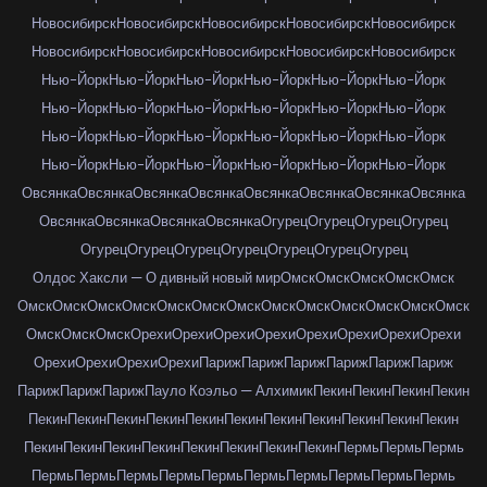
Новосибирск
Новосибирск
Новосибирск
Новосибирск
Новосибирск
Новосибирск
Новосибирск
Новосибирск
Новосибирск
Новосибирск
Нью-Йорк
Нью-Йорк
Нью-Йорк
Нью-Йорк
Нью-Йорк
Нью-Йорк
Нью-Йорк
Нью-Йорк
Нью-Йорк
Нью-Йорк
Нью-Йорк
Нью-Йорк
Нью-Йорк
Нью-Йорк
Нью-Йорк
Нью-Йорк
Нью-Йорк
Нью-Йорк
Нью-Йорк
Нью-Йорк
Нью-Йорк
Нью-Йорк
Нью-Йорк
Нью-Йорк
Овсянка
Овсянка
Овсянка
Овсянка
Овсянка
Овсянка
Овсянка
Овсянка
Овсянка
Овсянка
Овсянка
Овсянка
Огурец
Огурец
Огурец
Огурец
Огурец
Огурец
Огурец
Огурец
Огурец
Огурец
Огурец
Олдос Хаксли — О дивный новый мир
Омск
Омск
Омск
Омск
Омск
Омск
Омск
Омск
Омск
Омск
Омск
Омск
Омск
Омск
Омск
Омск
Омск
Омск
Омск
Омск
Омск
Орехи
Орехи
Орехи
Орехи
Орехи
Орехи
Орехи
Орехи
Орехи
Орехи
Орехи
Орехи
Париж
Париж
Париж
Париж
Париж
Париж
Париж
Париж
Париж
Пауло Коэльо — Алхимик
Пекин
Пекин
Пекин
Пекин
Пекин
Пекин
Пекин
Пекин
Пекин
Пекин
Пекин
Пекин
Пекин
Пекин
Пекин
Пекин
Пекин
Пекин
Пекин
Пекин
Пекин
Пекин
Пекин
Пермь
Пермь
Пермь
Пермь
Пермь
Пермь
Пермь
Пермь
Пермь
Пермь
Пермь
Пермь
Пермь