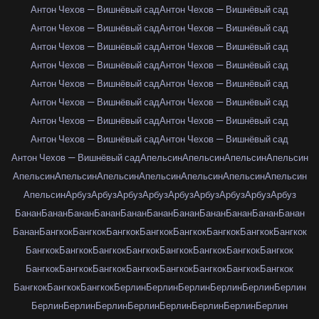
Антон Чехов — Вишнёвый сад
Антон Чехов — Вишнёвый сад
Антон Чехов — Вишнёвый сад
Антон Чехов — Вишнёвый сад
Антон Чехов — Вишнёвый сад
Антон Чехов — Вишнёвый сад
Антон Чехов — Вишнёвый сад
Антон Чехов — Вишнёвый сад
Антон Чехов — Вишнёвый сад
Антон Чехов — Вишнёвый сад
Антон Чехов — Вишнёвый сад
Антон Чехов — Вишнёвый сад
Антон Чехов — Вишнёвый сад
Антон Чехов — Вишнёвый сад
Антон Чехов — Вишнёвый сад
Антон Чехов — Вишнёвый сад
Антон Чехов — Вишнёвый сад
Апельсин
Апельсин
Апельсин
Апельсин
Апельсин
Апельсин
Апельсин
Апельсин
Апельсин
Апельсин
Апельсин
Апельсин
Арбуз
Арбуз
Арбуз
Арбуз
Арбуз
Арбуз
Арбуз
Арбуз
Арбуз
Банан
Банан
Банан
Банан
Банан
Банан
Банан
Банан
Банан
Банан
Банан
Банан
Бангкок
Бангкок
Бангкок
Бангкок
Бангкок
Бангкок
Бангкок
Бангкок
Бангкок
Бангкок
Бангкок
Бангкок
Бангкок
Бангкок
Бангкок
Бангкок
Бангкок
Бангкок
Бангкок
Бангкок
Бангкок
Бангкок
Бангкок
Бангкок
Бангкок
Бангкок
Бангкок
Берлин
Берлин
Берлин
Берлин
Берлин
Берлин
Берлин
Берлин
Берлин
Берлин
Берлин
Берлин
Берлин
Берлин