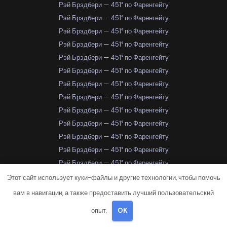
Рэй Брэдбери — 451° по Фаренгейту
Рэй Брэдбери — 451° по Фаренгейту
Рэй Брэдбери — 451° по Фаренгейту
Рэй Брэдбери — 451° по Фаренгейту
Рэй Брэдбери — 451° по Фаренгейту
Рэй Брэдбери — 451° по Фаренгейту
Рэй Брэдбери — 451° по Фаренгейту
Рэй Брэдбери — 451° по Фаренгейту
Рэй Брэдбери — 451° по Фаренгейту
Рэй Брэдбери — 451° по Фаренгейту
Рэй Брэдбери — 451° по Фаренгейту
Рэй Брэдбери — 451° по Фаренгейту
Рэй Брэдбери — 451° по Фаренгейту
Рэй Брэдбери — 451° по Фаренгейту
Этот сайт использует куки-файлы и другие технологии, чтобы помочь
Рэй Брэдбери — 451° по Фаренгейту
вам в навигации, а также предоставить лучший пользовательский
Рэй Брэдбери — 451° по Фаренгейту
опыт.
OK
Рэй Брэдбери — 451° по Фаренгейту