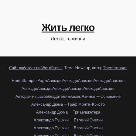
Жить легко
Лёгкость жизни
Сайт работает на WordPress
|
Тема: Newsup, автор
Themeansar
Home
Sample Page
Авокадо
Авокадо
Авокадо
Авокадо
Авокадо
Авокадо
Авокадо
Авокадо
Авокадо
Авокадо
Авокадо
Авторам и правообладателям
Айзек Азимов — Основание
Александр Дюма — Граф Монте-Кристо
Александр Дюма — Три мушкетёра
Александр Пушкин — Евгений Онегин
Александр Пушкин — Евгений Онегин
Александр Пушкин — Евгений Онегин