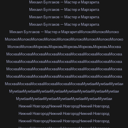
Михаил Булгаков — Мастер и Маргарита
Михаил Булгаков — Мастер и Маргарита
Михаил Булгаков — Мастер и Маргарита
Михаил Булгаков — Мастер и Маргарита
Михаил Булгаков — Мастер и Маргарита
Молоко
Молоко
Молоко
Молоко
Молоко
Молоко
Молоко
Молоко
Молоко
Молоко
Молоко
Молоко
Молоко
Молоко
Морковь
Морковь
Морковь
Морковь
Морковь
Москва
Москва
Москва
Москва
Москва
Москва
Москва
Москва
Москва
Москва
Москва
Москва
Москва
Москва
Москва
Москва
Москва
Москва
Москва
Москва
Москва
Москва
Москва
Москва
Москва
Москва
Москва
Москва
Москва
Москва
Москва
Москва
Москва
Москва
Москва
Москва
Москва
Москва
Москва
Москва
Москва
Москва
Москва
Мумбаи
Мумбаи
Мумбаи
Мумбаи
Мумбаи
Мумбаи
Мумбаи
Мумбаи
Мумбаи
Мумбаи
Мумбаи
Мумбаи
Мумбаи
Мумбаи
Мумбаи
Мумбаи
Мумбаи
Мумбаи
Нижний Новгород
Нижний Новгород
Нижний Новгород
Нижний Новгород
Нижний Новгород
Нижний Новгород
Нижний Новгород
Нижний Новгород
Нижний Новгород