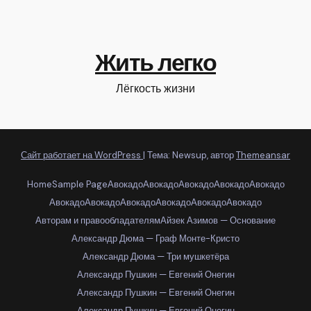
Жить легко
Лёгкость жизни
Сайт работает на WordPress
|
Тема: Newsup, автор
Themeansar
Home
Sample Page
Авокадо
Авокадо
Авокадо
Авокадо
Авокадо
Авокадо
Авокадо
Авокадо
Авокадо
Авокадо
Авокадо
Авторам и правообладателям
Айзек Азимов — Основание
Александр Дюма — Граф Монте-Кристо
Александр Дюма — Три мушкетёра
Александр Пушкин — Евгений Онегин
Александр Пушкин — Евгений Онегин
Александр Пушкин — Евгений Онегин