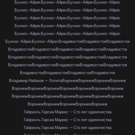
Буэнос-Айрес
Буэнос-Айрес
Буэнос-Айрес
Буэнос-Айрес
Буэнос-Айрес
Буэнос-Айрес
Буэнос-Айрес
Буэнос-Айрес
Буэнос-Айрес
Буэнос-Айрес
Буэнос-Айрес
Буэнос-Айрес
Буэнос-Айрес
Буэнос-Айрес
Буэнос-Айрес
Буэнос-Айрес
Буэнос-Айрес
Буэнос-Айрес
Буэнос-Айрес
Буэнос-Айрес
Буэнос-Айрес
Буэнос-Айрес
Владивосток
Владивосток
Владивосток
Владивосток
Владивосток
Владивосток
Владивосток
Владивосток
Владивосток
Владивосток
Владивосток
Владивосток
Владивосток
Владивосток
Владивосток
Владивосток
Владивосток
Владивосток
Владивосток
Владивосток
Владивосток
Владивосток
Владимир Набоков — Лолита
Воронеж
Воронеж
Воронеж
Воронеж
Воронеж
Воронеж
Воронеж
Воронеж
Воронеж
Воронеж
Воронеж
Воронеж
Воронеж
Воронеж
Воронеж
Воронеж
Воронеж
Воронеж
Воронеж
Воронеж
Воронеж
Воронеж
Воронеж
Габриэль Гарсиа Маркес — Сто лет одиночества
Габриэль Гарсиа Маркес — Сто лет одиночества
Габриэль Гарсиа Маркес — Сто лет одиночества