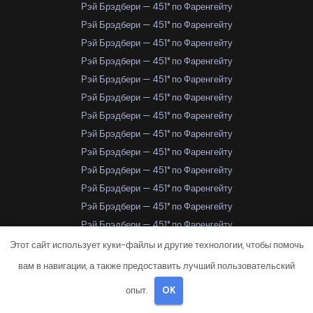
Рэй Брэдбери — 451° по Фаренгейту
Рэй Брэдбери — 451° по Фаренгейту
Рэй Брэдбери — 451° по Фаренгейту
Рэй Брэдбери — 451° по Фаренгейту
Рэй Брэдбери — 451° по Фаренгейту
Рэй Брэдбери — 451° по Фаренгейту
Рэй Брэдбери — 451° по Фаренгейту
Рэй Брэдбери — 451° по Фаренгейту
Рэй Брэдбери — 451° по Фаренгейту
Рэй Брэдбери — 451° по Фаренгейту
Рэй Брэдбери — 451° по Фаренгейту
Рэй Брэдбери — 451° по Фаренгейту
Рэй Брэдбери — 451° по Фаренгейту
Рэй Брэдбери — 451° по Фаренгейту
Этот сайт использует куки-файлы и другие технологии, чтобы помочь
Рэй Брэдбери — 451° по Фаренгейту
вам в навигации, а также предоставить лучший пользовательский
Рэй Брэдбери — 451° по Фаренгейту
опыт.
OK
Рэй Брэдбери — 451° по Фаренгейту