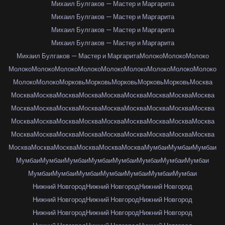
Михаил Булгаков — Мастер и Маргарита
Михаил Булгаков — Мастер и Маргарита
Михаил Булгаков — Мастер и Маргарита
Михаил Булгаков — Мастер и Маргарита
Михаил Булгаков — Мастер и Маргарита
Молоко
Молоко
Молоко
Молоко
Молоко
Молоко
Молоко
Молоко
Молоко
Молоко
Молоко
Молоко
Молоко
Молоко
Морковь
Морковь
Морковь
Морковь
Морковь
Москва
Москва
Москва
Москва
Москва
Москва
Москва
Москва
Москва
Москва
Москва
Москва
Москва
Москва
Москва
Москва
Москва
Москва
Москва
Москва
Москва
Москва
Москва
Москва
Москва
Москва
Москва
Москва
Москва
Москва
Москва
Москва
Москва
Москва
Москва
Москва
Москва
Москва
Москва
Москва
Москва
Москва
Москва
Мумбаи
Мумбаи
Мумбаи
Мумбаи
Мумбаи
Мумбаи
Мумбаи
Мумбаи
Мумбаи
Мумбаи
Мумбаи
Мумбаи
Мумбаи
Мумбаи
Мумбаи
Мумбаи
Мумбаи
Мумбаи
Нижний Новгород
Нижний Новгород
Нижний Новгород
Нижний Новгород
Нижний Новгород
Нижний Новгород
Нижний Новгород
Нижний Новгород
Нижний Новгород