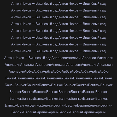
Антон Чехов — Вишнёвый сад
Антон Чехов — Вишнёвый сад
Антон Чехов — Вишнёвый сад
Антон Чехов — Вишнёвый сад
Антон Чехов — Вишнёвый сад
Антон Чехов — Вишнёвый сад
Антон Чехов — Вишнёвый сад
Антон Чехов — Вишнёвый сад
Антон Чехов — Вишнёвый сад
Антон Чехов — Вишнёвый сад
Антон Чехов — Вишнёвый сад
Антон Чехов — Вишнёвый сад
Антон Чехов — Вишнёвый сад
Антон Чехов — Вишнёвый сад
Антон Чехов — Вишнёвый сад
Антон Чехов — Вишнёвый сад
Антон Чехов — Вишнёвый сад
Апельсин
Апельсин
Апельсин
Апельсин
Апельсин
Апельсин
Апельсин
Апельсин
Апельсин
Апельсин
Апельсин
Апельсин
Арбуз
Арбуз
Арбуз
Арбуз
Арбуз
Арбуз
Арбуз
Арбуз
Арбуз
Банан
Банан
Банан
Банан
Банан
Банан
Банан
Банан
Банан
Банан
Банан
Банан
Бангкок
Бангкок
Бангкок
Бангкок
Бангкок
Бангкок
Бангкок
Бангкок
Бангкок
Бангкок
Бангкок
Бангкок
Бангкок
Бангкок
Бангкок
Бангкок
Бангкок
Бангкок
Бангкок
Бангкок
Бангкок
Бангкок
Бангкок
Бангкок
Бангкок
Бангкок
Бангкок
Берлин
Берлин
Берлин
Берлин
Берлин
Берлин
Берлин
Берлин
Берлин
Берлин
Берлин
Берлин
Берлин
Берлин