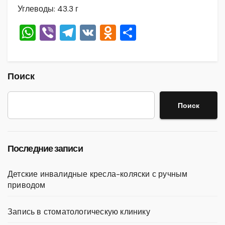
Углеводы: 43.3 г
W
Vi
T
V
O
О
h
b
el
K
d
тп
at
er
e
n
р
s
gr
o
а
Поиск
A
a
kl
в
Поиск
p
m
a
и
p
ss
ть
ni
Последние записи
ki
Детские инвалидные кресла-коляски с ручным
приводом
Запись в стоматологическую клинику