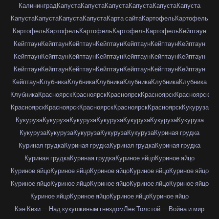
Калининград
Капуста
Капуста
Капуста
Капуста
Капуста
Капуста
Капуста
Капуста
Капуста
Капуста
Карта сайта
Картофель
Картофель
Картофель
Картофель
Картофель
Картофель
Картофель
Кейптаун
Кейптаун
Кейптаун
Кейптаун
Кейптаун
Кейптаун
Кейптаун
Кейптаун
Кейптаун
Кейптаун
Кейптаун
Кейптаун
Кейптаун
Кейптаун
Кейптаун
Кейптаун
Кейптаун
Кейптаун
Кейптаун
Кейптаун
Кейптаун
Кейптаун
Кейптаун
Клубника
Клубника
Клубника
Клубника
Клубника
Клубника
Клубника
Красноярск
Красноярск
Красноярск
Красноярск
Красноярск
Красноярск
Красноярск
Красноярск
Красноярск
Красноярск
Кукуруза
Кукуруза
Кукуруза
Кукуруза
Кукуруза
Кукуруза
Кукуруза
Кукуруза
Кукуруза
Кукуруза
Кукуруза
Кукуруза
Кукуруза
Куриная грудка
Куриная грудка
Куриная грудка
Куриная грудка
Куриная грудка
Куриная грудка
Куриная грудка
Куриное яйцо
Куриное яйцо
Куриное яйцо
Куриное яйцо
Куриное яйцо
Куриное яйцо
Куриное яйцо
Куриное яйцо
Куриное яйцо
Куриное яйцо
Куриное яйцо
Куриное яйцо
Куриное яйцо
Куриное яйцо
Куриное яйцо
Куриное яйцо
Кэн Кизи — Над кукушкиным гнездом
Лев Толстой — Война и мир