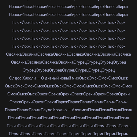
Новосибирск
Новосибирск
Новосибирск
Новосибирск
Новосибирск
Новосибирск
Новосибирск
Новосибирск
Новосибирск
Новосибирск
Нью-Йорк
Нью-Йорк
Нью-Йорк
Нью-Йорк
Нью-Йорк
Нью-Йорк
Нью-Йорк
Нью-Йорк
Нью-Йорк
Нью-Йорк
Нью-Йорк
Нью-Йорк
Нью-Йорк
Нью-Йорк
Нью-Йорк
Нью-Йорк
Нью-Йорк
Нью-Йорк
Нью-Йорк
Нью-Йорк
Нью-Йорк
Нью-Йорк
Нью-Йорк
Нью-Йорк
Овсянка
Овсянка
Овсянка
Овсянка
Овсянка
Овсянка
Овсянка
Овсянка
Овсянка
Овсянка
Овсянка
Овсянка
Огурец
Огурец
Огурец
Огурец
Огурец
Огурец
Огурец
Огурец
Огурец
Огурец
Огурец
Олдос Хаксли — О дивный новый мир
Омск
Омск
Омск
Омск
Омск
Омск
Омск
Омск
Омск
Омск
Омск
Омск
Омск
Омск
Омск
Омск
Омск
Омск
Омск
Омск
Омск
Орехи
Орехи
Орехи
Орехи
Орехи
Орехи
Орехи
Орехи
Орехи
Орехи
Орехи
Орехи
Париж
Париж
Париж
Париж
Париж
Париж
Париж
Париж
Париж
Пауло Коэльо — Алхимик
Пекин
Пекин
Пекин
Пекин
Пекин
Пекин
Пекин
Пекин
Пекин
Пекин
Пекин
Пекин
Пекин
Пекин
Пекин
Пекин
Пекин
Пекин
Пекин
Пекин
Пекин
Пекин
Пекин
Пермь
Пермь
Пермь
Пермь
Пермь
Пермь
Пермь
Пермь
Пермь
Пермь
Пермь
Пермь
Пермь