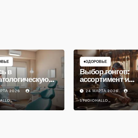
ОВЬЕ
ЗДОРОВЬЕ
сь в
Выбор гонгов:
атологическую
ассортимент и
ику
характеристики
АРТА 2026
24 МАРТА 2026
ALLO_
STUDIOHALLO_