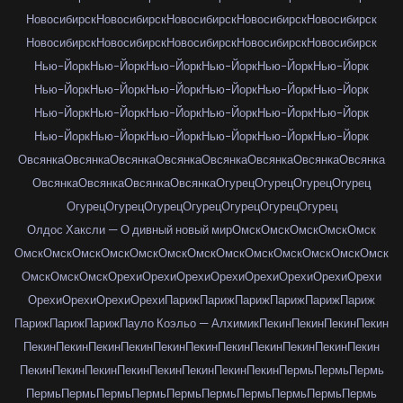
Новосибирск
Новосибирск
Новосибирск
Новосибирск
Новосибирск
Новосибирск
Новосибирск
Новосибирск
Новосибирск
Новосибирск
Нью-Йорк
Нью-Йорк
Нью-Йорк
Нью-Йорк
Нью-Йорк
Нью-Йорк
Нью-Йорк
Нью-Йорк
Нью-Йорк
Нью-Йорк
Нью-Йорк
Нью-Йорк
Нью-Йорк
Нью-Йорк
Нью-Йорк
Нью-Йорк
Нью-Йорк
Нью-Йорк
Нью-Йорк
Нью-Йорк
Нью-Йорк
Нью-Йорк
Нью-Йорк
Нью-Йорк
Овсянка
Овсянка
Овсянка
Овсянка
Овсянка
Овсянка
Овсянка
Овсянка
Овсянка
Овсянка
Овсянка
Овсянка
Огурец
Огурец
Огурец
Огурец
Огурец
Огурец
Огурец
Огурец
Огурец
Огурец
Огурец
Олдос Хаксли — О дивный новый мир
Омск
Омск
Омск
Омск
Омск
Омск
Омск
Омск
Омск
Омск
Омск
Омск
Омск
Омск
Омск
Омск
Омск
Омск
Омск
Омск
Омск
Орехи
Орехи
Орехи
Орехи
Орехи
Орехи
Орехи
Орехи
Орехи
Орехи
Орехи
Орехи
Париж
Париж
Париж
Париж
Париж
Париж
Париж
Париж
Париж
Пауло Коэльо — Алхимик
Пекин
Пекин
Пекин
Пекин
Пекин
Пекин
Пекин
Пекин
Пекин
Пекин
Пекин
Пекин
Пекин
Пекин
Пекин
Пекин
Пекин
Пекин
Пекин
Пекин
Пекин
Пекин
Пекин
Пермь
Пермь
Пермь
Пермь
Пермь
Пермь
Пермь
Пермь
Пермь
Пермь
Пермь
Пермь
Пермь