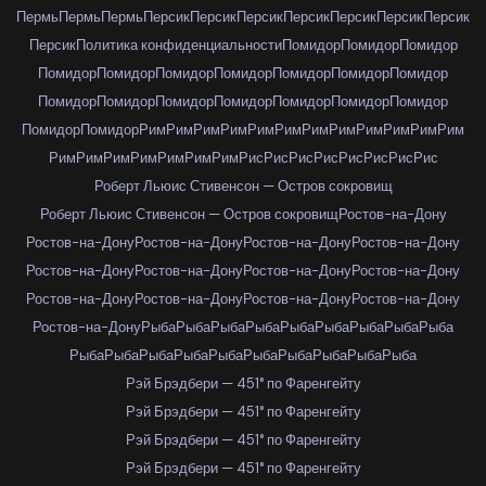
Пермь
Пермь
Пермь
Персик
Персик
Персик
Персик
Персик
Персик
Персик
Персик
Политика конфиденциальности
Помидор
Помидор
Помидор
Помидор
Помидор
Помидор
Помидор
Помидор
Помидор
Помидор
Помидор
Помидор
Помидор
Помидор
Помидор
Помидор
Помидор
Помидор
Помидор
Рим
Рим
Рим
Рим
Рим
Рим
Рим
Рим
Рим
Рим
Рим
Рим
Рим
Рим
Рим
Рим
Рим
Рим
Рим
Рис
Рис
Рис
Рис
Рис
Рис
Рис
Рис
Роберт Льюис Стивенсон — Остров сокровищ
Роберт Льюис Стивенсон — Остров сокровищ
Ростов-на-Дону
Ростов-на-Дону
Ростов-на-Дону
Ростов-на-Дону
Ростов-на-Дону
Ростов-на-Дону
Ростов-на-Дону
Ростов-на-Дону
Ростов-на-Дону
Ростов-на-Дону
Ростов-на-Дону
Ростов-на-Дону
Ростов-на-Дону
Ростов-на-Дону
Рыба
Рыба
Рыба
Рыба
Рыба
Рыба
Рыба
Рыба
Рыба
Рыба
Рыба
Рыба
Рыба
Рыба
Рыба
Рыба
Рыба
Рыба
Рыба
Рэй Брэдбери — 451° по Фаренгейту
Рэй Брэдбери — 451° по Фаренгейту
Рэй Брэдбери — 451° по Фаренгейту
Рэй Брэдбери — 451° по Фаренгейту