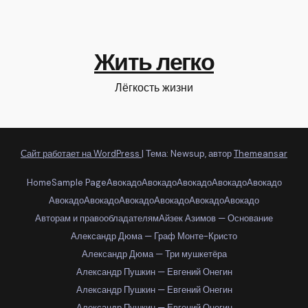
Жить легко
Лёгкость жизни
Сайт работает на WordPress
|
Тема: Newsup, автор
Themeansar
Home
Sample Page
Авокадо
Авокадо
Авокадо
Авокадо
Авокадо
Авокадо
Авокадо
Авокадо
Авокадо
Авокадо
Авокадо
Авторам и правообладателям
Айзек Азимов — Основание
Александр Дюма — Граф Монте-Кристо
Александр Дюма — Три мушкетёра
Александр Пушкин — Евгений Онегин
Александр Пушкин — Евгений Онегин
Александр Пушкин — Евгений Онегин