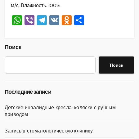
м/с, Влажность: 100%
W
Vi
T
V
O
О
h
b
el
K
d
тп
at
er
e
n
р
s
gr
o
а
Поиск
A
a
kl
в
Поиск
p
m
a
и
p
ss
ть
ni
Последние записи
ki
Детские инвалидные кресла-коляски с ручным
приводом
Запись в стоматологическую клинику