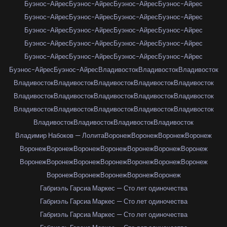
Буэнос-Айрес
Буэнос-Айрес
Буэнос-Айрес
Буэнос-Айрес
Буэнос-Айрес
Буэнос-Айрес
Буэнос-Айрес
Буэнос-Айрес
Буэнос-Айрес
Буэнос-Айрес
Буэнос-Айрес
Буэнос-Айрес
Буэнос-Айрес
Буэнос-Айрес
Буэнос-Айрес
Буэнос-Айрес
Буэнос-Айрес
Буэнос-Айрес
Буэнос-Айрес
Буэнос-Айрес
Буэнос-Айрес
Буэнос-Айрес
Владивосток
Владивосток
Владивосток
Владивосток
Владивосток
Владивосток
Владивосток
Владивосток
Владивосток
Владивосток
Владивосток
Владивосток
Владивосток
Владивосток
Владивосток
Владивосток
Владивосток
Владивосток
Владивосток
Владивосток
Владивосток
Владивосток
Владимир Набоков — Лолита
Воронеж
Воронеж
Воронеж
Воронеж
Воронеж
Воронеж
Воронеж
Воронеж
Воронеж
Воронеж
Воронеж
Воронеж
Воронеж
Воронеж
Воронеж
Воронеж
Воронеж
Воронеж
Воронеж
Воронеж
Воронеж
Воронеж
Воронеж
Габриэль Гарсиа Маркес — Сто лет одиночества
Габриэль Гарсиа Маркес — Сто лет одиночества
Габриэль Гарсиа Маркес — Сто лет одиночества