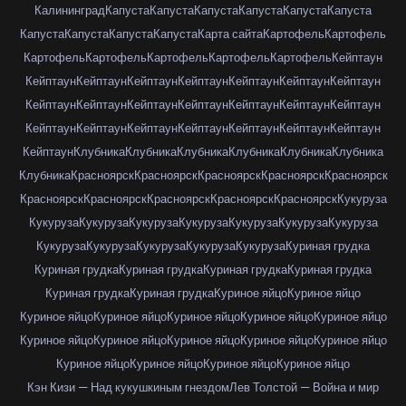
Калининград
Капуста
Капуста
Капуста
Капуста
Капуста
Капуста
Капуста
Капуста
Капуста
Капуста
Карта сайта
Картофель
Картофель
Картофель
Картофель
Картофель
Картофель
Картофель
Кейптаун
Кейптаун
Кейптаун
Кейптаун
Кейптаун
Кейптаун
Кейптаун
Кейптаун
Кейптаун
Кейптаун
Кейптаун
Кейптаун
Кейптаун
Кейптаун
Кейптаун
Кейптаун
Кейптаун
Кейптаун
Кейптаун
Кейптаун
Кейптаун
Кейптаун
Кейптаун
Клубника
Клубника
Клубника
Клубника
Клубника
Клубника
Клубника
Красноярск
Красноярск
Красноярск
Красноярск
Красноярск
Красноярск
Красноярск
Красноярск
Красноярск
Красноярск
Кукуруза
Кукуруза
Кукуруза
Кукуруза
Кукуруза
Кукуруза
Кукуруза
Кукуруза
Кукуруза
Кукуруза
Кукуруза
Кукуруза
Кукуруза
Куриная грудка
Куриная грудка
Куриная грудка
Куриная грудка
Куриная грудка
Куриная грудка
Куриная грудка
Куриное яйцо
Куриное яйцо
Куриное яйцо
Куриное яйцо
Куриное яйцо
Куриное яйцо
Куриное яйцо
Куриное яйцо
Куриное яйцо
Куриное яйцо
Куриное яйцо
Куриное яйцо
Куриное яйцо
Куриное яйцо
Куриное яйцо
Куриное яйцо
Кэн Кизи — Над кукушкиным гнездом
Лев Толстой — Война и мир