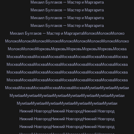
Михаил Булгаков — Мастер и Маргарита
Михаил Булгаков — Мастер и Маргарита
Михаил Булгаков — Мастер и Маргарита
Михаил Булгаков — Мастер и Маргарита
Михаил Булгаков — Мастер и Маргарита
Молоко
Молоко
Молоко
Молоко
Молоко
Молоко
Молоко
Молоко
Молоко
Молоко
Молоко
Молоко
Молоко
Молоко
Морковь
Морковь
Морковь
Морковь
Морковь
Москва
Москва
Москва
Москва
Москва
Москва
Москва
Москва
Москва
Москва
Москва
Москва
Москва
Москва
Москва
Москва
Москва
Москва
Москва
Москва
Москва
Москва
Москва
Москва
Москва
Москва
Москва
Москва
Москва
Москва
Москва
Москва
Москва
Москва
Москва
Москва
Москва
Москва
Москва
Москва
Москва
Москва
Москва
Мумбаи
Мумбаи
Мумбаи
Мумбаи
Мумбаи
Мумбаи
Мумбаи
Мумбаи
Мумбаи
Мумбаи
Мумбаи
Мумбаи
Мумбаи
Мумбаи
Мумбаи
Мумбаи
Мумбаи
Мумбаи
Нижний Новгород
Нижний Новгород
Нижний Новгород
Нижний Новгород
Нижний Новгород
Нижний Новгород
Нижний Новгород
Нижний Новгород
Нижний Новгород