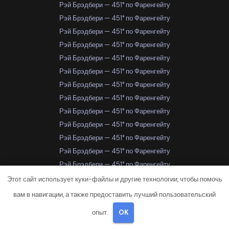
Рэй Брэдбери — 451° по Фаренгейту
Рэй Брэдбери — 451° по Фаренгейту
Рэй Брэдбери — 451° по Фаренгейту
Рэй Брэдбери — 451° по Фаренгейту
Рэй Брэдбери — 451° по Фаренгейту
Рэй Брэдбери — 451° по Фаренгейту
Рэй Брэдбери — 451° по Фаренгейту
Рэй Брэдбери — 451° по Фаренгейту
Рэй Брэдбери — 451° по Фаренгейту
Рэй Брэдбери — 451° по Фаренгейту
Рэй Брэдбери — 451° по Фаренгейту
Рэй Брэдбери — 451° по Фаренгейту
Рэй Брэдбери — 451° по Фаренгейту
Рэй Брэдбери — 451° по Фаренгейту
Этот сайт использует куки-файлы и другие технологии, чтобы помочь
Рэй Брэдбери — 451° по Фаренгейту
вам в навигации, а также предоставить лучший пользовательский
Рэй Брэдбери — 451° по Фаренгейту
опыт.
OK
Рэй Брэдбери — 451° по Фаренгейту