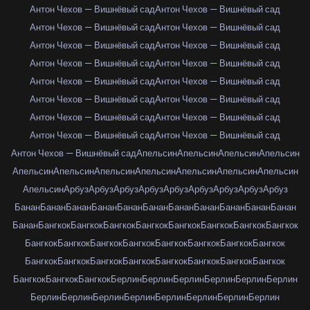
Антон Чехов — Вишнёвый сад
Антон Чехов — Вишнёвый сад
Антон Чехов — Вишнёвый сад
Антон Чехов — Вишнёвый сад
Антон Чехов — Вишнёвый сад
Антон Чехов — Вишнёвый сад
Антон Чехов — Вишнёвый сад
Антон Чехов — Вишнёвый сад
Антон Чехов — Вишнёвый сад
Антон Чехов — Вишнёвый сад
Антон Чехов — Вишнёвый сад
Антон Чехов — Вишнёвый сад
Антон Чехов — Вишнёвый сад
Антон Чехов — Вишнёвый сад
Антон Чехов — Вишнёвый сад
Антон Чехов — Вишнёвый сад
Антон Чехов — Вишнёвый сад
Апельсин
Апельсин
Апельсин
Апельсин
Апельсин
Апельсин
Апельсин
Апельсин
Апельсин
Апельсин
Апельсин
Апельсин
Арбуз
Арбуз
Арбуз
Арбуз
Арбуз
Арбуз
Арбуз
Арбуз
Арбуз
Банан
Банан
Банан
Банан
Банан
Банан
Банан
Банан
Банан
Банан
Банан
Банан
Бангкок
Бангкок
Бангкок
Бангкок
Бангкок
Бангкок
Бангкок
Бангкок
Бангкок
Бангкок
Бангкок
Бангкок
Бангкок
Бангкок
Бангкок
Бангкок
Бангкок
Бангкок
Бангкок
Бангкок
Бангкок
Бангкок
Бангкок
Бангкок
Бангкок
Бангкок
Бангкок
Берлин
Берлин
Берлин
Берлин
Берлин
Берлин
Берлин
Берлин
Берлин
Берлин
Берлин
Берлин
Берлин
Берлин