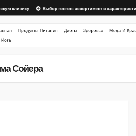
нику
Выбор гонгов: ассортимент и характеристики
авная
Продукты Питания
Диеты
Здоровье
Мода И Кра
 Йога
ома Сойера