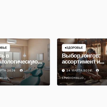
ОВЬЕ
ЗДОРОВЬЕ
сь в
Выбор гонгов:
атологическую
ассортимент и
ику
характеристики
АРТА 2026
24 МАРТА 2026
ALLO_
STUDIOHALLO_