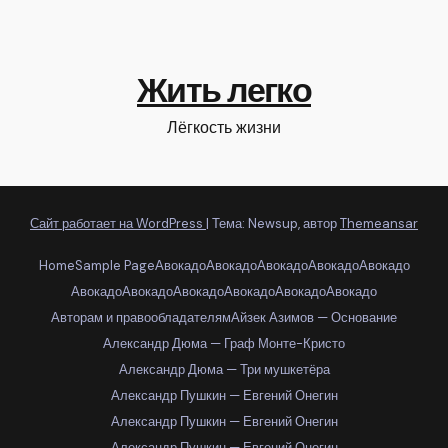
Жить легко
Лёгкость жизни
Сайт работает на WordPress
|
Тема: Newsup, автор
Themeansar
Home
Sample Page
Авокадо
Авокадо
Авокадо
Авокадо
Авокадо
Авокадо
Авокадо
Авокадо
Авокадо
Авокадо
Авокадо
Авторам и правообладателям
Айзек Азимов — Основание
Александр Дюма — Граф Монте-Кристо
Александр Дюма — Три мушкетёра
Александр Пушкин — Евгений Онегин
Александр Пушкин — Евгений Онегин
Александр Пушкин — Евгений Онегин