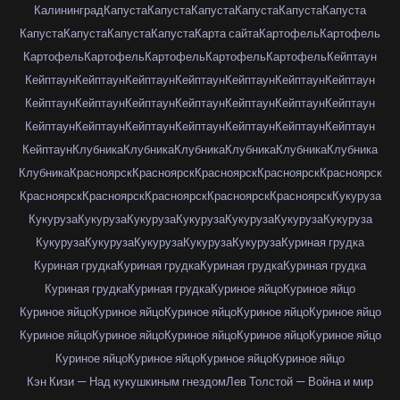
Калининград
Капуста
Капуста
Капуста
Капуста
Капуста
Капуста
Капуста
Капуста
Капуста
Капуста
Карта сайта
Картофель
Картофель
Картофель
Картофель
Картофель
Картофель
Картофель
Кейптаун
Кейптаун
Кейптаун
Кейптаун
Кейптаун
Кейптаун
Кейптаун
Кейптаун
Кейптаун
Кейптаун
Кейптаун
Кейптаун
Кейптаун
Кейптаун
Кейптаун
Кейптаун
Кейптаун
Кейптаун
Кейптаун
Кейптаун
Кейптаун
Кейптаун
Кейптаун
Клубника
Клубника
Клубника
Клубника
Клубника
Клубника
Клубника
Красноярск
Красноярск
Красноярск
Красноярск
Красноярск
Красноярск
Красноярск
Красноярск
Красноярск
Красноярск
Кукуруза
Кукуруза
Кукуруза
Кукуруза
Кукуруза
Кукуруза
Кукуруза
Кукуруза
Кукуруза
Кукуруза
Кукуруза
Кукуруза
Кукуруза
Куриная грудка
Куриная грудка
Куриная грудка
Куриная грудка
Куриная грудка
Куриная грудка
Куриная грудка
Куриное яйцо
Куриное яйцо
Куриное яйцо
Куриное яйцо
Куриное яйцо
Куриное яйцо
Куриное яйцо
Куриное яйцо
Куриное яйцо
Куриное яйцо
Куриное яйцо
Куриное яйцо
Куриное яйцо
Куриное яйцо
Куриное яйцо
Куриное яйцо
Кэн Кизи — Над кукушкиным гнездом
Лев Толстой — Война и мир