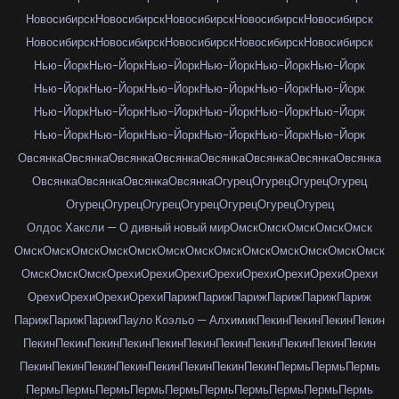
Новосибирск
Новосибирск
Новосибирск
Новосибирск
Новосибирск
Новосибирск
Новосибирск
Новосибирск
Новосибирск
Новосибирск
Нью-Йорк
Нью-Йорк
Нью-Йорк
Нью-Йорк
Нью-Йорк
Нью-Йорк
Нью-Йорк
Нью-Йорк
Нью-Йорк
Нью-Йорк
Нью-Йорк
Нью-Йорк
Нью-Йорк
Нью-Йорк
Нью-Йорк
Нью-Йорк
Нью-Йорк
Нью-Йорк
Нью-Йорк
Нью-Йорк
Нью-Йорк
Нью-Йорк
Нью-Йорк
Нью-Йорк
Овсянка
Овсянка
Овсянка
Овсянка
Овсянка
Овсянка
Овсянка
Овсянка
Овсянка
Овсянка
Овсянка
Овсянка
Огурец
Огурец
Огурец
Огурец
Огурец
Огурец
Огурец
Огурец
Огурец
Огурец
Огурец
Олдос Хаксли — О дивный новый мир
Омск
Омск
Омск
Омск
Омск
Омск
Омск
Омск
Омск
Омск
Омск
Омск
Омск
Омск
Омск
Омск
Омск
Омск
Омск
Омск
Омск
Орехи
Орехи
Орехи
Орехи
Орехи
Орехи
Орехи
Орехи
Орехи
Орехи
Орехи
Орехи
Париж
Париж
Париж
Париж
Париж
Париж
Париж
Париж
Париж
Пауло Коэльо — Алхимик
Пекин
Пекин
Пекин
Пекин
Пекин
Пекин
Пекин
Пекин
Пекин
Пекин
Пекин
Пекин
Пекин
Пекин
Пекин
Пекин
Пекин
Пекин
Пекин
Пекин
Пекин
Пекин
Пекин
Пермь
Пермь
Пермь
Пермь
Пермь
Пермь
Пермь
Пермь
Пермь
Пермь
Пермь
Пермь
Пермь