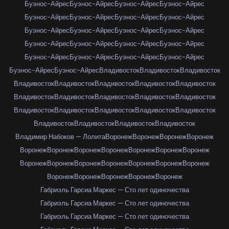
Буэнос-Айрес
Буэнос-Айрес
Буэнос-Айрес
Буэнос-Айрес
Буэнос-Айрес
Буэнос-Айрес
Буэнос-Айрес
Буэнос-Айрес
Буэнос-Айрес
Буэнос-Айрес
Буэнос-Айрес
Буэнос-Айрес
Буэнос-Айрес
Буэнос-Айрес
Буэнос-Айрес
Буэнос-Айрес
Буэнос-Айрес
Буэнос-Айрес
Буэнос-Айрес
Буэнос-Айрес
Буэнос-Айрес
Буэнос-Айрес
Владивосток
Владивосток
Владивосток
Владивосток
Владивосток
Владивосток
Владивосток
Владивосток
Владивосток
Владивосток
Владивосток
Владивосток
Владивосток
Владивосток
Владивосток
Владивосток
Владивосток
Владивосток
Владивосток
Владивосток
Владивосток
Владивосток
Владимир Набоков — Лолита
Воронеж
Воронеж
Воронеж
Воронеж
Воронеж
Воронеж
Воронеж
Воронеж
Воронеж
Воронеж
Воронеж
Воронеж
Воронеж
Воронеж
Воронеж
Воронеж
Воронеж
Воронеж
Воронеж
Воронеж
Воронеж
Воронеж
Воронеж
Габриэль Гарсиа Маркес — Сто лет одиночества
Габриэль Гарсиа Маркес — Сто лет одиночества
Габриэль Гарсиа Маркес — Сто лет одиночества