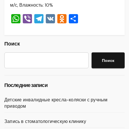
м/с, Влажность: 10%
W
Vi
T
V
O
О
h
b
el
K
d
тп
at
er
e
n
р
s
gr
o
а
Поиск
A
a
kl
в
Поиск
p
m
a
и
p
ss
ть
ni
Последние записи
ki
Детские инвалидные кресла-коляски с ручным
приводом
Запись в стоматологическую клинику