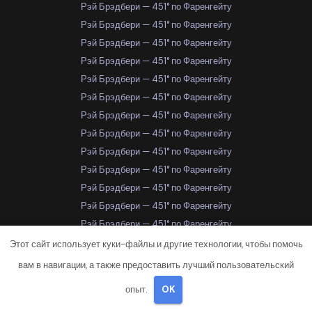
Рэй Брэдбери — 451° по Фаренгейту
Рэй Брэдбери — 451° по Фаренгейту
Рэй Брэдбери — 451° по Фаренгейту
Рэй Брэдбери — 451° по Фаренгейту
Рэй Брэдбери — 451° по Фаренгейту
Рэй Брэдбери — 451° по Фаренгейту
Рэй Брэдбери — 451° по Фаренгейту
Рэй Брэдбери — 451° по Фаренгейту
Рэй Брэдбери — 451° по Фаренгейту
Рэй Брэдбери — 451° по Фаренгейту
Рэй Брэдбери — 451° по Фаренгейту
Рэй Брэдбери — 451° по Фаренгейту
Рэй Брэдбери — 451° по Фаренгейту
Рэй Брэдбери — 451° по Фаренгейту
Этот сайт использует куки-файлы и другие технологии, чтобы помочь
Рэй Брэдбери — 451° по Фаренгейту
вам в навигации, а также предоставить лучший пользовательский
Рэй Брэдбери — 451° по Фаренгейту
опыт.
OK
Рэй Брэдбери — 451° по Фаренгейту