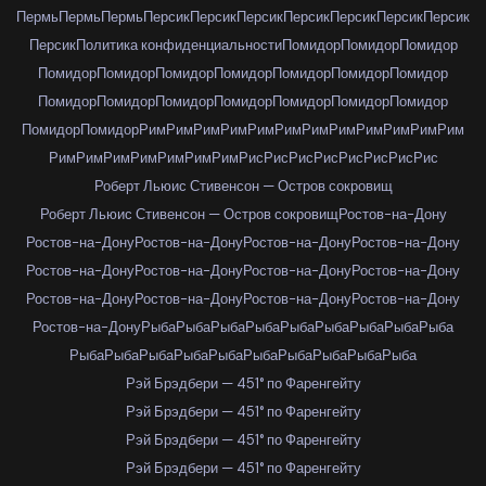
Пермь
Пермь
Пермь
Персик
Персик
Персик
Персик
Персик
Персик
Персик
Персик
Политика конфиденциальности
Помидор
Помидор
Помидор
Помидор
Помидор
Помидор
Помидор
Помидор
Помидор
Помидор
Помидор
Помидор
Помидор
Помидор
Помидор
Помидор
Помидор
Помидор
Помидор
Рим
Рим
Рим
Рим
Рим
Рим
Рим
Рим
Рим
Рим
Рим
Рим
Рим
Рим
Рим
Рим
Рим
Рим
Рим
Рис
Рис
Рис
Рис
Рис
Рис
Рис
Рис
Роберт Льюис Стивенсон — Остров сокровищ
Роберт Льюис Стивенсон — Остров сокровищ
Ростов-на-Дону
Ростов-на-Дону
Ростов-на-Дону
Ростов-на-Дону
Ростов-на-Дону
Ростов-на-Дону
Ростов-на-Дону
Ростов-на-Дону
Ростов-на-Дону
Ростов-на-Дону
Ростов-на-Дону
Ростов-на-Дону
Ростов-на-Дону
Ростов-на-Дону
Рыба
Рыба
Рыба
Рыба
Рыба
Рыба
Рыба
Рыба
Рыба
Рыба
Рыба
Рыба
Рыба
Рыба
Рыба
Рыба
Рыба
Рыба
Рыба
Рэй Брэдбери — 451° по Фаренгейту
Рэй Брэдбери — 451° по Фаренгейту
Рэй Брэдбери — 451° по Фаренгейту
Рэй Брэдбери — 451° по Фаренгейту