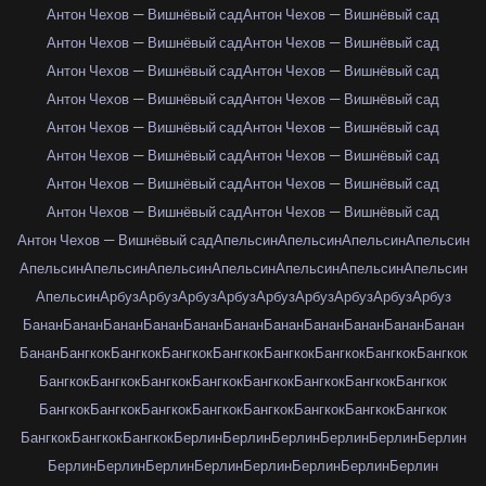
Антон Чехов — Вишнёвый сад
Антон Чехов — Вишнёвый сад
Антон Чехов — Вишнёвый сад
Антон Чехов — Вишнёвый сад
Антон Чехов — Вишнёвый сад
Антон Чехов — Вишнёвый сад
Антон Чехов — Вишнёвый сад
Антон Чехов — Вишнёвый сад
Антон Чехов — Вишнёвый сад
Антон Чехов — Вишнёвый сад
Антон Чехов — Вишнёвый сад
Антон Чехов — Вишнёвый сад
Антон Чехов — Вишнёвый сад
Антон Чехов — Вишнёвый сад
Антон Чехов — Вишнёвый сад
Антон Чехов — Вишнёвый сад
Антон Чехов — Вишнёвый сад
Апельсин
Апельсин
Апельсин
Апельсин
Апельсин
Апельсин
Апельсин
Апельсин
Апельсин
Апельсин
Апельсин
Апельсин
Арбуз
Арбуз
Арбуз
Арбуз
Арбуз
Арбуз
Арбуз
Арбуз
Арбуз
Банан
Банан
Банан
Банан
Банан
Банан
Банан
Банан
Банан
Банан
Банан
Банан
Бангкок
Бангкок
Бангкок
Бангкок
Бангкок
Бангкок
Бангкок
Бангкок
Бангкок
Бангкок
Бангкок
Бангкок
Бангкок
Бангкок
Бангкок
Бангкок
Бангкок
Бангкок
Бангкок
Бангкок
Бангкок
Бангкок
Бангкок
Бангкок
Бангкок
Бангкок
Бангкок
Берлин
Берлин
Берлин
Берлин
Берлин
Берлин
Берлин
Берлин
Берлин
Берлин
Берлин
Берлин
Берлин
Берлин