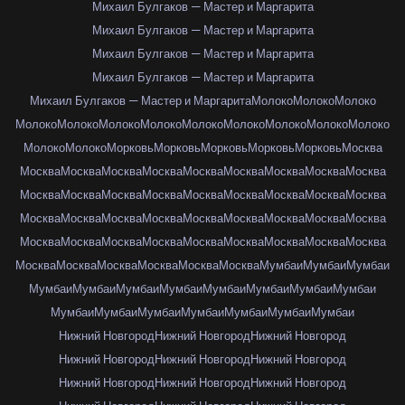
Михаил Булгаков — Мастер и Маргарита
Михаил Булгаков — Мастер и Маргарита
Михаил Булгаков — Мастер и Маргарита
Михаил Булгаков — Мастер и Маргарита
Михаил Булгаков — Мастер и Маргарита
Молоко
Молоко
Молоко
Молоко
Молоко
Молоко
Молоко
Молоко
Молоко
Молоко
Молоко
Молоко
Молоко
Молоко
Морковь
Морковь
Морковь
Морковь
Морковь
Москва
Москва
Москва
Москва
Москва
Москва
Москва
Москва
Москва
Москва
Москва
Москва
Москва
Москва
Москва
Москва
Москва
Москва
Москва
Москва
Москва
Москва
Москва
Москва
Москва
Москва
Москва
Москва
Москва
Москва
Москва
Москва
Москва
Москва
Москва
Москва
Москва
Москва
Москва
Москва
Москва
Москва
Москва
Мумбаи
Мумбаи
Мумбаи
Мумбаи
Мумбаи
Мумбаи
Мумбаи
Мумбаи
Мумбаи
Мумбаи
Мумбаи
Мумбаи
Мумбаи
Мумбаи
Мумбаи
Мумбаи
Мумбаи
Мумбаи
Нижний Новгород
Нижний Новгород
Нижний Новгород
Нижний Новгород
Нижний Новгород
Нижний Новгород
Нижний Новгород
Нижний Новгород
Нижний Новгород